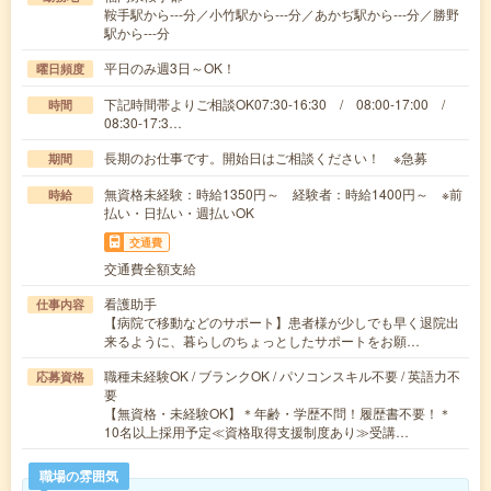
鞍手駅から---分／小竹駅から---分／あかぢ駅から---分／勝野
駅から---分
平日のみ週3日～OK！
曜日頻度
下記時間帯よりご相談OK07:30-16:30 / 08:00-17:00 /
時間
08:30-17:3…
長期のお仕事です。開始日はご相談ください！ ※急募
期間
無資格未経験：時給1350円～ 経験者：時給1400円～ ※前
時給
払い・日払い・週払いOK
交通費
交通費全額支給
看護助手
仕事内容
【病院で移動などのサポート】患者様が少しでも早く退院出
来るように、暮らしのちょっとしたサポートをお願…
職種未経験OK / ブランクOK / パソコンスキル不要 / 英語力不
応募資格
要
【無資格・未経験OK】＊年齢・学歴不問！履歴書不要！＊
10名以上採用予定≪資格取得支援制度あり≫受講…
職場の雰囲気