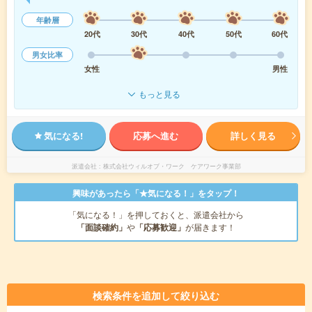
年齢層
20代
30代
40代
50代
60代
男女比率
女性
男性
もっと見る
気になる!
応募へ進む
詳しく見る
派遣会社
株式会社ウィルオブ・ワーク ケアワーク事業部
興味があったら「★気になる！」をタップ！
「気になる！」を押しておくと、派遣会社から
「面談確約」
や
「応募歓迎」
が届きます！
検索条件を追加して絞り込む