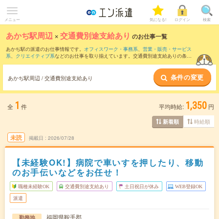
メニュー
気になる!
ログイン
検索
あかぢ駅周辺
×
交通費別途支給あり
のお仕事一覧
あかぢ駅の派遣のお仕事情報です。
オフィスワーク・事務系
、
営業・販売・サービス
系
、
クリエイティブ系
などのお仕事を取り揃えています。交通費別途支給ありの条件
の他に、
職種未経験OK
、
友だちと一緒の応募OK
、
週4日勤務
などのこだわり条件も取
り揃えています。
条件の変更
あかぢ駅周辺 / 交通費別途支給あり
1
1,350
全
件
平均時給:
円
時給順
新着順
未読
掲載日
2026/07/28
【未経験OK!】病院で車いすを押したり、移動
のお手伝いなどをお任せ！
職種未経験OK
交通費別途支給あり
土日祝日が休み
WEB登録OK
派遣
福岡県鞍手郡
勤務地