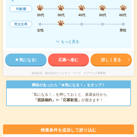
年齢層
20代
30代
40代
50代
60代
男女比率
女性
男性
もっと見る
気になる!
応募へ進む
詳しく見る
派遣会社
株式会社ウィルオブ・ワーク ケアワーク事業部
興味があったら「★気になる！」をタップ！
「気になる！」を押しておくと、派遣会社から
「面談確約」
や
「応募歓迎」
が届きます！
検索条件を追加して絞り込む