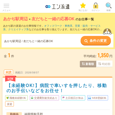
メニュー
気になる!
ログイン
検索
あかぢ駅周辺
×
友だちと一緒の応募OK
のお仕事一覧
あかぢ駅の派遣のお仕事情報です。
オフィスワーク・事務系
、
営業・販売・サービス
系
、
クリエイティブ系
などのお仕事を取り揃えています。友だちと一緒の応募OKの条
件の他に、
交通費別途支給あり
、
職種未経験OK
、
週4日勤務
などのこだわり条件も取
り揃えています。
条件の変更
あかぢ駅周辺 / 友だちと一緒の応募OK
1
1,350
全
件
平均時給:
円
時給順
新着順
未読
掲載日
2026/08/07
NEW
【未経験OK!】病院で車いすを押したり、移動
のお手伝いなどをお任せ！
職種未経験OK
交通費別途支給あり
土日祝日が休み
WEB登録OK
派遣
福岡県鞍手郡
勤務地