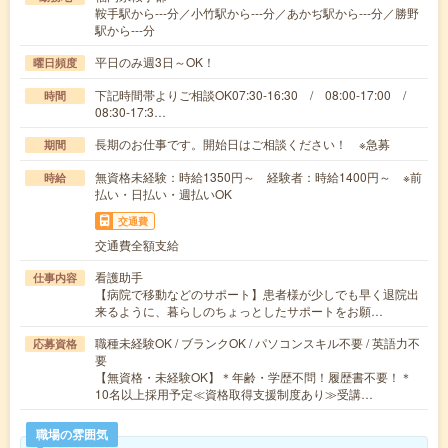
鞍手駅から---分／小竹駅から---分／あかぢ駅から---分／勝野
駅から---分
平日のみ週3日～OK！
曜日頻度
下記時間帯よりご相談OK07:30-16:30 / 08:00-17:00 /
時間
08:30-17:3…
長期のお仕事です。開始日はご相談ください！ ※急募
期間
無資格未経験：時給1350円～ 経験者：時給1400円～ ※前
時給
払い・日払い・週払いOK
交通費
交通費全額支給
看護助手
仕事内容
【病院で移動などのサポート】患者様が少しでも早く退院出
来るように、暮らしのちょっとしたサポートをお願…
職種未経験OK / ブランクOK / パソコンスキル不要 / 英語力不
応募資格
要
【無資格・未経験OK】＊年齢・学歴不問！履歴書不要！＊
10名以上採用予定≪資格取得支援制度あり≫受講…
職場の雰囲気