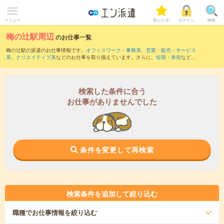
メニュー
気になる!
ログイン
検索
梅の辻駅周辺
のお仕事一覧
梅の辻駅の派遣のお仕事情報です。
オフィスワーク・事務系
、
営業・販売・サービス
系
、
クリエイティブ系
などのお仕事を取り揃えています。さらに、
短期
・
単発
などの
期間や、
職種未経験OK
などのこだわり条件で絞り込んでいただけます。
また、
土佐長岡駅
・
後免駅
・
土佐大津駅
・
薊野駅
・
鹿児駅
など近隣駅のお仕事もご確
認いただけます。
検索した条件に合う
お仕事がありませんでした
条件を変更して再検索
検索条件を追加して絞り込む
職種
でお仕事情報を絞り込む