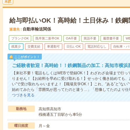
未読
給与即払いOK！高時給！土日休み！鉄鋼
自動車輸送関係
派遣先
ブランクOK
既卒第二新卒OK
OA不要
英語不要
履歴書不要
W
残業少
交費支給
車通勤可
日払いOK
電話対応なし
自転車・バ
ここがポイント！
ご経験者歓迎！高時給！！鉄鋼製品の加工：高知市横浜
【来社不要！電話もしくはWEBで登録OK！】わざわざ会場まで行っ
りません！【お給料を早めに受け取れる！】せっかく働き始めても、
い”で受け取れちゃいますよ！【職場見学OK！】これ、“ある”と“な
始めてみたら「雰囲気が思ってたのと違う…」「想像してたのより仕
つづきを見る
勤務地
高知県高知市
桟橋通五丁目駅から車5分
曜日頻度
月～金