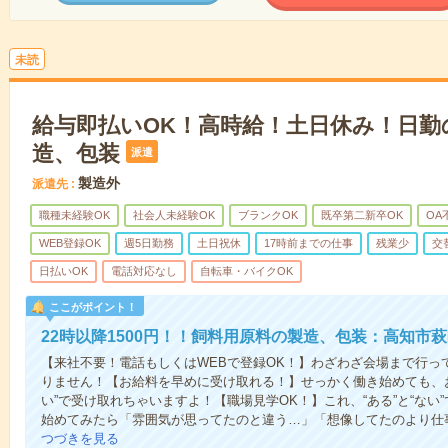
未読
給与即払いOK！高時給！土日休み！日勤
造、包装
派遣
製造外
派遣先
職種未経験OK
社会人未経験OK
ブランクOK
既卒第二新卒OK
OA
WEB登録OK
週5日勤務
土日祝休
17時前までの仕事
残業少
交
日払いOK
電話対応なし
自転車・バイクOK
ここがポイント！
22時以降1500円！！飼料用原料の製造、包装：高知市萩
【来社不要！電話もしくはWEBで登録OK！】わざわざ会場まで行っ
りません！【お給料を早めに受け取れる！】せっかく働き始めても、
い”で受け取れちゃいますよ！【職場見学OK！】これ、“ある”と“な
始めてみたら「雰囲気が思ってたのと違う…」「想像してたのより仕
つづきを見る