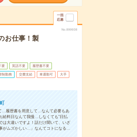
一括
応募
No.899938
のお仕事！製
不要
英語不要
履歴書不要
替制勤務
交費支給
車通勤可
大手
町
て…履歴書を用意して…なんて必要もあ
お給料日なんて我慢…しなくても“日払
い”では大違いですよ！話だけ聞いて、いざ
事がムズかしい…」なんてコトになる…