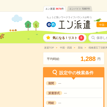
エン派遣
3674
件
エンバイト
7257
件
ちょうど良いワークライフバランスが叶う
中国・
気になる！リスト
0
保存し
派遣TOP
中国・四国
高知
桟橋通五丁目駅
,
1
2
8
8
平均時給:
円
設定中の検索条件
期間
---
派遣形式
---
時給
---