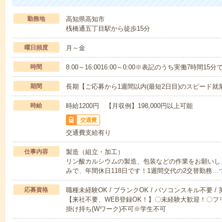
勤務地
高知県高知市
桟橋通五丁目駅から徒歩15分
曜日頻度
月～金
時間
8:00～16:0016:00～0:00※表記のうち実働7時間15分
期間
長期【ご応募から1週間以内(最短2日目)のスピード就
時給
時給1200円 【月収例】198,000円以上可能
交通費
交通費支給有り
仕事内容
製造（組立・加工）
リン酸カルシウムの製造、包装などの作業をお願いしま
みで、年間休日118日です！1週間交代の2交替勤務…
応募資格
職種未経験OK / ブランクOK / パソコンスキル不要 /
【来社不要、WEB登録OK！】〇未経験大歓迎！〇フリ
掛け持ち(Wワーク)不可※学生不可