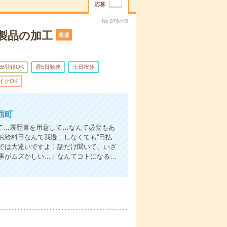
応募
No.876445
製品の加工
派遣
EB登録OK
週5日勤務
土日祝休
イクOK
西町
て…履歴書を用意して…なんて必要もあ
お給料日なんて我慢…しなくても“日払
い”では大違いですよ！話だけ聞いて、いざ
事がムズかしい…」なんてコトになる…