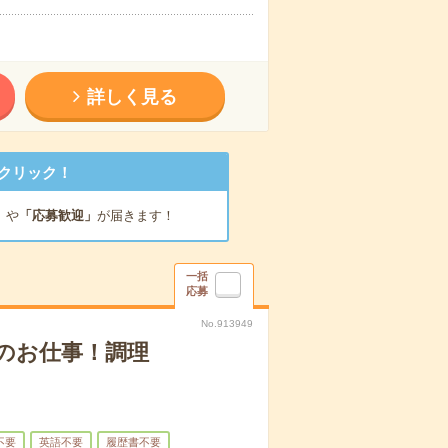
詳しく見る
クリック！
」
や
「応募歓迎」
が届きます！
一括
応募
No.913949
のお仕事！調理
不要
英語不要
履歴書不要