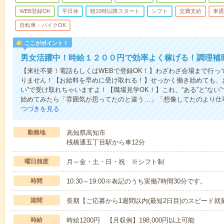
WEB登録OK
平日休
朝10時以降スタート
シフト
交費支給
車通
自転車・バイクOK
ここがポイント！
男女活躍中！時給１２００円で効率よく稼げる！調理補
【来社不要！電話もしくはWEBで登録OK！】わざわざ会場まで行っ
りません！【お給料を早めに受け取れる！】せっかく働き始めても、
い”で受け取れちゃいますよ！【職場見学OK！】これ、“ある”と“な
始めてみたら「雰囲気が思ってたのと違う…」「想像してたのより仕
つづきを見る
勤務地
高知県高知市
桟橋通五丁目駅から車12分
曜日頻度
月～金・土・日・祝 ※シフト制
時間
10:30～19:00※表記のうち実働7時間30分です。
期間
長期【ご応募から1週間以内(最短2日目)のスピード就
時給
時給1200円 【月収例】198,000円以上可能