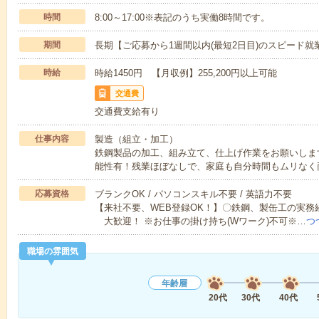
時間
8:00～17:00※表記のうち実働8時間です。
期間
長期【ご応募から1週間以内(最短2日目)のスピード就
時給
時給1450円 【月収例】255,200円以上可能
交通費
交通費支給有り
仕事内容
製造（組立・加工）
鉄鋼製品の加工、組み立て、仕上げ作業をお願いします
能性有！残業ほぼなしで、家庭も自分時間もムリなく
応募資格
ブランクOK / パソコンスキル不要 / 英語力不要
【来社不要、WEB登録OK！】〇鉄鋼、製缶工の実務
大歓迎！ ※お仕事の掛け持ち(Wワーク)不可※…
つ
職場の雰囲気
年齢層
20代
30代
40代