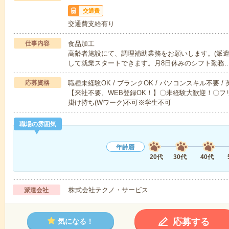
交通費
交通費支給有り
仕事内容
食品加工
高齢者施設にて、調理補助業務をお願いします。(派遣
して就業スタートできます。月8日休みのシフト勤務
応募資格
職種未経験OK / ブランクOK / パソコンスキル不要 /
【来社不要、WEB登録OK！】〇未経験大歓迎！〇フリ
掛け持ち(Wワーク)不可※学生不可
職場の雰囲気
年齢層
20代
30代
40代
株式会社テクノ・サービス
派遣会社
応募する
気になる！