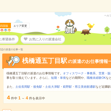
ヘル
四国版
エリア変更
た希望条件
お気に入りの派遣会社
周辺の派遣の仕事一覧
桟橋通五丁目駅
の派遣のお仕事情報
桟橋通五丁目駅の派遣のお仕事情報です。
オフィスワーク・事務系
、
営業・販
事を取り揃えています。さらに、
短期
・
単発
などの期間や、
職種未経験OK
な
また、
土佐長岡駅
・
後免駅
・
土佐大津駅
・
薊野駅
・
県立美術館通駅
など近隣駅
4
1
4
件中
～
件を表示中