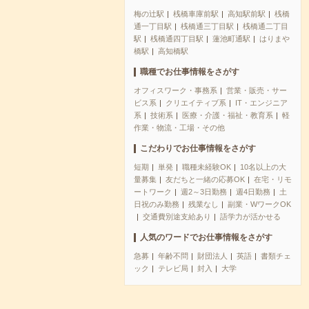
梅の辻駅
桟橋車庫前駅
高知駅前駅
桟橋
通一丁目駅
桟橋通三丁目駅
桟橋通二丁目
駅
桟橋通四丁目駅
蓮池町通駅
はりまや
橋駅
高知橋駅
職種でお仕事情報をさがす
オフィスワーク・事務系
営業・販売・サー
ビス系
クリエイティブ系
IT・エンジニア
系
技術系
医療・介護・福祉・教育系
軽
作業・物流・工場・その他
こだわりでお仕事情報をさがす
短期
単発
職種未経験OK
10名以上の大
量募集
友だちと一緒の応募OK
在宅・リモ
ートワーク
週2～3日勤務
週4日勤務
土
日祝のみ勤務
残業なし
副業・WワークOK
交通費別途支給あり
語学力が活かせる
人気のワードでお仕事情報をさがす
急募
年齢不問
財団法人
英語
書類チェ
ック
テレビ局
封入
大学