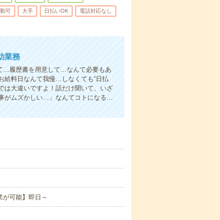
勤可
大手
日払いOK
電話対応なし
助業務
て…履歴書を用意して…なんて必要もあ
お給料日なんて我慢…しなくても“日払
い”では大違いですよ！話だけ聞いて、いざ
事がムズかしい…」なんてコトになる…
業が可能】即日～