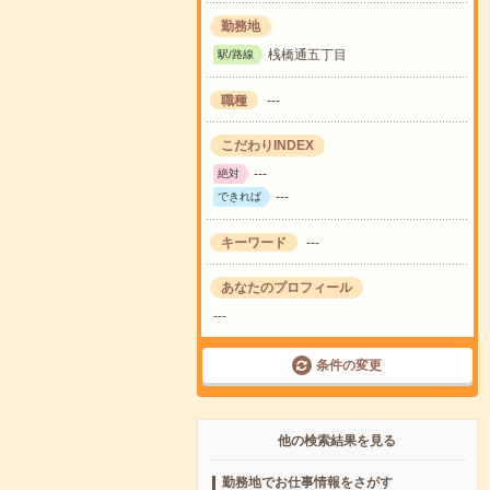
勤務地
桟橋通五丁目
駅/路線
職種
---
こだわりINDEX
---
絶対
---
できれば
キーワード
---
あなたのプロフィール
---
条件の変更
他の検索結果を見る
勤務地でお仕事情報をさがす