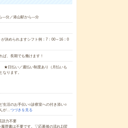
--分／港山駅から---分
が決められますシフト例：7：00～16：0
れば、長期でも働けます！
円～ ★日払い／週払い制度あり（月払いも
となります。
ど生活のお手伝い○診察室への付き添い○
んが…
つづきを見る
 英語力不要
★履歴書は不要です。▽応募後の流れ1)翌