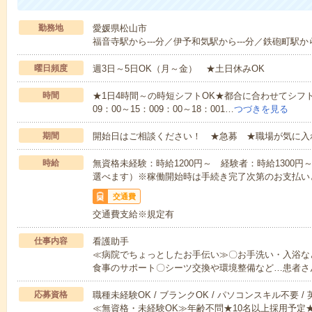
勤務地
愛媛県松山市
福音寺駅から---分／伊予和気駅から---分／鉄砲町駅から-
曜日頻度
週3日～5日OK（月～金） ★土日休みOK
時間
★1日4時間～の時短シフトOK★都合に合わせてシフト
09：00～15：009：00～18：001…
つづきを見る
期間
開始日はご相談ください！ ★急募 ★職場が気に入
時給
無資格未経験：時給1200円～ 経験者：時給1300
選べます）※稼働開始時は手続き完了次第のお支払い
交通費
交通費支給※規定有
仕事内容
看護助手
≪病院でちょっとしたお手伝い≫〇お手洗い・入浴な
食事のサポート〇シーツ交換や環境整備など…患者さ
応募資格
職種未経験OK / ブランクOK / パソコンスキル不要 /
≪無資格・未経験OK≫年齢不問★10名以上採用予定