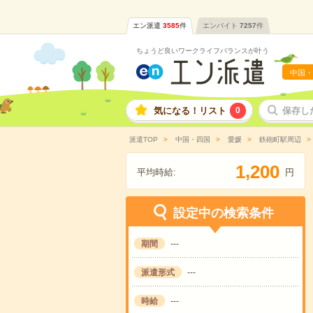
エン派遣
3585
件
エンバイト
7257
件
ちょうど良いワークライフバランスが叶う
中国・
気になる！リスト
0
保存し
派遣TOP
中国・四国
愛媛
鉄砲町駅周辺
,
1
2
0
0
平均時給:
円
設定中の検索条件
期間
---
派遣形式
---
時給
---