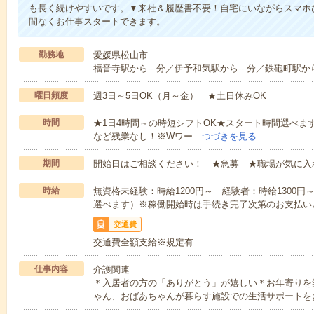
も長く続けやすいです。▼来社＆履歴書不要！自宅にいながらスマホ
間なくお仕事スタートできます。
勤務地
愛媛県松山市
福音寺駅から---分／伊予和気駅から---分／鉄砲町駅から-
曜日頻度
週3日～5日OK（月～金） ★土日休みOK
時間
★1日4時間～の時短シフトOK★スタート時間選べます！7:00～1
など残業なし！※Wワー…
つづきを見る
期間
開始日はご相談ください！ ★急募 ★職場が気に入
時給
無資格未経験：時給1200円～ 経験者：時給1300
選べます）※稼働開始時は手続き完了次第のお支払い
交通費
交通費全額支給※規定有
仕事内容
介護関連
＊入居者の方の「ありがとう」が嬉しい＊お年寄りを
ゃん、おばあちゃんが暮らす施設での生活サポートを