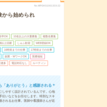
No.MPGKS1001333-22
験から始められ
新卒OK
10名以上の大量募集
複数名募集
0歳以上活躍
しゅふ歓迎
WEB登録OK
16時前までの仕事
17時前までの仕事
副業・WワークOK
医療福祉
派遣多
電話対応なし
ルーティン
も「ありがとう」と感謝される＊
ごしやすく設計されているんです。心地
手伝いなどをお任せします。特別なスキ
謝されるお仕事。医師や看護師さんが近