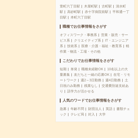
萱町六丁目駅
木屋町駅
古町駅
清水町
駅
高砂町駅
赤十字病院前駅
平和通一丁
目駅
本町六丁目駅
職種でお仕事情報をさがす
オフィスワーク・事務系
営業・販売・サー
ビス系
クリエイティブ系
IT・エンジニア
系
技術系
医療・介護・福祉・教育系
軽
作業・物流・工場・その他
こだわりでお仕事情報をさがす
短期
単発
職種未経験OK
10名以上の大
量募集
友だちと一緒の応募OK
在宅・リモ
ートワーク
週2～3日勤務
週4日勤務
土
日祝のみ勤務
残業なし
交通費別途支給あ
り
語学力が活かせる
人気のワードでお仕事情報をさがす
急募
年齢不問
財団法人
英語
書類チェ
ック
テレビ局
封入
大学