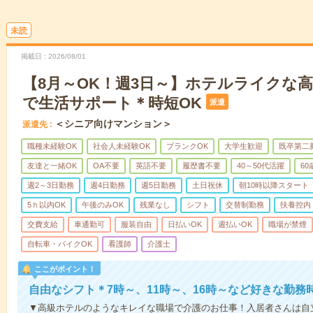
未読
掲載日
2026/08/01
【8月～OK！週3日～】ホテルライクな
で生活サポート＊時短OK
派遣
＜シニア向けマンション＞
派遣先
職種未経験OK
社会人未経験OK
ブランクOK
大学生歓迎
既卒第二
友達と一緒OK
OA不要
英語不要
履歴書不要
40～50代活躍
6
週2～3日勤務
週4日勤務
週5日勤務
土日祝休
朝10時以降スタート
5ｈ以内OK
午後のみOK
残業なし
シフト
交替制勤務
扶養控内
交費支給
車通勤可
服装自由
日払いOK
週払いOK
職場が禁煙
自転車・バイクOK
看護師
介護士
ここがポイント！
自由なシフト＊7時～、11時～、16時～など好きな勤務
▼高級ホテルのようなキレイな職場で介護のお仕事！入居者さんは自