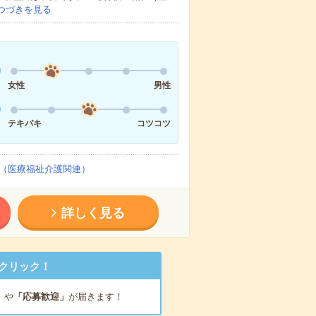
つづきを見る
女性
男性
テキパキ
コツコツ
（医療福祉介護関連）
詳しく見る
クリック！
」
や
「応募歓迎」
が届きます！