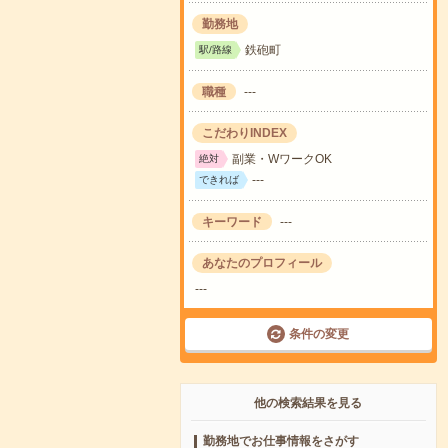
勤務地
鉄砲町
駅/路線
職種
---
こだわりINDEX
副業・WワークOK
絶対
---
できれば
キーワード
---
あなたのプロフィール
---
条件の変更
他の検索結果を見る
勤務地でお仕事情報をさがす