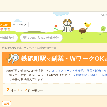
ヘル
四国版
エリア変更
た希望条件
お気に入りの派遣会社
鉄砲町駅周辺 副業・WワークOKの派遣の仕事一覧
鉄砲町駅
副業・WワークOK
で
鉄砲町駅の派遣のお仕事情報です。
オフィスワーク・事務系
、
営業・販売・サ
り揃えています。副業・WワークOKの条件の他に、
交通費別途支給あり
、
職種
わり条件も取り揃えています。
2
1
2
件中
～
件を表示中
未読