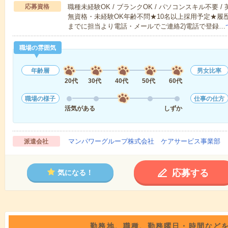
応募資格
職種未経験OK / ブランクOK / パソコンスキル不要 /
無資格・未経験OK年齢不問★10名以上採用予定★履
までに担当より電話・メールでご連絡2)電話で登録…
職場の雰囲気
年齢層
男女比率
20代
30代
40代
50代
60代
職場の様子
仕事の仕方
活気がある
しずか
マンパワーグループ株式会社 ケアサービス事業部 
派遣会社
応募する
気になる！
勤務地、職種、勤務曜日・時間など