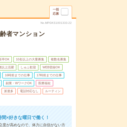
一括
応募
No.MPGKS1001333-22
高齢者マンション
新卒OK
10名以上の大量募集
複数名募集
0歳以上活躍
しゅふ歓迎
WEB登録OK
16時前までの仕事
17時前までの仕事
副業・WワークOK
医療福祉
派遣多
電話対応なし
ルーティン
時間×好きな曜日で働く！
立度が高めなので、体力に自信がない方