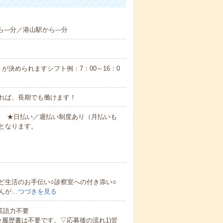
--分／港山駅から---分
が決められますシフト例：7：00～16：0
れば、長期でも働けます！
円～ ★日払い／週払い制度あり（月払いも
となります。
ど生活のお手伝い○診察室への付き添い○
んが…
つづきを見る
 英語力不要
★履歴書は不要です。▽応募後の流れ1)翌