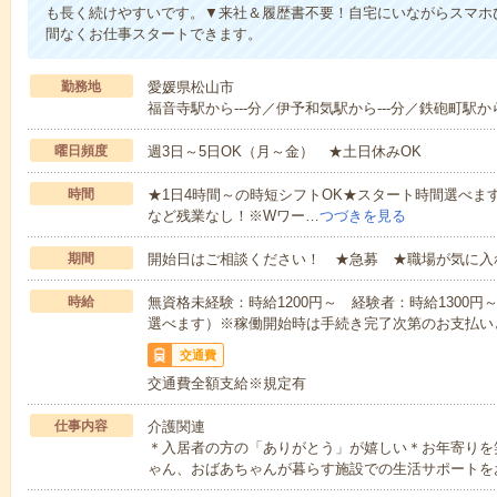
も長く続けやすいです。▼来社＆履歴書不要！自宅にいながらスマホ
間なくお仕事スタートできます。
勤務地
愛媛県松山市
福音寺駅から---分／伊予和気駅から---分／鉄砲町駅から-
曜日頻度
週3日～5日OK（月～金） ★土日休みOK
時間
★1日4時間～の時短シフトOK★スタート時間選べます！7:00～1
など残業なし！※Wワー…
つづきを見る
期間
開始日はご相談ください！ ★急募 ★職場が気に入
時給
無資格未経験：時給1200円～ 経験者：時給1300
選べます）※稼働開始時は手続き完了次第のお支払い
交通費
交通費全額支給※規定有
仕事内容
介護関連
＊入居者の方の「ありがとう」が嬉しい＊お年寄りを
ゃん、おばあちゃんが暮らす施設での生活サポートを