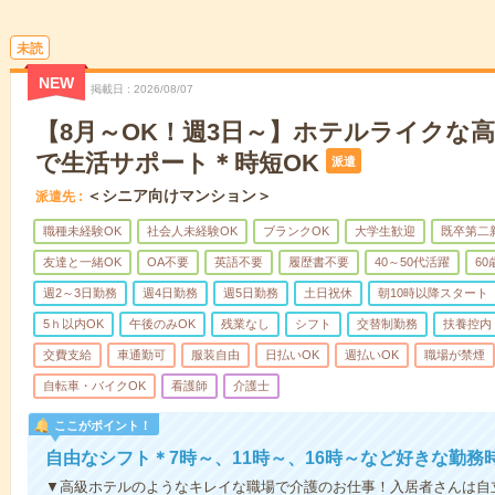
未読
NEW
掲載日
2026/08/07
【8月～OK！週3日～】ホテルライクな
で生活サポート＊時短OK
派遣
＜シニア向けマンション＞
派遣先
職種未経験OK
社会人未経験OK
ブランクOK
大学生歓迎
既卒第二
友達と一緒OK
OA不要
英語不要
履歴書不要
40～50代活躍
6
週2～3日勤務
週4日勤務
週5日勤務
土日祝休
朝10時以降スタート
5ｈ以内OK
午後のみOK
残業なし
シフト
交替制勤務
扶養控内
交費支給
車通勤可
服装自由
日払いOK
週払いOK
職場が禁煙
自転車・バイクOK
看護師
介護士
ここがポイント！
自由なシフト＊7時～、11時～、16時～など好きな勤務
▼高級ホテルのようなキレイな職場で介護のお仕事！入居者さんは自