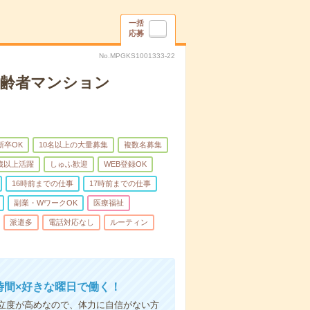
一括
応募
No.MPGKS1001333-22
高齢者マンション
新卒OK
10名以上の大量募集
複数名募集
0歳以上活躍
しゅふ歓迎
WEB登録OK
16時前までの仕事
17時前までの仕事
副業・WワークOK
医療福祉
派遣多
電話対応なし
ルーティン
時間×好きな曜日で働く！
立度が高めなので、体力に自信がない方