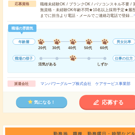
応募資格
職種未経験OK / ブランクOK / パソコンスキル不要 /
無資格・未経験OK年齢不問★10名以上採用予定★履
までに担当より電話・メールでご連絡2)電話で登録…
職場の雰囲気
年齢層
男女比率
20代
30代
40代
50代
60代
職場の様子
仕事の仕方
活気がある
しずか
マンパワーグループ株式会社 ケアサービス事業部 
派遣会社
応募する
気になる！
勤務地、職種、勤務曜日・時間など