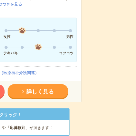
つづきを見る
女性
男性
テキパキ
コツコツ
（医療福祉介護関連）
詳しく見る
クリック！
」
や
「応募歓迎」
が届きます！