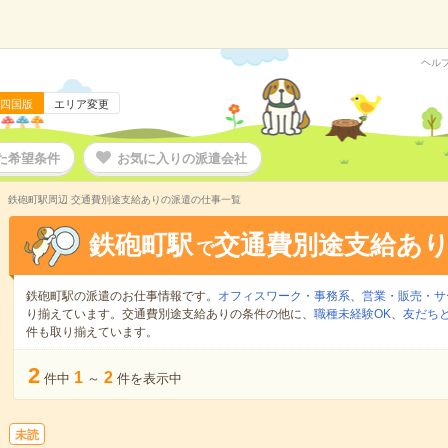
ヘル
四国版
エリア変更
た希望条件
お気に入りの派遣会社
鉄砲町駅周辺 交通費別途支給ありの派遣の仕事一覧
鉄砲町駅
交通費別途支給あ
で
鉄砲町駅の派遣のお仕事情報です。
オフィスワーク・事務系
、
営業・販売・サ
り揃えています。交通費別途支給ありの条件の他に、
職種未経験OK
、
友だちと
件も取り揃えています。
2
1
2
件中
～
件を表示中
未読