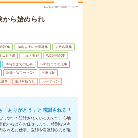
No.MPGKS1001333-22
験から始められ
新卒OK
10名以上の大量募集
複数名募集
0歳以上活躍
しゅふ歓迎
WEB登録OK
16時前までの仕事
17時前までの仕事
副業・WワークOK
医療福祉
派遣多
電話対応なし
ルーティン
も「ありがとう」と感謝される＊
ごしやすく設計されているんです。心地
手伝いなどをお任せします。特別なスキ
謝されるお仕事。医師や看護師さんが近