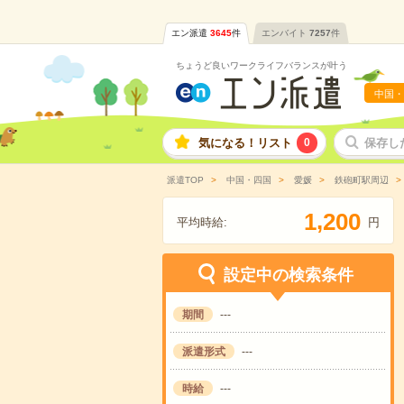
エン派遣
3645
件
エンバイト
7257
件
ちょうど良いワークライフバランスが叶う
中国・
気になる！リスト
0
保存し
派遣TOP
中国・四国
愛媛
鉄砲町駅周辺
,
1
2
0
0
平均時給:
円
設定中の検索条件
期間
---
派遣形式
---
時給
---