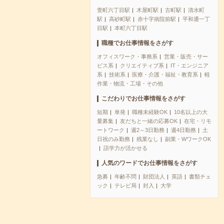
萱町六丁目駅
木屋町駅
古町駅
清水町
駅
高砂町駅
赤十字病院前駅
平和通一丁
目駅
本町六丁目駅
職種でお仕事情報をさがす
オフィスワーク・事務系
営業・販売・サー
ビス系
クリエイティブ系
IT・エンジニア
系
技術系
医療・介護・福祉・教育系
軽
作業・物流・工場・その他
こだわりでお仕事情報をさがす
短期
単発
職種未経験OK
10名以上の大
量募集
友だちと一緒の応募OK
在宅・リモ
ートワーク
週2～3日勤務
週4日勤務
土
日祝のみ勤務
残業なし
副業・WワークOK
語学力が活かせる
人気のワードでお仕事情報をさがす
急募
年齢不問
財団法人
英語
書類チェ
ック
テレビ局
封入
大学