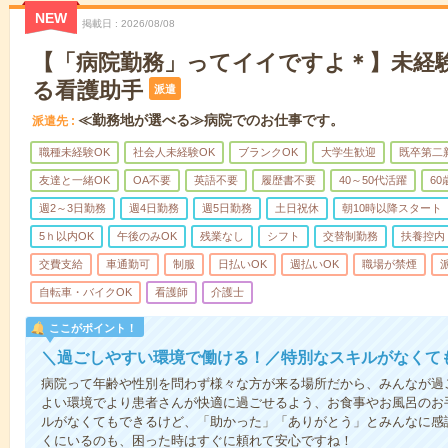
NEW
掲載日
2026/08/08
【「病院勤務」ってイイですよ＊】未経
る看護助手
派遣
≪勤務地が選べる≫病院でのお仕事です。
派遣先
職種未経験OK
社会人未経験OK
ブランクOK
大学生歓迎
既卒第二
友達と一緒OK
OA不要
英語不要
履歴書不要
40～50代活躍
6
週2～3日勤務
週4日勤務
週5日勤務
土日祝休
朝10時以降スタート
5ｈ以内OK
午後のみOK
残業なし
シフト
交替制勤務
扶養控内
交費支給
車通勤可
制服
日払いOK
週払いOK
職場が禁煙
自転車・バイクOK
看護師
介護士
ここがポイント！
＼過ごしやすい環境で働ける！／特別なスキルがなくて
病院って年齢や性別を問わず様々な方が来る場所だから、みんなが過
よい環境でより患者さんが快適に過ごせるよう、お食事やお風呂のお
ルがなくてもできるけど、「助かった」「ありがとう」とみんなに感
くにいるのも、困った時はすぐに頼れて安心ですね！