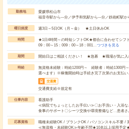
勤務地
愛媛県松山市
福音寺駅から---分／伊予和気駅から---分／鉄砲町駅から-
曜日頻度
週3日～5日OK（月～金） ★土日休みOK
時間
★1日4時間～の時短シフトOK★都合に合わせてシフト
09：00～15：009：00～18：001…
つづきを見る
期間
開始日はご相談ください！ ★急募 ★職場が気に入
時給
無資格未経験：時給1200円～ 経験者：時給1300
選べます）※稼働開始時は手続き完了次第のお支払い
交通費
交通費支給※規定有
仕事内容
看護助手
≪病院でちょっとしたお手伝い≫〇お手洗い・入浴な
食事のサポート〇シーツ交換や環境整備など…患者さ
応募資格
職種未経験OK / ブランクOK / パソコンスキル不要 /
≪無資格・未経験OK≫年齢不問★10名以上採用予定