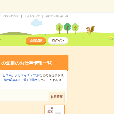
プ・お問い合わせ
サイトマップ
掲載のお問い合わせ
会員登録
ログイン
り
の派遣のお仕事情報一覧
ービス系
、
クリエイティブ系
などのお仕事を取
一緒の応募OK
、
週4日勤務
などのこだわり条
新着順
一括
応募