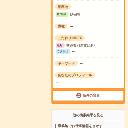
勤務地
鉄砲町
駅/路線
職種
---
こだわりINDEX
交通費別途支給あり
絶対
---
できれば
キーワード
---
あなたのプロフィール
---
条件の変更
他の検索結果を見る
勤務地でお仕事情報をさがす