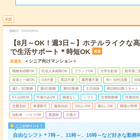
未読
掲載日
2026/08/01
【8月～OK！週3日～】ホテルライクな
で生活サポート＊時短OK
派遣
＜シニア向けマンション＞
派遣先
職種未経験OK
社会人未経験OK
ブランクOK
大学生歓迎
既卒第二
友達と一緒OK
OA不要
英語不要
履歴書不要
40～50代活躍
6
週2～3日勤務
週4日勤務
週5日勤務
土日祝休
朝10時以降スタート
5ｈ以内OK
午後のみOK
残業なし
シフト
交替制勤務
扶養控内
交費支給
車通勤可
服装自由
日払いOK
週払いOK
職場が禁煙
自転車・バイクOK
看護師
介護士
ここがポイント！
自由なシフト＊7時～、11時～、16時～など好きな勤務