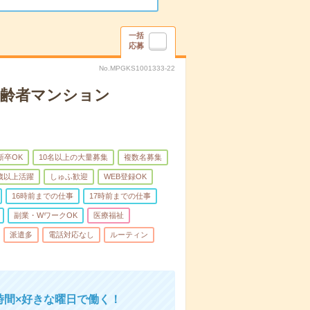
一括
応募
No.MPGKS1001333-22
高齢者マンション
新卒OK
10名以上の大量募集
複数名募集
0歳以上活躍
しゅふ歓迎
WEB登録OK
16時前までの仕事
17時前までの仕事
副業・WワークOK
医療福祉
派遣多
電話対応なし
ルーティン
時間×好きな曜日で働く！