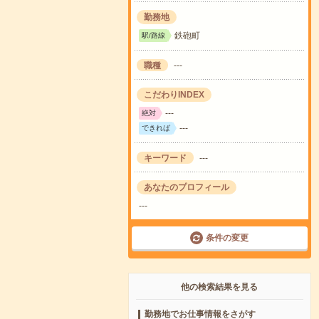
勤務地
鉄砲町
駅/路線
職種
---
こだわりINDEX
---
絶対
---
できれば
キーワード
---
あなたのプロフィール
---
条件の変更
他の検索結果を見る
勤務地でお仕事情報をさがす