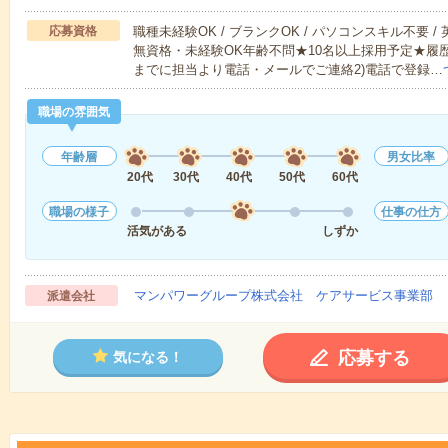
応募資格
職種未経験OK / ブランクOK / パソコンスキル不要 /
無資格・未経験OK年齢不問★10名以上採用予定★履
までに担当より電話・メールでご連絡2)電話で登録…
職場の雰囲気
年齢層
男女比率
20代
30代
40代
50代
60代
職場の様子
仕事の仕方
活気がある
しずか
マンパワーグループ株式会社 ケアサービス事業部 
派遣会社
応募する
気になる！