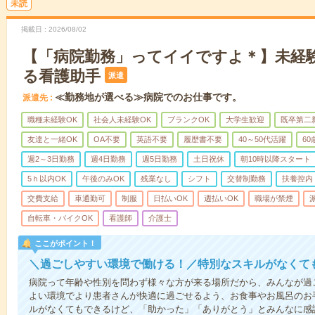
未読
掲載日
2026/08/02
【「病院勤務」ってイイですよ＊】未経
る看護助手
派遣
≪勤務地が選べる≫病院でのお仕事です。
派遣先
職種未経験OK
社会人未経験OK
ブランクOK
大学生歓迎
既卒第二
友達と一緒OK
OA不要
英語不要
履歴書不要
40～50代活躍
6
週2～3日勤務
週4日勤務
週5日勤務
土日祝休
朝10時以降スタート
5ｈ以内OK
午後のみOK
残業なし
シフト
交替制勤務
扶養控内
交費支給
車通勤可
制服
日払いOK
週払いOK
職場が禁煙
自転車・バイクOK
看護師
介護士
ここがポイント！
＼過ごしやすい環境で働ける！／特別なスキルがなくて
病院って年齢や性別を問わず様々な方が来る場所だから、みんなが過
よい環境でより患者さんが快適に過ごせるよう、お食事やお風呂のお
ルがなくてもできるけど、「助かった」「ありがとう」とみんなに感