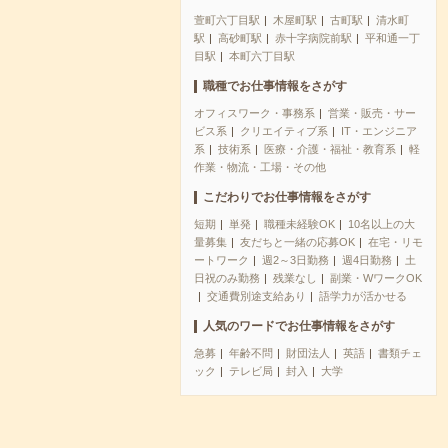
萱町六丁目駅
木屋町駅
古町駅
清水町
駅
高砂町駅
赤十字病院前駅
平和通一丁
目駅
本町六丁目駅
職種でお仕事情報をさがす
オフィスワーク・事務系
営業・販売・サー
ビス系
クリエイティブ系
IT・エンジニア
系
技術系
医療・介護・福祉・教育系
軽
作業・物流・工場・その他
こだわりでお仕事情報をさがす
短期
単発
職種未経験OK
10名以上の大
量募集
友だちと一緒の応募OK
在宅・リモ
ートワーク
週2～3日勤務
週4日勤務
土
日祝のみ勤務
残業なし
副業・WワークOK
交通費別途支給あり
語学力が活かせる
人気のワードでお仕事情報をさがす
急募
年齢不問
財団法人
英語
書類チェ
ック
テレビ局
封入
大学