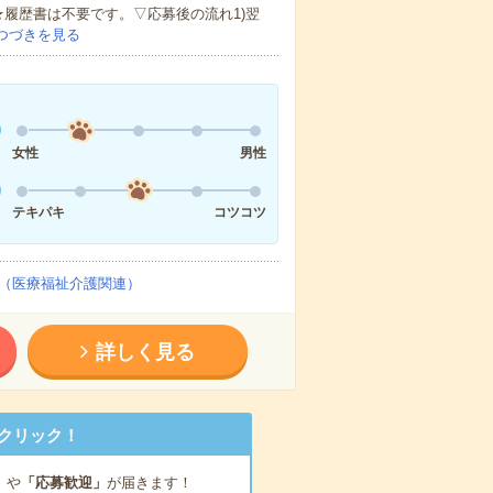
★履歴書は不要です。▽応募後の流れ1)翌
つづきを見る
女性
男性
テキパキ
コツコツ
（医療福祉介護関連）
詳しく見る
クリック！
」
や
「応募歓迎」
が届きます！