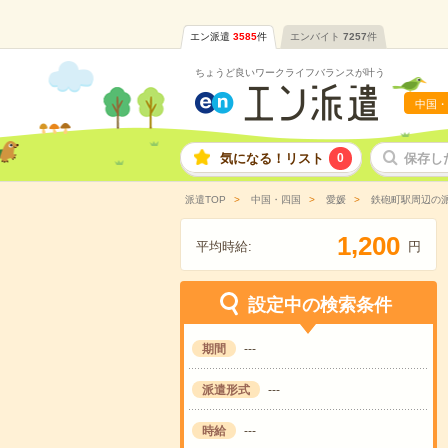
エン派遣
3585
件
エンバイト
7257
件
ちょうど良いワークライフバランスが叶う
中国・
気になる！リスト
0
保存し
派遣TOP
中国・四国
愛媛
鉄砲町駅周辺の
,
1
2
0
0
平均時給:
円
設定中の検索条件
期間
---
派遣形式
---
時給
---