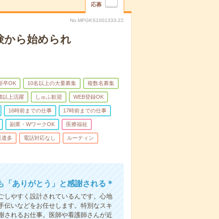
応募
No.MPGKS1001333-22
験から始められ
新卒OK
10名以上の大量募集
複数名募集
0歳以上活躍
しゅふ歓迎
WEB登録OK
16時前までの仕事
17時前までの仕事
副業・WワークOK
医療福祉
派遣多
電話対応なし
ルーティン
も「ありがとう」と感謝される＊
ごしやすく設計されているんです。心地
手伝いなどをお任せします。特別なスキ
謝されるお仕事。医師や看護師さんが近