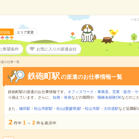
ヘル
四国版
エリア変更
た希望条件
お気に入りの派遣会社
派遣の仕事一覧
鉄砲町駅
の派遣のお仕事情報一覧
鉄砲町駅の派遣のお仕事情報です。
オフィスワーク・事務系
、
営業・販売・サ
り揃えています。さらに、
短期
・
単発
などの期間や、
職種未経験OK
などのこ
また、
鎌田駅
・
松山市駅駅
・
松山(愛媛県)駅
・
松山市駅
・
大街道駅
など近隣駅
2
1
2
件中
～
件を表示中