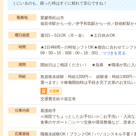
くにいるのも、困った時はすぐに頼れて安心ですね！
勤務地
愛媛県松山市
福音寺駅から---分／伊予和気駅から---分／鉄砲町駅から-
曜日頻度
週3日～5日OK（月～金） ★土日休みOK
時間
★1日4時間～の時短シフトOK★都合に合わせてシフト
09：00～15：009：00～18：001…
つづきを見る
期間
開始日はご相談ください！ ★急募 ★職場が気に入
時給
無資格未経験：時給1200円～ 経験者：時給1300
選べます）※稼働開始時は手続き完了次第のお支払い
交通費
交通費支給※規定有
仕事内容
看護助手
≪病院でちょっとしたお手伝い≫〇お手洗い・入浴な
食事のサポート〇シーツ交換や環境整備など…患者さ
応募資格
職種未経験OK / ブランクOK / パソコンスキル不要 /