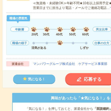
≪無資格・未経験OK≫年齢不問★10名以上採用予定
営業日までに担当より電話・メールでご連絡2)電話…
職場の雰囲気
年齢層
男女比率
20代
30代
40代
50代
60代
職場の様子
仕事の仕方
活気がある
しずか
マンパワーグループ株式会社 ケアサービス事業部 
派遣会社
応募する
気になる！
興味があったら「★気になる！」を
「気になる！」を押しておくと、派遣会社から
「面談確約