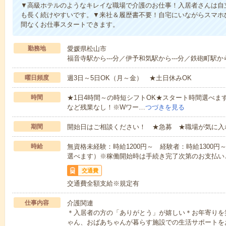
▼高級ホテルのようなキレイな職場で介護のお仕事！入居者さんは自
も長く続けやすいです。▼来社＆履歴書不要！自宅にいながらスマホ
間なくお仕事スタートできます。
勤務地
愛媛県松山市
福音寺駅から---分／伊予和気駅から---分／鉄砲町駅から-
曜日頻度
週3日～5日OK（月～金） ★土日休みOK
時間
★1日4時間～の時短シフトOK★スタート時間選べます！7:00～1
など残業なし！※Wワー…
つづきを見る
期間
開始日はご相談ください！ ★急募 ★職場が気に入
時給
無資格未経験：時給1200円～ 経験者：時給1300
選べます）※稼働開始時は手続き完了次第のお支払い
交通費
交通費全額支給※規定有
仕事内容
介護関連
＊入居者の方の「ありがとう」が嬉しい＊お年寄りを
ゃん、おばあちゃんが暮らす施設での生活サポートを