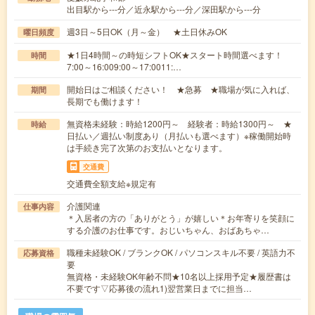
出目駅から---分／近永駅から---分／深田駅から---分
週3日～5日OK（月～金） ★土日休みOK
曜日頻度
★1日4時間～の時短シフトOK★スタート時間選べます！
時間
7:00～16:009:00～17:0011:…
開始日はご相談ください！ ★急募 ★職場が気に入れば、
期間
長期でも働けます！
無資格未経験：時給1200円～ 経験者：時給1300円～ ★
時給
日払い／週払い制度あり（月払いも選べます）※稼働開始時
は手続き完了次第のお支払いとなります。
交通費
交通費全額支給※規定有
介護関連
仕事内容
＊入居者の方の「ありがとう」が嬉しい＊お年寄りを笑顔に
する介護のお仕事です。おじいちゃん、おばあちゃ…
職種未経験OK / ブランクOK / パソコンスキル不要 / 英語力不
応募資格
要
無資格・未経験OK年齢不問★10名以上採用予定★履歴書は
不要です▽応募後の流れ1)翌営業日までに担当…