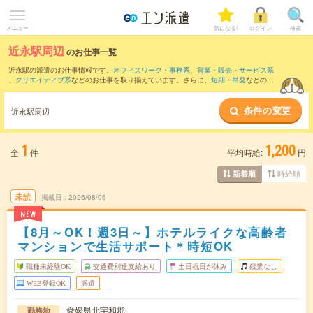
メニュー
気になる!
ログイン
検索
近永駅周辺
のお仕事一覧
近永駅の派遣のお仕事情報です。
オフィスワーク・事務系
、
営業・販売・サービス系
、
クリエイティブ系
などのお仕事を取り揃えています。さらに、
短期
・
単発
などの期
間や、
職種未経験OK
などのこだわり条件で絞り込んでいただけます。
条件の変更
また、
宇和島駅
・
出目駅
・
伊予宮野下駅
・
伊予吉田駅
・
大内駅
など近隣駅のお仕事も
近永駅周辺
ご確認いただけます。
1
1,200
全
件
平均時給:
円
時給順
新着順
未読
掲載日
2026/08/06
NEW
【8月～OK！週3日～】ホテルライクな高齢者
マンションで生活サポート＊時短OK
職種未経験OK
交通費別途支給あり
土日祝日が休み
残業なし
WEB登録OK
派遣
愛媛県北宇和郡
勤務地