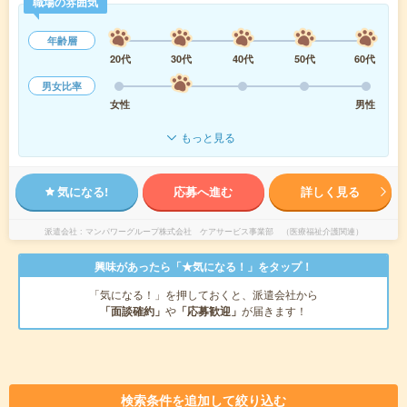
職場の雰囲気
年齢層
20代
30代
40代
50代
60代
男女比率
女性
男性
もっと見る
気になる!
応募へ進む
詳しく見る
派遣会社
マンパワーグループ株式会社 ケアサービス事業部 （医療福祉介護関連）
興味があったら「★気になる！」をタップ！
「気になる！」を押しておくと、派遣会社から
「面談確約」
や
「応募歓迎」
が届きます！
検索条件を追加して絞り込む