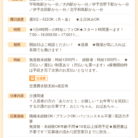
宇和島駅から---分／大内駅から---分／伊予宮野下駅から---分
／伊予吉田駅から---分／北宇和島駅から---分
週3日～5日OK（月～金） ★土日休みOK
曜日頻度
★1日4時間～の時短シフトOK★スタート時間選べます！
時間
7:00～16:009:00～17:0011:…
開始日はご相談ください！ ★急募 ★職場が気に入れば、
期間
長期でも働けます！
無資格未経験：時給1200円～ 経験者：時給1300円～ ★
時給
日払い／週払い制度あり（月払いも選べます）※稼働開始時
は手続き完了次第のお支払いとなります。
交通費
交通費全額支給※規定有
介護関連
仕事内容
＊入居者の方の「ありがとう」が嬉しい＊お年寄りを笑顔に
する介護のお仕事です。おじいちゃん、おばあちゃ…
職種未経験OK / ブランクOK / パソコンスキル不要 / 英語力不
応募資格
要
無資格・未経験OK年齢不問★10名以上採用予定★履歴書は
不要です▽応募後の流れ1)翌営業日までに担当…