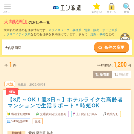
メニュー
気になる!
ログイン
検索
大内駅周辺
のお仕事一覧
大内駅の派遣のお仕事情報です。
オフィスワーク・事務系
、
営業・販売・サービス系
、
クリエイティブ系
などのお仕事を取り揃えています。さらに、
短期
・
単発
などの期
間や、
職種未経験OK
などのこだわり条件で絞り込んでいただけます。
条件の変更
また、
宇和島駅
・
出目駅
・
下宇和駅
・
伊予宮野下駅
・
伊予吉田駅
など近隣駅のお仕事
大内駅周辺
もご確認いただけます。
1
1,200
全
件
平均時給:
円
時給順
新着順
未読
掲載日
2026/08/03
NEW
【8月～OK！週3日～】ホテルライクな高齢者
マンションで生活サポート＊時短OK
職種未経験OK
交通費別途支給あり
土日祝日が休み
残業なし
WEB登録OK
派遣
愛媛県宇和島市
勤務地