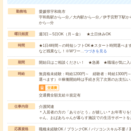
勤務地
愛媛県宇和島市
宇和島駅から---分／大内駅から---分／伊予宮野下駅か
から---分
曜日頻度
週3日～5日OK（月～金） ★土日休みOK
時間
★1日4時間～の時短シフトOK★スタート時間選べます！7:00～1
など残業なし！※Wワー…
つづきを見る
期間
開始日はご相談ください！ ★急募 ★職場が気に入
時給
無資格未経験：時給1200円～ 経験者：時給1300
選べます）※稼働開始時は手続き完了次第のお支払い
交通費
交通費全額支給※規定有
仕事内容
介護関連
＊入居者の方の「ありがとう」が嬉しい＊お年寄りを
ゃん、おばあちゃんが暮らす施設での生活サポートを
応募資格
職種未経験OK / ブランクOK / パソコンスキル不要 /