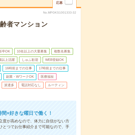
応募
No.MPGKS1001333-32
高齢者マンション
新卒OK
10名以上の大量募集
複数名募集
0歳以上活躍
しゅふ歓迎
WEB登録OK
16時前までの仕事
17時前までの仕事
副業・WワークOK
医療福祉
派遣多
電話対応なし
ルーティン
時間×好きな曜日で働く！
立度が高めなので、体力に自信がない方
ひとつでお仕事紹介まで可能なので、手