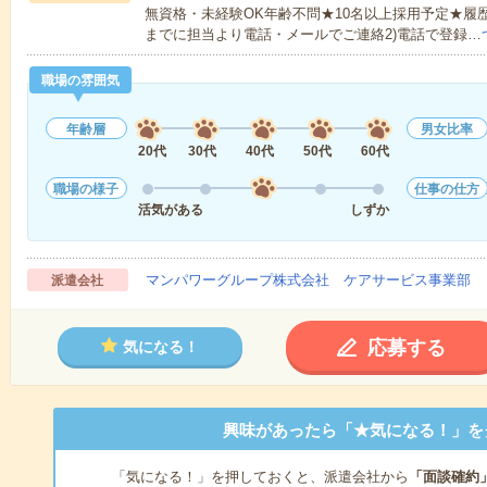
無資格・未経験OK年齢不問★10名以上採用予定★履
までに担当より電話・メールでご連絡2)電話で登録…
職場の雰囲気
年齢層
男女比率
20代
30代
40代
50代
60代
職場の様子
仕事の仕方
活気がある
しずか
マンパワーグループ株式会社 ケアサービス事業部 
派遣会社
応募する
気になる！
興味があったら「★気になる！」を
「気になる！」を押しておくと、派遣会社から
「面談確約