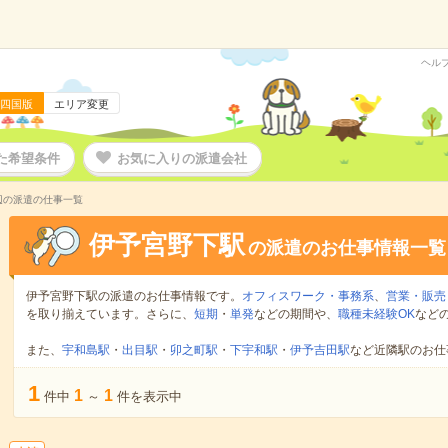
ヘル
四国版
エリア変更
た希望条件
お気に入りの派遣会社
辺の派遣の仕事一覧
伊予宮野下駅
の派遣のお仕事情報一覧
伊予宮野下駅の派遣のお仕事情報です。
オフィスワーク・事務系
、
営業・販売
を取り揃えています。さらに、
短期
・
単発
などの期間や、
職種未経験OK
など
また、
宇和島駅
・
出目駅
・
卯之町駅
・
下宇和駅
・
伊予吉田駅
など近隣駅のお仕
1
1
1
件中
～
件を表示中