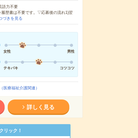
 英語力不要
★履歴書は不要です。▽応募後の流れ1)翌
つづきを見る
女性
男性
テキパキ
コツコツ
（医療福祉介護関連）
詳しく見る
クリック！