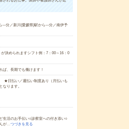
謝されるお仕事。医師や看護師さんが近
---分／新川(愛媛県)駅から---分／南伊予
が決められますシフト例：7：00～16：0
れば、長期でも働けます！
円～ ★日払い／週払い制度あり（月払いも
となります。
ど生活のお手伝い○診察室への付き添い○
んが…
つづきを見る