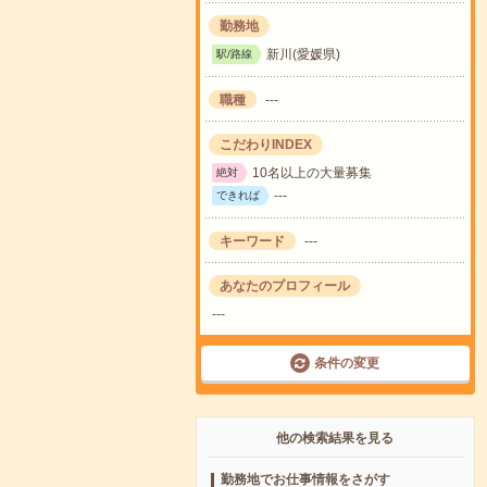
勤務地
新川(愛媛県)
駅/路線
職種
---
こだわりINDEX
10名以上の大量募集
絶対
---
できれば
キーワード
---
あなたのプロフィール
---
条件の変更
他の検索結果を見る
勤務地でお仕事情報をさがす