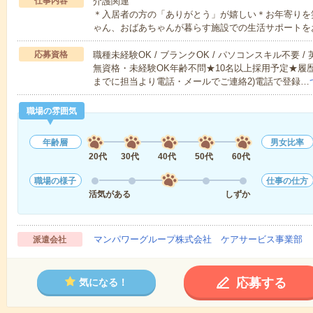
仕事内容
介護関連
＊入居者の方の「ありがとう」が嬉しい＊お年寄りを
ゃん、おばあちゃんが暮らす施設での生活サポートを
応募資格
職種未経験OK / ブランクOK / パソコンスキル不要 /
無資格・未経験OK年齢不問★10名以上採用予定★履
までに担当より電話・メールでご連絡2)電話で登録…
職場の雰囲気
年齢層
男女比率
20代
30代
40代
50代
60代
職場の様子
仕事の仕方
活気がある
しずか
マンパワーグループ株式会社 ケアサービス事業部 
派遣会社
応募する
気になる！