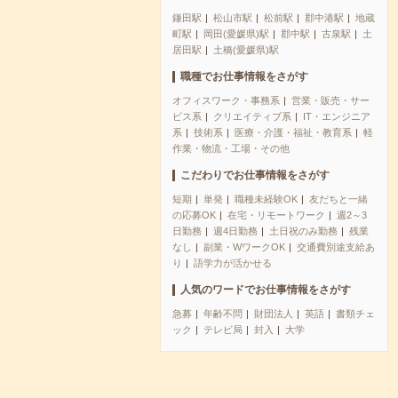
鎌田駅
松山市駅
松前駅
郡中港駅
地蔵
町駅
岡田(愛媛県)駅
郡中駅
古泉駅
土
居田駅
土橋(愛媛県)駅
職種でお仕事情報をさがす
オフィスワーク・事務系
営業・販売・サー
ビス系
クリエイティブ系
IT・エンジニア
系
技術系
医療・介護・福祉・教育系
軽
作業・物流・工場・その他
こだわりでお仕事情報をさがす
短期
単発
職種未経験OK
友だちと一緒
の応募OK
在宅・リモートワーク
週2～3
日勤務
週4日勤務
土日祝のみ勤務
残業
なし
副業・WワークOK
交通費別途支給あ
り
語学力が活かせる
人気のワードでお仕事情報をさがす
急募
年齢不問
財団法人
英語
書類チェ
ック
テレビ局
封入
大学