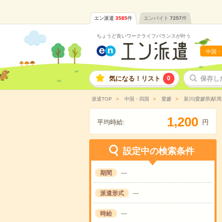
エン派遣
3585
件
エンバイト
7257
件
ちょうど良いワークライフバランスが叶う
中国・
気になる！リスト
0
保存し
派遣TOP
中国・四国
愛媛
新川(愛媛県)駅周
,
1
2
0
0
平均時給:
円
設定中の検索条件
期間
---
派遣形式
---
時給
---