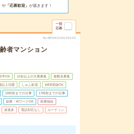
」
や
「応募歓迎」
が届きます！
一括
応募
No.MPGKS1001333-03
高齢者マンション
新卒OK
10名以上の大量募集
複数名募集
0歳以上活躍
しゅふ歓迎
WEB登録OK
16時前までの仕事
17時前までの仕事
副業・WワークOK
医療福祉
派遣多
電話対応なし
ルーティン