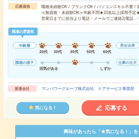
応募資格
職種未経験OK / ブランクOK / パソコンスキル不要 /
≪無資格・未経験OK≫年齢不問★10名以上採用予定
営業日までに担当より電話・メールでご連絡2)電話…
職場の雰囲気
年齢層
男女比率
20代
30代
40代
50代
60代
職場の様子
仕事の仕方
活気がある
しずか
マンパワーグループ株式会社 ケアサービス事業部 
派遣会社
応募する
気になる！
興味があったら「★気になる！」を