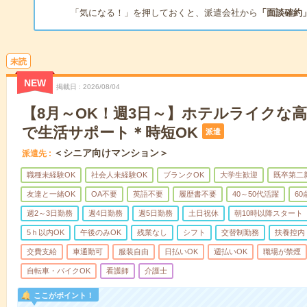
「気になる！」を押しておくと、派遣会社から
「面談確約
未読
NEW
掲載日
2026/08/04
【8月～OK！週3日～】ホテルライクな
で生活サポート＊時短OK
派遣
＜シニア向けマンション＞
派遣先
職種未経験OK
社会人未経験OK
ブランクOK
大学生歓迎
既卒第二
友達と一緒OK
OA不要
英語不要
履歴書不要
40～50代活躍
6
週2～3日勤務
週4日勤務
週5日勤務
土日祝休
朝10時以降スタート
5ｈ以内OK
午後のみOK
残業なし
シフト
交替制勤務
扶養控内
交費支給
車通勤可
服装自由
日払いOK
週払いOK
職場が禁煙
自転車・バイクOK
看護師
介護士
ここがポイント！