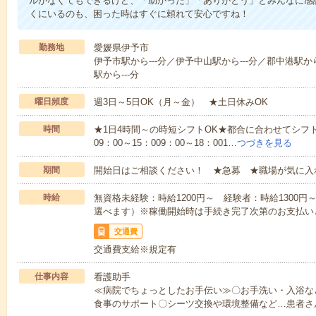
ルがなくてもできるけど、「助かった」「ありがとう」とみんなに感
くにいるのも、困った時はすぐに頼れて安心ですね！
勤務地
愛媛県伊予市
伊予市駅から---分／伊予中山駅から---分／郡中港駅から
駅から---分
曜日頻度
週3日～5日OK（月～金） ★土日休みOK
時間
★1日4時間～の時短シフトOK★都合に合わせてシフト
09：00～15：009：00～18：001…
つづきを見る
期間
開始日はご相談ください！ ★急募 ★職場が気に入
時給
無資格未経験：時給1200円～ 経験者：時給1300
選べます）※稼働開始時は手続き完了次第のお支払い
交通費
交通費支給※規定有
仕事内容
看護助手
≪病院でちょっとしたお手伝い≫〇お手洗い・入浴な
食事のサポート〇シーツ交換や環境整備など…患者さ