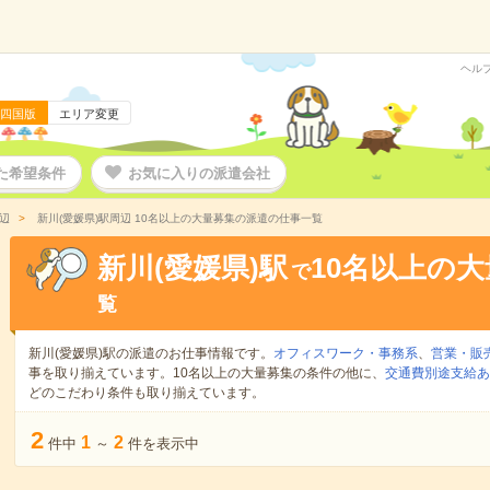
ヘル
四国版
エリア変更
た希望条件
お気に入りの派遣会社
辺
新川(愛媛県)駅周辺 10名以上の大量募集の派遣の仕事一覧
新川(愛媛県)駅
10名以上の
で
覧
新川(愛媛県)駅の派遣のお仕事情報です。
オフィスワーク・事務系
、
営業・販
事を取り揃えています。10名以上の大量募集の条件の他に、
交通費別途支給あ
どのこだわり条件も取り揃えています。
2
1
2
件中
～
件を表示中