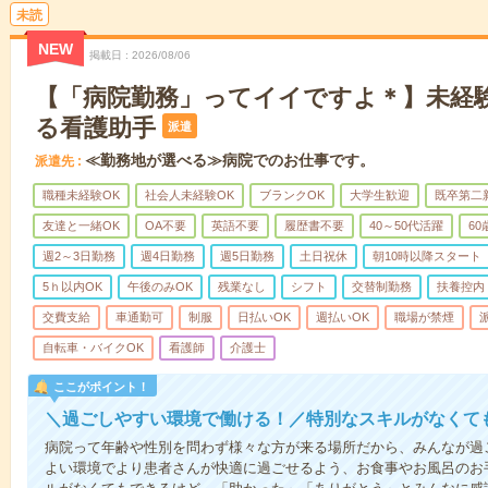
未読
NEW
掲載日
2026/08/06
【「病院勤務」ってイイですよ＊】未経
る看護助手
派遣
≪勤務地が選べる≫病院でのお仕事です。
派遣先
職種未経験OK
社会人未経験OK
ブランクOK
大学生歓迎
既卒第二
友達と一緒OK
OA不要
英語不要
履歴書不要
40～50代活躍
6
週2～3日勤務
週4日勤務
週5日勤務
土日祝休
朝10時以降スタート
5ｈ以内OK
午後のみOK
残業なし
シフト
交替制勤務
扶養控内
交費支給
車通勤可
制服
日払いOK
週払いOK
職場が禁煙
自転車・バイクOK
看護師
介護士
ここがポイント！
＼過ごしやすい環境で働ける！／特別なスキルがなくて
病院って年齢や性別を問わず様々な方が来る場所だから、みんなが過
よい環境でより患者さんが快適に過ごせるよう、お食事やお風呂のお