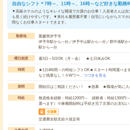
自由なシフト＊7時～、11時～、16時～など好きな勤務
▼高級ホテルのようなキレイな職場で介護のお仕事！入居者さんは自
も長く続けやすいです。▼来社＆履歴書不要！自宅にいながらスマホ
間なくお仕事スタートできます。
勤務地
愛媛県伊予市
伊予市駅から---分／伊予中山駅から---分／郡中港駅から
駅から---分
曜日頻度
週3日～5日OK（月～金） ★土日休みOK
時間
★1日4時間～の時短シフトOK★スタート時間選べます！7:00～1
など残業なし！※Wワー…
つづきを見る
期間
開始日はご相談ください！ ★急募 ★職場が気に入
時給
無資格未経験：時給1200円～ 経験者：時給1300
選べます）※稼働開始時は手続き完了次第のお支払い
交通費
交通費全額支給※規定有