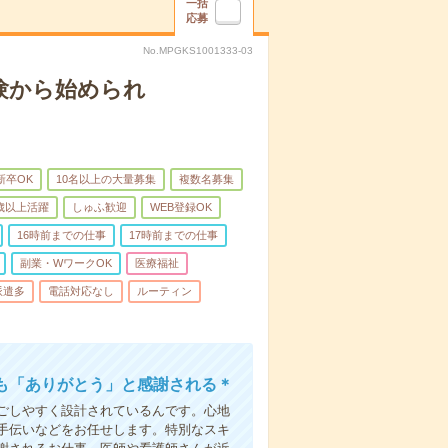
一括
応募
No.MPGKS1001333-03
験から始められ
新卒OK
10名以上の大量募集
複数名募集
0歳以上活躍
しゅふ歓迎
WEB登録OK
16時前までの仕事
17時前までの仕事
副業・WワークOK
医療福祉
派遣多
電話対応なし
ルーティン
も「ありがとう」と感謝される＊
ごしやすく設計されているんです。心地
手伝いなどをお任せします。特別なスキ