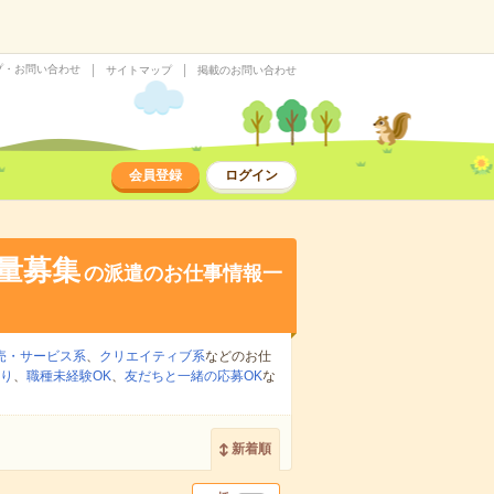
プ・お問い合わせ
サイトマップ
掲載のお問い合わせ
会員登録
ログイン
大量募集
の派遣のお仕事情報一
売・サービス系
、
クリエイティブ系
などのお仕
り
、
職種未経験OK
、
友だちと一緒の応募OK
な
新着順