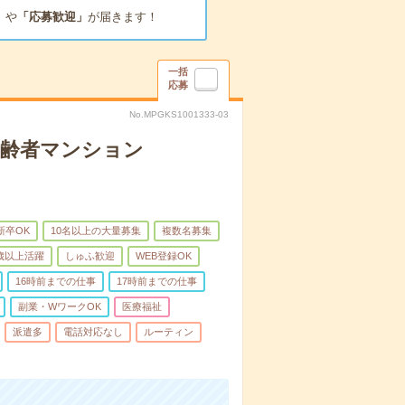
」
や
「応募歓迎」
が届きます！
一括
応募
No.MPGKS1001333-03
高齢者マンション
新卒OK
10名以上の大量募集
複数名募集
0歳以上活躍
しゅふ歓迎
WEB登録OK
16時前までの仕事
17時前までの仕事
副業・WワークOK
医療福祉
派遣多
電話対応なし
ルーティン