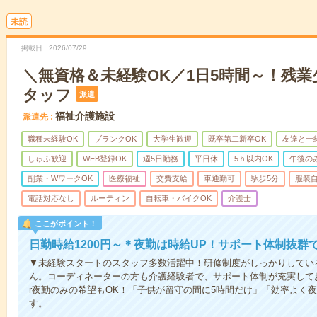
未読
掲載日
2026/07/29
＼無資格＆未経験OK／1日5時間～！残
タッフ
派遣
福祉介護施設
派遣先
職種未経験OK
ブランクOK
大学生歓迎
既卒第二新卒OK
友達と一
しゅふ歓迎
WEB登録OK
週5日勤務
平日休
5ｈ以内OK
午後の
副業・WワークOK
医療福祉
交費支給
車通勤可
駅歩5分
服装
電話対応なし
ルーティン
自転車・バイクOK
介護士
ここがポイント！
日勤時給1200円～＊夜勤は時給UP！サポート体制抜群
▼未経験スタートのスタッフ多数活躍中！研修制度がしっかりしてい
ん。コーディネーターの方も介護経験者で、サポート体制が充実して
r夜勤のみの希望もOK！「子供が留守の間に5時間だけ」「効率よく
す。