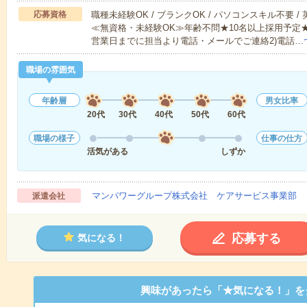
応募資格
職種未経験OK / ブランクOK / パソコンスキル不要 /
≪無資格・未経験OK≫年齢不問★10名以上採用予定
営業日までに担当より電話・メールでご連絡2)電話…
職場の雰囲気
年齢層
男女比率
20代
30代
40代
50代
60代
職場の様子
仕事の仕方
活気がある
しずか
マンパワーグループ株式会社 ケアサービス事業部 
派遣会社
応募する
気になる！
興味があったら「★気になる！」を