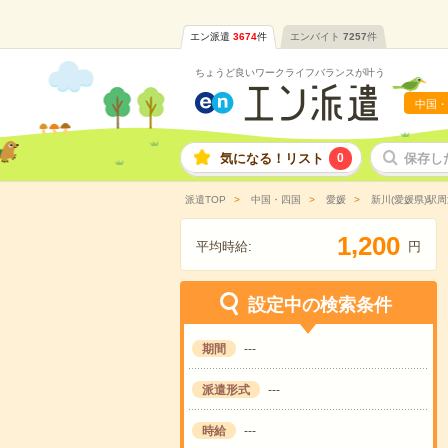
エン派遣
3674
件
エンバイト
7257
件
ちょうど良いワークライフバランスが叶う
中国・
気になる！リスト
0
保存し
派遣TOP
中国・四国
愛媛
新川(愛媛県)駅周
,
1
2
0
0
平均時給:
円
設定中の検索条件
期間
---
派遣形式
---
時給
---