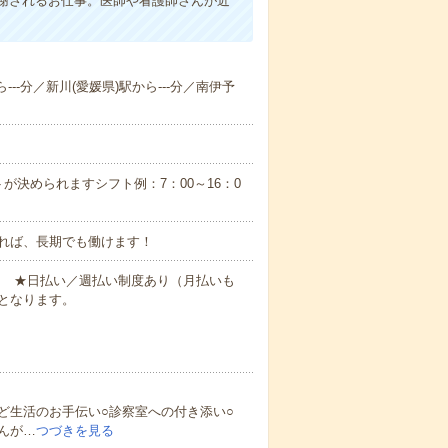
謝されるお仕事。医師や看護師さんが近
---分／新川(愛媛県)駅から---分／南伊予
が決められますシフト例：7：00～16：0
れば、長期でも働けます！
円～ ★日払い／週払い制度あり（月払いも
となります。
ど生活のお手伝い○診察室への付き添い○
んが…
つづきを見る