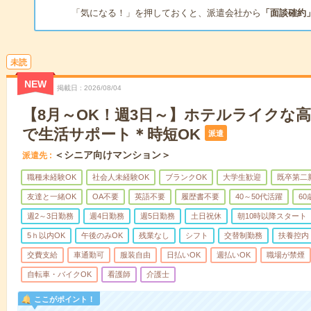
「気になる！」を押しておくと、派遣会社から
「面談確約
未読
NEW
掲載日
2026/08/04
【8月～OK！週3日～】ホテルライクな
で生活サポート＊時短OK
派遣
＜シニア向けマンション＞
派遣先
職種未経験OK
社会人未経験OK
ブランクOK
大学生歓迎
既卒第二
友達と一緒OK
OA不要
英語不要
履歴書不要
40～50代活躍
6
週2～3日勤務
週4日勤務
週5日勤務
土日祝休
朝10時以降スタート
5ｈ以内OK
午後のみOK
残業なし
シフト
交替制勤務
扶養控内
交費支給
車通勤可
服装自由
日払いOK
週払いOK
職場が禁煙
自転車・バイクOK
看護師
介護士
ここがポイント！