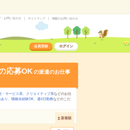
プ・お問い合わせ
サイトマップ
掲載のお問い合わせ
会員登録
ログイン
の応募OK
の派遣のお仕事
売・サービス系
、
クリエイティブ系
などのお仕
給あり
、
職種未経験OK
、
週4日勤務
などのこだ
新着順