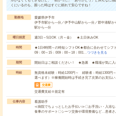
ルがなくてもできるけど、「助かった」「ありがとう」とみんなに感
くにいるのも、困った時はすぐに頼れて安心ですね！
勤務地
愛媛県伊予市
伊予市駅から---分／伊予中山駅から---分／郡中港駅から
駅から---分
曜日頻度
週3日～5日OK（月～金） ★土日休みOK
時間
★1日4時間～の時短シフトOK★都合に合わせてシフト
09：00～15：009：00～18：001…
つづきを見る
期間
開始日はご相談ください！ ★急募 ★職場が気に入
時給
無資格未経験：時給1200円～ 経験者：時給1300
選べます）※稼働開始時は手続き完了次第のお支払い
交通費
交通費支給※規定有
仕事内容
看護助手
≪病院でちょっとしたお手伝い≫〇お手洗い・入浴な
食事のサポート〇シーツ交換や環境整備など…患者さ