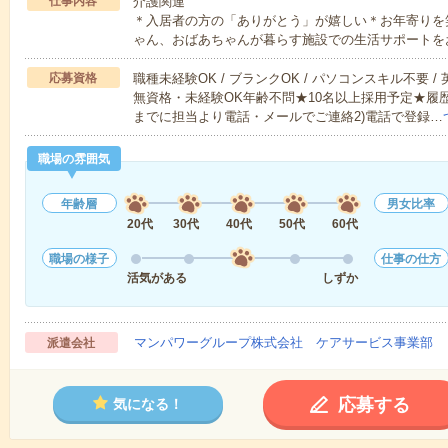
仕事内容
介護関連
＊入居者の方の「ありがとう」が嬉しい＊お年寄りを
ゃん、おばあちゃんが暮らす施設での生活サポートを
応募資格
職種未経験OK / ブランクOK / パソコンスキル不要 /
無資格・未経験OK年齢不問★10名以上採用予定★履
までに担当より電話・メールでご連絡2)電話で登録…
職場の雰囲気
年齢層
男女比率
20代
30代
40代
50代
60代
職場の様子
仕事の仕方
活気がある
しずか
マンパワーグループ株式会社 ケアサービス事業部 
派遣会社
応募する
気になる！