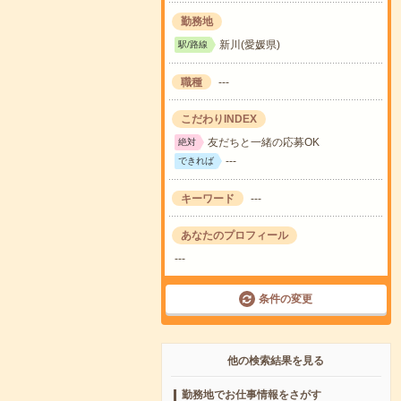
勤務地
新川(愛媛県)
駅/路線
職種
---
こだわりINDEX
友だちと一緒の応募OK
絶対
---
できれば
キーワード
---
あなたのプロフィール
---
条件の変更
他の検索結果を見る
勤務地でお仕事情報をさがす