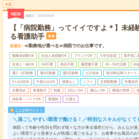
未読
NEW
掲載日
2026/08/06
【「病院勤務」ってイイですよ＊】未経
る看護助手
派遣
≪勤務地が選べる≫病院でのお仕事です。
派遣先
職種未経験OK
社会人未経験OK
ブランクOK
大学生歓迎
既卒第二
友達と一緒OK
OA不要
英語不要
履歴書不要
40～50代活躍
6
週2～3日勤務
週4日勤務
週5日勤務
土日祝休
朝10時以降スタート
5ｈ以内OK
午後のみOK
残業なし
シフト
交替制勤務
扶養控内
交費支給
車通勤可
制服
日払いOK
週払いOK
職場が禁煙
自転車・バイクOK
看護師
介護士
ここがポイント！
＼過ごしやすい環境で働ける！／特別なスキルがなくて
病院って年齢や性別を問わず様々な方が来る場所だから、みんなが過
よい環境でより患者さんが快適に過ごせるよう、お食事やお風呂のお