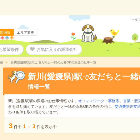
ヘル
四国版
エリア変更
た希望条件
お気に入りの派遣会社
辺
新川(愛媛県)駅周辺 友だちと一緒の応募OKの派遣の仕事一覧
新川(愛媛県)駅
友だちと一緒
で
情報一覧
新川(愛媛県)駅の派遣のお仕事情報です。
オフィスワーク・事務系
、
営業・販
事を取り揃えています。友だちと一緒の応募OKの条件の他に、
交通費別途支
わり条件も取り揃えています。
3
1
3
件中
～
件を表示中