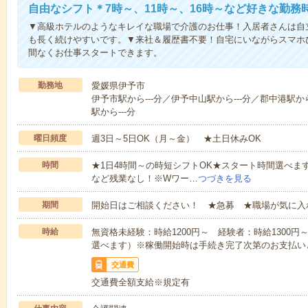
自由なシフト＊7時～、11時～、16時～など好きな勤務
▼高級ホテルのようなキレイな職場で介護のお仕事！入居者さんは自
も長く続けやすいです。▼来社＆履歴書不要！自宅にいながらスマホ
間なくお仕事スタートできます。
勤務地
愛媛県伊予市
伊予市駅から---分／伊予中山駅から---分／郡中港駅から
駅から---分
曜日頻度
週3日～5日OK（月～金） ★土日休みOK
時間
★1日4時間～の時短シフトOK★スタート時間選べます！7:00～1
など残業なし！※Wワー…
つづきを見る
期間
開始日はご相談ください！ ★急募 ★職場が気に入
時給
無資格未経験：時給1200円～ 経験者：時給1300
選べます）※稼働開始時は手続き完了次第のお支払い
交通費
交通費全額支給※規定有