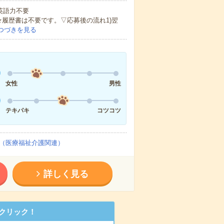
 英語力不要
★履歴書は不要です。▽応募後の流れ1)翌
つづきを見る
女性
男性
テキパキ
コツコツ
（医療福祉介護関連）
詳しく見る
クリック！