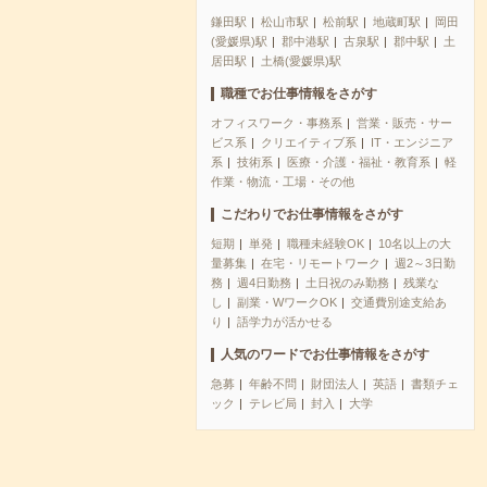
鎌田駅
松山市駅
松前駅
地蔵町駅
岡田
(愛媛県)駅
郡中港駅
古泉駅
郡中駅
土
居田駅
土橋(愛媛県)駅
職種でお仕事情報をさがす
オフィスワーク・事務系
営業・販売・サー
ビス系
クリエイティブ系
IT・エンジニア
系
技術系
医療・介護・福祉・教育系
軽
作業・物流・工場・その他
こだわりでお仕事情報をさがす
短期
単発
職種未経験OK
10名以上の大
量募集
在宅・リモートワーク
週2～3日勤
務
週4日勤務
土日祝のみ勤務
残業な
し
副業・WワークOK
交通費別途支給あ
り
語学力が活かせる
人気のワードでお仕事情報をさがす
急募
年齢不問
財団法人
英語
書類チェ
ック
テレビ局
封入
大学