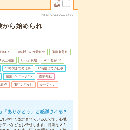
一括
応募
No.MPGKS1001333-03
験から始められ
新卒OK
10名以上の大量募集
複数名募集
0歳以上活躍
しゅふ歓迎
WEB登録OK
16時前までの仕事
17時前までの仕事
副業・WワークOK
医療福祉
派遣多
電話対応なし
ルーティン
も「ありがとう」と感謝される＊
ごしやすく設計されているんです。心地
手伝いなどをお任せします。特別なスキ