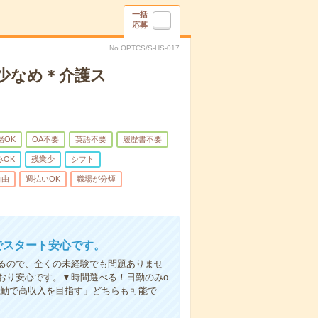
一括
応募
No.OPTCS/S-HS-017
業少なめ＊介護ス
緒OK
OA不要
英語不要
履歴書不要
みOK
残業少
シフト
自由
週払いOK
職場が分煙
でスタート安心です。
るので、全くの未経験でも問題ありませ
おり安心です。▼時間選べる！日勤のみo
夜勤で高収入を目指す」どちらも可能で