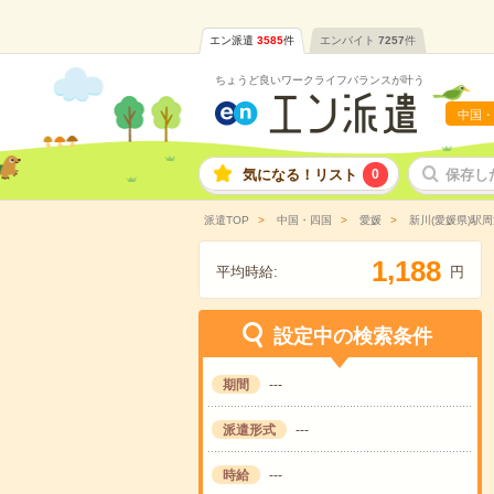
エン派遣
3585
件
エンバイト
7257
件
ちょうど良いワークライフバランスが叶う
中国・
気になる！リスト
0
保存し
派遣TOP
中国・四国
愛媛
新川(愛媛県)駅周
,
1
1
8
8
平均時給:
円
設定中の検索条件
期間
---
派遣形式
---
時給
---