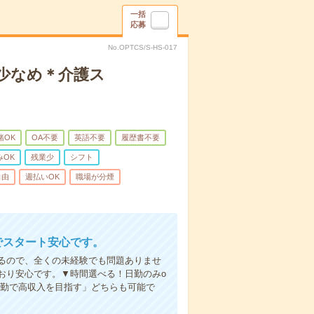
一括
応募
No.OPTCS/S-HS-017
業少なめ＊介護ス
緒OK
OA不要
英語不要
履歴書不要
みOK
残業少
シフト
自由
週払いOK
職場が分煙
でスタート安心です。
るので、全くの未経験でも問題ありませ
おり安心です。▼時間選べる！日勤のみo
夜勤で高収入を目指す」どちらも可能で