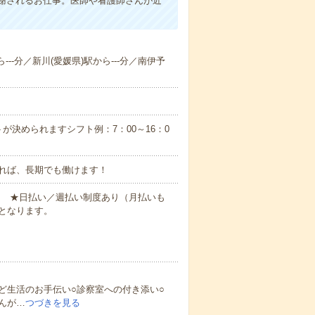
謝されるお仕事。医師や看護師さんが近
---分／新川(愛媛県)駅から---分／南伊予
が決められますシフト例：7：00～16：0
れば、長期でも働けます！
円～ ★日払い／週払い制度あり（月払いも
となります。
ど生活のお手伝い○診察室への付き添い○
んが…
つづきを見る