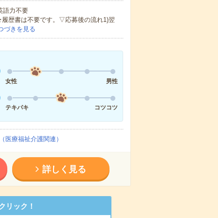
 英語力不要
★履歴書は不要です。▽応募後の流れ1)翌
つづきを見る
女性
男性
テキパキ
コツコツ
（医療福祉介護関連）
詳しく見る
クリック！