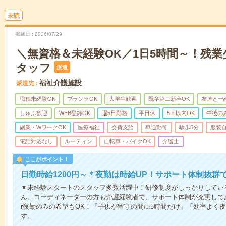
未読
掲載日
2026/07/29
＼無資格＆未経験OK／1日5時間～！残
タッフ
派遣
福祉介護施設
派遣先
職種未経験OK
ブランクOK
大学生歓迎
既卒第二新卒OK
友達と一
しゅふ歓迎
WEB登録OK
週5日勤務
平日休
5ｈ以内OK
午後の
副業・WワークOK
医療福祉
交費支給
車通勤可
駅歩5分
服装
電話対応なし
ルーティン
自転車・バイクOK
介護士
ここがポイント！
日勤時給1200円～＊夜勤は時給UP！サポート体制抜群
▼未経験スタートのスタッフ多数活躍中！研修制度がしっかりしてい
ん。コーディネーターの方も介護経験者で、サポート体制が充実して
r夜勤のみの希望もOK！「子供が留守の間に5時間だけ」「効率よく
す。