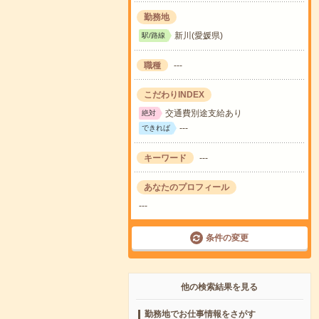
勤務地
新川(愛媛県)
駅/路線
職種
---
こだわりINDEX
交通費別途支給あり
絶対
---
できれば
キーワード
---
あなたのプロフィール
---
条件の変更
他の検索結果を見る
勤務地でお仕事情報をさがす