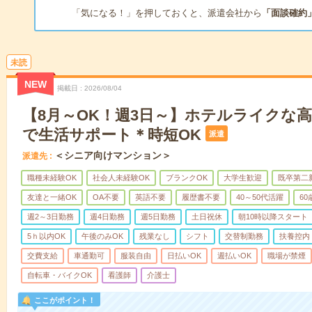
「気になる！」を押しておくと、派遣会社から
「面談確約
未読
NEW
掲載日
2026/08/04
【8月～OK！週3日～】ホテルライクな
で生活サポート＊時短OK
派遣
＜シニア向けマンション＞
派遣先
職種未経験OK
社会人未経験OK
ブランクOK
大学生歓迎
既卒第二
友達と一緒OK
OA不要
英語不要
履歴書不要
40～50代活躍
6
週2～3日勤務
週4日勤務
週5日勤務
土日祝休
朝10時以降スタート
5ｈ以内OK
午後のみOK
残業なし
シフト
交替制勤務
扶養控内
交費支給
車通勤可
服装自由
日払いOK
週払いOK
職場が禁煙
自転車・バイクOK
看護師
介護士
ここがポイント！