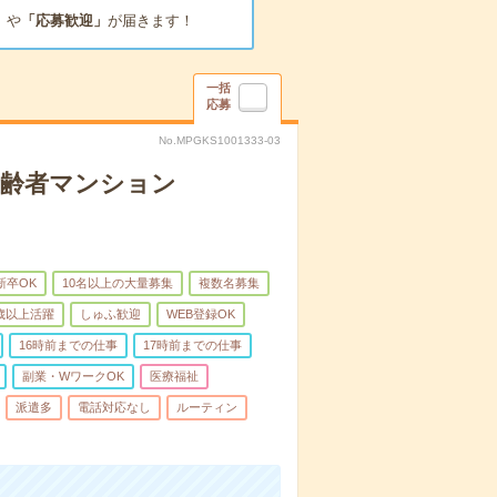
」
や
「応募歓迎」
が届きます！
一括
応募
No.MPGKS1001333-03
高齢者マンション
新卒OK
10名以上の大量募集
複数名募集
0歳以上活躍
しゅふ歓迎
WEB登録OK
16時前までの仕事
17時前までの仕事
副業・WワークOK
医療福祉
派遣多
電話対応なし
ルーティン