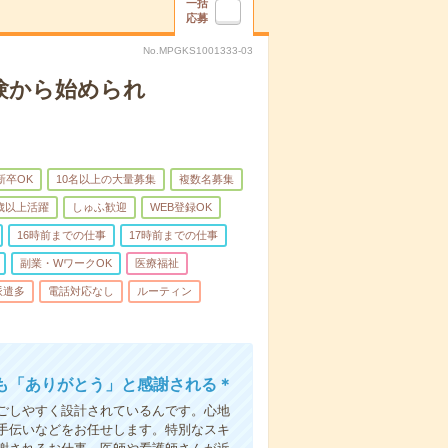
一括
応募
No.MPGKS1001333-03
験から始められ
新卒OK
10名以上の大量募集
複数名募集
0歳以上活躍
しゅふ歓迎
WEB登録OK
16時前までの仕事
17時前までの仕事
副業・WワークOK
医療福祉
派遣多
電話対応なし
ルーティン
も「ありがとう」と感謝される＊
ごしやすく設計されているんです。心地
手伝いなどをお任せします。特別なスキ