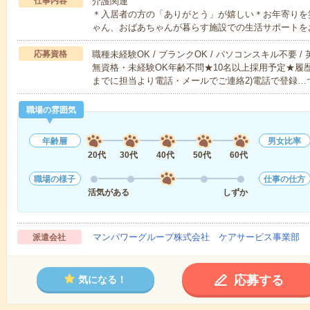
仕事内容
介護関連
＊入居者の方の「ありがとう」が嬉しい＊お年寄りを
ゃん、おばあちゃんが暮らす施設での生活サポートを
応募資格
職種未経験OK / ブランクOK / パソコンスキル不要 /
無資格・未経験OK年齢不問★10名以上採用予定★履
までに担当より電話・メールでご連絡2)電話で登録…
職場の雰囲気
年齢層
男女比率
20代
30代
40代
50代
60代
職場の様子
仕事の仕方
活気がある
しずか
マンパワーグループ株式会社 ケアサービス事業部 
派遣会社
応募する
気になる！