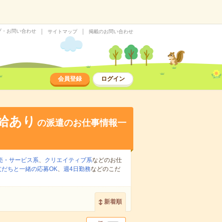
プ・お問い合わせ
サイトマップ
掲載のお問い合わせ
会員登録
ログイン
給あり
の派遣のお仕事情報一
売・サービス系
、
クリエイティブ系
などのお仕
友だちと一緒の応募OK
、
週4日勤務
などのこだ
新着順