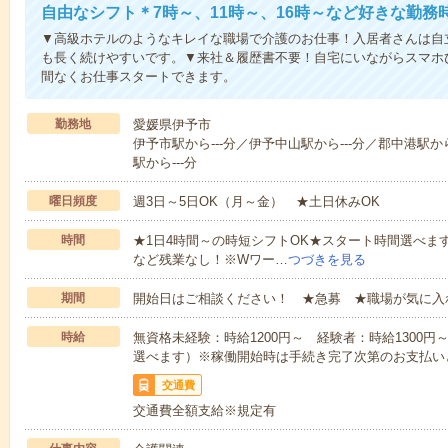
自由なシフト＊7時～、11時～、16時～など好きな勤務
▼高級ホテルのようなキレイな職場で介護のお仕事！入居者さんは自
も長く続けやすいです。▼来社＆履歴書不要！自宅にいながらスマホ
間なくお仕事スタートできます。
勤務地
愛媛県伊予市
伊予市駅から---分／伊予中山駅から---分／郡中港駅から
駅から---分
曜日頻度
週3日～5日OK（月～金） ★土日休みOK
時間
★1日4時間～の時短シフトOK★スタート時間選べます！7:00～1
など残業なし！※Wワー…
つづきを見る
期間
開始日はご相談ください！ ★急募 ★職場が気に入
時給
無資格未経験：時給1200円～ 経験者：時給1300
選べます）※稼働開始時は手続き完了次第のお支払い
交通費
交通費全額支給※規定有