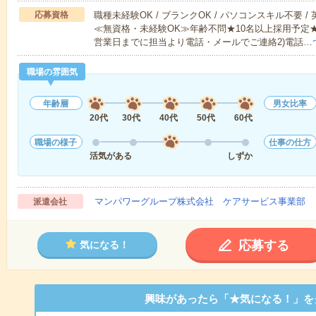
応募資格
職種未経験OK / ブランクOK / パソコンスキル不要 /
≪無資格・未経験OK≫年齢不問★10名以上採用予定
営業日までに担当より電話・メールでご連絡2)電話…
職場の雰囲気
年齢層
男女比率
20代
30代
40代
50代
60代
職場の様子
仕事の仕方
活気がある
しずか
マンパワーグループ株式会社 ケアサービス事業部 
派遣会社
応募する
気になる！
興味があったら「★気になる！」を