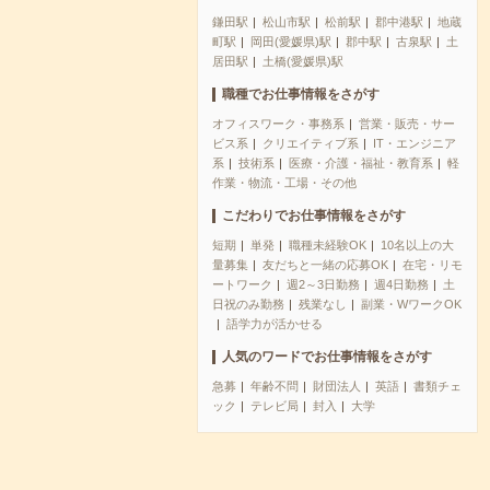
鎌田駅
松山市駅
松前駅
郡中港駅
地蔵
町駅
岡田(愛媛県)駅
郡中駅
古泉駅
土
居田駅
土橋(愛媛県)駅
職種でお仕事情報をさがす
オフィスワーク・事務系
営業・販売・サー
ビス系
クリエイティブ系
IT・エンジニア
系
技術系
医療・介護・福祉・教育系
軽
作業・物流・工場・その他
こだわりでお仕事情報をさがす
短期
単発
職種未経験OK
10名以上の大
量募集
友だちと一緒の応募OK
在宅・リモ
ートワーク
週2～3日勤務
週4日勤務
土
日祝のみ勤務
残業なし
副業・WワークOK
語学力が活かせる
人気のワードでお仕事情報をさがす
急募
年齢不問
財団法人
英語
書類チェ
ック
テレビ局
封入
大学