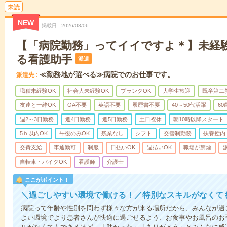
未読
NEW
掲載日
2026/08/06
【「病院勤務」ってイイですよ＊】未経
る看護助手
派遣
≪勤務地が選べる≫病院でのお仕事です。
派遣先
職種未経験OK
社会人未経験OK
ブランクOK
大学生歓迎
既卒第二
友達と一緒OK
OA不要
英語不要
履歴書不要
40～50代活躍
6
週2～3日勤務
週4日勤務
週5日勤務
土日祝休
朝10時以降スタート
5ｈ以内OK
午後のみOK
残業なし
シフト
交替制勤務
扶養控内
交費支給
車通勤可
制服
日払いOK
週払いOK
職場が禁煙
自転車・バイクOK
看護師
介護士
ここがポイント！
＼過ごしやすい環境で働ける！／特別なスキルがなくて
病院って年齢や性別を問わず様々な方が来る場所だから、みんなが過
よい環境でより患者さんが快適に過ごせるよう、お食事やお風呂のお