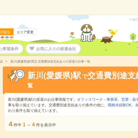
ヘル
四国版
エリア変更
た希望条件
お気に入りの派遣会社
辺
新川(愛媛県)駅周辺 交通費別途支給ありの派遣の仕事一覧
新川(愛媛県)駅
交通費別途支
で
覧
新川(愛媛県)駅の派遣のお仕事情報です。
オフィスワーク・事務系
、
営業・販
事を取り揃えています。交通費別途支給ありの条件の他に、
職種未経験OK
、
わり条件も取り揃えています。
4
1
4
件中
～
件を表示中