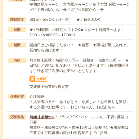
宇和島駅から---分／大内駅から---分／伊予宮野下駅から---分
／伊予吉田駅から---分／北宇和島駅から---分
週3日～5日OK（月～金） ★土日休みOK
曜日頻度
★1日4時間～の時短シフトOK★スタート時間選べます！
時間
7:00～16:009:00～17:0011:…
開始日はご相談ください！ ★急募 ★職場が気に入れば、
期間
長期でも働けます！
無資格未経験：時給1200円～ 経験者：時給1300円～ ★
時給
日払い／週払い制度あり（月払いも選べます）※稼働開始時
は手続き完了次第のお支払いとなります。
交通費
交通費全額支給※規定有
介護関連
仕事内容
＊入居者の方の「ありがとう」が嬉しい＊お年寄りを笑顔に
する介護のお仕事です。おじいちゃん、おばあちゃ…
/ ブランクOK / パソコンスキル不要 / 英語力
職種未経験OK
応募資格
不要
無資格・未経験OK年齢不問★10名以上採用予定★履歴書は
不要です▽応募後の流れ1)翌営業日までに担当…