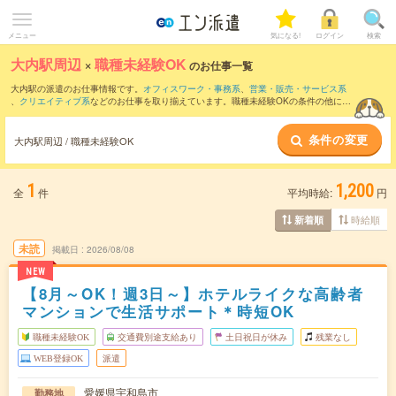
メニュー
気になる!
ログイン
検索
大内駅周辺
×
職種未経験OK
のお仕事一覧
大内駅の派遣のお仕事情報です。
オフィスワーク・事務系
、
営業・販売・サービス系
、
クリエイティブ系
などのお仕事を取り揃えています。職種未経験OKの条件の他に、
交通費別途支給あり
、
友だちと一緒の応募OK
、
週4日勤務
などのこだわり条件も取り
揃えています。
条件の変更
大内駅周辺 / 職種未経験OK
1
1,200
全
件
平均時給:
円
時給順
新着順
未読
掲載日
2026/08/08
NEW
【8月～OK！週3日～】ホテルライクな高齢者
マンションで生活サポート＊時短OK
職種未経験OK
交通費別途支給あり
土日祝日が休み
残業なし
WEB登録OK
派遣
愛媛県宇和島市
勤務地