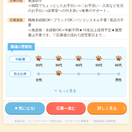
看護助手
仕事内容
≪病院でちょっとしたお手伝い≫〇お手洗い・入浴など生活
のお手伝い○診察室への付き添い○食事のサポート…
職種未経験OK / ブランクOK / パソコンスキル不要 / 英語力不
応募資格
要
≪無資格・未経験OK≫年齢不問★10名以上採用予定★履歴
書は不要です。▽応募後の流れ1)翌営業日まで…
職場の雰囲気
年齢層
20代
30代
40代
50代
60代
男女比率
女性
男性
もっと見る
気になる!
応募へ進む
詳しく見る
派遣会社
マンパワーグループ株式会社 ケアサービス事業部 （医療福祉介護関連）