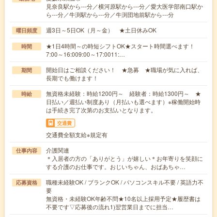
見奈良駅から---分／横河原駅から---分／愛大医学部南口駅か
ら---分／牛渕駅から---分／牛渕団地前駅から---分
週3日～5日OK（月～金） ★土日休みOK
曜日頻度
★1日4時間～の時短シフトOK★スタート時間選べます！
時間
7:00～16:009:00～17:0011:…
開始日はご相談ください！ ★急募 ★職場が気に入れば、
期間
長期でも働けます！
無資格未経験：時給1200円～ 経験者：時給1300円～ ★
時給
日払い／週払い制度あり（月払いも選べます）※稼働開始時
は手続き完了次第のお支払いとなります。
交通費
交通費全額支給※規定有
介護関連
仕事内容
＊入居者の方の「ありがとう」が嬉しい＊お年寄りを笑顔に
する介護のお仕事です。おじいちゃん、おばあちゃ…
職種未経験OK / ブランクOK / パソコンスキル不要 / 英語力不
応募資格
要
無資格・未経験OK年齢不問★10名以上採用予定★履歴書は
不要です▽応募後の流れ1)翌営業日までに担当…