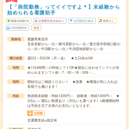
【「病院勤務」ってイイですよ＊】未経験から
始められる看護助手
職種未経験OK
交通費別途支給あり
土日祝日が休み
残業なし
WEB登録OK
派遣
愛媛県東温市
勤務地
見奈良駅から---分／横河原駅から---分／愛大医学部南口駅か
ら---分／牛渕駅から---分／牛渕団地前駅から---分
週3日～5日OK（月～金） ★土日休みOK
曜日頻度
★1日4時間～の時短シフトOK★都合に合わせてシフトが決
時間
められますシフト例：7：00～16：009：…
開始日はご相談ください！ ★急募 ★職場が気に入れば、
期間
長期でも働けます！
無資格未経験：時給1200円～ 経験者：時給1300円～ ★
時給
日払い／週払い制度あり（月払いも選べます）※稼働開始時
は手続き完了次第のお支払いとなります。
交通費
交通費支給※規定有