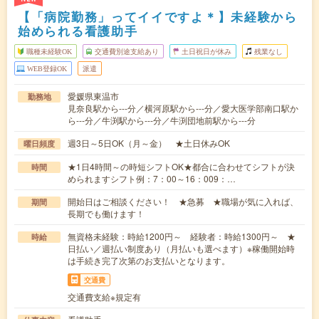
【「病院勤務」ってイイですよ＊】未経験から
始められる看護助手
職種未経験OK
交通費別途支給あり
土日祝日が休み
残業なし
WEB登録OK
派遣
愛媛県東温市
勤務地
見奈良駅から---分／横河原駅から---分／愛大医学部南口駅か
ら---分／牛渕駅から---分／牛渕団地前駅から---分
週3日～5日OK（月～金） ★土日休みOK
曜日頻度
★1日4時間～の時短シフトOK★都合に合わせてシフトが決
時間
められますシフト例：7：00～16：009：…
開始日はご相談ください！ ★急募 ★職場が気に入れば、
期間
長期でも働けます！
無資格未経験：時給1200円～ 経験者：時給1300円～ ★
時給
日払い／週払い制度あり（月払いも選べます）※稼働開始時
は手続き完了次第のお支払いとなります。
交通費
交通費支給※規定有