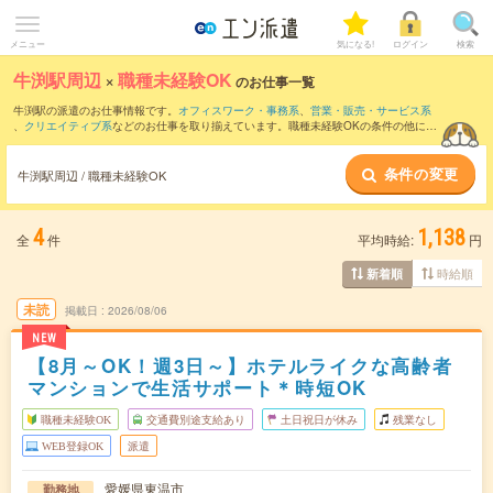
メニュー
気になる!
ログイン
検索
牛渕駅周辺
×
職種未経験OK
のお仕事一覧
牛渕駅の派遣のお仕事情報です。
オフィスワーク・事務系
、
営業・販売・サービス系
、
クリエイティブ系
などのお仕事を取り揃えています。職種未経験OKの条件の他に、
交通費別途支給あり
、
友だちと一緒の応募OK
、
週4日勤務
などのこだわり条件も取り
揃えています。
条件の変更
牛渕駅周辺 / 職種未経験OK
4
1,138
全
件
平均時給:
円
時給順
新着順
未読
掲載日
2026/08/06
NEW
【8月～OK！週3日～】ホテルライクな高齢者
マンションで生活サポート＊時短OK
職種未経験OK
交通費別途支給あり
土日祝日が休み
残業なし
WEB登録OK
派遣
愛媛県東温市
勤務地