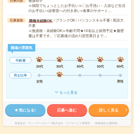
看護助手
仕事内容
≪病院でちょっとしたお手伝い≫〇お手洗い・入浴など生活
のお手伝い○診察室への付き添い○食事のサポート…
/ ブランクOK / パソコンスキル不要 / 英語力
職種未経験OK
応募資格
不要
≪無資格・未経験OK≫年齢不問★10名以上採用予定★履歴
書は不要です。▽応募後の流れ1)翌営業日まで…
職場の雰囲気
年齢層
20代
30代
40代
50代
60代
男女比率
女性
男性
もっと見る
気になる!
応募へ進む
詳しく見る
派遣会社
マンパワーグループ株式会社 ケアサービス事業部 （医療福祉介護関連）