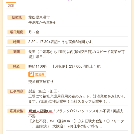
派遣
愛媛県東温市
勤務地
牛渕駅から車6分
月～金
曜日頻度
8:30～17:30※表記のうち実働8時間です。
時間
長期【ご応募から1週間以内(最短2日目)のスピード就業が可
期間
能】即日～
時給1100円 【月収例】237,600円以上可能
時給
交通費
交通費支給有り
製造（組立・加工）
仕事内容
工場にて福祉介護用品用の布のカット、計測業務をお願いし
ます。(派遣)女性活躍中！当社スタッフ活躍中！…
/ ブランクOK / パソコンスキル不要 / 英語力
職種未経験OK
応募資格
不要
【来社不要、WEB登録OK！】〇未経験大歓迎！〇フリータ
ー、主婦(夫) 大歓迎！ ※お仕事の掛け持ち…