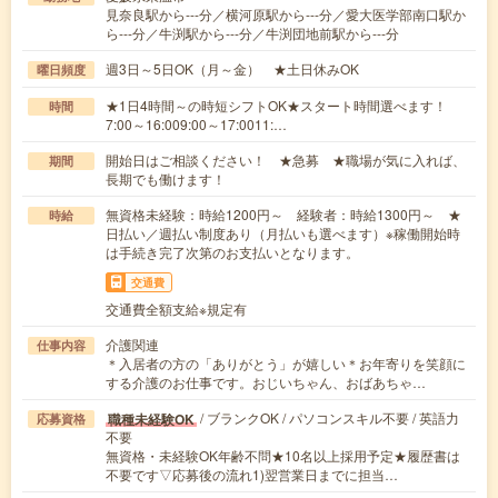
見奈良駅から---分／横河原駅から---分／愛大医学部南口駅か
ら---分／牛渕駅から---分／牛渕団地前駅から---分
週3日～5日OK（月～金） ★土日休みOK
曜日頻度
★1日4時間～の時短シフトOK★スタート時間選べます！
時間
7:00～16:009:00～17:0011:…
開始日はご相談ください！ ★急募 ★職場が気に入れば、
期間
長期でも働けます！
無資格未経験：時給1200円～ 経験者：時給1300円～ ★
時給
日払い／週払い制度あり（月払いも選べます）※稼働開始時
は手続き完了次第のお支払いとなります。
交通費
交通費全額支給※規定有
介護関連
仕事内容
＊入居者の方の「ありがとう」が嬉しい＊お年寄りを笑顔に
する介護のお仕事です。おじいちゃん、おばあちゃ…
/ ブランクOK / パソコンスキル不要 / 英語力
職種未経験OK
応募資格
不要
無資格・未経験OK年齢不問★10名以上採用予定★履歴書は
不要です▽応募後の流れ1)翌営業日までに担当…