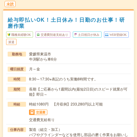
未読
給与即払いOK！土日休み！日勤のお仕事！研
磨作業
職種未経験OK
交通費別途支給あり
土日祝日が休み
WEB登録OK
派遣
愛媛県東温市
勤務地
牛渕駅から車6分
月～金
曜日頻度
8:30～17:30※表記のうち実働8時間です。
時間
長期【ご応募から1週間以内(最短2日目)のスピード就業が可
期間
能】即日～
時給1080円 【月収例】233,280円以上可能
時給
交通費
交通費支給有り
製造（組立・加工）
仕事内容
バフやグラインダーなどを使用し部品の磨く作業をお願いし