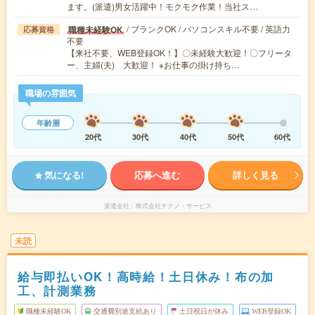
ます。(派遣)男女活躍中！モクモク作業！当社ス…
/ ブランクOK / パソコンスキル不要 / 英語力
職種未経験OK
応募資格
不要
【来社不要、WEB登録OK！】〇未経験大歓迎！〇フリータ
ー、主婦(夫) 大歓迎！ ※お仕事の掛け持ち…
職場の雰囲気
年齢層
20代
30代
40代
50代
60代
気になる!
応募へ進む
詳しく見る
派遣会社
株式会社テクノ・サービス
未読
給与即払いOK！高時給！土日休み！布の加
工、計測業務
職種未経験OK
交通費別途支給あり
土日祝日が休み
WEB登録OK