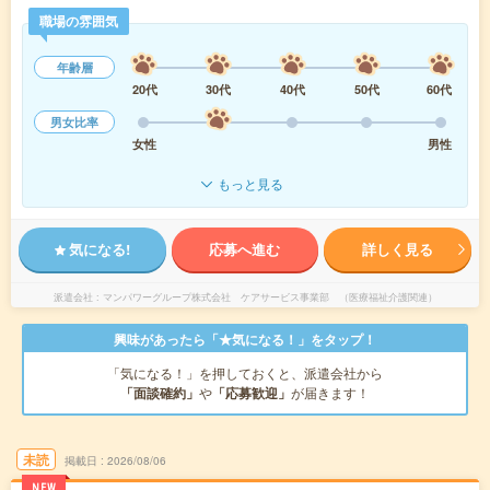
職場の雰囲気
年齢層
20代
30代
40代
50代
60代
男女比率
女性
男性
もっと見る
気になる!
応募へ進む
詳しく見る
派遣会社
マンパワーグループ株式会社 ケアサービス事業部 （医療福祉介護関連）
興味があったら「★気になる！」をタップ！
「気になる！」を押しておくと、派遣会社から
「面談確約」
や
「応募歓迎」
が届きます！
未読
掲載日
2026/08/06
NEW