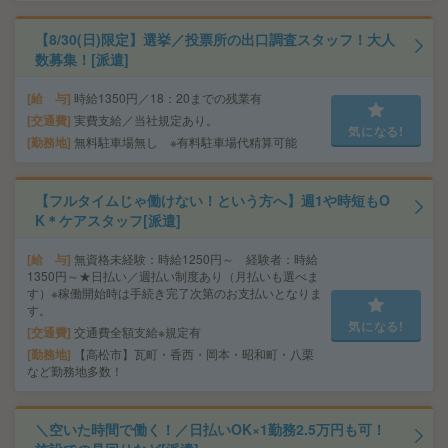
【8/30(日)限定】選挙／投票所の出口調査スタッフ！大人
数募集！[派遣]
給 与
時給1350円／18：20までの残業有
交通費
実費支給／当社規定あり。
気になる!
勤務地
無料駐車場無し ※有料駐車場代精算可能
【フルタイムじゃ働けない！という方へ】週1や時短もO
K＊ケアスタッフ[派遣]
給 与
無資格未経験：時給1250円～ 経験者：時給
1350円～★日払い／週払い制度あり（月払いも選べま
す）※稼働開始時は手続き完了次第のお支払いとなりま
す。
気になる!
交通費
交通費全額支給※規定有
勤務地
【高松市】瓦町・香西・岡本・昭和町・八栗
など勤務地多数！
＼空いた時間で働く！／日払いOK×1勤務2.5万円も可！