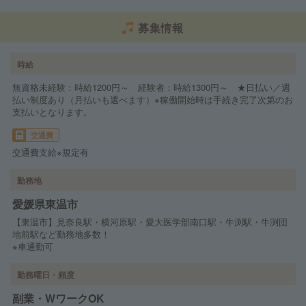
募集情報
時給
無資格未経験：時給1200円～ 経験者：時給1300円～ ★日払い／週
払い制度あり（月払いも選べます）※稼働開始時は手続き完了次第のお
支払いとなります。
交通費
交通費支給※規定有
勤務地
愛媛県東温市
【東温市】見奈良駅・横河原駅・愛大医学部南口駅・牛渕駅・牛渕団
地前駅など勤務地多数！
※車通勤可
勤務曜日・頻度
副業・WワークOK