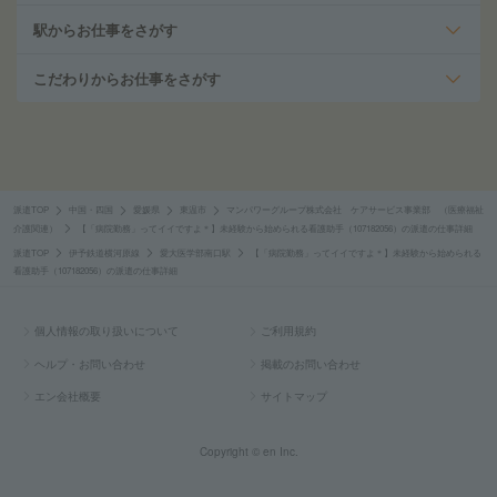
駅からお仕事をさがす
こだわりからお仕事をさがす
派遣TOP
中国・四国
愛媛県
東温市
マンパワーグループ株式会社 ケアサービス事業部 （医療福祉
介護関連）
【「病院勤務」ってイイですよ＊】未経験から始められる看護助手（107182056）の派遣の仕事詳細
派遣TOP
伊予鉄道横河原線
愛大医学部南口駅
【「病院勤務」ってイイですよ＊】未経験から始められる
看護助手（107182056）の派遣の仕事詳細
個人情報の取り扱いについて
ご利用規約
ヘルプ・お問い合わせ
掲載のお問い合わせ
エン会社概要
サイトマップ
Copyright © en Inc.