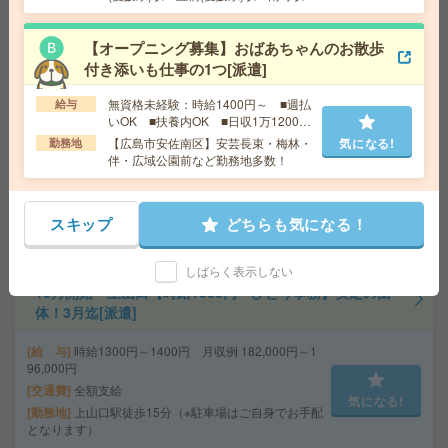
なります。
ど勤務地多数！
給 与
時給1080円 【月収例】233,280円以上可能
【オープニング募集】おばあちゃんのお散歩
交通費
交通費支給有り
気になる!
付き添いも仕事の1つ[派遣]
勤務地
牛渕駅～車6分 ※車通勤・バイク通勤OK
無資格未経験：時給1400円～ ■週払
給与
いOK ■扶養内OK ■日収1万1200円
【食堂あり】あんしん長期！大学での事務！17時台定
以上
【広島市安佐南区】安芸長束・梅林・
気になる!
勤務地
時！[派遣]
伴・広域公園前など勤務地多数！
給 与
時給1250円 月収例 206,250円+残業代
交通費
全額支給
スキップ
どちらも気になる！
気になる!
勤務地
中庄駅徒歩12分（駐車場：5,300円/月）
しばらく表示しない
10月開始＊上山口【時給1300円～ひとり事務】安定の団
体！3月迄[派遣]
給 与
時給1300円～1400円 月収例 182,000円～1
96,000円
交通費
全額支給
気になる!
勤務地
上山口駅徒歩15分（※駐車場はご自身でお手配
となります）