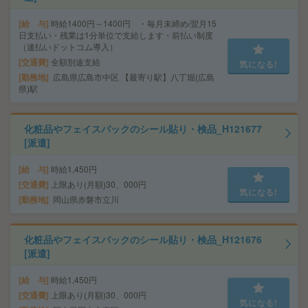
給 与
時給1400円～1400円 ・毎月末締め/翌月15
日支払い・残業は1分単位で支給します・前払い制度
（速払いドットコム導入）
交通費
全額別途支給
気になる!
勤務地
広島県広島市中区 【最寄り駅】八丁堀(広島
県)駅
化粧品やフェイスパックのシール貼り・検品_H121677
[派遣]
給 与
時給1,450円
交通費
上限あり(月額)30、000円
気になる!
勤務地
岡山県赤磐市立川
化粧品やフェイスパックのシール貼り・検品_H121676
[派遣]
給 与
時給1,450円
交通費
上限あり(月額)30、000円
気になる!