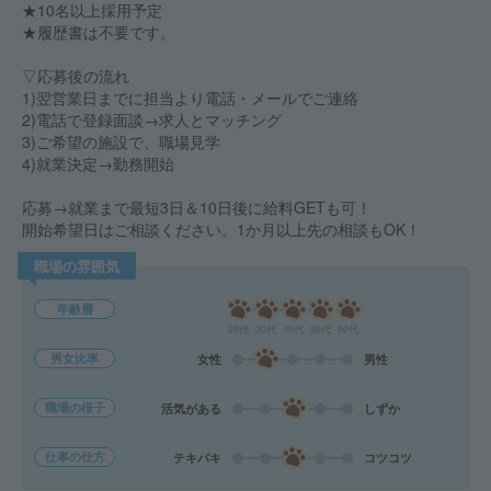
★10名以上採用予定
★履歴書は不要です。
▽応募後の流れ
1)翌営業日までに担当より電話・メールでご連絡
2)電話で登録面談→求人とマッチング
3)ご希望の施設で、職場見学
4)就業決定→勤務開始
応募→就業まで最短3日＆10日後に給料GETも可！
開始希望日はご相談ください。1か月以上先の相談もOK！
職場の雰囲気
年齢層
20代
30代
40代
50代
60代
男女比率
女性
男性
職場の様子
活気がある
しずか
仕事の仕方
テキパキ
コツコツ