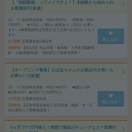
【「病院勤務」ってイイですよ＊】未経験から始められ
る看護助手[派遣]
給 与
無資格未経験：時給1200円～ 経験者：時給
1300円～ ★日払い／週払い制度あり（月払いも選べ
ます）※稼働開始時は手続き完了次第のお支払いとなり
ます。
気になる!
交通費
交通費支給※規定有
勤務地
【松山市】松山市駅・梅本駅・大手町(愛媛県)
駅・土橋(愛媛県)駅・南町駅など勤務地多数！
【オープニング募集】おばあちゃんのお散歩付き添いも
仕事の1つ[派遣]
給 与
無資格未経験：時給1400円～ ■週払いOK
■扶養内OK ■日収1万1200円以上
交通費
交通費全額支給
気になる!
勤務地
【広島市安佐南区】安芸長束・梅林・伴・広
域公園前など勤務地多数！
3ヵ月で71万円稼ぐ！病院で備品のチェックなど＊医療行