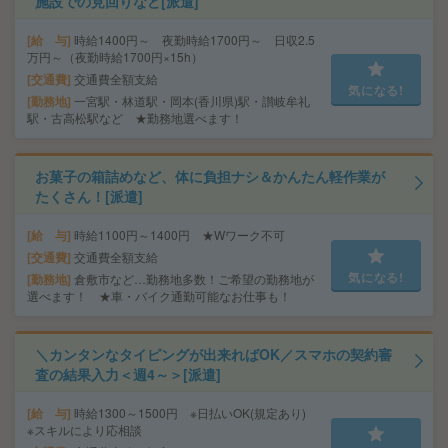
施設での見回りなど[派遣]
給 与
時給1400円～ 夜勤時給1700円～ 日収2.5
万円～（夜勤時給1700円×15h）
交通費
交通費全額支給
気になる!
勤務地
一宮駅・林道駅・岡本(香川県)駅・讃岐牟礼
駅・古高松駅など ★勤務地選べます！
お菓子の箱詰めなど、体に負担ナシ＆かんたん軽作業が
たくさん！[派遣]
給 与
時給1100円～1400円 ★Wワーク不可
交通費
交通費全額支給
気になる!
勤務地
倉敷市など…勤務地多数！ご希望の勤務地が
選べます！ ★車・バイク通勤可能なお仕事も！
＼カンタンなタイピングが出来ればOK／スマホの契約審
査の結果入力＜週4～＞[派遣]
給 与
時給1300～1500円 ※日払いOK(規定あり)
※スキルにより応相談