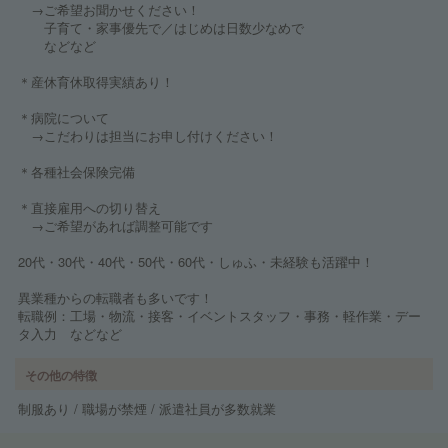
→ご希望お聞かせください！
子育て・家事優先で／はじめは日数少なめで
などなど
＊産休育休取得実績あり！
＊病院について
→こだわりは担当にお申し付けください！
＊各種社会保険完備
＊直接雇用への切り替え
→ご希望があれば調整可能です
20代・30代・40代・50代・60代・しゅふ・未経験も活躍中！
異業種からの転職者も多いです！
転職例：工場・物流・接客・イベントスタッフ・事務・軽作業・デー
タ入力 などなど
その他の特徴
制服あり / 職場が禁煙 / 派遣社員が多数就業