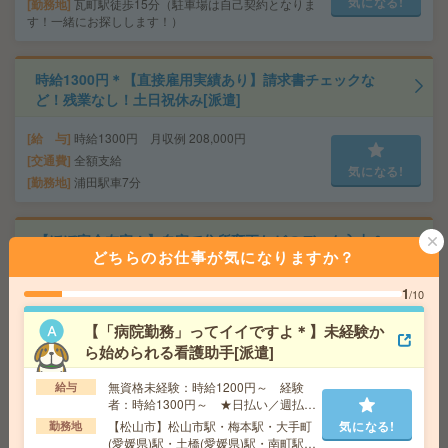
気になる!
勤務地
瓦町駅徒歩15分（駐車場は自己契約となりま
す！一緒にお探しします！）
時給1300円＊【直接雇用実績あり】請求書チェックな
ど！残業なし！土日祝休み[派遣]
給 与
時給1300円 月収例 208,000円
交通費
全額支給
気になる!
勤務地
浦田駅車7分
【ほぼ完全在宅！】自宅で住所変更などのデータ入力＆
どちらのお仕事が気になりますか？
受付！時給1490円～[派遣]
1
/10
給 与
時給1490円～1690円
交通費
交通費別途支給（規定）
【「病院勤務」ってイイですよ＊】未経験か
気になる!
勤務地
広島県広島市 市役所前から徒歩1分／鷹野橋
ら始められる看護助手[派遣]
駅から徒歩4分
無資格未経験：時給1200円～ 経験
給与
者：時給1300円～ ★日払い／週払い
給与即払いOK！土日休み！日勤のお仕事！研磨作業[派
制度あり（月払いも選べます）※稼働
【松山市】松山市駅・梅本駅・大手町
気になる!
勤務地
遣]
開始時は手続き完了次第のお支払いと
(愛媛県)駅・土橋(愛媛県)駅・南町駅な