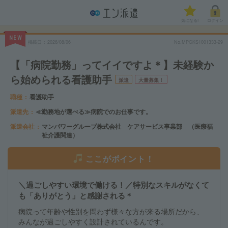
気になる!
ログイン
NEW
掲載日
2026/08/06
No.MPGKS1001333-29
【「病院勤務」ってイイですよ＊】未経験か
ら始められる看護助手
派遣
大量募集！
職種
看護助手
派遣先
≪勤務地が選べる≫病院でのお仕事です。
派遣会社
マンパワーグループ株式会社 ケアサービス事業部 （医療福
祉介護関連）
ここがポイント！
＼過ごしやすい環境で働ける！／特別なスキルがなくて
も「ありがとう」と感謝される＊
病院って年齢や性別を問わず様々な方が来る場所だから、
みんなが過ごしやすく設計されているんです。