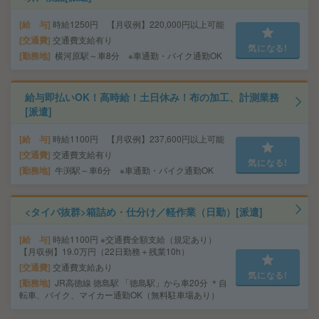
給 与
時給1250円 【月収例】220,000円以上可能
交通費
交通費支給有り
気になる!
勤務地
横河原駅～車8分 ※車通勤・バイク通勤OK
給与即払いOK！高時給！土日休み！布の加工、計測業務
[派遣]
給 与
時給1100円 【月収例】237,600円以上可能
交通費
交通費支給有り
気になる!
勤務地
牛渕駅～車6分 ※車通勤・バイク通勤OK
<タイパ抜群>箱詰め・仕分け／軽作業（日勤）[派遣]
給 与
時給1100円 ※交通費全額支給（規定あり）
【月収例】19.0万円（22日勤務＋残業10h）
交通費
交通費支給あり
気になる!
勤務地
JR高徳線 徳島駅 「徳島駅」から車20分 ＊自
転車、バイク、マイカー通勤OK（無料駐車場あり）