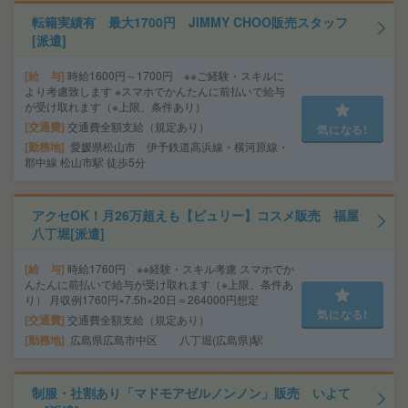
転籍実績有 最大1700円 JIMMY CHOO販売スタッフ
[派遣]
給 与
時給1600円～1700円 ※※ご経験・スキルに
より考慮致します ※スマホでかんたんに前払いで給与
が受け取れます（※上限、条件あり）
交通費
交通費全額支給（規定あり）
気になる!
勤務地
愛媛県松山市 伊予鉄道高浜線・横河原線・
郡中線 松山市駅 徒歩5分
アクセOK！月26万超えも【ビュリー】コスメ販売 福屋
八丁堀[派遣]
給 与
時給1760円 ※※経験・スキル考慮 スマホでか
んたんに前払いで給与が受け取れます（※上限、条件あ
り） 月収例1760円×7.5h×20日＝264000円想定
気になる!
交通費
交通費全額支給（規定あり）
勤務地
広島県広島市中区 八丁堀(広島県)駅
制服・社割あり「マドモアゼルノンノン」販売 いよて