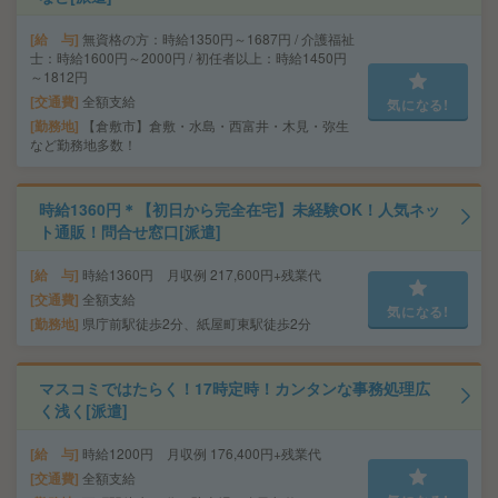
給 与
無資格の方：時給1350円～1687円 / 介護福祉
士：時給1600円～2000円 / 初任者以上：時給1450円
～1812円
交通費
全額支給
気になる!
勤務地
【倉敷市】倉敷・水島・西富井・木見・弥生
など勤務地多数！
時給1360円＊【初日から完全在宅】未経験OK！人気ネッ
ト通販！問合せ窓口[派遣]
給 与
時給1360円 月収例 217,600円+残業代
交通費
全額支給
気になる!
勤務地
県庁前駅徒歩2分、紙屋町東駅徒歩2分
マスコミではたらく！17時定時！カンタンな事務処理広
く浅く[派遣]
給 与
時給1200円 月収例 176,400円+残業代
交通費
全額支給