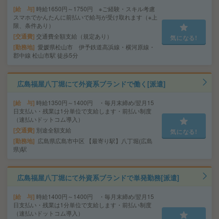
給 与
時給1650円～1750円 ※ご経験・スキル考慮
スマホでかんたんに前払いで給与が受け取れます（※上
限、条件あり）
交通費
交通費全額支給（規定あり）
気になる!
勤務地
愛媛県松山市 伊予鉄道高浜線・横河原線・
郡中線 松山市駅 徒歩5分
広島福屋八丁堀にて外資系ブランドで働く[派遣]
給 与
時給1350円～1400円 ・毎月末締め/翌月15
日支払い・残業は1分単位で支給します・前払い制度
（速払いドットコム導入）
交通費
別途全額支給
気になる!
勤務地
広島県広島市中区 【最寄り駅】八丁堀(広島
県)駅
広島福屋八丁堀にて外資系ブランドで単発勤務[派遣]
給 与
時給1400円～1400円 ・毎月末締め/翌月15
日支払い・残業は1分単位で支給します・前払い制度
（速払いドットコム導入）