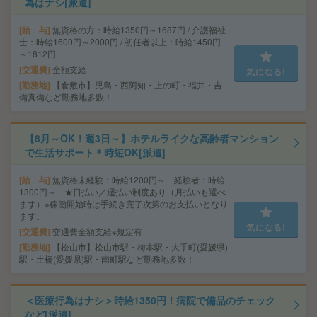
為はナシ[派遣]
給 与
無資格の方：時給1350円～1687円 / 介護福祉
士：時給1600円～2000円 / 初任者以上：時給1450円
～1812円
交通費
全額支給
気になる!
勤務地
【倉敷市】児島・西阿知・上の町・福井・吉
備真備など勤務地多数！
【8月～OK！週3日～】ホテルライクな高齢者マンション
で生活サポート＊時短OK[派遣]
給 与
無資格未経験：時給1200円～ 経験者：時給
1300円～ ★日払い／週払い制度あり（月払いも選べ
ます）※稼働開始時は手続き完了次第のお支払いとなり
ます。
気になる!
交通費
交通費全額支給※規定有
勤務地
【松山市】松山市駅・梅本駅・大手町(愛媛県)
駅・土橋(愛媛県)駅・南町駅など勤務地多数！
＜医療行為はナシ＞時給1350円！病院で備品のチェック
など[派遣]