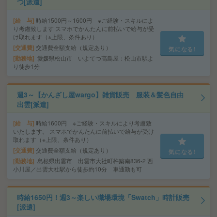
つ[派遣]
給 与
時給1500円～1600円 ※ご経験・スキルによ
り考慮致します スマホでかんたんに前払いで給与が受
け取れます（※上限、条件あり）
交通費
交通費全額支給（規定あり）
気になる!
勤務地
愛媛県松山市 いよてつ高島屋：松山市駅よ
り徒歩1分
週3～【かんざし屋wargo】雑貨販売 服装＆髪色自由
出雲[派遣]
給 与
時給1600円 ※ご経験・スキルにより考慮致
いたします。 スマホでかんたんに前払いで給与が受け
取れます（※上限、条件あり）
交通費
交通費全額支給（規定あり）
気になる!
勤務地
島根県出雲市 出雲市大社町杵築南836-2 西
小川屋／出雲大社駅から徒歩約10分 車通勤も可
時給1650円！週3～楽しい職場環境「Swatch」時計販売
[派遣]