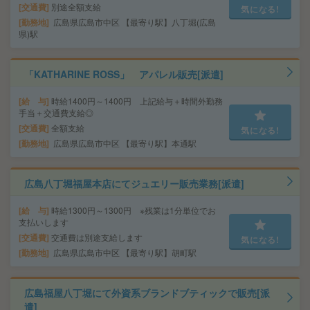
交通費
別途全額支給
気になる!
勤務地
広島県広島市中区 【最寄り駅】八丁堀(広島
県)駅
「KATHARINE ROSS」 アパレル販売[派遣]
給 与
時給1400円～1400円 上記給与＋時間外勤務
手当＋交通費支給◎
交通費
全額支給
気になる!
勤務地
広島県広島市中区 【最寄り駅】本通駅
広島八丁堀福屋本店にてジュエリー販売業務[派遣]
給 与
時給1300円～1300円 ※残業は1分単位でお
支払いします
交通費
交通費は別途支給します
気になる!
勤務地
広島県広島市中区 【最寄り駅】胡町駅
広島福屋八丁堀にて外資系ブランドブティックで販売[派
遣]