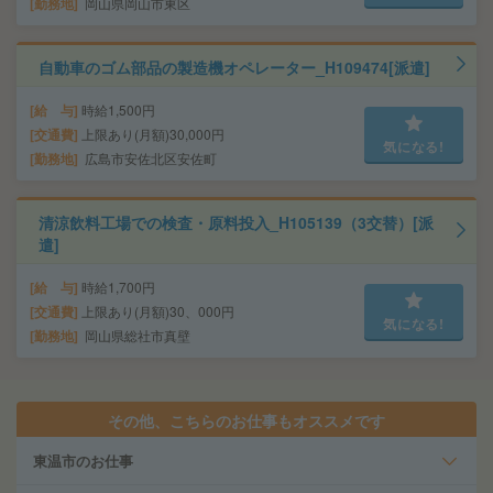
勤務地
岡山県岡山市東区
自動車のゴム部品の製造機オペレーター_H109474[派遣]
給 与
時給1,500円
交通費
上限あり(月額)30,000円
気になる!
勤務地
広島市安佐北区安佐町
清涼飲料工場での検査・原料投入_H105139（3交替）[派
遣]
給 与
時給1,700円
交通費
上限あり(月額)30、000円
気になる!
勤務地
岡山県総社市真壁
その他、こちらのお仕事もオススメです
東温市のお仕事