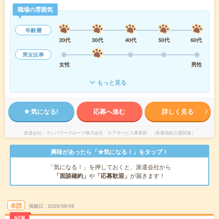
職場の雰囲気
年齢層
20代
30代
40代
50代
60代
男女比率
女性
男性
もっと見る
気になる!
応募へ進む
詳しく見る
派遣会社
マンパワーグループ株式会社 ケアサービス事業部 （医療福祉介護関連）
興味があったら「★気になる！」をタップ！
「気になる！」を押しておくと、派遣会社から
「面談確約」
や
「応募歓迎」
が届きます！
未読
掲載日
2026/08/06
NEW