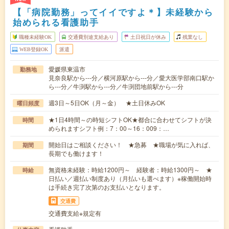
【「病院勤務」ってイイですよ＊】未経験から
始められる看護助手
職種未経験OK
交通費別途支給あり
土日祝日が休み
残業なし
WEB登録OK
派遣
愛媛県東温市
勤務地
見奈良駅から---分／横河原駅から---分／愛大医学部南口駅か
ら---分／牛渕駅から---分／牛渕団地前駅から---分
週3日～5日OK（月～金） ★土日休みOK
曜日頻度
★1日4時間～の時短シフトOK★都合に合わせてシフトが決
時間
められますシフト例：7：00～16：009：…
開始日はご相談ください！ ★急募 ★職場が気に入れば、
期間
長期でも働けます！
無資格未経験：時給1200円～ 経験者：時給1300円～ ★
時給
日払い／週払い制度あり（月払いも選べます）※稼働開始時
は手続き完了次第のお支払いとなります。
交通費
交通費支給※規定有