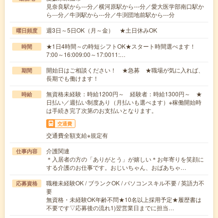
見奈良駅から---分／横河原駅から---分／愛大医学部南口駅か
ら---分／牛渕駅から---分／牛渕団地前駅から---分
週3日～5日OK（月～金） ★土日休みOK
曜日頻度
★1日4時間～の時短シフトOK★スタート時間選べます！
時間
7:00～16:009:00～17:0011:…
開始日はご相談ください！ ★急募 ★職場が気に入れば、
期間
長期でも働けます！
無資格未経験：時給1200円～ 経験者：時給1300円～ ★
時給
日払い／週払い制度あり（月払いも選べます）※稼働開始時
は手続き完了次第のお支払いとなります。
交通費
交通費全額支給※規定有
介護関連
仕事内容
＊入居者の方の「ありがとう」が嬉しい＊お年寄りを笑顔に
する介護のお仕事です。おじいちゃん、おばあちゃ…
職種未経験OK / ブランクOK / パソコンスキル不要 / 英語力不
応募資格
要
無資格・未経験OK年齢不問★10名以上採用予定★履歴書は
不要です▽応募後の流れ1)翌営業日までに担当…