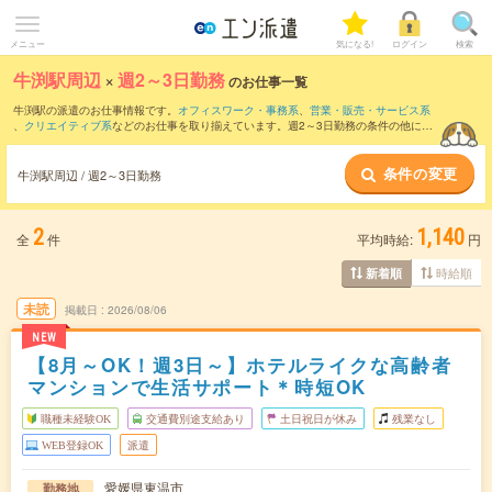
メニュー
気になる!
ログイン
検索
牛渕駅周辺
×
週2～3日勤務
のお仕事一覧
牛渕駅の派遣のお仕事情報です。
オフィスワーク・事務系
、
営業・販売・サービス系
、
クリエイティブ系
などのお仕事を取り揃えています。週2～3日勤務の条件の他に、
交通費別途支給あり
、
職種未経験OK
、
友だちと一緒の応募OK
などのこだわり条件も
取り揃えています。
条件の変更
牛渕駅周辺 / 週2～3日勤務
2
1,140
全
件
平均時給:
円
時給順
新着順
未読
掲載日
2026/08/06
NEW
【8月～OK！週3日～】ホテルライクな高齢者
マンションで生活サポート＊時短OK
職種未経験OK
交通費別途支給あり
土日祝日が休み
残業なし
WEB登録OK
派遣
愛媛県東温市
勤務地