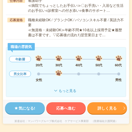
看護助手
仕事内容
≪病院でちょっとしたお手伝い≫〇お手洗い・入浴など生活
のお手伝い○診察室への付き添い○食事のサポート…
職種未経験OK / ブランクOK / パソコンスキル不要 / 英語力不
応募資格
要
≪無資格・未経験OK≫年齢不問★10名以上採用予定★履歴
書は不要です。▽応募後の流れ1)翌営業日まで…
職場の雰囲気
年齢層
20代
30代
40代
50代
60代
男女比率
女性
男性
もっと見る
気になる!
応募へ進む
詳しく見る
派遣会社
マンパワーグループ株式会社 ケアサービス事業部 （医療福祉介護関連）