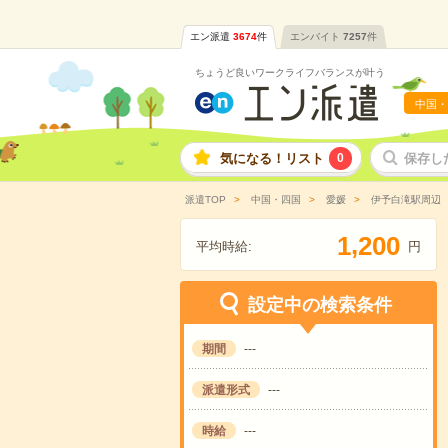
エン派遣
3674
件
エンバイト
7257
件
ちょうど良いワークライフバランスが叶う
中国・
気になる！リスト
0
保存し
派遣TOP
中国・四国
愛媛
伊予白滝駅周辺
,
1
2
0
0
平均時給:
円
設定中の検索条件
期間
---
派遣形式
---
時給
---