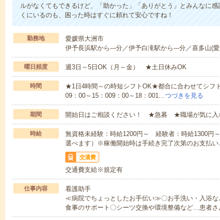
ルがなくてもできるけど、「助かった」「ありがとう」とみんなに感
くにいるのも、困った時はすぐに頼れて安心ですね！
勤務地
愛媛県大洲市
伊予長浜駅から---分／伊予白滝駅から---分／喜多山(愛媛
曜日頻度
週3日～5日OK（月～金） ★土日休みOK
時間
★1日4時間～の時短シフトOK★都合に合わせてシフト
09：00～15：009：00～18：001…
つづきを見る
期間
開始日はご相談ください！ ★急募 ★職場が気に入
時給
無資格未経験：時給1200円～ 経験者：時給1300
選べます）※稼働開始時は手続き完了次第のお支払い
交通費
交通費支給※規定有
仕事内容
看護助手
≪病院でちょっとしたお手伝い≫〇お手洗い・入浴な
食事のサポート〇シーツ交換や環境整備など…患者さ