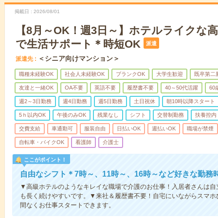
掲載日
2026/08/01
【8月～OK！週3日～】ホテルライクな
で生活サポート＊時短OK
派遣
＜シニア向けマンション＞
派遣先
職種未経験OK
社会人未経験OK
ブランクOK
大学生歓迎
既卒第二
友達と一緒OK
OA不要
英語不要
履歴書不要
40～50代活躍
6
週2～3日勤務
週4日勤務
週5日勤務
土日祝休
朝10時以降スタート
5ｈ以内OK
午後のみOK
残業なし
シフト
交替制勤務
扶養控内
交費支給
車通勤可
服装自由
日払いOK
週払いOK
職場が禁煙
自転車・バイクOK
看護師
介護士
ここがポイント！
自由なシフト＊7時～、11時～、16時～など好きな勤務
▼高級ホテルのようなキレイな職場で介護のお仕事！入居者さんは自
も長く続けやすいです。▼来社＆履歴書不要！自宅にいながらスマホ
間なくお仕事スタートできます。