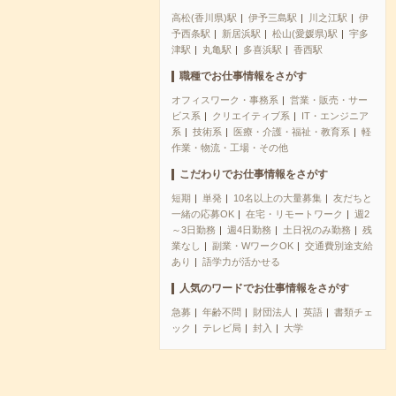
高松(香川県)駅
伊予三島駅
川之江駅
伊
予西条駅
新居浜駅
松山(愛媛県)駅
宇多
津駅
丸亀駅
多喜浜駅
香西駅
職種でお仕事情報をさがす
オフィスワーク・事務系
営業・販売・サー
ビス系
クリエイティブ系
IT・エンジニア
系
技術系
医療・介護・福祉・教育系
軽
作業・物流・工場・その他
こだわりでお仕事情報をさがす
短期
単発
10名以上の大量募集
友だちと
一緒の応募OK
在宅・リモートワーク
週2
～3日勤務
週4日勤務
土日祝のみ勤務
残
業なし
副業・WワークOK
交通費別途支給
あり
語学力が活かせる
人気のワードでお仕事情報をさがす
急募
年齢不問
財団法人
英語
書類チェ
ック
テレビ局
封入
大学