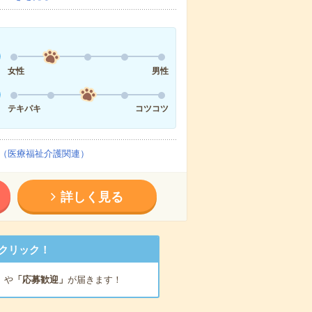
女性
男性
テキパキ
コツコツ
（医療福祉介護関連）
詳しく見る
クリック！
」
や
「応募歓迎」
が届きます！