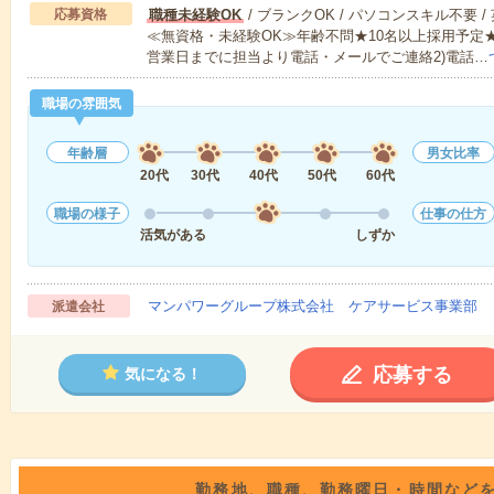
応募資格
職種未経験OK
/ ブランクOK / パソコンスキル不要 /
≪無資格・未経験OK≫年齢不問★10名以上採用予定
営業日までに担当より電話・メールでご連絡2)電話…
職場の雰囲気
年齢層
男女比率
20代
30代
40代
50代
60代
職場の様子
仕事の仕方
活気がある
しずか
マンパワーグループ株式会社 ケアサービス事業部 
派遣会社
応募する
気になる！
勤務地、職種、勤務曜日・時間など