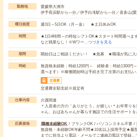
勤務地
愛媛県大洲市
伊予長浜駅から---分／伊予白滝駅から---分／喜多山(愛媛
曜日頻度
週3日～5日OK（月～金） ★土日休みOK
時間
★1日4時間～の時短シフトOK★スタート時間選べます！7:00～1
など残業なし！※Wワー…
つづきを見る
期間
開始日はご相談ください！ ★急募 ★職場が気に入
時給
無資格未経験：時給1200円～ 経験者：時給1300
選べます）※稼働開始時は手続き完了次第のお支払い
交通費
交通費全額支給※規定有
仕事内容
介護関連
＊入居者の方の「ありがとう」が嬉しい＊お年寄りを
ゃん、おばあちゃんが暮らす施設での生活サポートを
応募資格
職種未経験OK
/ ブランクOK / パソコンスキル不要 /
無資格・未経験OK年齢不問★10名以上採用予定★履
までに担当より電話・メールでご連絡2)電話で登録…