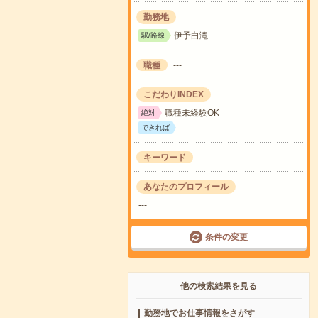
勤務地
伊予白滝
駅/路線
職種
---
こだわりINDEX
職種未経験OK
絶対
---
できれば
キーワード
---
あなたのプロフィール
---
条件の変更
他の検索結果を見る
勤務地でお仕事情報をさがす