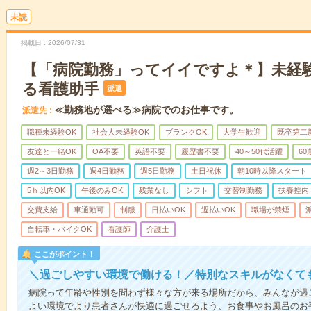
未読
掲載日
2026/07/31
【「病院勤務」ってイイですよ＊】未経
る看護助手
派遣
≪勤務地が選べる≫病院でのお仕事です。
派遣先
職種未経験OK
社会人未経験OK
ブランクOK
大学生歓迎
既卒第二
友達と一緒OK
OA不要
英語不要
履歴書不要
40～50代活躍
6
週2～3日勤務
週4日勤務
週5日勤務
土日祝休
朝10時以降スタート
5ｈ以内OK
午後のみOK
残業なし
シフト
交替制勤務
扶養控内
交費支給
車通勤可
制服
日払いOK
週払いOK
職場が禁煙
自転車・バイクOK
看護師
介護士
ここがポイント！
＼過ごしやすい環境で働ける！／特別なスキルがなくて
病院って年齢や性別を問わず様々な方が来る場所だから、みんなが過
よい環境でより患者さんが快適に過ごせるよう、お食事やお風呂のお