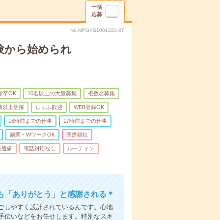
一括
応募
No.MPGKS1001333-27
験から始められ
新卒OK
10名以上の大量募集
複数名募集
0歳以上活躍
しゅふ歓迎
WEB登録OK
16時前までの仕事
17時前までの仕事
副業・WワークOK
医療福祉
派遣多
電話対応なし
ルーティン
も「ありがとう」と感謝される＊
ごしやすく設計されているんです。心地
手伝いなどをお任せします。特別なスキ