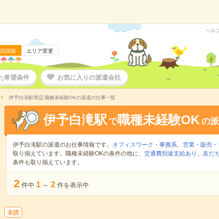
ヘル
四国版
エリア変更
た希望条件
お気に入りの派遣会社
伊予白滝駅周辺 職種未経験OKの派遣の仕事一覧
伊予白滝駅
職種未経験OK
で
の派
伊予白滝駅の派遣のお仕事情報です。
オフィスワーク・事務系
、
営業・販売・
取り揃えています。職種未経験OKの条件の他に、
交通費別途支給あり
、
友だ
条件も取り揃えています。
2
1
2
件中
～
件を表示中
未読