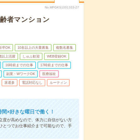
No.MPGKS1001333-27
高齢者マンション
新卒OK
10名以上の大量募集
複数名募集
0歳以上活躍
しゅふ歓迎
WEB登録OK
16時前までの仕事
17時前までの仕事
副業・WワークOK
医療福祉
派遣多
電話対応なし
ルーティン
時間×好きな曜日で働く！
立度が高めなので、体力に自信がない方
ひとつでお仕事紹介まで可能なので、手