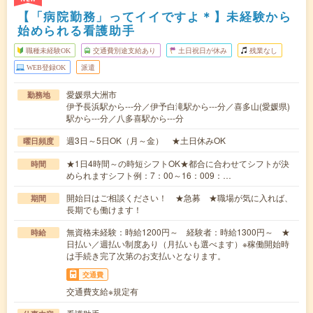
【「病院勤務」ってイイですよ＊】未経験から
始められる看護助手
職種未経験OK
交通費別途支給あり
土日祝日が休み
残業なし
WEB登録OK
派遣
愛媛県大洲市
勤務地
伊予長浜駅から---分／伊予白滝駅から---分／喜多山(愛媛県)
駅から---分／八多喜駅から---分
週3日～5日OK（月～金） ★土日休みOK
曜日頻度
★1日4時間～の時短シフトOK★都合に合わせてシフトが決
時間
められますシフト例：7：00～16：009：…
開始日はご相談ください！ ★急募 ★職場が気に入れば、
期間
長期でも働けます！
無資格未経験：時給1200円～ 経験者：時給1300円～ ★
時給
日払い／週払い制度あり（月払いも選べます）※稼働開始時
は手続き完了次第のお支払いとなります。
交通費
交通費支給※規定有