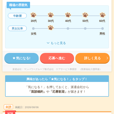
職場の雰囲気
年齢層
20代
30代
40代
50代
60代
男女比率
女性
男性
もっと見る
気になる!
応募へ進む
詳しく見る
派遣会社
マンパワーグループ株式会社 ケアサービス事業部 （医療福祉介護関連）
興味があったら「★気になる！」をタップ！
「気になる！」を押しておくと、派遣会社から
「面談確約」
や
「応募歓迎」
が届きます！
未読
掲載日
2026/08/06
NEW