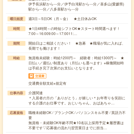
伊予長浜駅から---分／伊予白滝駅から---分／喜多山(愛媛県)
駅から---分／八多喜駅から---分
週3日～5日OK（月～金） ★土日休みOK
曜日頻度
★1日4時間～の時短シフトOK★スタート時間選べます！
時間
7:00～16:009:00～17:0011:…
開始日はご相談ください！ ★急募 ★職場が気に入れば、
期間
長期でも働けます！
無資格未経験：時給1200円～ 経験者：時給1300円～ ★
時給
日払い／週払い制度あり（月払いも選べます）※稼働開始時
は手続き完了次第のお支払いとなります。
交通費
交通費全額支給※規定有
介護関連
仕事内容
＊入居者の方の「ありがとう」が嬉しい＊お年寄りを笑顔に
する介護のお仕事です。おじいちゃん、おばあちゃ…
職種未経験OK / ブランクOK / パソコンスキル不要 / 英語力不
応募資格
要
無資格・未経験OK年齢不問★10名以上採用予定★履歴書は
不要です▽応募後の流れ1)翌営業日までに担当…