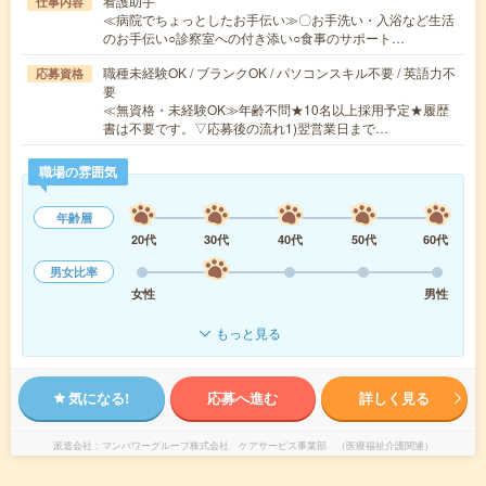
看護助手
仕事内容
≪病院でちょっとしたお手伝い≫〇お手洗い・入浴など生活
のお手伝い○診察室への付き添い○食事のサポート…
職種未経験OK / ブランクOK / パソコンスキル不要 / 英語力不
応募資格
要
≪無資格・未経験OK≫年齢不問★10名以上採用予定★履歴
書は不要です。▽応募後の流れ1)翌営業日まで…
職場の雰囲気
年齢層
20代
30代
40代
50代
60代
男女比率
女性
男性
もっと見る
気になる!
応募へ進む
詳しく見る
派遣会社
マンパワーグループ株式会社 ケアサービス事業部 （医療福祉介護関連）