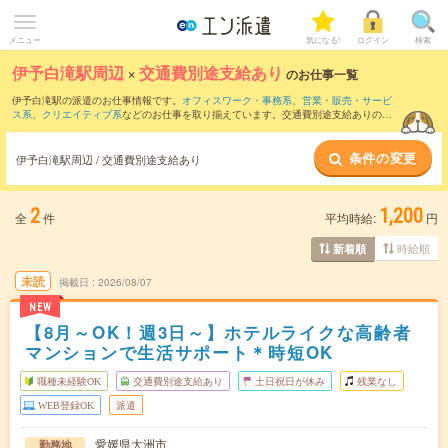
メニュー
気になる!
ログイン
検索
伊予白滝駅周辺
×
交通費別途支給あり
のお仕事一覧
伊予白滝駅の派遣のお仕事情報です。
オフィスワーク・事務系
、
営業・販売・サービ
ス系
、
クリエイティブ系
などのお仕事を取り揃えています。交通費別途支給ありの条
件の他に、
職種未経験OK
、
友だちと一緒の応募OK
、
週4日勤務
などのこだわり条件も
取り揃えています。
条件の変更
伊予白滝駅周辺 / 交通費別途支給あり
2
1,200
全
件
平均時給:
円
時給順
新着順
未読
掲載日
2026/08/07
NEW
【8月～OK！週3日～】ホテルライクな高齢者
マンションで生活サポート＊時短OK
職種未経験OK
交通費別途支給あり
土日祝日が休み
残業なし
WEB登録OK
派遣
愛媛県大洲市
勤務地