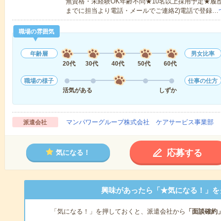
無資格・未経験OK年齢不問★10名以上採用予定★履
までに担当より電話・メールでご連絡2)電話で登録…
職場の雰囲気
年齢層
男女比率
20代
30代
40代
50代
60代
職場の様子
仕事の仕方
活気がある
しずか
マンパワーグループ株式会社 ケアサービス事業部 
派遣会社
応募する
気になる！
興味があったら「★気になる！」を
「気になる！」を押しておくと、派遣会社から
「面談確約