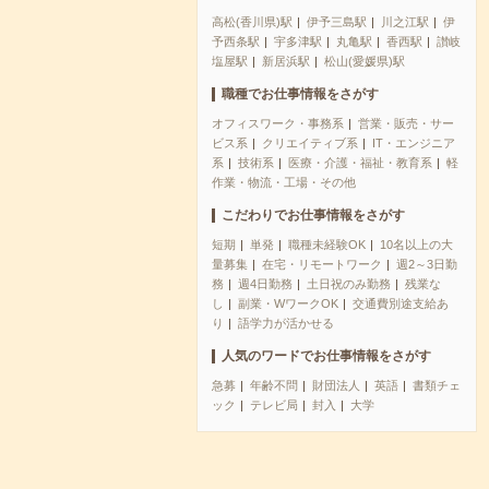
高松(香川県)駅
伊予三島駅
川之江駅
伊
予西条駅
宇多津駅
丸亀駅
香西駅
讃岐
塩屋駅
新居浜駅
松山(愛媛県)駅
職種でお仕事情報をさがす
オフィスワーク・事務系
営業・販売・サー
ビス系
クリエイティブ系
IT・エンジニア
系
技術系
医療・介護・福祉・教育系
軽
作業・物流・工場・その他
こだわりでお仕事情報をさがす
短期
単発
職種未経験OK
10名以上の大
量募集
在宅・リモートワーク
週2～3日勤
務
週4日勤務
土日祝のみ勤務
残業な
し
副業・WワークOK
交通費別途支給あ
り
語学力が活かせる
人気のワードでお仕事情報をさがす
急募
年齢不問
財団法人
英語
書類チェ
ック
テレビ局
封入
大学