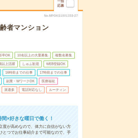
一括
応募
No.MPGKS1001333-27
高齢者マンション
新卒OK
10名以上の大量募集
複数名募集
0歳以上活躍
しゅふ歓迎
WEB登録OK
16時前までの仕事
17時前までの仕事
副業・WワークOK
医療福祉
派遣多
電話対応なし
ルーティン
時間×好きな曜日で働く！
立度が高めなので、体力に自信がない方
ひとつでお仕事紹介まで可能なので、手