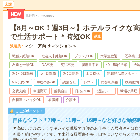
未読
NEW
掲載日
2026/08/07
【8月～OK！週3日～】ホテルライクな
で生活サポート＊時短OK
派遣
＜シニア向けマンション＞
派遣先
職種未経験OK
社会人未経験OK
ブランクOK
大学生歓迎
既卒第二
友達と一緒OK
OA不要
英語不要
履歴書不要
40～50代活躍
6
週2～3日勤務
週4日勤務
週5日勤務
土日祝休
朝10時以降スタート
5ｈ以内OK
午後のみOK
残業なし
シフト
交替制勤務
扶養控内
交費支給
車通勤可
服装自由
日払いOK
週払いOK
職場が禁煙
自転車・バイクOK
看護師
介護士
ここがポイント！
自由なシフト＊7時～、11時～、16時～など好きな勤務
▼高級ホテルのようなキレイな職場で介護のお仕事！入居者さんは自
も長く続けやすいです。▼来社＆履歴書不要！自宅にいながらスマホ