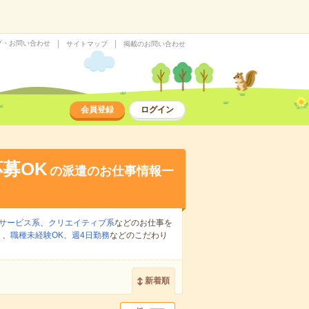
プ・お問い合わせ
サイトマップ
掲載のお問い合わせ
会員登録
ログイン
募OK
の派遣のお仕事情報一
サービス系
、
クリエイティブ系
などのお仕事を
り
、
職種未経験OK
、
週4日勤務
などのこだわり
新着順