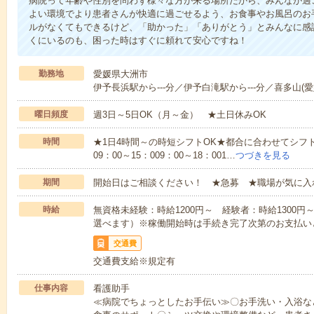
病院って年齢や性別を問わず様々な方が来る場所だから、みんなが過
よい環境でより患者さんが快適に過ごせるよう、お食事やお風呂のお
ルがなくてもできるけど、「助かった」「ありがとう」とみんなに感
くにいるのも、困った時はすぐに頼れて安心ですね！
勤務地
愛媛県大洲市
伊予長浜駅から---分／伊予白滝駅から---分／喜多山(愛媛
曜日頻度
週3日～5日OK（月～金） ★土日休みOK
時間
★1日4時間～の時短シフトOK★都合に合わせてシフト
09：00～15：009：00～18：001…
つづきを見る
期間
開始日はご相談ください！ ★急募 ★職場が気に入
時給
無資格未経験：時給1200円～ 経験者：時給1300
選べます）※稼働開始時は手続き完了次第のお支払い
交通費
交通費支給※規定有
仕事内容
看護助手
≪病院でちょっとしたお手伝い≫〇お手洗い・入浴な