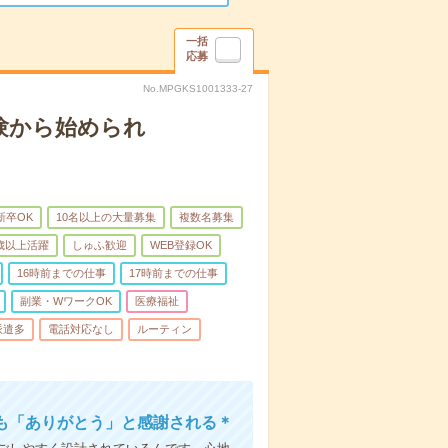
一括
応募
No.MPGKS1001333-27
験から始められ
新卒OK
10名以上の大量募集
複数名募集
0歳以上活躍
しゅふ歓迎
WEB登録OK
16時前までの仕事
17時前までの仕事
副業・WワークOK
医療福祉
派遣多
電話対応なし
ルーティン
も「ありがとう」と感謝される＊