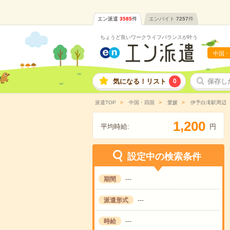
エン派遣
3585
件
エンバイト
7257
件
ちょうど良いワークライフバランスが叶う
中国・
気になる！リスト
0
保存し
派遣TOP
中国・四国
愛媛
伊予白滝駅周辺
,
1
2
0
0
平均時給:
円
設定中の検索条件
期間
---
派遣形式
---
時給
---