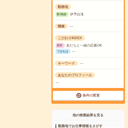
勤務地
伊予白滝
駅/路線
職種
---
こだわりINDEX
友だちと一緒の応募OK
絶対
---
できれば
キーワード
---
あなたのプロフィール
---
条件の変更
他の検索結果を見る
勤務地でお仕事情報をさがす