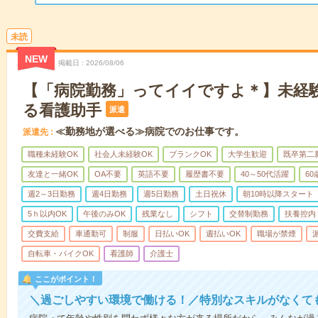
未読
NEW
掲載日
2026/08/06
【「病院勤務」ってイイですよ＊】未経
る看護助手
派遣
≪勤務地が選べる≫病院でのお仕事です。
派遣先
職種未経験OK
社会人未経験OK
ブランクOK
大学生歓迎
既卒第二
友達と一緒OK
OA不要
英語不要
履歴書不要
40～50代活躍
6
週2～3日勤務
週4日勤務
週5日勤務
土日祝休
朝10時以降スタート
5ｈ以内OK
午後のみOK
残業なし
シフト
交替制勤務
扶養控内
交費支給
車通勤可
制服
日払いOK
週払いOK
職場が禁煙
自転車・バイクOK
看護師
介護士
ここがポイント！
＼過ごしやすい環境で働ける！／特別なスキルがなくて