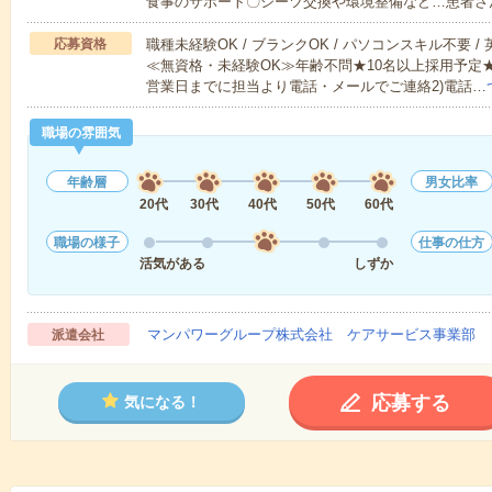
食事のサポート〇シーツ交換や環境整備など…患者さ
応募資格
職種未経験OK / ブランクOK / パソコンスキル不要 /
≪無資格・未経験OK≫年齢不問★10名以上採用予定
営業日までに担当より電話・メールでご連絡2)電話…
職場の雰囲気
年齢層
男女比率
20代
30代
40代
50代
60代
職場の様子
仕事の仕方
活気がある
しずか
マンパワーグループ株式会社 ケアサービス事業部 
派遣会社
応募する
気になる！