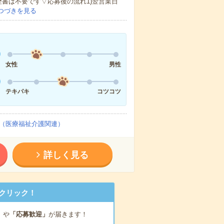
歴書は不要です▽応募後の流れ1)翌営業日
つづきを見る
女性
男性
テキパキ
コツコツ
（医療福祉介護関連）
詳しく見る
クリック！
」
や
「応募歓迎」
が届きます！