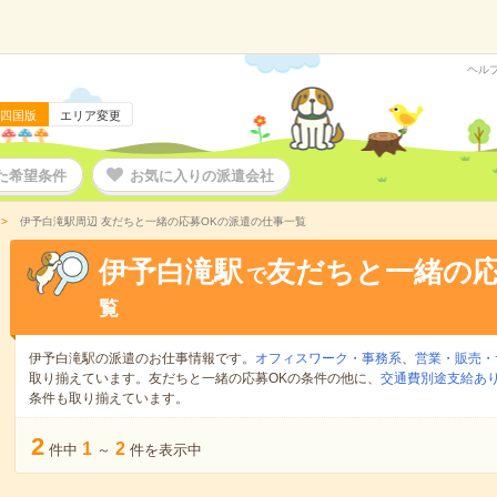
ヘル
四国版
エリア変更
た希望条件
お気に入りの派遣会社
伊予白滝駅周辺 友だちと一緒の応募OKの派遣の仕事一覧
伊予白滝駅
友だちと一緒の応
で
覧
伊予白滝駅の派遣のお仕事情報です。
オフィスワーク・事務系
、
営業・販売・
取り揃えています。友だちと一緒の応募OKの条件の他に、
交通費別途支給あ
条件も取り揃えています。
2
1
2
件中
～
件を表示中