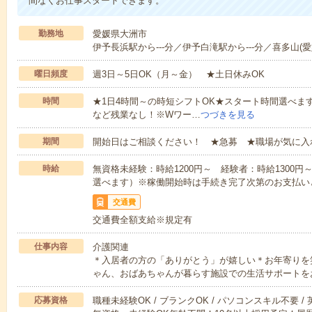
間なくお仕事スタートできます。
勤務地
愛媛県大洲市
伊予長浜駅から---分／伊予白滝駅から---分／喜多山(愛媛
曜日頻度
週3日～5日OK（月～金） ★土日休みOK
時間
★1日4時間～の時短シフトOK★スタート時間選べます！7:00～1
など残業なし！※Wワー…
つづきを見る
期間
開始日はご相談ください！ ★急募 ★職場が気に入
時給
無資格未経験：時給1200円～ 経験者：時給1300
選べます）※稼働開始時は手続き完了次第のお支払い
交通費
交通費全額支給※規定有
仕事内容
介護関連
＊入居者の方の「ありがとう」が嬉しい＊お年寄りを
ゃん、おばあちゃんが暮らす施設での生活サポートを
応募資格
職種未経験OK / ブランクOK / パソコンスキル不要 /