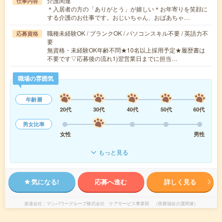
介護関連
仕事内容
＊入居者の方の「ありがとう」が嬉しい＊お年寄りを笑顔に
する介護のお仕事です。おじいちゃん、おばあちゃ…
職種未経験OK / ブランクOK / パソコンスキル不要 / 英語力不
応募資格
要
無資格・未経験OK年齢不問★10名以上採用予定★履歴書は
不要です▽応募後の流れ1)翌営業日までに担当…
職場の雰囲気
年齢層
20代
30代
40代
50代
60代
男女比率
女性
男性
もっと見る
気になる!
応募へ進む
詳しく見る
派遣会社
マンパワーグループ株式会社 ケアサービス事業部 （医療福祉介護関連）