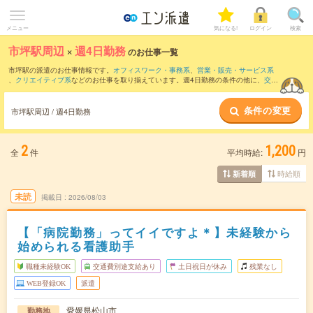
メニュー
気になる!
ログイン
検索
市坪駅周辺
×
週4日勤務
のお仕事一覧
市坪駅の派遣のお仕事情報です。
オフィスワーク・事務系
、
営業・販売・サービス系
、
クリエイティブ系
などのお仕事を取り揃えています。週4日勤務の条件の他に、
交通
費別途支給あり
、
職種未経験OK
、
友だちと一緒の応募OK
などのこだわり条件も取り
揃えています。
条件の変更
市坪駅周辺 / 週4日勤務
2
1,200
全
件
平均時給:
円
時給順
新着順
未読
掲載日
2026/08/03
【「病院勤務」ってイイですよ＊】未経験から
始められる看護助手
職種未経験OK
交通費別途支給あり
土日祝日が休み
残業なし
WEB登録OK
派遣
愛媛県松山市
勤務地