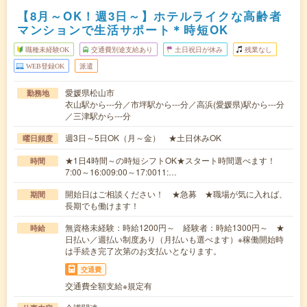
【8月～OK！週3日～】ホテルライクな高齢者
マンションで生活サポート＊時短OK
職種未経験OK
交通費別途支給あり
土日祝日が休み
残業なし
WEB登録OK
派遣
愛媛県松山市
勤務地
衣山駅から---分／市坪駅から---分／高浜(愛媛県)駅から---分
／三津駅から---分
週3日～5日OK（月～金） ★土日休みOK
曜日頻度
★1日4時間～の時短シフトOK★スタート時間選べます！
時間
7:00～16:009:00～17:0011:…
開始日はご相談ください！ ★急募 ★職場が気に入れば、
期間
長期でも働けます！
無資格未経験：時給1200円～ 経験者：時給1300円～ ★
時給
日払い／週払い制度あり（月払いも選べます）※稼働開始時
は手続き完了次第のお支払いとなります。
交通費
交通費全額支給※規定有