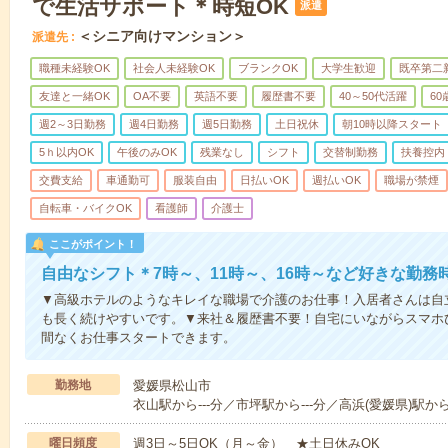
で生活サポート＊時短OK
派遣
＜シニア向けマンション＞
派遣先
職種未経験OK
社会人未経験OK
ブランクOK
大学生歓迎
既卒第二
友達と一緒OK
OA不要
英語不要
履歴書不要
40～50代活躍
6
週2～3日勤務
週4日勤務
週5日勤務
土日祝休
朝10時以降スタート
5ｈ以内OK
午後のみOK
残業なし
シフト
交替制勤務
扶養控内
交費支給
車通勤可
服装自由
日払いOK
週払いOK
職場が禁煙
自転車・バイクOK
看護師
介護士
ここがポイント！
自由なシフト＊7時～、11時～、16時～など好きな勤務
▼高級ホテルのようなキレイな職場で介護のお仕事！入居者さんは自
も長く続けやすいです。▼来社＆履歴書不要！自宅にいながらスマホ
間なくお仕事スタートできます。
勤務地
愛媛県松山市
衣山駅から---分／市坪駅から---分／高浜(愛媛県)駅から-
曜日頻度
週3日～5日OK（月～金） ★土日休みOK