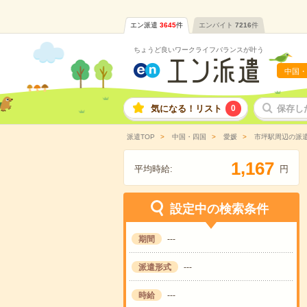
エン派遣
3645
件
エンバイト
7216
件
ちょうど良いワークライフバランスが叶う
中国・
気になる！リスト
0
保存し
派遣TOP
中国・四国
愛媛
市坪駅周辺の派
,
1
1
6
7
平均時給:
円
設定中の検索条件
期間
---
派遣形式
---
時給
---