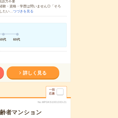
 英語力不要
経験・資格・学歴は問いません◎「そろ
したい…
つづきを見る
50代
60代
詳しく見る
一括
応募
No.MPGKS1001333-21
高齢者マンション