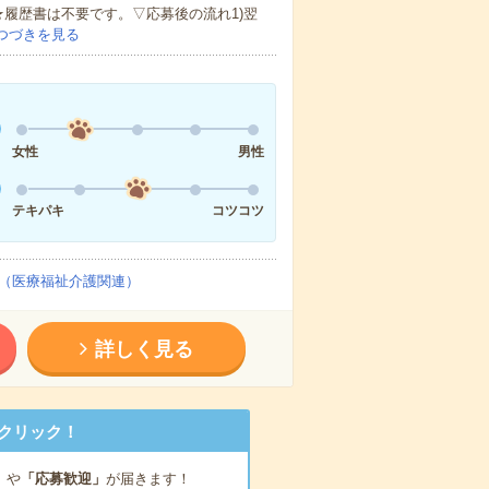
★履歴書は不要です。▽応募後の流れ1)翌
つづきを見る
女性
男性
テキパキ
コツコツ
（医療福祉介護関連）
詳しく見る
クリック！
」
や
「応募歓迎」
が届きます！