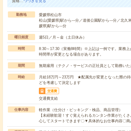
資格…
つづきを見る
勤務地
愛媛県松山市
松山(愛媛県)駅から---分／道後公園駅から---分／北久米
媛県)駅から---分
曜日頻度
週5日／月～金（土日休み）
時間
8:30～17:30（実働8時間）※上記は一例です。業
時間帯が変更となる場合があります。
期間
無期雇用（テクノ・サービスの正社員として勤務いた
時給
月給18万円～23万円 ★配属先が変更となった際の
どを考慮して決定します
交通費
交通費支給
仕事内容
軽作業（仕分け・ピッキング・検品、商品管理）
【未経験歓迎！すぐ覚えられるカンタン作業がたくさ
心してスタートできます〇▼具体的なお仕事内容〇商