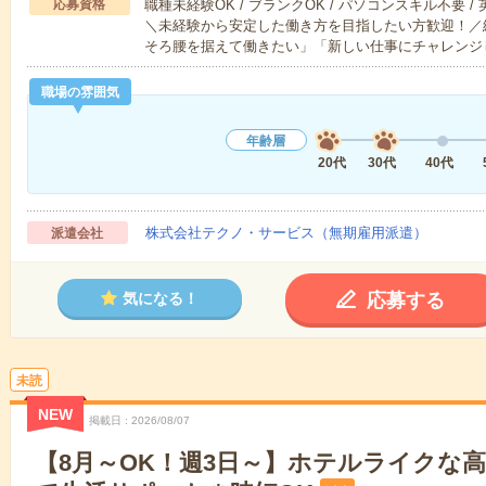
応募資格
職種未経験OK / ブランクOK / パソコンスキル不要 /
＼未経験から安定した働き方を目指したい方歓迎！／
そろ腰を据えて働きたい」「新しい仕事にチャレンジ
職場の雰囲気
年齢層
20代
30代
40代
株式会社テクノ・サービス（無期雇用派遣）
派遣会社
応募する
気になる！
未読
NEW
掲載日
2026/08/07
【8月～OK！週3日～】ホテルライクな