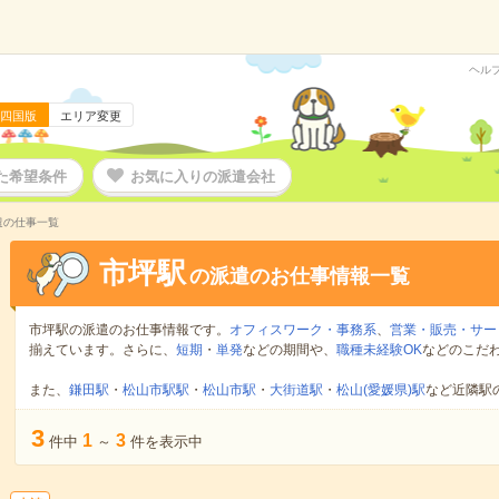
ヘル
四国版
エリア変更
た希望条件
お気に入りの派遣会社
遣の仕事一覧
市坪駅
の派遣のお仕事情報一覧
市坪駅の派遣のお仕事情報です。
オフィスワーク・事務系
、
営業・販売・サー
揃えています。さらに、
短期
・
単発
などの期間や、
職種未経験OK
などのこだ
また、
鎌田駅
・
松山市駅駅
・
松山市駅
・
大街道駅
・
松山(愛媛県)駅
など近隣駅
3
1
3
件中
～
件を表示中