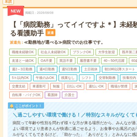
未読
NEW
掲載日
2026/08/08
【「病院勤務」ってイイですよ＊】未経
る看護助手
派遣
≪勤務地が選べる≫病院でのお仕事です。
派遣先
職種未経験OK
社会人未経験OK
ブランクOK
大学生歓迎
既卒第二
友達と一緒OK
OA不要
英語不要
履歴書不要
40～50代活躍
6
週2～3日勤務
週4日勤務
週5日勤務
土日祝休
朝10時以降スタート
5ｈ以内OK
午後のみOK
残業なし
シフト
交替制勤務
扶養控内
交費支給
車通勤可
制服
日払いOK
週払いOK
職場が禁煙
自転車・バイクOK
看護師
介護士
ここがポイント！
＼過ごしやすい環境で働ける！／特別なスキルがなくて
病院って年齢や性別を問わず様々な方が来る場所だから、みんなが過
よい環境でより患者さんが快適に過ごせるよう、お食事やお風呂のお
ルがなくてもできるけど、「助かった」「ありがとう」とみんなに感