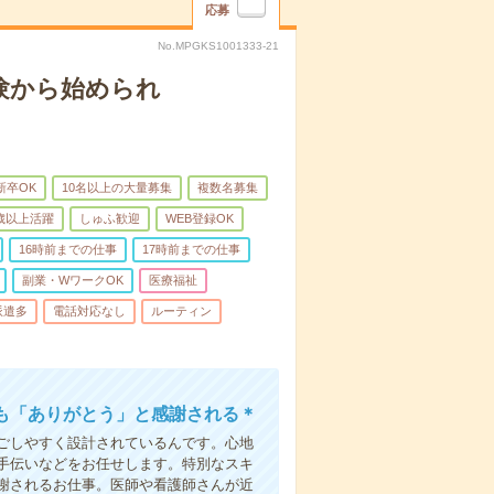
応募
No.MPGKS1001333-21
験から始められ
新卒OK
10名以上の大量募集
複数名募集
0歳以上活躍
しゅふ歓迎
WEB登録OK
16時前までの仕事
17時前までの仕事
副業・WワークOK
医療福祉
派遣多
電話対応なし
ルーティン
も「ありがとう」と感謝される＊
ごしやすく設計されているんです。心地
手伝いなどをお任せします。特別なスキ
謝されるお仕事。医師や看護師さんが近