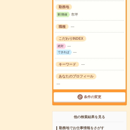
勤務地
市坪
駅/路線
職種
---
こだわりINDEX
---
絶対
---
できれば
キーワード
---
あなたのプロフィール
---
条件の変更
他の検索結果を見る
勤務地でお仕事情報をさがす