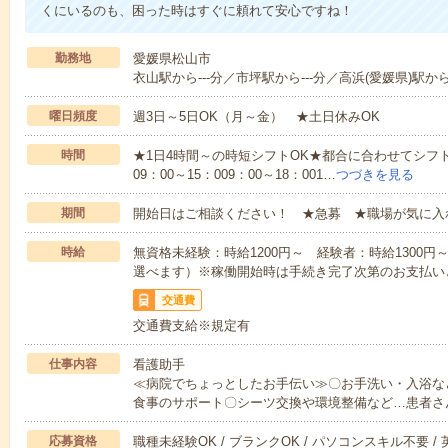
くにいるのも、困った時はすぐに頼れて安心ですね！
勤務地
愛媛県松山市
衣山駅から---分／市坪駅から---分／高浜(愛媛県)駅から-
曜日頻度
週3日～5日OK（月～金） ★土日休みOK
時間
★1日4時間～の時短シフトOK★都合に合わせてシフト
09：00～15：009：00～18：001…
つづきを見る
期間
開始日はご相談ください！ ★急募 ★職場が気に入
時給
無資格未経験：時給1200円～ 経験者：時給1300
選べます）※稼働開始時は手続き完了次第のお支払い
交通費
交通費支給※規定有
仕事内容
看護助手
≪病院でちょっとしたお手伝い≫〇お手洗い・入浴な
食事のサポート〇シーツ交換や環境整備など…患者さ
応募資格
職種未経験OK / ブランクOK / パソコンスキル不要 /