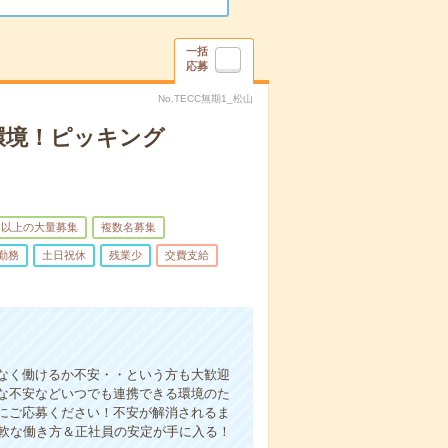
一括
応募
No.TECC無期1_松山
環境！ピッキング
名以上の大量募集
複数名募集
勤務
土日祝休
残業少
交費支給
なく働けるか不安・・という方も大歓迎
な不安などいつでも連携できる環境のた
にご応募ください！不安が解消されるま
柔軟な働き方＆正社員の安定が手に入る！