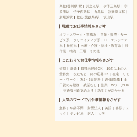
高松(香川県)駅
川之江駅
伊予三島駅
宇
多津駅
伊予西条駅
丸亀駅
讃岐塩屋駅
新居浜駅
松山(愛媛県)駅
坂出駅
職種でお仕事情報をさがす
オフィスワーク・事務系
営業・販売・サー
ビス系
クリエイティブ系
IT・エンジニア
系
技術系
医療・介護・福祉・教育系
軽
作業・物流・工場・その他
こだわりでお仕事情報をさがす
短期
単発
職種未経験OK
10名以上の大
量募集
友だちと一緒の応募OK
在宅・リモ
ートワーク
週2～3日勤務
週4日勤務
土
日祝のみ勤務
残業なし
副業・WワークOK
交通費別途支給あり
語学力が活かせる
人気のワードでお仕事情報をさがす
急募
年齢不問
財団法人
英語
書類チェ
ック
テレビ局
封入
大学