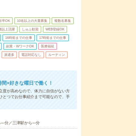
新卒OK
10名以上の大量募集
複数名募集
0歳以上活躍
しゅふ歓迎
WEB登録OK
16時前までの仕事
17時前までの仕事
副業・WワークOK
医療福祉
派遣多
電話対応なし
ルーティン
時間×好きな曜日で働く！
立度が高めなので、体力に自信がない方
ひとつでお仕事紹介まで可能なので、手
--分／三津駅から---分