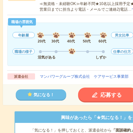
≪無資格・未経験OK≫年齢不問★10名以上採用予定
営業日までに担当より電話・メールでご連絡2)電話…
職場の雰囲気
年齢層
男女比率
20代
30代
40代
50代
60代
職場の様子
仕事の仕方
活気がある
しずか
マンパワーグループ株式会社 ケアサービス事業部 
派遣会社
応募する
気になる！
興味があったら「★気になる！」を
「気になる！」を押しておくと、派遣会社から
「面談確約