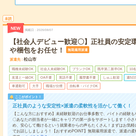
未読
NEW
掲載日
2026/08/07
【社会人デビュー歓迎〇】正社員の安定
や梱包をお任せ！
無期雇用派遣
松山市
派遣先
職種未経験OK
社会人未経験OK
ブランクOK
既卒第二新卒OK
10
友達と一緒OK
OA不要
英語不要
履歴書不要
しゅふ歓迎
週5日
車通勤可
大手
職場が分煙
自転車・バイクOK
ここがポイント！
正社員のような安定性×派遣の柔軟性を活かして働く！
【こんな方におすすめ】未経験歓迎のお仕事多数で、バイトの経験も
〇あなたの担当者が一緒にキャリアの第一歩をサポートします！小さ
め、安心して働けるという就業者からの声もたくさん！まずはお気軽
でお話ししましょう！【おすすめPOINT】無期雇用派遣で、派遣の