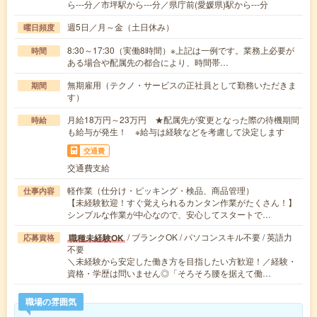
ら---分／市坪駅から---分／県庁前(愛媛県)駅から---分
週5日／月～金（土日休み）
曜日頻度
8:30～17:30（実働8時間）※上記は一例です。業務上必要が
時間
ある場合や配属先の都合により、時間帯…
無期雇用（テクノ・サービスの正社員として勤務いただきま
期間
す）
月給18万円～23万円 ★配属先が変更となった際の待機期間
時給
も給与が発生！ ※給与は経験などを考慮して決定します
交通費
交通費支給
軽作業（仕分け・ピッキング・検品、商品管理）
仕事内容
【未経験歓迎！すぐ覚えられるカンタン作業がたくさん！】
シンプルな作業が中心なので、安心してスタートで…
/ ブランクOK / パソコンスキル不要 / 英語力
職種未経験OK
応募資格
不要
＼未経験から安定した働き方を目指したい方歓迎！／経験・
資格・学歴は問いません◎「そろそろ腰を据えて働…
職場の雰囲気