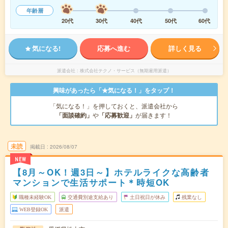
年齢層
20代
30代
40代
50代
60代
気になる!
応募へ進む
詳しく見る
派遣会社
株式会社テクノ・サービス（無期雇用派遣）
興味があったら「★気になる！」をタップ！
「気になる！」を押しておくと、派遣会社から
「面談確約」
や
「応募歓迎」
が届きます！
未読
掲載日
2026/08/07
NEW
【8月～OK！週3日～】ホテルライクな高齢者
マンションで生活サポート＊時短OK
職種未経験OK
交通費別途支給あり
土日祝日が休み
残業なし
WEB登録OK
派遣