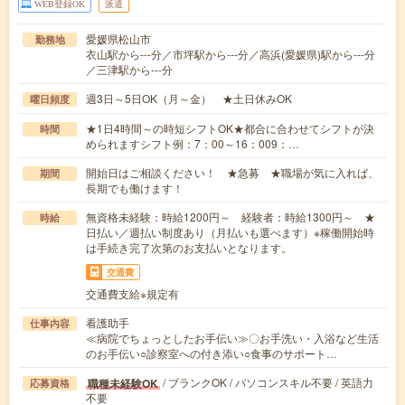
WEB登録OK
派遣
愛媛県松山市
勤務地
衣山駅から---分／市坪駅から---分／高浜(愛媛県)駅から---分
／三津駅から---分
週3日～5日OK（月～金） ★土日休みOK
曜日頻度
★1日4時間～の時短シフトOK★都合に合わせてシフトが決
時間
められますシフト例：7：00～16：009：…
開始日はご相談ください！ ★急募 ★職場が気に入れば、
期間
長期でも働けます！
無資格未経験：時給1200円～ 経験者：時給1300円～ ★
時給
日払い／週払い制度あり（月払いも選べます）※稼働開始時
は手続き完了次第のお支払いとなります。
交通費
交通費支給※規定有
看護助手
仕事内容
≪病院でちょっとしたお手伝い≫〇お手洗い・入浴など生活
のお手伝い○診察室への付き添い○食事のサポート…
/ ブランクOK / パソコンスキル不要 / 英語力
職種未経験OK
応募資格
不要