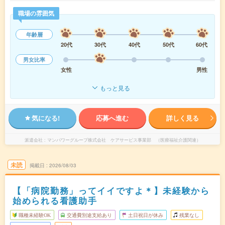
職場の雰囲気
年齢層
20代
30代
40代
50代
60代
男女比率
女性
男性
もっと見る
気になる!
応募へ進む
詳しく見る
派遣会社
マンパワーグループ株式会社 ケアサービス事業部 （医療福祉介護関連）
未読
掲載日
2026/08/03
【「病院勤務」ってイイですよ＊】未経験から
始められる看護助手
職種未経験OK
交通費別途支給あり
土日祝日が休み
残業なし