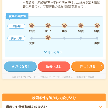
≪無資格・未経験OK≫年齢不問★10名以上採用予定★履歴
書は不要です。▽応募後の流れ1)翌営業日まで…
職場の雰囲気
年齢層
20代
30代
40代
50代
60代
男女比率
女性
男性
もっと見る
気になる!
応募へ進む
詳しく見る
派遣会社
マンパワーグループ株式会社 ケアサービス事業部 （医療福祉介護関連）
検索条件を追加して絞り込む
職種
でお仕事情報を絞り込む