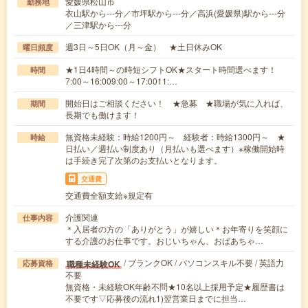
愛媛県松山市
勤務地
衣山駅から---分／市坪駅から---分／高浜(愛媛県)駅から---分
／三津駅から---分
週3日～5日OK（月～金） ★土日休みOK
曜日頻度
★1日4時間～の時短シフトOK★スタート時間選べます！
時間
7:00～16:009:00～17:0011:…
開始日はご相談ください！ ★急募 ★職場が気に入れば、
期間
長期でも働けます！
無資格未経験：時給1200円～ 経験者：時給1300円～ ★
時給
日払い／週払い制度あり（月払いも選べます）※稼働開始時
は手続き完了次第のお支払いとなります。
交通費
交通費全額支給※規定有
介護関連
仕事内容
＊入居者の方の「ありがとう」が嬉しい＊お年寄りを笑顔に
する介護のお仕事です。おじいちゃん、おばあちゃ…
/ ブランクOK / パソコンスキル不要 / 英語力
職種未経験OK
応募資格
不要
無資格・未経験OK年齢不問★10名以上採用予定★履歴書は
不要です▽応募後の流れ1)翌営業日までに担当…