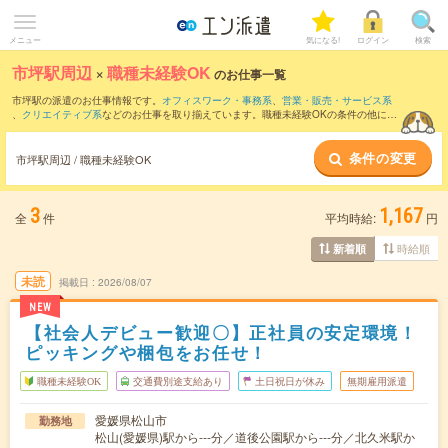
メニュー
気になる!
ログイン
検索
市坪駅周辺
×
職種未経験OK
のお仕事一覧
市坪駅の派遣のお仕事情報です。
オフィスワーク・事務系
、
営業・販売・サービス系
、
クリエイティブ系
などのお仕事を取り揃えています。職種未経験OKの条件の他に、
交通費別途支給あり
、
友だちと一緒の応募OK
、
週4日勤務
などのこだわり条件も取り
揃えています。
条件の変更
市坪駅周辺 / 職種未経験OK
3
1,167
全
件
平均時給:
円
時給順
新着順
未読
掲載日
2026/08/07
NEW
【社会人デビュー歓迎〇】正社員の安定環境！
ピッキングや梱包をお任せ！
職種未経験OK
交通費別途支給あり
土日祝日が休み
無期雇用派遣
愛媛県松山市
勤務地
松山(愛媛県)駅から---分／道後公園駅から---分／北久米駅か