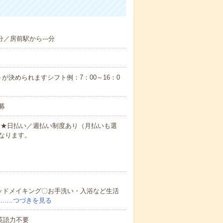
分／房前駅から---分
が決められますシフト例：7：00～16：0
募
円～★日払い／週払い制度あり（月払いも選
なります。
ッドメイキング〇お手洗い・入浴など生活
ど……
つづきを見る
 英語力不要