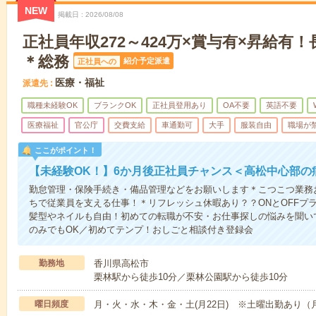
NEW
掲載日
2026/08/08
正社員年収272～424万×賞与有×昇給有
＊総務
紹介予定派遣
正社員への
医療・福祉
派遣先
職種未経験OK
ブランクOK
正社員登用あり
OA不要
英語不要
医療福祉
官公庁
交費支給
車通勤可
大手
服装自由
職場が
ここがポイント！
【未経験OK！】6か月後正社員チャンス＜高松中心部の
勤怠管理・保険手続き・備品管理などをお願いします＊こつこつ業務
ちで従業員を支える仕事！＊リフレッシュ休暇あり？？ONとOFFプ
髪型やネイルも自由！初めての転職が不安・お仕事探しの悩みを聞い
のみでもOK／初めてテンプ！おしごと相談付き登録会
勤務地
香川県高松市
栗林駅から徒歩10分／栗林公園駅から徒歩10分
曜日頻度
月・火・水・木・金・土(月22日) ※土曜出勤あり（