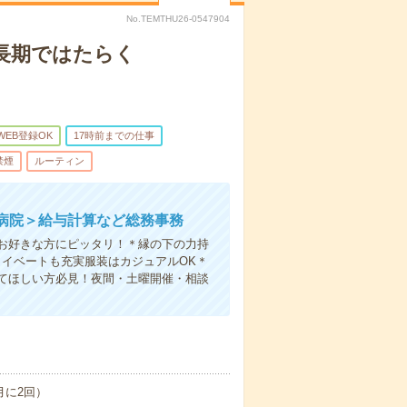
No.TEMTHU26-0547904
！長期ではたらく
WEB登録OK
17時前までの仕事
禁煙
ルーティン
病院＞給与計算など総務事務
お好きな方にピッタリ！＊縁の下の力持
ライベートも充実服装はカジュアルOK＊
てほしい方必見！夜間・土曜開催・相談
月に2回）