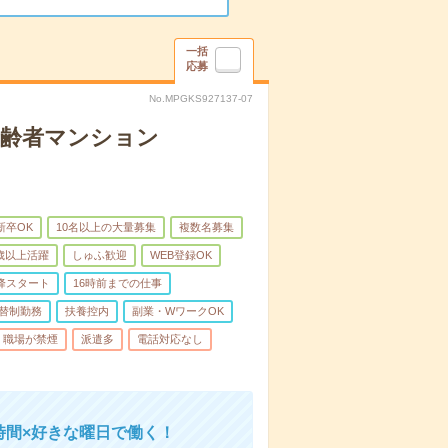
一括
応募
No.MPGKS927137-07
高齢者マンション
新卒OK
10名以上の大量募集
複数名募集
0歳以上活躍
しゅふ歓迎
WEB登録OK
降スタート
16時前までの仕事
替制勤務
扶養控内
副業・WワークOK
職場が禁煙
派遣多
電話対応なし
時間×好きな曜日で働く！