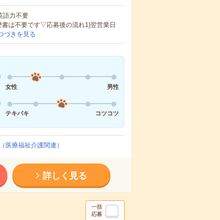
 英語力不要
歴書は不要です▽応募後の流れ1)翌営業日
つづきを見る
女性
男性
テキパキ
コツコツ
（医療福祉介護関連）
詳しく見る
一括
応募