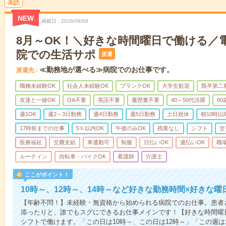
未読
NEW
掲載日
2026/08/08
8月～OK！＼好きな時間曜日で働ける／
院での生活サポ
派遣
≪勤務地が選べる≫病院でのお仕事です。
派遣先
職種未経験OK
社会人未経験OK
ブランクOK
大学生歓迎
既卒第二
友達と一緒OK
OA不要
英語不要
履歴書不要
40～50代活躍
6
週1OK
週2～3日勤務
週4日勤務
週5日勤務
土日祝休
朝10時以
17時前までの仕事
5ｈ以内OK
午後のみOK
残業なし
シフト
交
医療福祉
交費支給
車通勤可
制服
日払いOK
週払いOK
職
ルーティン
自転車・バイクOK
看護師
介護士
ここがポイント！
10時～、12時～、14時～など好きな勤務時間×好きな曜
【年齢不問！】未経験・無資格から始められる病院でのお仕事。患者
添ったりと、誰でもスグにできるお仕事メインです！【好きな時間曜日
シフトで働けます。「この日は10時～、この日は12時～」「この週