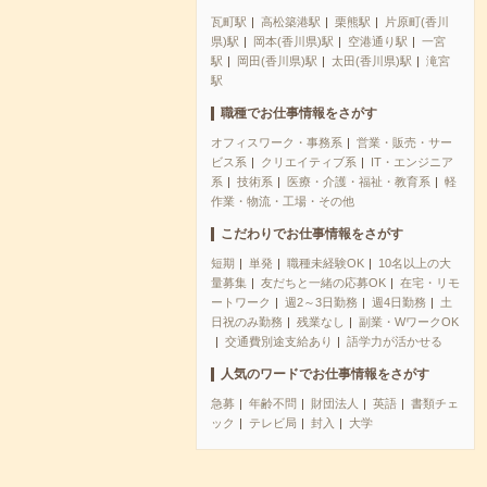
瓦町駅
高松築港駅
栗熊駅
片原町(香川
県)駅
岡本(香川県)駅
空港通り駅
一宮
駅
岡田(香川県)駅
太田(香川県)駅
滝宮
駅
職種でお仕事情報をさがす
オフィスワーク・事務系
営業・販売・サー
ビス系
クリエイティブ系
IT・エンジニア
系
技術系
医療・介護・福祉・教育系
軽
作業・物流・工場・その他
こだわりでお仕事情報をさがす
短期
単発
職種未経験OK
10名以上の大
量募集
友だちと一緒の応募OK
在宅・リモ
ートワーク
週2～3日勤務
週4日勤務
土
日祝のみ勤務
残業なし
副業・WワークOK
交通費別途支給あり
語学力が活かせる
人気のワードでお仕事情報をさがす
急募
年齢不問
財団法人
英語
書類チェ
ック
テレビ局
封入
大学