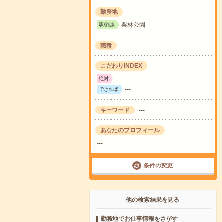
勤務地
栗林公園
駅/路線
職種
---
こだわりINDEX
---
絶対
---
できれば
キーワード
---
あなたのプロフィール
---
条件の変更
他の検索結果を見る
勤務地でお仕事情報をさがす