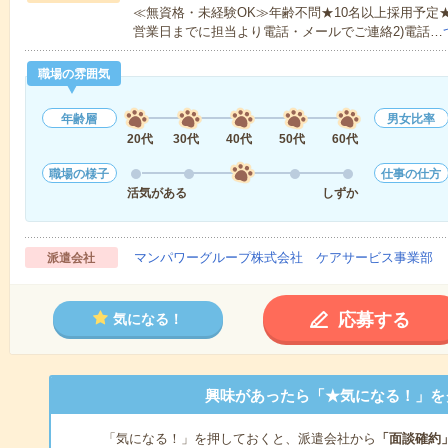
≪無資格・未経験OK≫年齢不問★10名以上採用予定
営業日までに担当より電話・メールでご連絡2)電話…
職場の雰囲気
年齢層
男女比率
20代
30代
40代
50代
60代
職場の様子
仕事の仕方
活気がある
しずか
マンパワーグループ株式会社 ケアサービス事業部 
派遣会社
応募する
気になる！
興味があったら「★気になる！」を
「気になる！」を押しておくと、派遣会社から
「面談確約