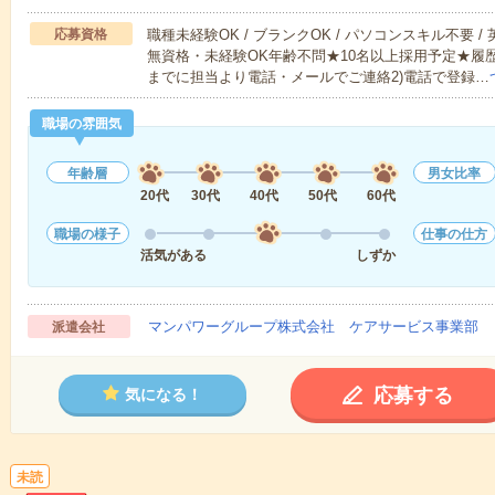
応募資格
職種未経験OK / ブランクOK / パソコンスキル不要 /
無資格・未経験OK年齢不問★10名以上採用予定★履
までに担当より電話・メールでご連絡2)電話で登録…
職場の雰囲気
年齢層
男女比率
20代
30代
40代
50代
60代
職場の様子
仕事の仕方
活気がある
しずか
マンパワーグループ株式会社 ケアサービス事業部 
派遣会社
応募する
気になる！
未読