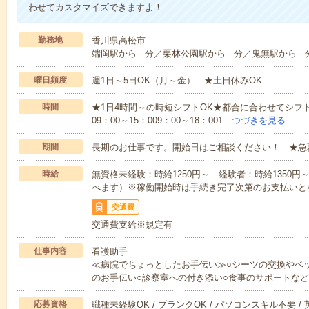
わせてカスタマイズできますよ！
勤務地
香川県高松市
端岡駅から---分／栗林公園駅から---分／鬼無駅から---
曜日頻度
週1日～5日OK（月～金） ★土日休みOK
時間
★1日4時間～の時短シフトOK★都合に合わせてシフト
09：00～15：009：00～18：001…
つづきを見る
期間
長期のお仕事です。開始日はご相談ください！ ★急
時給
無資格未経験：時給1250円～ 経験者：時給1350
べます）※稼働開始時は手続き完了次第のお支払いと
交通費
交通費支給※規定有
仕事内容
看護助手
≪病院でちょっとしたお手伝い≫○シーツの交換やベ
のお手伝い○診察室への付き添い○食事のサポートな
応募資格
職種未経験OK / ブランクOK / パソコンスキル不要 /