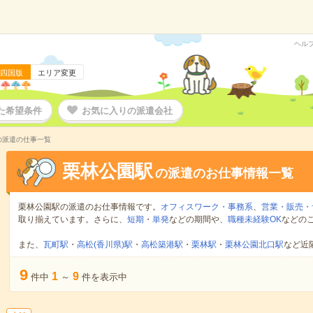
ヘル
四国版
エリア変更
た希望条件
お気に入りの派遣会社
の派遣の仕事一覧
栗林公園駅
の派遣のお仕事情報一覧
栗林公園駅の派遣のお仕事情報です。
オフィスワーク・事務系
、
営業・販売・
取り揃えています。さらに、
短期
・
単発
などの期間や、
職種未経験OK
などの
また、
瓦町駅
・
高松(香川県)駅
・
高松築港駅
・
栗林駅
・
栗林公園北口駅
など近
9
1
9
件中
～
件を表示中