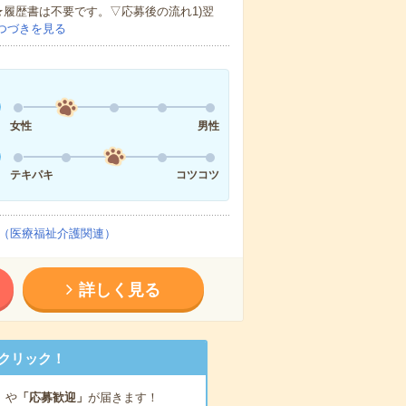
★履歴書は不要です。▽応募後の流れ1)翌
つづきを見る
女性
男性
テキパキ
コツコツ
（医療福祉介護関連）
詳しく見る
クリック！
」
や
「応募歓迎」
が届きます！