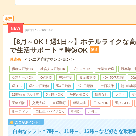
未読
NEW
掲載日
2026/08/08
【8月～OK！週1日～】ホテルライクな
で生活サポート＊時短OK
派遣
＜シニア向けマンション＞
派遣先
職種未経験OK
社会人未経験OK
ブランクOK
大学生歓迎
既卒第二
友達と一緒OK
OA不要
英語不要
履歴書不要
40～50代活躍
6
週1OK
週2～3日勤務
週4日勤務
週5日勤務
土日祝休
朝10時以
17時前までの仕事
5ｈ以内OK
午後のみOK
残業なし
シフト
交
医療福祉
交費支給
車通勤可
服装自由
日払いOK
週払いOK
ルーティン
自転車・バイクOK
看護師
介護士
ここがポイント！
自由なシフト＊7時～、11時～、16時～など好きな勤務