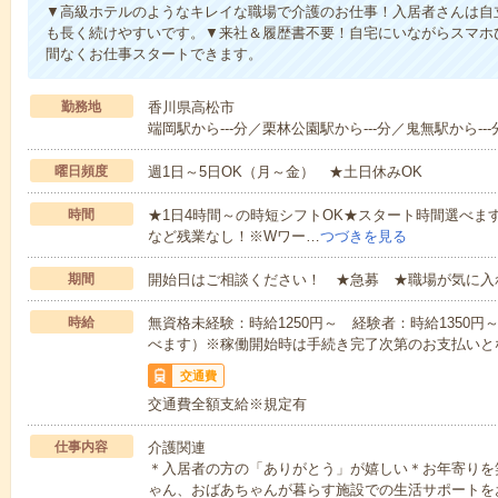
▼高級ホテルのようなキレイな職場で介護のお仕事！入居者さんは自
も長く続けやすいです。▼来社＆履歴書不要！自宅にいながらスマホ
間なくお仕事スタートできます。
勤務地
香川県高松市
端岡駅から---分／栗林公園駅から---分／鬼無駅から---
曜日頻度
週1日～5日OK（月～金） ★土日休みOK
時間
★1日4時間～の時短シフトOK★スタート時間選べます！7:00～1
など残業なし！※Wワー…
つづきを見る
期間
開始日はご相談ください！ ★急募 ★職場が気に入
時給
無資格未経験：時給1250円～ 経験者：時給1350
べます）※稼働開始時は手続き完了次第のお支払いと
交通費
交通費全額支給※規定有
仕事内容
介護関連
＊入居者の方の「ありがとう」が嬉しい＊お年寄りを
ゃん、おばあちゃんが暮らす施設での生活サポートを