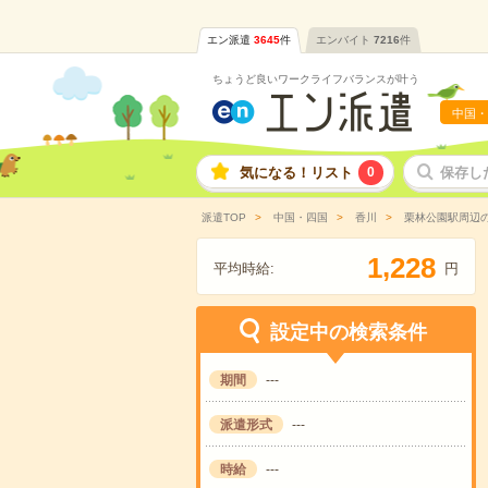
エン派遣
3645
件
エンバイト
7216
件
ちょうど良いワークライフバランスが叶う
中国・
気になる！リスト
0
保存し
派遣TOP
中国・四国
香川
栗林公園駅周辺
,
1
2
2
8
平均時給:
円
設定中の検索条件
期間
---
派遣形式
---
時給
---