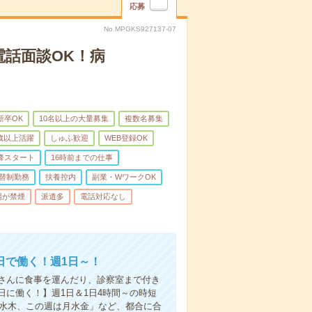
応募
No.MPGKS927137-07
電話面談OK！病
新卒OK
10名以上の大量募集
複数名募集
0歳以上活躍
しゅふ歓迎
WEB登録OK
降スタート
16時前までの仕事
替制勤務
扶養控内
副業・WワークOK
場が禁煙
派遣多
電話対応なし
日で働く！週1日～！
さんに食事を運んだり、診察室まで付き
に働く！】週1日＆1日4時間～の時短
は水木、この週は月水金」など、都合に合