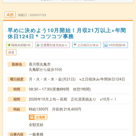
未読
掲載日
2026/07/23
早めに決めよう10月開始！月収21万以上×年間
休日124日＊コツコツ事務
職種未経験OK
交通費別途支給あり
土日祝日が休み
WEB登録OK
派遣
香川県丸亀市
勤務地
丸亀駅から徒歩10分
月・火・水・木・金(月21日) ※土日祝休み/年間休日124日
曜日頻度
08:30～17:30(実働8時間 休憩1時間)
時間
2026年10月上旬～長期 正社員実績あり ※10月～！
期間
時給1300円 月収例 218,400円
時給
交通費
全額支給
一般事務
仕事内容