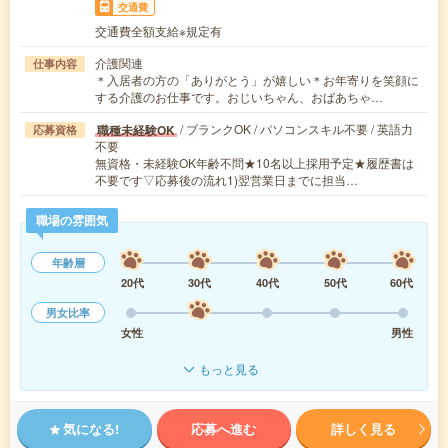
交通費
交通費全額支給※規定有
介護関連
仕事内容
＊入居者の方の「ありがとう」が嬉しい＊お年寄りを笑顔に
する介護のお仕事です。おじいちゃん、おばあちゃ…
/ ブランクOK / パソコンスキル不要 / 英語力
職種未経験OK
応募資格
不要
無資格・未経験OK年齢不問★10名以上採用予定★履歴書は
不要です▽応募後の流れ1)翌営業日までに担当…
職場の雰囲気
年齢層
20代
30代
40代
50代
60代
男女比率
女性
男性
もっと見る
気になる!
応募へ進む
詳しく見る