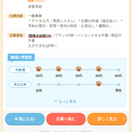
全額支給
一般事務
仕事内容
＊データ入力（専用システム）＊伝票の作成（指示あり）＊
予約の受付・管理＊受付の対応・お茶出し＊書類の…
/ ブランクOK / パソコンスキル不要 / 英語力
職種未経験OK
応募資格
不要
入力できればOK！
職場の雰囲気
年齢層
20代
30代
40代
50代
60代
男女比率
女性
男性
もっと見る
気になる!
応募へ進む
詳しく見る
派遣会社
パーソルテンプスタッフ株式会社