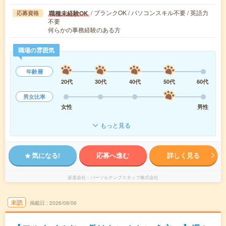
/ ブランクOK / パソコンスキル不要 / 英語力
職種未経験OK
応募資格
不要
何らかの事務経験のある方
職場の雰囲気
年齢層
20代
30代
40代
50代
60代
男女比率
女性
男性
もっと見る
気になる!
応募へ進む
詳しく見る
派遣会社
パーソルテンプスタッフ株式会社
未読
掲載日
2026/08/06