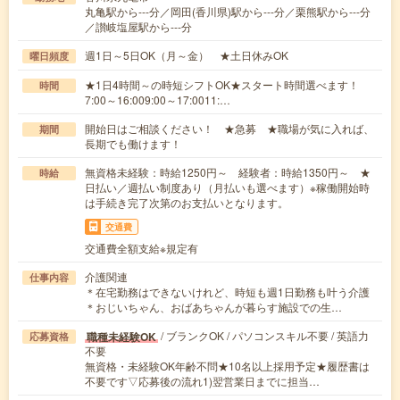
丸亀駅から---分／岡田(香川県)駅から---分／栗熊駅から---分
／讃岐塩屋駅から---分
週1日～5日OK（月～金） ★土日休みOK
曜日頻度
★1日4時間～の時短シフトOK★スタート時間選べます！
時間
7:00～16:009:00～17:0011:…
開始日はご相談ください！ ★急募 ★職場が気に入れば、
期間
長期でも働けます！
無資格未経験：時給1250円～ 経験者：時給1350円～ ★
時給
日払い／週払い制度あり（月払いも選べます）※稼働開始時
は手続き完了次第のお支払いとなります。
交通費
交通費全額支給※規定有
介護関連
仕事内容
＊在宅勤務はできないけれど、時短も週1日勤務も叶う介護
＊おじいちゃん、おばあちゃんが暮らす施設での生…
/ ブランクOK / パソコンスキル不要 / 英語力
職種未経験OK
応募資格
不要
無資格・未経験OK年齢不問★10名以上採用予定★履歴書は
不要です▽応募後の流れ1)翌営業日までに担当…