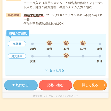
＊データ入力（専用システム）＊報告書の作成：フォーマッ
ト入力、郵送＊経費処理：専用システム入力＊領収…
/ ブランクOK / パソコンスキル不要 / 英語力
職種未経験OK
応募資格
不要
何らか事務処理経験あればOK！
職場の雰囲気
年齢層
20代
30代
40代
50代
60代
男女比率
女性
男性
もっと見る
気になる!
応募へ進む
詳しく見る
派遣会社
パーソルテンプスタッフ株式会社