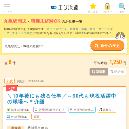
メニュー
気になる!
ログイン
検索
丸亀駅周辺
×
職種未経験OK
のお仕事一覧
丸亀駅の派遣のお仕事情報です。
オフィスワーク・事務系
、
営業・販売・サービス系
、
クリエイティブ系
などのお仕事を取り揃えています。職種未経験OKの条件の他に、
交通費別途支給あり
、
友だちと一緒の応募OK
、
週4日勤務
などのこだわり条件も取り
揃えています。
条件の変更
丸亀駅周辺 / 職種未経験OK
8
1,250
全
件
平均時給:
円
時給順
新着順
未読
掲載日
2026/08/08
NEW
＼10年後にも残る仕事／～60代も現役活躍中
の職場へ＊介護
職種未経験OK
交通費別途支給あり
土日祝日が休み
残業なし
WEB登録OK
派遣
香川県丸亀市
勤務地