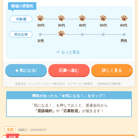
職場の雰囲気
年齢層
20代
30代
40代
50代
60代
男女比率
女性
男性
もっと見る
気になる!
応募へ進む
詳しく見る
派遣会社
マンパワーグループ株式会社 ケアサービス事業部 （医療福祉介護関連）
興味があったら「★気になる！」をタップ！
「気になる！」を押しておくと、派遣会社から
「面談確約」
や
「応募歓迎」
が届きます！
未読
掲載日
2026/08/07
NEW