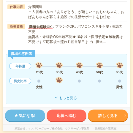
介護関連
仕事内容
＊入居者の方の「ありがとう」が嬉しい＊おじいちゃん、お
ばあちゃんが暮らす施設での生活サポートをお任せ…
/ ブランクOK / パソコンスキル不要 / 英語力
職種未経験OK
応募資格
不要
無資格・未経験OK年齢不問★10名以上採用予定★履歴書は
不要です▽応募後の流れ1)翌営業日までに担当…
職場の雰囲気
年齢層
20代
30代
40代
50代
60代
男女比率
女性
男性
もっと見る
気になる!
応募へ進む
詳しく見る
派遣会社
マンパワーグループ株式会社 ケアサービス事業部 （医療福祉介護関連）