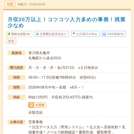
未読
掲載日
2026/08/06
月収20万以上！コツコツ入力多めの事務！残業
少なめ
職種未経験OK
交通費別途支給あり
土日祝日が休み
WEB登録OK
派遣
香川県丸亀市
勤務地
丸亀駅から徒歩20分
月・火・水・木・金(月21日) ※土日祝休み
曜日頻度
09:00～17:30(実働7時間45分 休憩45分)
時間
2026年08月中旬～長期 ※8月～！
期間
時給1250円 月収例 203,437円+残業代
時給
交通費
全額支給
営業事務
仕事内容
＊注文データ入力（専用システム）＊仕入先へ見積依頼＊見
積書作成＊メールで納期確認＊書類作成、書類整理…