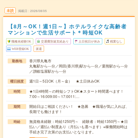
未読
掲載日
2026/08/05
【8月～OK！週1日～】ホテルライクな高齢者
マンションで生活サポート＊時短OK
職種未経験OK
交通費別途支給あり
土日祝日が休み
残業なし
WEB登録OK
派遣
香川県丸亀市
勤務地
丸亀駅から---分／岡田(香川県)駅から---分／栗熊駅から---分
／讃岐塩屋駅から---分
週1日～5日OK（月～金） ★土日休みOK
曜日頻度
★1日4時間～の時短シフトOK★スタート時間選べます！
時間
7:00～16:009:00～17:0011:…
開始日はご相談ください！ ★急募 ★職場が気に入れば、
期間
長期でも働けます！
無資格未経験：時給1250円～ 経験者：時給1350円～★日
時給
払い／週払い制度あり（月払いも選べます）※稼働開始時は
手続き完了次第のお支払いとなります。