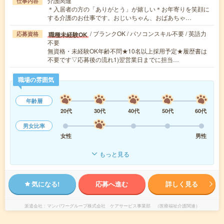
介護関連
仕事内容
＊入居者の方の「ありがとう」が嬉しい＊お年寄りを笑顔に
する介護のお仕事です。おじいちゃん、おばあちゃ…
/ ブランクOK / パソコンスキル不要 / 英語力
職種未経験OK
応募資格
不要
無資格・未経験OK年齢不問★10名以上採用予定★履歴書は
不要です▽応募後の流れ1)翌営業日までに担当…
職場の雰囲気
年齢層
20代
30代
40代
50代
60代
男女比率
女性
男性
もっと見る
気になる!
応募へ進む
詳しく見る
派遣会社
マンパワーグループ株式会社 ケアサービス事業部 （医療福祉介護関連）