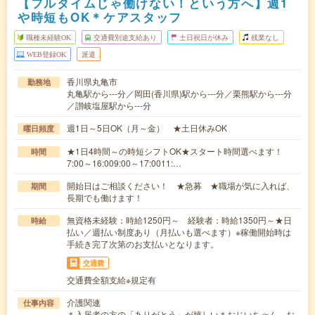
【フルタイムじゃ働けない！という方へ】週1
や時短もOK＊ケアスタッフ
職種未経験OK
交通費別途支給あり
土日祝日が休み
残業なし
WEB登録OK
派遣
香川県丸亀市
勤務地
丸亀駅から---分／岡田(香川県)駅から---分／栗熊駅から---分
／讃岐塩屋駅から---分
週1日～5日OK（月～金） ★土日休みOK
曜日頻度
★1日4時間～の時短シフトOK★スタート時間選べます！
時間
7:00～16:009:00～17:0011:…
開始日はご相談ください！ ★急募 ★職場が気に入れば、
期間
長期でも働けます！
無資格未経験：時給1250円～ 経験者：時給1350円～★日
時給
払い／週払い制度あり（月払いも選べます）※稼働開始時は
手続き完了次第のお支払いとなります。
交通費
交通費全額支給※規定有
介護関連
仕事内容
＊入居者の方の「ありがとう」が嬉しい＊おじいちゃん、お