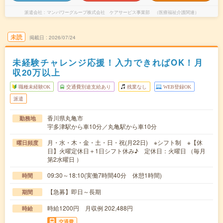
派遣会社
マンパワーグループ株式会社 ケアサービス事業部 （医療福祉介護関連）
未読
掲載日
2026/07/24
未経験チャレンジ応援！入力できればOK！月
収20万以上
職種未経験OK
交通費別途支給あり
残業なし
WEB登録OK
派遣
香川県丸亀市
勤務地
宇多津駅から車10分／丸亀駅から車10分
月・水・木・金・土・日・祝(月22日) ※シフト制 ※【休
曜日頻度
日】火曜定休日＋1日シフト休み♪ 定休日：火曜日 （毎月
第2水曜日 ）
09:30～18:10(実働7時間40分 休憩1時間)
時間
【急募】即日～長期
期間
時給1200円 月収例 202,488円
時給
交通費