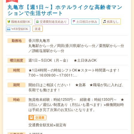
丸亀市【週1日～】ホテルライクな高齢者マン
ションで生活サポート
職種未経験OK
交通費別途支給あり
土日祝日が休み
残業なし
WEB登録OK
派遣
香川県丸亀市
勤務地
丸亀駅から---分／岡田(香川県)駅から---分／栗熊駅から---分
／讃岐塩屋駅から---分
週1日～5日OK（月～金） ★土日休みOK
曜日頻度
★1日4時間～の時短シフトOK★スタート時間選べます！
時間
7:00～16:009:00～17:0011:…
開始日はご相談ください！ ★急募 ★職場が気に入れば、
期間
長期でも働けます！
無資格未経験：時給1250円～ 経験者：時給1350円～ ★
時給
日払い／週払い制度あり（月払いも選べます）※稼働開始時
は手続き完了次第のお支払いとなります。
交通費
交通費全額支給※規定有