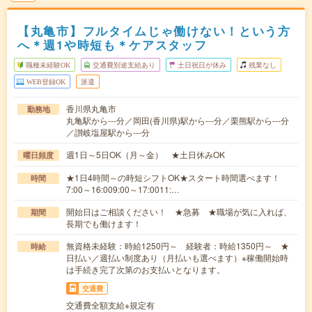
【丸亀市】フルタイムじゃ働けない！という方
へ＊週1や時短も＊ケアスタッフ
職種未経験OK
交通費別途支給あり
土日祝日が休み
残業なし
WEB登録OK
派遣
香川県丸亀市
勤務地
丸亀駅から---分／岡田(香川県)駅から---分／栗熊駅から---分
／讃岐塩屋駅から---分
週1日～5日OK（月～金） ★土日休みOK
曜日頻度
★1日4時間～の時短シフトOK★スタート時間選べます！
時間
7:00～16:009:00～17:0011:…
開始日はご相談ください！ ★急募 ★職場が気に入れば、
期間
長期でも働けます！
無資格未経験：時給1250円～ 経験者：時給1350円～ ★
時給
日払い／週払い制度あり（月払いも選べます）※稼働開始時
は手続き完了次第のお支払いとなります。
交通費
交通費全額支給※規定有