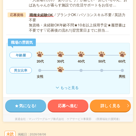
ばあちゃんが暮らす施設での生活サポートをお任せ…
/ ブランクOK / パソコンスキル不要 / 英語力
職種未経験OK
応募資格
不要
無資格・未経験OK年齢不問★10名以上採用予定★履歴書は
不要です▽応募後の流れ1)翌営業日までに担当…
職場の雰囲気
年齢層
20代
30代
40代
50代
60代
男女比率
女性
男性
もっと見る
気になる!
応募へ進む
詳しく見る
派遣会社
マンパワーグループ株式会社 ケアサービス事業部 （医療福祉介護関連）
未読
掲載日
2026/08/06