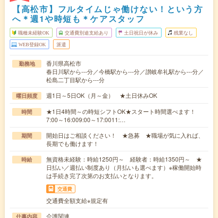
【高松市】フルタイムじゃ働けない！という方
へ＊週1や時短も＊ケアスタッフ
職種未経験OK
交通費別途支給あり
土日祝日が休み
残業なし
WEB登録OK
派遣
香川県高松市
勤務地
春日川駅から---分／今橋駅から---分／讃岐牟礼駅から---分／
松島二丁目駅から---分
週1日～5日OK（月～金） ★土日休みOK
曜日頻度
★1日4時間～の時短シフトOK★スタート時間選べます！
時間
7:00～16:009:00～17:0011:…
開始日はご相談ください！ ★急募 ★職場が気に入れば、
期間
長期でも働けます！
無資格未経験：時給1250円～ 経験者：時給1350円～ ★
時給
日払い／週払い制度あり（月払いも選べます）※稼働開始時
は手続き完了次第のお支払いとなります。
交通費
交通費全額支給※規定有
介護関連
仕事内容