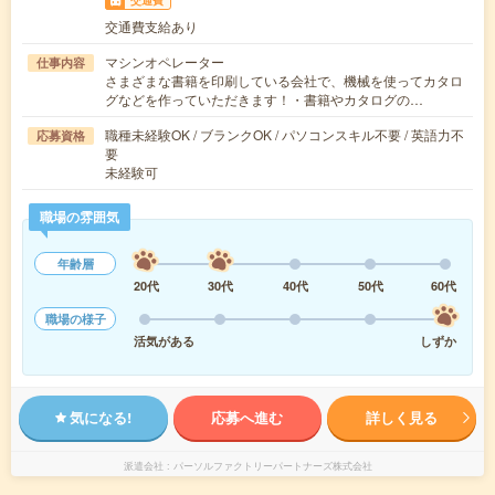
交通費
交通費支給あり
マシンオペレーター
仕事内容
さまざまな書籍を印刷している会社で、機械を使ってカタロ
グなどを作っていただきます！・書籍やカタログの…
職種未経験OK / ブランクOK / パソコンスキル不要 / 英語力不
応募資格
要
未経験可
職場の雰囲気
年齢層
20代
30代
40代
50代
60代
職場の様子
活気がある
しずか
気になる!
応募へ進む
詳しく見る
派遣会社
パーソルファクトリーパートナーズ株式会社