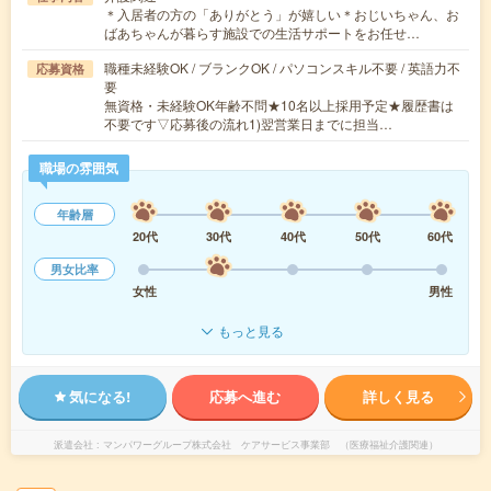
＊入居者の方の「ありがとう」が嬉しい＊おじいちゃん、お
ばあちゃんが暮らす施設での生活サポートをお任せ…
職種未経験OK / ブランクOK / パソコンスキル不要 / 英語力不
応募資格
要
無資格・未経験OK年齢不問★10名以上採用予定★履歴書は
不要です▽応募後の流れ1)翌営業日までに担当…
職場の雰囲気
年齢層
20代
30代
40代
50代
60代
男女比率
女性
男性
もっと見る
気になる!
応募へ進む
詳しく見る
派遣会社
マンパワーグループ株式会社 ケアサービス事業部 （医療福祉介護関連）