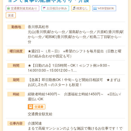
交通費別途支給あり
土日祝日が休み
残業なし
WEB登録OK
派遣
香川県高松市
勤務地
元山(香川県)駅から---分／屋島駅から---分／片原町(香川県)駅
から---分／昭和町(香川県)駅から---分／松島二丁目駅から---
分
★週2日～（月～日） ※希望のシフトを毎月提出（日数と曜
曜日頻度
日の組み合わせや固定も可）
★【日勤のみ】1日5時間～OK！≪シフト例≫9:00～
時間
14:0010:00～15:0012:00～1…
【急募】即日勤務OK！中旬～など開始日相談可 ★まずは
期間
お試し2カ月～のスタートも歓迎！
経験者時給1400円～ 介護福祉士時給1450円～ ※日払い/
時給
週払いOK
交通費
交通費全額支給
介護関連
仕事内容
まるで高級マンションのような施設で働けるお仕事です！で