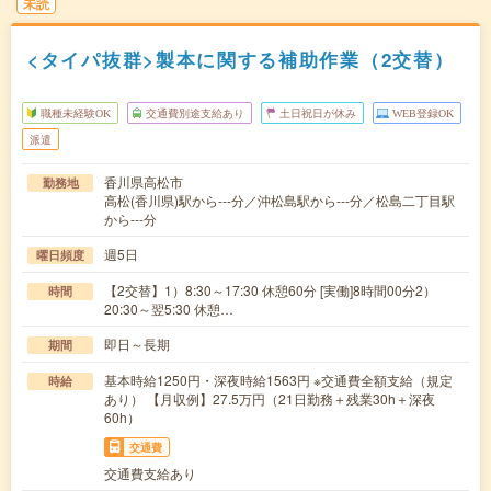
未読
<タイパ抜群>製本に関する補助作業（2交替）
職種未経験OK
交通費別途支給あり
土日祝日が休み
WEB登録OK
派遣
香川県高松市
勤務地
高松(香川県)駅から---分／沖松島駅から---分／松島二丁目駅
から---分
週5日
曜日頻度
【2交替】1）8:30～17:30 休憩60分 [実働]8時間00分2）
時間
20:30～翌5:30 休憩…
即日～長期
期間
基本時給1250円・深夜時給1563円 ※交通費全額支給（規定
時給
あり） 【月収例】27.5万円（21日勤務＋残業30h＋深夜
60h）
交通費
交通費支給あり