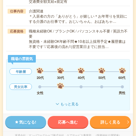
交通費全額支給※規定有
介護関連
仕事内容
＊入居者の方の「ありがとう」が嬉しい＊お年寄りを笑顔に
する介護のお仕事です。おじいちゃん、おばあちゃ…
職種未経験OK / ブランクOK / パソコンスキル不要 / 英語力不
応募資格
要
無資格・未経験OK年齢不問★10名以上採用予定★履歴書は
不要です▽応募後の流れ1)翌営業日までに担当…
職場の雰囲気
年齢層
20代
30代
40代
50代
60代
男女比率
女性
男性
もっと見る
気になる!
応募へ進む
詳しく見る
派遣会社
マンパワーグループ株式会社 ケアサービス事業部 （医療福祉介護関連）