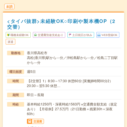
未読
<タイパ抜群>未経験OK○印刷や製本機OP（2
交替）
職種未経験OK
交通費別途支給あり
土日祝日が休み
WEB登録OK
派遣
香川県高松市
勤務地
高松(香川県)駅から---分／沖松島駅から---分／松島二丁目駅
から---分
週5日
曜日頻度
【2交替】1）8:30～17:30 休憩60分 [実働]8時間00分2）
時間
20:30～翌5:30 休憩…
即日～長期
期間
基本時給1250円・深夜時給1563円 ※交通費全額支給（規定
時給
あり） 【月収例】27.5万円（21日勤務＋残業30h＋深夜
60h）
交通費