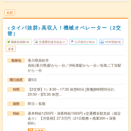
未読
<タイパ抜群>高収入！機械オペレーター（2交
替）
職種未経験OK
交通費別途支給あり
土日祝日が休み
WEB登録OK
派遣
香川県高松市
勤務地
高松(香川県)駅から---分／沖松島駅から---分／松島二丁目駅
から---分
週5日
曜日頻度
【2交替】1）8:30～17:30 休憩60分 [実働]8時間00分2）
時間
20:30～翌5:30 休憩…
即日～長期
期間
基本時給1250円・深夜時給1563円 ※交通費全額支給（規定
時給
あり） 【月収例】27.5万円（21日勤務＋残業30h＋深夜
60h）