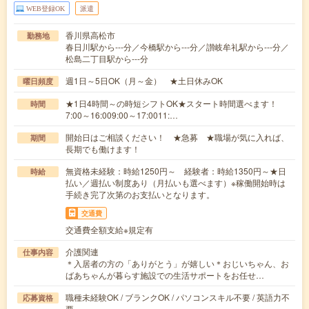
WEB登録OK
派遣
香川県高松市
勤務地
春日川駅から---分／今橋駅から---分／讃岐牟礼駅から---分／
松島二丁目駅から---分
週1日～5日OK（月～金） ★土日休みOK
曜日頻度
★1日4時間～の時短シフトOK★スタート時間選べます！
時間
7:00～16:009:00～17:0011:…
開始日はご相談ください！ ★急募 ★職場が気に入れば、
期間
長期でも働けます！
無資格未経験：時給1250円～ 経験者：時給1350円～★日
時給
払い／週払い制度あり（月払いも選べます）※稼働開始時は
手続き完了次第のお支払いとなります。
交通費
交通費全額支給※規定有
介護関連
仕事内容
＊入居者の方の「ありがとう」が嬉しい＊おじいちゃん、お
ばあちゃんが暮らす施設での生活サポートをお任せ…
職種未経験OK / ブランクOK / パソコンスキル不要 / 英語力不
応募資格
要