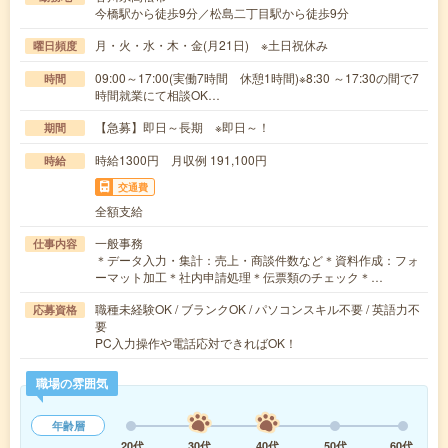
今橋駅から徒歩9分／松島二丁目駅から徒歩9分
月・火・水・木・金(月21日) ※土日祝休み
曜日頻度
09:00～17:00(実働7時間 休憩1時間)※8:30 ～17:30の間で7
時間
時間就業にて相談OK…
【急募】即日～長期 ※即日～！
期間
時給1300円 月収例 191,100円
時給
交通費
全額支給
一般事務
仕事内容
＊データ入力・集計：売上・商談件数など＊資料作成：フォ
ーマット加工＊社内申請処理＊伝票類のチェック＊…
職種未経験OK / ブランクOK / パソコンスキル不要 / 英語力不
応募資格
要
PC入力操作や電話応対できればOK！
職場の雰囲気
年齢層
20代
30代
40代
50代
60代