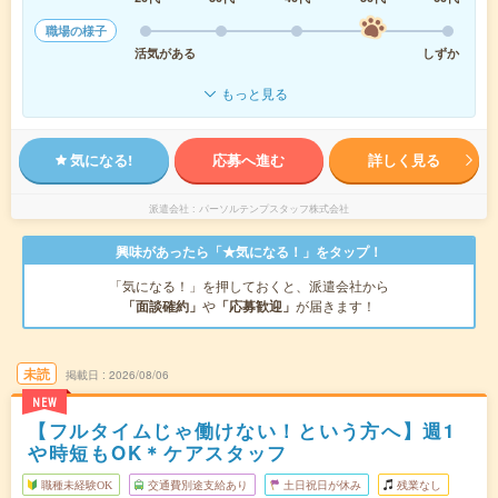
職場の様子
活気がある
しずか
もっと見る
気になる!
応募へ進む
詳しく見る
派遣会社
パーソルテンプスタッフ株式会社
興味があったら「★気になる！」をタップ！
「気になる！」を押しておくと、派遣会社から
「面談確約」
や
「応募歓迎」
が届きます！
未読
掲載日
2026/08/06
NEW
【フルタイムじゃ働けない！という方へ】週1
や時短もOK＊ケアスタッフ
職種未経験OK
交通費別途支給あり
土日祝日が休み
残業なし