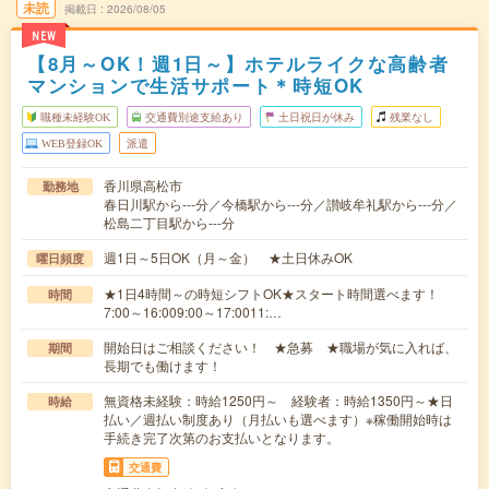
未読
掲載日
2026/08/05
NEW
【8月～OK！週1日～】ホテルライクな高齢者
マンションで生活サポート＊時短OK
職種未経験OK
交通費別途支給あり
土日祝日が休み
残業なし
WEB登録OK
派遣
香川県高松市
勤務地
春日川駅から---分／今橋駅から---分／讃岐牟礼駅から---分／
松島二丁目駅から---分
週1日～5日OK（月～金） ★土日休みOK
曜日頻度
★1日4時間～の時短シフトOK★スタート時間選べます！
時間
7:00～16:009:00～17:0011:…
開始日はご相談ください！ ★急募 ★職場が気に入れば、
期間
長期でも働けます！
無資格未経験：時給1250円～ 経験者：時給1350円～★日
時給
払い／週払い制度あり（月払いも選べます）※稼働開始時は
手続き完了次第のお支払いとなります。
交通費