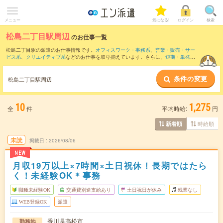
メニュー
気になる!
ログイン
検索
松島二丁目駅周辺
のお仕事一覧
松島二丁目駅の派遣のお仕事情報です。
オフィスワーク・事務系
、
営業・販売・サー
ビス系
、
クリエイティブ系
などのお仕事を取り揃えています。さらに、
短期
・
単発
な
どの期間や、
職種未経験OK
などのこだわり条件で絞り込んでいただけます。
条件の変更
また、
高松(香川県)駅
・
瓦町駅
・
高松築港駅
・
栗林駅
・
栗林公園北口駅
など近隣駅のお
松島二丁目駅周辺
仕事もご確認いただけます。
10
1,275
全
件
平均時給:
円
時給順
新着順
未読
掲載日
2026/08/06
NEW
月収19万以上×7時間×土日祝休！長期ではたら
く！未経験OK＊事務
職種未経験OK
交通費別途支給あり
土日祝日が休み
残業なし
WEB登録OK
派遣
香川県高松市
勤務地