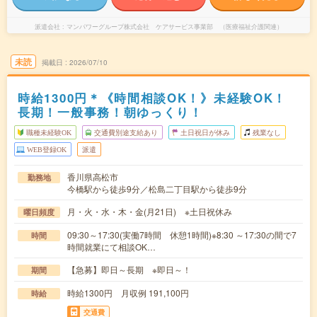
派遣会社
マンパワーグループ株式会社 ケアサービス事業部 （医療福祉介護関連）
未読
掲載日
2026/07/10
時給1300円＊《時間相談OK！》未経験OK！
長期！一般事務！朝ゆっくり！
職種未経験OK
交通費別途支給あり
土日祝日が休み
残業なし
WEB登録OK
派遣
香川県高松市
勤務地
今橋駅から徒歩9分／松島二丁目駅から徒歩9分
月・火・水・木・金(月21日) ※土日祝休み
曜日頻度
09:30～17:30(実働7時間 休憩1時間)※8:30 ～17:30の間で7
時間
時間就業にて相談OK…
【急募】即日～長期 ※即日～！
期間
時給1300円 月収例 191,100円
時給
交通費