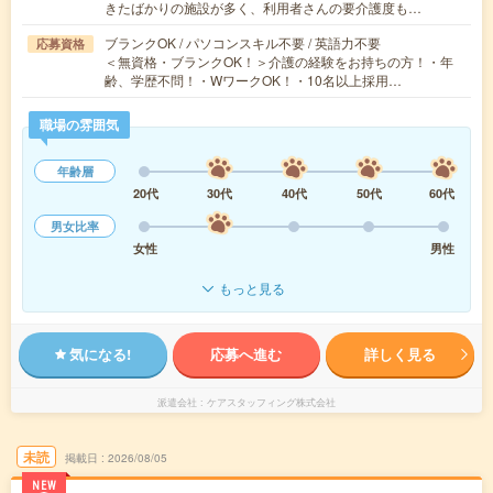
きたばかりの施設が多く、利用者さんの要介護度も…
ブランクOK / パソコンスキル不要 / 英語力不要
応募資格
＜無資格・ブランクOK！＞介護の経験をお持ちの方！・年
齢、学歴不問！・WワークOK！・10名以上採用…
職場の雰囲気
年齢層
20代
30代
40代
50代
60代
男女比率
女性
男性
もっと見る
気になる!
応募へ進む
詳しく見る
派遣会社
ケアスタッフィング株式会社
未読
掲載日
2026/08/05
NEW