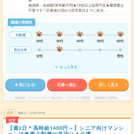
無資格・未経験OK年齢不問★10名以上採用予定★履歴書は
不要です▽応募後の流れ1)翌営業日までに担当…
職場の雰囲気
年齢層
20代
30代
40代
50代
60代
男女比率
女性
男性
もっと見る
気になる!
応募へ進む
詳しく見る
派遣会社
マンパワーグループ株式会社 ケアサービス事業部 （医療福祉介護関連）
未読
掲載日
2026/08/06
NEW
【週2日＊高時給1400円～】シニア向けマンシ
ョンで食事の配膳や見守り＊介護