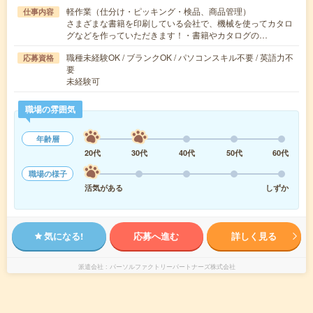
軽作業（仕分け・ピッキング・検品、商品管理）
仕事内容
さまざまな書籍を印刷している会社で、機械を使ってカタロ
グなどを作っていただきます！・書籍やカタログの…
職種未経験OK / ブランクOK / パソコンスキル不要 / 英語力不
応募資格
要
未経験可
職場の雰囲気
年齢層
20代
30代
40代
50代
60代
職場の様子
活気がある
しずか
気になる!
応募へ進む
詳しく見る
派遣会社
パーソルファクトリーパートナーズ株式会社