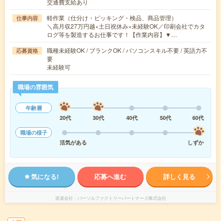
交通費支給あり
軽作業（仕分け・ピッキング・検品、商品管理）
仕事内容
＼高月収27万円越×土日祝休み×未経験OK／印刷会社でカタ
ログ等を製造するお仕事です！【作業内容】▼…
職種未経験OK / ブランクOK / パソコンスキル不要 / 英語力不
応募資格
要
未経験可
職場の雰囲気
年齢層
20代
30代
40代
50代
60代
職場の様子
活気がある
しずか
気になる!
応募へ進む
詳しく見る
派遣会社
パーソルファクトリーパートナーズ株式会社