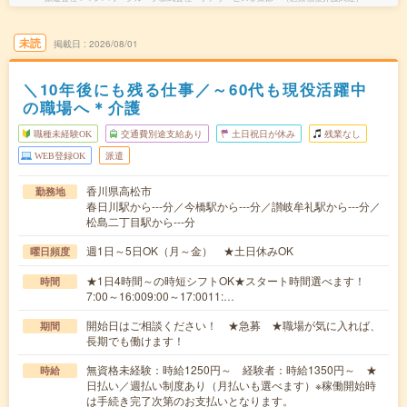
未読
掲載日
2026/08/01
＼10年後にも残る仕事／～60代も現役活躍中
の職場へ＊介護
職種未経験OK
交通費別途支給あり
土日祝日が休み
残業なし
WEB登録OK
派遣
香川県高松市
勤務地
春日川駅から---分／今橋駅から---分／讃岐牟礼駅から---分／
松島二丁目駅から---分
週1日～5日OK（月～金） ★土日休みOK
曜日頻度
★1日4時間～の時短シフトOK★スタート時間選べます！
時間
7:00～16:009:00～17:0011:…
開始日はご相談ください！ ★急募 ★職場が気に入れば、
期間
長期でも働けます！
無資格未経験：時給1250円～ 経験者：時給1350円～ ★
時給
日払い／週払い制度あり（月払いも選べます）※稼働開始時
は手続き完了次第のお支払いとなります。