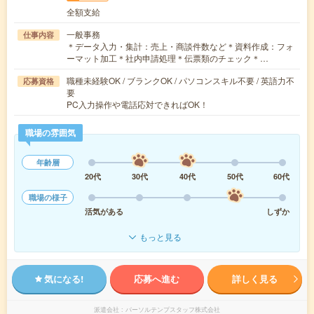
全額支給
一般事務
仕事内容
＊データ入力・集計：売上・商談件数など＊資料作成：フォ
ーマット加工＊社内申請処理＊伝票類のチェック＊…
職種未経験OK / ブランクOK / パソコンスキル不要 / 英語力不
応募資格
要
PC入力操作や電話応対できればOK！
職場の雰囲気
年齢層
20代
30代
40代
50代
60代
職場の様子
活気がある
しずか
もっと見る
気になる!
応募へ進む
詳しく見る
派遣会社
パーソルテンプスタッフ株式会社