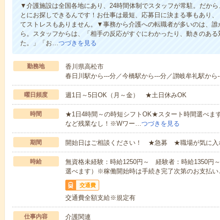
▼介護施設は全国各地にあり、24時間体制でスタッフが常駐。だか
とにお探しできるんです！お仕事は最短、応募日に決まる事もあり、
てストレスもありません。▼事務から介護への転職者が多いのは、誰
ら。スタッフからは、「相手の反応がすぐにわかったり、動きのある
た。」「お…
つづきを見る
勤務地
香川県高松市
春日川駅から---分／今橋駅から---分／讃岐牟礼駅から-
曜日頻度
週1日～5日OK（月～金） ★土日休みOK
時間
★1日4時間～の時短シフトOK★スタート時間選べます！7:00～1
など残業なし！※Wワー…
つづきを見る
期間
開始日はご相談ください！ ★急募 ★職場が気に入
時給
無資格未経験：時給1250円～ 経験者：時給1350
選べます）※稼働開始時は手続き完了次第のお支払い
交通費
交通費全額支給※規定有
仕事内容
介護関連