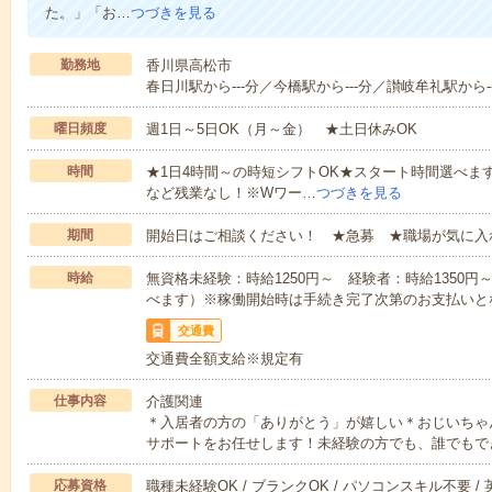
た。」「お…
つづきを見る
勤務地
香川県高松市
春日川駅から---分／今橋駅から---分／讃岐牟礼駅から-
曜日頻度
週1日～5日OK（月～金） ★土日休みOK
時間
★1日4時間～の時短シフトOK★スタート時間選べます！7:00～1
など残業なし！※Wワー…
つづきを見る
期間
開始日はご相談ください！ ★急募 ★職場が気に入
時給
無資格未経験：時給1250円～ 経験者：時給1350
べます）※稼働開始時は手続き完了次第のお支払いと
交通費
交通費全額支給※規定有
仕事内容
介護関連
＊入居者の方の「ありがとう」が嬉しい＊おじいちゃ
サポートをお任せします！未経験の方でも、誰でもで
応募資格
職種未経験OK / ブランクOK / パソコンスキル不要 /