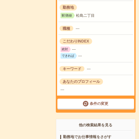
勤務地
松島二丁目
駅/路線
職種
---
こだわりINDEX
---
絶対
---
できれば
キーワード
---
あなたのプロフィール
---
条件の変更
他の検索結果を見る
勤務地でお仕事情報をさがす