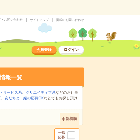
プ・お問い合わせ
サイトマップ
掲載のお問い合わせ
会員登録
ログイン
情報一覧
・サービス系
、
クリエイティブ系
などのお仕事
K
、
友だちと一緒の応募OK
などでもお探し頂け
新着順
一括
応募