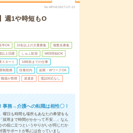
No.MPGKS927137-10
】週1や時短もO
新卒OK
10名以上の大量募集
複数名募集
0歳以上活躍
しゅふ歓迎
WEB登録OK
降スタート
16時前までの仕事
替制勤務
扶養控内
副業・WワークOK
職場が禁煙
派遣多
電話対応なし
！事務→介護への転職は相性〇！
ら、曜日も時間も場所もあなたの希望をも
「採用まで時間がかかって不安…」なん
かの役に立つというやりがいが同じだか
対面サポートが私には合っていまし