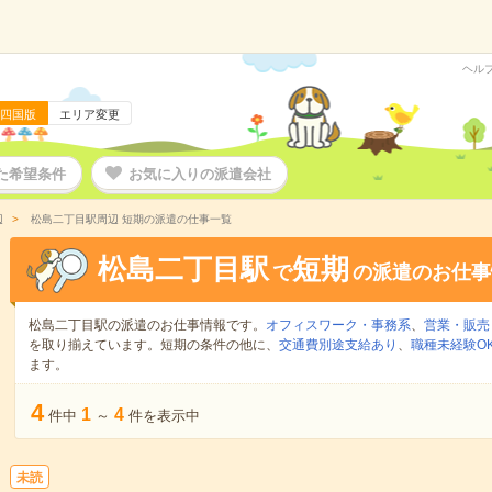
ヘル
四国版
エリア変更
た希望条件
お気に入りの派遣会社
辺
松島二丁目駅周辺 短期の派遣の仕事一覧
松島二丁目駅
短期
で
の派遣のお仕事
松島二丁目駅の派遣のお仕事情報です。
オフィスワーク・事務系
、
営業・販売
を取り揃えています。短期の条件の他に、
交通費別途支給あり
、
職種未経験O
ます。
4
1
4
件中
～
件を表示中
未読