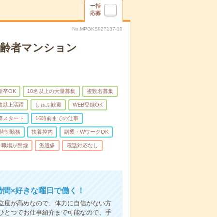
一括
応募
No.MPGKS927137-10
高齢者マンション
新卒OK
10名以上の大量募集
複数名募集
0歳以上活躍
しゅふ歓迎
WEB登録OK
降スタート
16時前までの仕事
替制勤務
扶養控内
副業・WワークOK
職場が禁煙
派遣多
電話対応なし
時間×好きな曜日で働く！
立度が高めなので、体力に自信がない方
ひとつでお仕事紹介まで可能なので、手