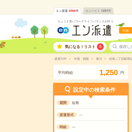
エン派遣
3585
件
エンバイト
7257
件
ちょうど良いワークライフバランスが叶う
中国・
気になる！リスト
0
保存し
派遣TOP
中国・四国
香川
松島二丁目駅周
,
1
2
5
0
平均時給:
円
設定中の検索条件
期間
短期
派遣形式
---
時給
---