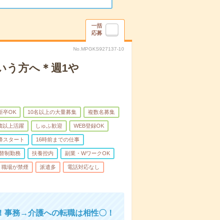
一括
応募
No.MPGKS927137-10
いう方へ＊週1や
新卒OK
10名以上の大量募集
複数名募集
0歳以上活躍
しゅふ歓迎
WEB登録OK
降スタート
16時前までの仕事
替制勤務
扶養控内
副業・WワークOK
職場が禁煙
派遣多
電話対応なし
！事務→介護への転職は相性〇！