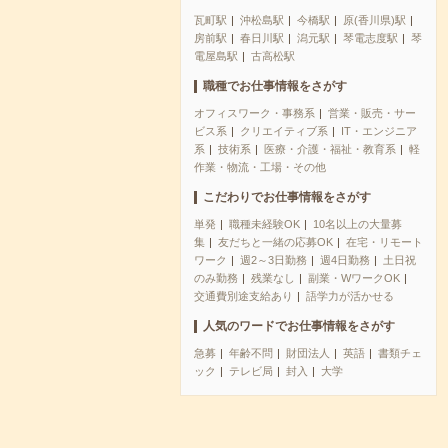
瓦町駅
沖松島駅
今橋駅
原(香川県)駅
房前駅
春日川駅
潟元駅
琴電志度駅
琴
電屋島駅
古高松駅
職種でお仕事情報をさがす
オフィスワーク・事務系
営業・販売・サー
ビス系
クリエイティブ系
IT・エンジニア
系
技術系
医療・介護・福祉・教育系
軽
作業・物流・工場・その他
こだわりでお仕事情報をさがす
単発
職種未経験OK
10名以上の大量募
集
友だちと一緒の応募OK
在宅・リモート
ワーク
週2～3日勤務
週4日勤務
土日祝
のみ勤務
残業なし
副業・WワークOK
交通費別途支給あり
語学力が活かせる
人気のワードでお仕事情報をさがす
急募
年齢不問
財団法人
英語
書類チェ
ック
テレビ局
封入
大学