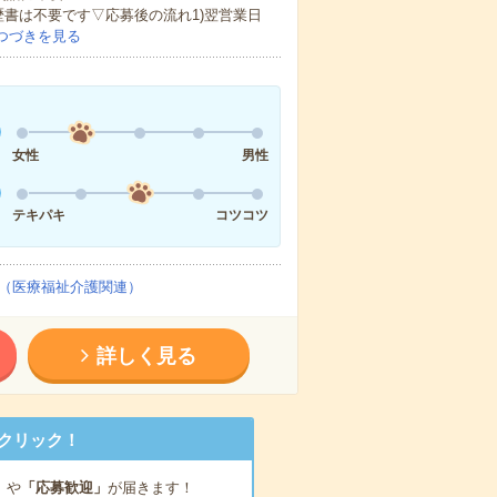
歴書は不要です▽応募後の流れ1)翌営業日
つづきを見る
女性
男性
テキパキ
コツコツ
（医療福祉介護関連）
詳しく見る
クリック！
」
や
「応募歓迎」
が届きます！