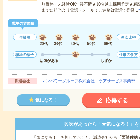
無資格・未経験OK年齢不問★10名以上採用予定★履
までに担当より電話・メールでご連絡2)電話で登録…
職場の雰囲気
年齢層
男女比率
20代
30代
40代
50代
60代
職場の様子
仕事の仕方
活気がある
しずか
マンパワーグループ株式会社 ケアサービス事業部 
派遣会社
応募する
気になる！
興味があったら「★気になる！」を
「気になる！」を押しておくと、派遣会社から
「面談確約