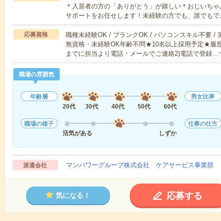
＊入居者の方の「ありがとう」が嬉しい＊おじいちゃ
サポートをお任せします！未経験の方でも、誰でもで
応募資格
職種未経験OK / ブランクOK / パソコンスキル不要 /
無資格・未経験OK年齢不問★10名以上採用予定★履
までに担当より電話・メールでご連絡2)電話で登録…
職場の雰囲気
年齢層
男女比率
20代
30代
40代
50代
60代
職場の様子
仕事の仕方
活気がある
しずか
マンパワーグループ株式会社 ケアサービス事業部 
派遣会社
応募する
気になる！