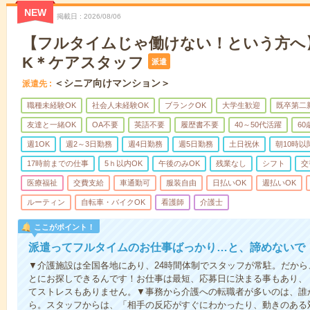
NEW
掲載日
2026/08/06
【フルタイムじゃ働けない！という方へ
K＊ケアスタッフ
派遣
＜シニア向けマンション＞
派遣先
職種未経験OK
社会人未経験OK
ブランクOK
大学生歓迎
既卒第二
友達と一緒OK
OA不要
英語不要
履歴書不要
40～50代活躍
6
週1OK
週2～3日勤務
週4日勤務
週5日勤務
土日祝休
朝10時以
17時前までの仕事
5ｈ以内OK
午後のみOK
残業なし
シフト
交
医療福祉
交費支給
車通勤可
服装自由
日払いOK
週払いOK
ルーティン
自転車・バイクOK
看護師
介護士
ここがポイント！
派遣ってフルタイムのお仕事ばっかり…と、諦めないで
▼介護施設は全国各地にあり、24時間体制でスタッフが常駐。だか
とにお探しできるんです！お仕事は最短、応募日に決まる事もあり、
てストレスもありません。▼事務から介護への転職者が多いのは、誰
ら。スタッフからは、「相手の反応がすぐにわかったり、動きのある