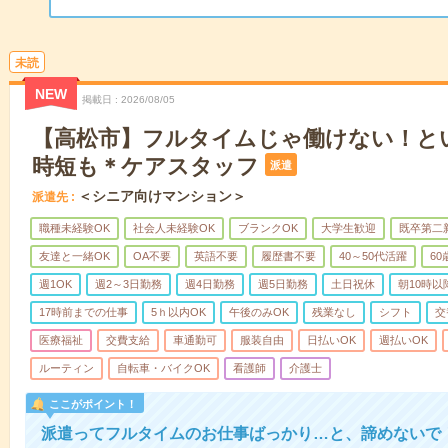
未読
NEW
掲載日
2026/08/05
【高松市】フルタイムじゃ働けない！と
時短も＊ケアスタッフ
派遣
＜シニア向けマンション＞
派遣先
職種未経験OK
社会人未経験OK
ブランクOK
大学生歓迎
既卒第二
友達と一緒OK
OA不要
英語不要
履歴書不要
40～50代活躍
6
週1OK
週2～3日勤務
週4日勤務
週5日勤務
土日祝休
朝10時以
17時前までの仕事
5ｈ以内OK
午後のみOK
残業なし
シフト
交
医療福祉
交費支給
車通勤可
服装自由
日払いOK
週払いOK
ルーティン
自転車・バイクOK
看護師
介護士
ここがポイント！
派遣ってフルタイムのお仕事ばっかり…と、諦めないで