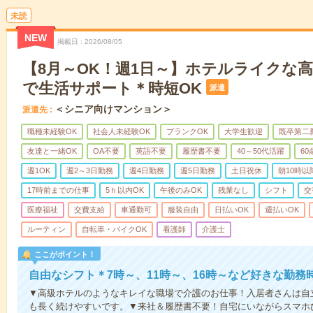
未読
NEW
掲載日
2026/08/05
【8月～OK！週1日～】ホテルライクな
で生活サポート＊時短OK
派遣
＜シニア向けマンション＞
派遣先
職種未経験OK
社会人未経験OK
ブランクOK
大学生歓迎
既卒第二
友達と一緒OK
OA不要
英語不要
履歴書不要
40～50代活躍
6
週1OK
週2～3日勤務
週4日勤務
週5日勤務
土日祝休
朝10時以
17時前までの仕事
5ｈ以内OK
午後のみOK
残業なし
シフト
交
医療福祉
交費支給
車通勤可
服装自由
日払いOK
週払いOK
ルーティン
自転車・バイクOK
看護師
介護士
ここがポイント！
自由なシフト＊7時～、11時～、16時～など好きな勤務
▼高級ホテルのようなキレイな職場で介護のお仕事！入居者さんは自
も長く続けやすいです。▼来社＆履歴書不要！自宅にいながらスマホ