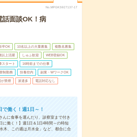
No.MPGKS927137-17
電話面談OK！病
新卒OK
10名以上の大量募集
複数名募集
0歳以上活躍
しゅふ歓迎
WEB登録OK
降スタート
16時前までの仕事
替制勤務
扶養控内
副業・WワークOK
場が禁煙
派遣多
電話対応なし
日で働く！週1日～！
さんに食事を運んだり、診察室まで付き
に働く！】週1日＆1日4時間～の時短
は水木、この週は月水金」など、都合に合