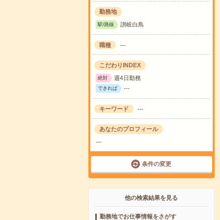
勤務地
讃岐白鳥
駅/路線
職種
---
こだわりINDEX
週4日勤務
絶対
---
できれば
キーワード
---
あなたのプロフィール
---
条件の変更
他の検索結果を見る
勤務地でお仕事情報をさがす