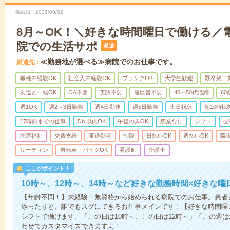
掲載日
2026/08/02
8月～OK！＼好きな時間曜日で働ける／
院での生活サポ
派遣
≪勤務地が選べる≫病院でのお仕事です。
派遣先
職種未経験OK
社会人未経験OK
ブランクOK
大学生歓迎
既卒第二
友達と一緒OK
OA不要
英語不要
履歴書不要
40～50代活躍
6
週1OK
週2～3日勤務
週4日勤務
週5日勤務
土日祝休
朝10時以
17時前までの仕事
5ｈ以内OK
午後のみOK
残業なし
シフト
交
医療福祉
交費支給
車通勤可
制服
日払いOK
週払いOK
職
ルーティン
自転車・バイクOK
看護師
介護士
ここがポイント！
10時～、12時～、14時～など好きな勤務時間×好きな曜
【年齢不問！】未経験・無資格から始められる病院でのお仕事。患者
添ったりと、誰でもスグにできるお仕事メインです！【好きな時間曜日
シフトで働けます。「この日は10時～、この日は12時～」「この週
わせてカスタマイズできますよ！