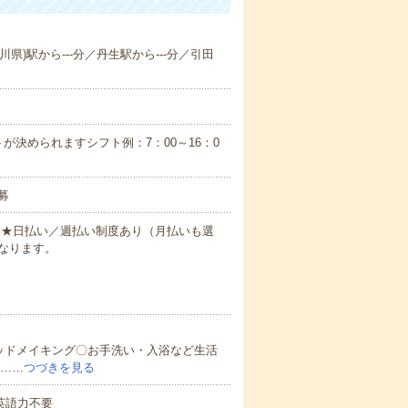
川県)駅から---分／丹生駅から---分／引田
が決められますシフト例：7：00～16：0
募
円～★日払い／週払い制度あり（月払いも選
なります。
ッドメイキング〇お手洗い・入浴など生活
ど……
つづきを見る
 英語力不要