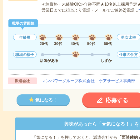
≪無資格・未経験OK≫年齢不問★10名以上採用予定
営業日までに担当より電話・メールでご連絡2)電話…
職場の雰囲気
年齢層
男女比率
20代
30代
40代
50代
60代
職場の様子
仕事の仕方
活気がある
しずか
マンパワーグループ株式会社 ケアサービス事業部 
派遣会社
応募する
気になる！
興味があったら「★気になる！」を
「気になる！」を押しておくと、派遣会社から
「面談確約