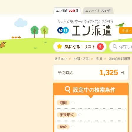
エン派遣
3645
件
エンバイト
7257
件
ちょうど良いワークライフバランスが叶う
中国・
気になる！リスト
0
保存し
派遣TOP
中国・四国
香川
讃岐白鳥駅周辺
,
1
3
2
5
平均時給:
円
設定中の検索条件
期間
---
派遣形式
---
時給
---