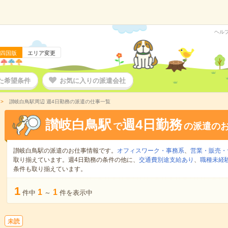
ヘル
四国版
エリア変更
た希望条件
お気に入りの派遣会社
讃岐白鳥駅周辺 週4日勤務の派遣の仕事一覧
讃岐白鳥駅
週4日勤務
で
の派遣の
讃岐白鳥駅の派遣のお仕事情報です。
オフィスワーク・事務系
、
営業・販売・
取り揃えています。週4日勤務の条件の他に、
交通費別途支給あり
、
職種未経験
条件も取り揃えています。
1
1
1
件中
～
件を表示中
未読