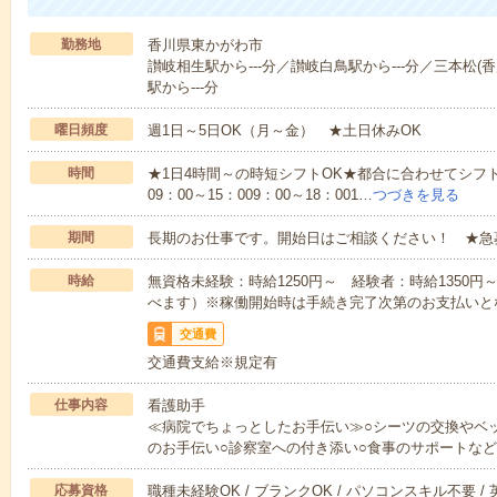
勤務地
香川県東かがわ市
讃岐相生駅から---分／讃岐白鳥駅から---分／三本松(香
駅から---分
曜日頻度
週1日～5日OK（月～金） ★土日休みOK
時間
★1日4時間～の時短シフトOK★都合に合わせてシフト
09：00～15：009：00～18：001…
つづきを見る
期間
長期のお仕事です。開始日はご相談ください！ ★急
時給
無資格未経験：時給1250円～ 経験者：時給1350
べます）※稼働開始時は手続き完了次第のお支払いと
交通費
交通費支給※規定有
仕事内容
看護助手
≪病院でちょっとしたお手伝い≫○シーツの交換やベ
のお手伝い○診察室への付き添い○食事のサポートな
応募資格
職種未経験OK / ブランクOK / パソコンスキル不要 /