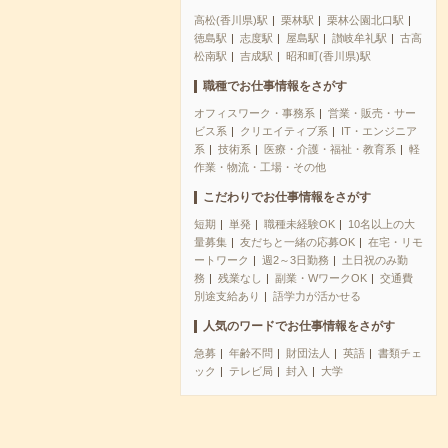
高松(香川県)駅
栗林駅
栗林公園北口駅
徳島駅
志度駅
屋島駅
讃岐牟礼駅
古高
松南駅
吉成駅
昭和町(香川県)駅
職種でお仕事情報をさがす
オフィスワーク・事務系
営業・販売・サー
ビス系
クリエイティブ系
IT・エンジニア
系
技術系
医療・介護・福祉・教育系
軽
作業・物流・工場・その他
こだわりでお仕事情報をさがす
短期
単発
職種未経験OK
10名以上の大
量募集
友だちと一緒の応募OK
在宅・リモ
ートワーク
週2～3日勤務
土日祝のみ勤
務
残業なし
副業・WワークOK
交通費
別途支給あり
語学力が活かせる
人気のワードでお仕事情報をさがす
急募
年齢不問
財団法人
英語
書類チェ
ック
テレビ局
封入
大学