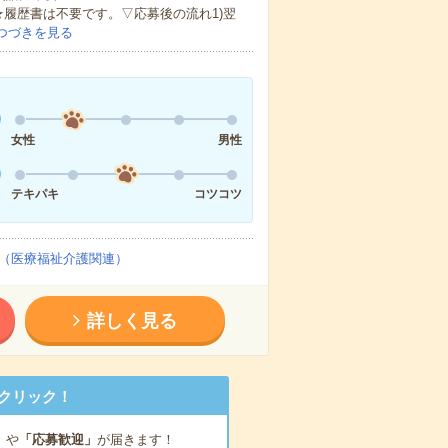
★履歴書は不要です。▽応募後の流れ1)翌
つづきを見る
女性
男性
テキパキ
コツコツ
（医療福祉介護関連）
詳しく見る
クリック！
」
や
「応募歓迎」
が届きます！