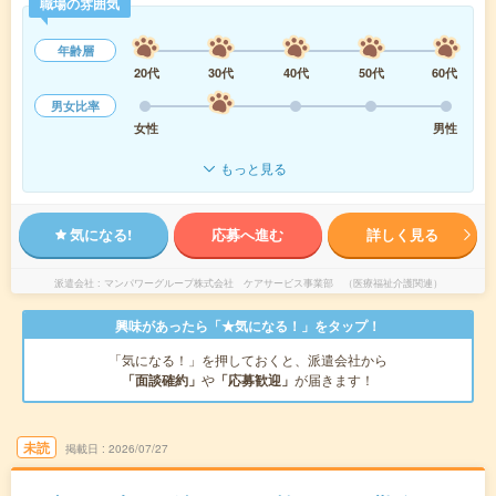
職場の雰囲気
年齢層
20代
30代
40代
50代
60代
男女比率
女性
男性
もっと見る
気になる!
応募へ進む
詳しく見る
派遣会社
マンパワーグループ株式会社 ケアサービス事業部 （医療福祉介護関連）
興味があったら「★気になる！」をタップ！
「気になる！」を押しておくと、派遣会社から
「面談確約」
や
「応募歓迎」
が届きます！
未読
掲載日
2026/07/27