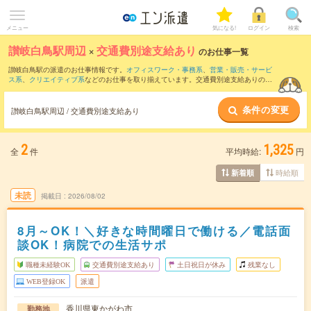
メニュー
気になる!
ログイン
検索
讃岐白鳥駅周辺
×
交通費別途支給あり
のお仕事一覧
讃岐白鳥駅の派遣のお仕事情報です。
オフィスワーク・事務系
、
営業・販売・サービ
ス系
、
クリエイティブ系
などのお仕事を取り揃えています。交通費別途支給ありの条
件の他に、
職種未経験OK
、
友だちと一緒の応募OK
、
週4日勤務
などのこだわり条件も
取り揃えています。
条件の変更
讃岐白鳥駅周辺 / 交通費別途支給あり
2
1,325
全
件
平均時給:
円
時給順
新着順
未読
掲載日
2026/08/02
8月～OK！＼好きな時間曜日で働ける／電話面
談OK！病院での生活サポ
職種未経験OK
交通費別途支給あり
土日祝日が休み
残業なし
WEB登録OK
派遣
香川県東かがわ市
勤務地