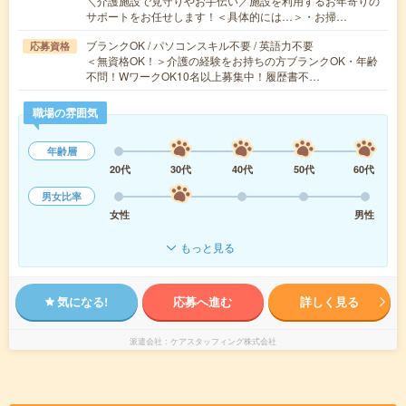
＼介護施設で見守りやお手伝い／施設を利用するお年寄りの
サポートをお任せします！＜具体的には…＞・お掃…
ブランクOK / パソコンスキル不要 / 英語力不要
応募資格
＜無資格OK！＞介護の経験をお持ちの方ブランクOK・年齢
不問！WワークOK10名以上募集中！履歴書不…
職場の雰囲気
年齢層
20代
30代
40代
50代
60代
男女比率
女性
男性
もっと見る
気になる!
応募へ進む
詳しく見る
派遣会社
ケアスタッフィング株式会社