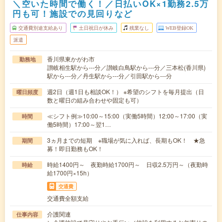
＼空いた時間で働く！／日払いOK×1勤務2.5万
円も可！施設での見回りなど
交通費別途支給あり
土日祝日が休み
残業なし
WEB登録OK
派遣
香川県東かがわ市
勤務地
讃岐相生駅から---分／讃岐白鳥駅から---分／三本松(香川県)
駅から---分／丹生駅から---分／引田駅から---分
週2日（週1日も相談OK！） ※希望のシフトを毎月提出（日
曜日頻度
数と曜日の組み合わせや固定も可）
≪シフト例≫10:00～15:00（実働5時間）12:00～17:00（実
時間
働5時間）17:00～翌1…
3ヵ月までの短期 ※職場が気に入れば、長期もOK！ ★急
期間
募！即日勤務もOK！
時給1400円～ 夜勤時給1700円～ 日収2.5万円～（夜勤時
時給
給1700円×15h）
交通費
交通費全額支給
介護関連
仕事内容