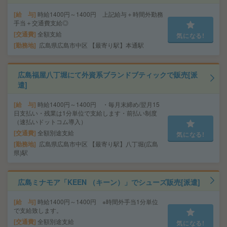
給 与
時給1400円～1400円 上記給与＋時間外勤務
手当＋交通費支給◎
交通費
全額支給
気になる!
勤務地
広島県広島市中区 【最寄り駅】本通駅
広島福屋八丁堀にて外資系ブランドブティックで販売[派
遣]
給 与
時給1400円～1400円 ・毎月末締め/翌月15
日支払い・残業は1分単位で支給します・前払い制度
（速払いドットコム導入）
交通費
全額別途支給
気になる!
勤務地
広島県広島市中区 【最寄り駅】八丁堀(広島
県)駅
広島ミナモア「KEEN （キーン）」でシューズ販売[派遣]
給 与
時給1400円～1400円 ※時間外手当1分単位
で支給致します。
交通費
全額別途支給
気になる!