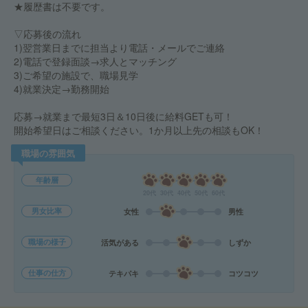
★履歴書は不要です。
▽応募後の流れ
1)翌営業日までに担当より電話・メールでご連絡
2)電話で登録面談→求人とマッチング
3)ご希望の施設で、職場見学
4)就業決定→勤務開始
応募→就業まで最短3日＆10日後に給料GETも可！
開始希望日はご相談ください。1か月以上先の相談もOK！
職場の雰囲気
年齢層
20代
30代
40代
50代
60代
男女比率
女性
男性
職場の様子
活気がある
しずか
仕事の仕方
テキパキ
コツコツ