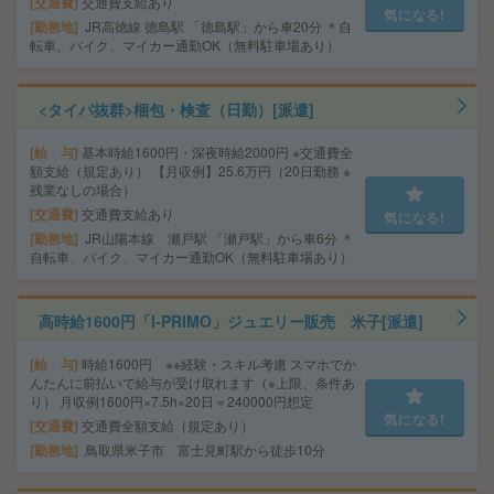
交通費
交通費支給あり
気になる!
勤務地
JR高徳線 徳島駅 「徳島駅」から車20分 ＊自
転車、バイク、マイカー通勤OK（無料駐車場あり）
<タイパ抜群>梱包・検査（日勤）[派遣]
給 与
基本時給1600円・深夜時給2000円 ※交通費全
額支給（規定あり） 【月収例】25.6万円（20日勤務 ※
残業なしの場合）
交通費
交通費支給あり
気になる!
勤務地
JR山陽本線 瀬戸駅 「瀬戸駅」から車6分 ＊
自転車、バイク、マイカー通勤OK（無料駐車場あり）
高時給1600円「I-PRIMO」ジュエリー販売 米子[派遣]
給 与
時給1600円 ※※経験・スキル考慮 スマホでか
んたんに前払いで給与が受け取れます（※上限、条件あ
り） 月収例1600円×7.5h×20日＝240000円想定
気になる!
交通費
交通費全額支給（規定あり）
勤務地
鳥取県米子市 富士見町駅から徒歩10分