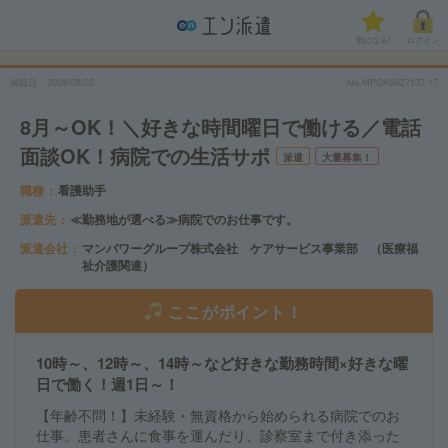
気になる!
ログイン
掲載日
2026/08/02
No.MPGKS927137-17
8月～OK！＼好きな時間曜日で働ける／電話
面談OK！病院での生活サポ
派遣
大量募集！
職種
看護助手
派遣先
≪勤務地が選べる≫病院でのお仕事です。
派遣会社
マンパワーグループ株式会社 ケアサービス事業部 （医療福
祉介護関連）
ここがポイント！
10時～、12時～、14時～など好きな勤務時間×好きな曜
日で働く！週1日～！
【年齢不問！】未経験・無資格から始められる病院でのお
仕事。患者さんに食事を運んだり、診察室まで付き添った