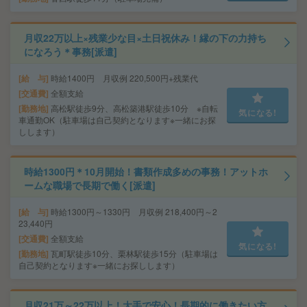
月収22万以上×残業少な目×土日祝休み！縁の下の力持ち
になろう＊事務[派遣]
給 与
時給1400円 月収例 220,500円+残業代
交通費
全額支給
勤務地
高松駅徒歩9分、高松築港駅徒歩10分 ※自転
気になる!
車通勤OK（駐車場は自己契約となります※一緒にお探
しします）
時給1300円＊10月開始！書類作成多めの事務！アットホ
ームな職場で長期で働く[派遣]
給 与
時給1300円～1330円 月収例 218,400円～2
23,440円
交通費
全額支給
気になる!
勤務地
瓦町駅徒歩10分、栗林駅徒歩15分（駐車場は
自己契約となります※一緒にお探しします）
月収21万～22万以上！大手で安心！長期的に働きたい方