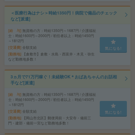
＜医療行為はナシ＞時給1350円！病院で備品のチェック
など[派遣]
給 与
無資格の方：時給1350円～1687円 / 介護福祉
士：時給1600円～2000円 / 初任者以上：時給1450円
～1812円
交通費
全額支給
気になる!
勤務地
【倉敷市】倉敷・水島・西富井・木見・弥生
など勤務地多数！
3ヵ月で71万円稼ぐ！未経験OK＊おばあちゃんのお話相
手など[派遣]
給 与
無資格の方：時給1350円～1687円 / 介護福祉
士：時給1600円～2000円 / 初任者以上：時給1450円
～1812円
交通費
全額支給
気になる!
勤務地
【岡山市北区】郵便局前・大安寺・備前三
門・建部・備前一宮など勤務地多数！