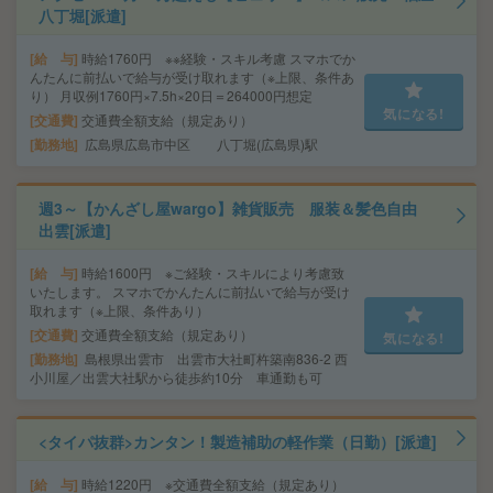
八丁堀[派遣]
給 与
時給1760円 ※※経験・スキル考慮 スマホでか
んたんに前払いで給与が受け取れます（※上限、条件あ
り） 月収例1760円×7.5h×20日＝264000円想定
気になる!
交通費
交通費全額支給（規定あり）
勤務地
広島県広島市中区 八丁堀(広島県)駅
週3～【かんざし屋wargo】雑貨販売 服装＆髪色自由
出雲[派遣]
給 与
時給1600円 ※ご経験・スキルにより考慮致
いたします。 スマホでかんたんに前払いで給与が受け
取れます（※上限、条件あり）
交通費
交通費全額支給（規定あり）
気になる!
勤務地
島根県出雲市 出雲市大社町杵築南836-2 西
小川屋／出雲大社駅から徒歩約10分 車通勤も可
<タイパ抜群>カンタン！製造補助の軽作業（日勤）[派遣]
給 与
時給1220円 ※交通費全額支給（規定あり）