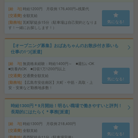
給 与
時給1200円 月収例 176,400円+残業代
交通費
全額支給
気になる!
勤務地
瓦町駅徒歩15分（駐車場は自己契約となりま
す！一緒にお探しします！）
【オープニング募集】おばあちゃんのお散歩付き添いも
仕事の1つ[派遣]
給 与
無資格未経験：時給1400円～ ■週払いOK
■扶養内OK ■日収1万1200円以上
交通費
交通費全額支給
気になる!
勤務地
【広島市安佐南区】大町・中筋・高取・上
安・安東など勤務地多数！
時給1300円＊9月開始！明るい職場で働きやすいと評判！
長期的にはたらく＊事務[派遣]
給 与
時給1300円 月収例 218,400円
交通費
全額支給
気になる!
勤務地
香西駅徒歩11分（駐車場完備）