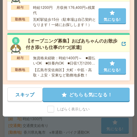
士：時給1600円～2000円 / 初任者以上：時給1450円
時給1200円 月収例 176,400円+残業
給与
～1812円
代
交通費
全額支給
気になる!
瓦町駅徒歩15分（駐車場は自己契約と
気になる!
勤務地
勤務地
【岡山市北区】北長瀬・東中央町・西大寺
なります！一緒にお探しします！）
町・田町・福渡など勤務地多数！
【オープニング募集】おばあちゃんのお散歩
【ほぼ完全在宅！】自宅で住所変更などのデータ入力＆
付き添いも仕事の1つ[派遣]
受付！時給1490円～[派遣]
無資格未経験：時給1400円～ ■週払
給与
いOK ■扶養内OK ■日収1万1200円
給 与
時給1490円～1690円
以上
【広島市安佐南区】大町・中筋・高
気になる!
勤務地
交通費
交通費別途支給（規定）
取・上安・安東など勤務地多数！
気になる!
勤務地
広島県広島市 市役所前から徒歩1分／鷹野橋
駅から徒歩4分
スキップ
どちらも気になる！
給与即払いOK！高時給！土日休み！日勤のお仕事！入力
業務[派遣]
しばらく表示しない
給 与
時給1300円
交通費
交通費支給有り
気になる!
勤務地
香川県丸亀市 ※車通勤・バイク通勤OK