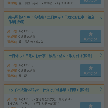
気になる!
勤務地
香川県観音寺市 ※車通勤・バイク通勤OK
給与即払いOK！高時給！土日休み！日勤のお仕事！組立
作業[派遣]
給 与
時給1250円
交通費
交通費支給有り
気になる!
勤務地
香川県高松市車7分
土日休み！日勤のお仕事！検品・組立・取り付け[派遣]
給 与
時給1250円
交通費
交通費支給有り
気になる!
勤務地
丹生駅～
<タイパ抜群>箱詰め・仕分け／軽作業（日勤）[派遣]
給 与
時給1100円 ※交通費全額支給（規定あり）
【月収例】19.0万円（22日勤務＋残業10h）