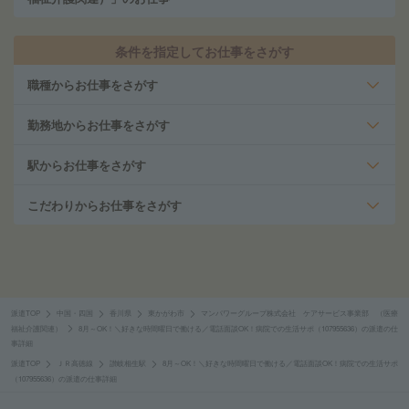
条件を指定してお仕事をさがす
職種からお仕事をさがす
勤務地からお仕事をさがす
駅からお仕事をさがす
こだわりからお仕事をさがす
派遣TOP
中国・四国
香川県
東かがわ市
マンパワーグループ株式会社 ケアサービス事業部 （医療
福祉介護関連）
8月～OK！＼好きな時間曜日で働ける／電話面談OK！病院での生活サポ（107955636）の派遣の仕
事詳細
派遣TOP
ＪＲ高徳線
讃岐相生駅
8月～OK！＼好きな時間曜日で働ける／電話面談OK！病院での生活サポ
（107955636）の派遣の仕事詳細