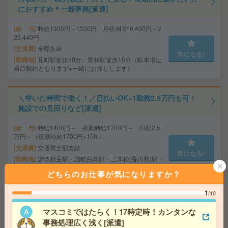
におすすめ＊一般事務[派遣]
給 与
時給1300円～1330円 月収例 218,400円～2
23,440円
交通費
全額支給
気になる!
勤務地
瓦町駅徒歩10分、栗林駅徒歩15分（駐車場は
自己契約となります※一緒にお探しします）
＼空いた時間で働く！／日払いOK×1勤務2.5万円も可！
施設での見回りなど[派遣]
給 与
時給1400円～ 夜勤時給1700円～ 日収2.5
万円～（夜勤時給1700円×15h）
交通費
交通費全額支給
気になる!
勤務地
讃岐相生駅・讃岐白鳥駅・三本松(香川県)駅・
丹生駅・引田駅など ★勤務地選べます！
どちらのお仕事が気になりますか？
1
/10
3ヵ月で71万円稼ぐ！病院で備品のチェックなど＊医療行
為はナシ[派遣]
マスコミではたらく！17時定時！カンタンな
事務処理広く浅く[派遣]
給 与
無資格の方：時給1350円～1687円 / 介護福祉