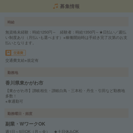
募集情報
時給
無資格未経験：時給1250円～ 経験者：時給1350円～★日払い／週払
い制度あり（月払いも選べます）※稼働開始時は手続き完了次第のお支
払いとなります。
交通費
交通費支給※規定有
勤務地
香川県東かがわ市
【東かがわ市】讃岐相生・讃岐白鳥・三本松・丹生・引田など勤務地
多数！
※車通勤可
勤務曜日・頻度
副業・WワークOK
週1日～5日OK（月～金） ★土日休みOK