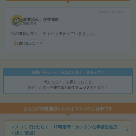
投稿時期
2024年08月
就業済み：介護関連
50代男性
話の進捗が早く、テキパキ決まっていきました。
役に立った！
11
興味があったら「★気になる！」をタップ！
「気になる！」を押しておくと、
保存した求人を
後でまとめてチェック
できます！
あなたの閲覧履歴からのオススメのお仕事です
マスコミではたらく！17時定時！カンタンな事務処理広
く浅く[派遣]