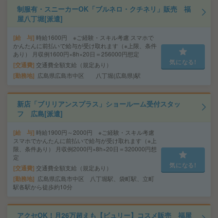
制服有・スニーカーOK「ブルネロ・クチネリ」販売 福
屋八丁堀[派遣]
給 与
時給1600円 ※ご経験・スキル考慮 スマホで
かんたんに前払いで給与が受け取れます（※上限、条件
あり） 月収例1600円×8h×20日＝256000円想定
気になる!
交通費
交通費全額支給（規定あり）
勤務地
広島県広島市中区 八丁堀(広島県)駅
新店「ブリリアンスプラス」ショールーム受付スタッ
フ 広島[派遣]
給 与
時給1900円～2000円 ※ご経験・スキル考慮
スマホでかんたんに前払いで給与が受け取れます（※上
限、条件あり） 月収例2000円×8h×20日＝320000円想
定
気になる!
交通費
交通費全額支給（規定あり）
勤務地
広島県広島市中区 八丁堀駅、袋町駅、立町
駅各駅から徒歩約10分
アクセOK！月26万超えも【ビュリー】コスメ販売 福屋