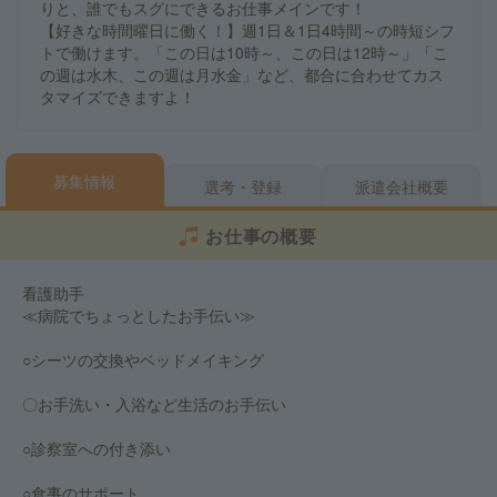
りと、誰でもスグにできるお仕事メインです！
【好きな時間曜日に働く！】週1日＆1日4時間～の時短シフ
トで働けます。「この日は10時～、この日は12時～」「こ
の週は水木、この週は月水金」など、都合に合わせてカス
タマイズできますよ！
募集情報
選考・登録
派遣会社概要
お仕事の概要
看護助手
≪病院でちょっとしたお手伝い≫
○シーツの交換やベッドメイキング
〇お手洗い・入浴など生活のお手伝い
○診察室への付き添い
○食事のサポート