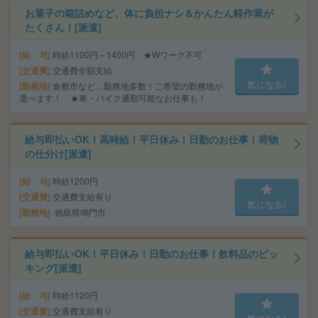
お菓子の箱詰めなど、体に負担ナシ＆かんたん軽作業が
たくさん！[派遣]
給 与
時給1100円～1400円 ★Wワーク不可
交通費
交通費全額支給
気になる!
勤務地
倉敷市など…勤務地多数！ご希望の勤務地が
選べます！ ★車・バイク通勤可能なお仕事も！
給与即払いOK！高時給！平日休み！日勤のお仕事！荷物
の仕分け[派遣]
給 与
時給1200円
交通費
交通費支給有り
気になる!
勤務地
徳島県鳴門市
給与即払いOK！平日休み！日勤のお仕事！飲料品のピッ
キング[派遣]
給 与
時給1120円
交通費
交通費支給有り