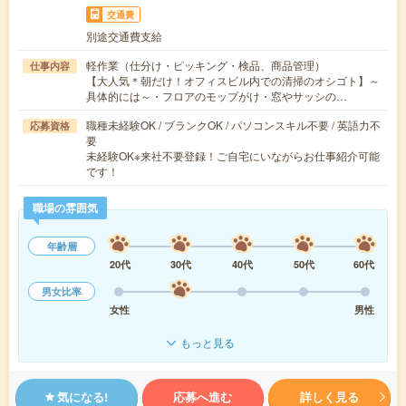
交通費
別途交通費支給
軽作業（仕分け・ピッキング・検品、商品管理）
仕事内容
【大人気＊朝だけ！オフィスビル内での清掃のオシゴト】～
具体的には～・フロアのモップがけ・窓やサッシの…
職種未経験OK / ブランクOK / パソコンスキル不要 / 英語力不
応募資格
要
未経験OK※来社不要登録！ご自宅にいながらお仕事紹介可能
です！
職場の雰囲気
年齢層
20代
30代
40代
50代
60代
男女比率
女性
男性
もっと見る
気になる!
応募へ進む
詳しく見る