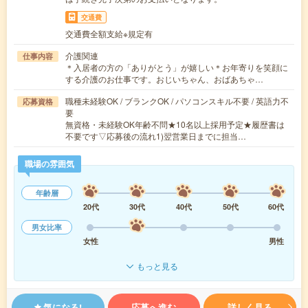
交通費
交通費全額支給※規定有
介護関連
仕事内容
＊入居者の方の「ありがとう」が嬉しい＊お年寄りを笑顔に
する介護のお仕事です。おじいちゃん、おばあちゃ…
職種未経験OK / ブランクOK / パソコンスキル不要 / 英語力不
応募資格
要
無資格・未経験OK年齢不問★10名以上採用予定★履歴書は
不要です▽応募後の流れ1)翌営業日までに担当…
職場の雰囲気
年齢層
20代
30代
40代
50代
60代
男女比率
女性
男性
もっと見る
気になる!
応募へ進む
詳しく見る