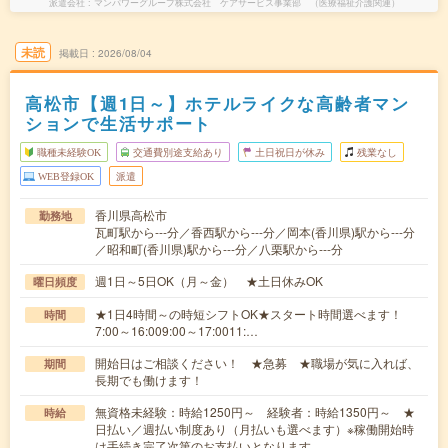
派遣会社
マンパワーグループ株式会社 ケアサービス事業部 （医療福祉介護関連）
未読
掲載日
2026/08/04
高松市【週1日～】ホテルライクな高齢者マン
ションで生活サポート
職種未経験OK
交通費別途支給あり
土日祝日が休み
残業なし
WEB登録OK
派遣
香川県高松市
勤務地
瓦町駅から---分／香西駅から---分／岡本(香川県)駅から---分
／昭和町(香川県)駅から---分／八栗駅から---分
週1日～5日OK（月～金） ★土日休みOK
曜日頻度
★1日4時間～の時短シフトOK★スタート時間選べます！
時間
7:00～16:009:00～17:0011:…
開始日はご相談ください！ ★急募 ★職場が気に入れば、
期間
長期でも働けます！
無資格未経験：時給1250円～ 経験者：時給1350円～ ★
時給
日払い／週払い制度あり（月払いも選べます）※稼働開始時
は手続き完了次第のお支払いとなります。