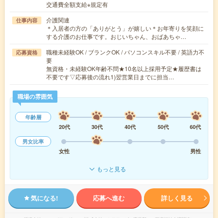
交通費全額支給※規定有
介護関連
仕事内容
＊入居者の方の「ありがとう」が嬉しい＊お年寄りを笑顔に
する介護のお仕事です。おじいちゃん、おばあちゃ…
職種未経験OK / ブランクOK / パソコンスキル不要 / 英語力不
応募資格
要
無資格・未経験OK年齢不問★10名以上採用予定★履歴書は
不要です▽応募後の流れ1)翌営業日までに担当…
職場の雰囲気
年齢層
20代
30代
40代
50代
60代
男女比率
女性
男性
もっと見る
気になる!
応募へ進む
詳しく見る