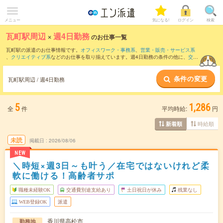
メニュー
気になる!
ログイン
検索
瓦町駅周辺
×
週4日勤務
のお仕事一覧
瓦町駅の派遣のお仕事情報です。
オフィスワーク・事務系
、
営業・販売・サービス系
、
クリエイティブ系
などのお仕事を取り揃えています。週4日勤務の条件の他に、
交通
費別途支給あり
、
職種未経験OK
、
友だちと一緒の応募OK
などのこだわり条件も取り
揃えています。
条件の変更
瓦町駅周辺 / 週4日勤務
5
1,286
全
件
平均時給:
円
時給順
新着順
未読
掲載日
2026/08/06
NEW
＼時短×週3日～も叶う／在宅ではないけれど柔
軟に働ける！高齢者サポ
職種未経験OK
交通費別途支給あり
土日祝日が休み
残業なし
WEB登録OK
派遣
香川県高松市
勤務地