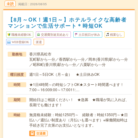
未読
掲載日
2026/08/05
【8月～OK！週1日～】ホテルライクな高齢者
マンションで生活サポート＊時短OK
職種未経験OK
交通費別途支給あり
土日祝日が休み
残業なし
WEB登録OK
派遣
香川県高松市
勤務地
瓦町駅から---分／香西駅から---分／岡本(香川県)駅から---分
／昭和町(香川県)駅から---分／八栗駅から---分
週1日～5日OK（月～金） ★土日休みOK
曜日頻度
★1日4時間～の時短シフトOK★スタート時間選べます！
時間
7:00～16:009:00～17:0011:…
開始日はご相談ください！ ★急募 ★職場が気に入れば、
期間
長期でも働けます！
無資格未経験：時給1250円～ 経験者：時給1350円～★日
時給
払い／週払い制度あり（月払いも選べます）※稼働開始時は
手続き完了次第のお支払いとなります。
交通費