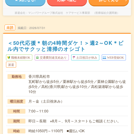
派遣会社
マンパワーグループ株式会社 ケアサービス事業部 （医療福祉介護関連）
未読
掲載日
2026/07/31
＜50代応援＊朝の4時間ダケ！＞週2～OK＊ビ
ル内でサクッと清掃のオシゴト
職種未経験OK
交通費別途支給あり
土日祝日が休み
WEB登録OK
派遣
香川県高松市
勤務地
瓦町駅から徒歩5分／栗林駅から徒歩5分／栗林公園駅から徒
歩5分／高松(香川県)駅から徒歩10分／高松築港駅から徒歩
10分
月～金（土日祝休み）
曜日頻度
7:00～11:00
時間
即日～長期 ※8月～、9月～スタートもご相談ください。
期間
時給1050円～1100円 ■週払いOK
時給