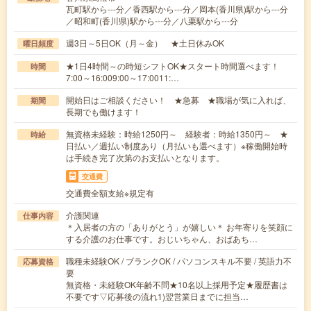
瓦町駅から---分／香西駅から---分／岡本(香川県)駅から---分
／昭和町(香川県)駅から---分／八栗駅から---分
週3日～5日OK（月～金） ★土日休みOK
曜日頻度
★1日4時間～の時短シフトOK★スタート時間選べます！
時間
7:00～16:009:00～17:0011:…
開始日はご相談ください！ ★急募 ★職場が気に入れば、
期間
長期でも働けます！
無資格未経験：時給1250円～ 経験者：時給1350円～ ★
時給
日払い／週払い制度あり（月払いも選べます）※稼働開始時
は手続き完了次第のお支払いとなります。
交通費
交通費全額支給※規定有
介護関連
仕事内容
＊入居者の方の「ありがとう」が嬉しい＊ お年寄りを笑顔に
する介護のお仕事です。おじいちゃん、おばあち…
職種未経験OK / ブランクOK / パソコンスキル不要 / 英語力不
応募資格
要
無資格・未経験OK年齢不問★10名以上採用予定★履歴書は
不要です▽応募後の流れ1)翌営業日までに担当…