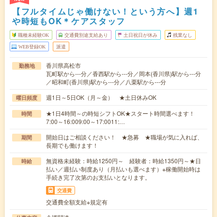
【フルタイムじゃ働けない！という方へ】週1
や時短もOK＊ケアスタッフ
職種未経験OK
交通費別途支給あり
土日祝日が休み
残業なし
WEB登録OK
派遣
香川県高松市
勤務地
瓦町駅から---分／香西駅から---分／岡本(香川県)駅から---分
／昭和町(香川県)駅から---分／八栗駅から---分
週1日～5日OK（月～金） ★土日休みOK
曜日頻度
★1日4時間～の時短シフトOK★スタート時間選べます！
時間
7:00～16:009:00～17:0011:…
開始日はご相談ください！ ★急募 ★職場が気に入れば、
期間
長期でも働けます！
無資格未経験：時給1250円～ 経験者：時給1350円～★日
時給
払い／週払い制度あり（月払いも選べます）※稼働開始時は
手続き完了次第のお支払いとなります。
交通費
交通費全額支給※規定有