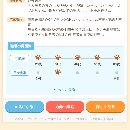
介護関連
仕事内容
＊入居者の方の「ありがとう」が嬉しい＊おじいちゃん、お
ばあちゃんが暮らす施設での生活サポートをお任せ…
職種未経験OK / ブランクOK / パソコンスキル不要 / 英語力不
応募資格
要
無資格・未経験OK年齢不問★10名以上採用予定★履歴書は
不要です▽応募後の流れ1)翌営業日までに担当…
職場の雰囲気
年齢層
20代
30代
40代
50代
60代
男女比率
女性
男性
もっと見る
気になる!
応募へ進む
詳しく見る
派遣会社
マンパワーグループ株式会社 ケアサービス事業部 （医療福祉介護関連）