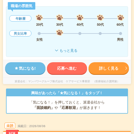
職場の雰囲気
年齢層
20代
30代
40代
50代
60代
男女比率
女性
男性
もっと見る
気になる!
応募へ進む
詳しく見る
派遣会社
マンパワーグループ株式会社 ケアサービス事業部 （医療福祉介護関連）
興味があったら「★気になる！」をタップ！
「気になる！」を押しておくと、派遣会社から
「面談確約」
や
「応募歓迎」
が届きます！
未読
掲載日
2026/08/06
NEW