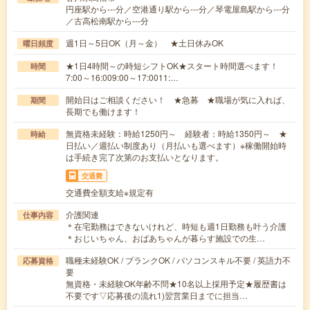
円座駅から---分／空港通り駅から---分／琴電屋島駅から---分
／古高松南駅から---分
週1日～5日OK（月～金） ★土日休みOK
曜日頻度
★1日4時間～の時短シフトOK★スタート時間選べます！
時間
7:00～16:009:00～17:0011:…
開始日はご相談ください！ ★急募 ★職場が気に入れば、
期間
長期でも働けます！
無資格未経験：時給1250円～ 経験者：時給1350円～ ★
時給
日払い／週払い制度あり（月払いも選べます）※稼働開始時
は手続き完了次第のお支払いとなります。
交通費
交通費全額支給※規定有
介護関連
仕事内容
＊在宅勤務はできないけれど、時短も週1日勤務も叶う介護
＊おじいちゃん、おばあちゃんが暮らす施設での生…
職種未経験OK / ブランクOK / パソコンスキル不要 / 英語力不
応募資格
要
無資格・未経験OK年齢不問★10名以上採用予定★履歴書は
不要です▽応募後の流れ1)翌営業日までに担当…