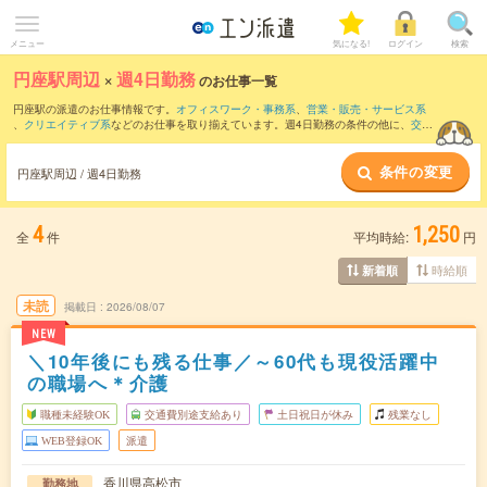
メニュー
気になる!
ログイン
検索
円座駅周辺
×
週4日勤務
のお仕事一覧
円座駅の派遣のお仕事情報です。
オフィスワーク・事務系
、
営業・販売・サービス系
、
クリエイティブ系
などのお仕事を取り揃えています。週4日勤務の条件の他に、
交通
費別途支給あり
、
職種未経験OK
、
友だちと一緒の応募OK
などのこだわり条件も取り
揃えています。
条件の変更
円座駅周辺 / 週4日勤務
4
1,250
全
件
平均時給:
円
時給順
新着順
未読
掲載日
2026/08/07
NEW
＼10年後にも残る仕事／～60代も現役活躍中
の職場へ＊介護
職種未経験OK
交通費別途支給あり
土日祝日が休み
残業なし
WEB登録OK
派遣
香川県高松市
勤務地