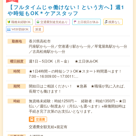
【フルタイムじゃ働けない！という方へ】週1
や時短もOK＊ケアスタッフ
職種未経験OK
交通費別途支給あり
土日祝日が休み
残業なし
WEB登録OK
派遣
香川県高松市
勤務地
円座駅から---分／空港通り駅から---分／琴電屋島駅から---分
／古高松南駅から---分
週1日～5日OK（月～金） ★土日休みOK
曜日頻度
★1日4時間～の時短シフトOK★スタート時間選べます！
時間
7:00～16:009:00～17:0011:…
開始日はご相談ください！ ★急募 ★職場が気に入れば、
期間
長期でも働けます！
無資格未経験：時給1250円～ 経験者：時給1350円～★日
時給
払い／週払い制度あり（月払いも選べます）※稼働開始時は
手続き完了次第のお支払いとなります。
交通費
交通費全額支給※規定有