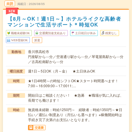
未読
掲載日
2026/08/05
NEW
【8月～OK！週1日～】ホテルライクな高齢者
マンションで生活サポート＊時短OK
職種未経験OK
交通費別途支給あり
土日祝日が休み
残業なし
WEB登録OK
派遣
香川県高松市
勤務地
円座駅から---分／空港通り駅から---分／琴電屋島駅から---分
／古高松南駅から---分
週1日～5日OK（月～金） ★土日休みOK
曜日頻度
★1日4時間～の時短シフトOK★スタート時間選べます！
時間
7:00～16:009:00～17:0011:…
開始日はご相談ください！ ★急募 ★職場が気に入れば、
期間
長期でも働けます！
無資格未経験：時給1250円～ 経験者：時給1350円～★日
時給
払い／週払い制度あり（月払いも選べます）※稼働開始時は
手続き完了次第のお支払いとなります。
交通費