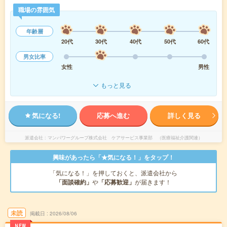
職場の雰囲気
年齢層
20代
30代
40代
50代
60代
男女比率
女性
男性
もっと見る
気になる!
応募へ進む
詳しく見る
派遣会社
マンパワーグループ株式会社 ケアサービス事業部 （医療福祉介護関連）
興味があったら「★気になる！」をタップ！
「気になる！」を押しておくと、派遣会社から
「面談確約」
や
「応募歓迎」
が届きます！
未読
掲載日
2026/08/06
NEW