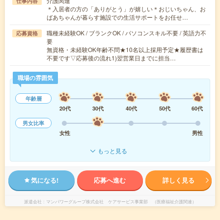
介護関連
仕事内容
＊入居者の方の「ありがとう」が嬉しい＊おじいちゃん、お
ばあちゃんが暮らす施設での生活サポートをお任せ…
職種未経験OK / ブランクOK / パソコンスキル不要 / 英語力不
応募資格
要
無資格・未経験OK年齢不問★10名以上採用予定★履歴書は
不要です▽応募後の流れ1)翌営業日までに担当…
職場の雰囲気
年齢層
20代
30代
40代
50代
60代
男女比率
女性
男性
もっと見る
気になる!
応募へ進む
詳しく見る
派遣会社
マンパワーグループ株式会社 ケアサービス事業部 （医療福祉介護関連）