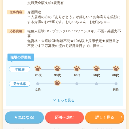
交通費全額支給※規定有
介護関連
仕事内容
＊入居者の方の「ありがとう」が嬉しい＊お年寄りを笑顔に
する介護のお仕事です。おじいちゃん、おばあちゃ…
職種未経験OK / ブランクOK / パソコンスキル不要 / 英語力不
応募資格
要
無資格・未経験OK年齢不問★10名以上採用予定★履歴書は
不要です▽応募後の流れ1)翌営業日までに担当…
職場の雰囲気
年齢層
20代
30代
40代
50代
60代
男女比率
女性
男性
もっと見る
気になる!
応募へ進む
詳しく見る