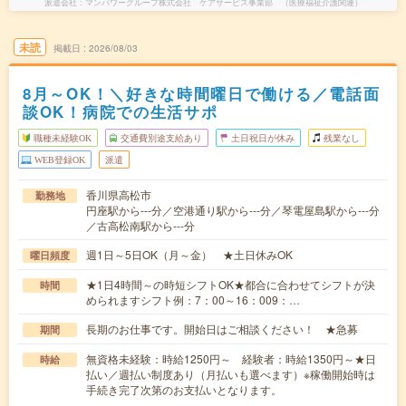
派遣会社
マンパワーグループ株式会社 ケアサービス事業部 （医療福祉介護関連）
未読
掲載日
2026/08/03
8月～OK！＼好きな時間曜日で働ける／電話面
談OK！病院での生活サポ
職種未経験OK
交通費別途支給あり
土日祝日が休み
残業なし
WEB登録OK
派遣
香川県高松市
勤務地
円座駅から---分／空港通り駅から---分／琴電屋島駅から---分
／古高松南駅から---分
週1日～5日OK（月～金） ★土日休みOK
曜日頻度
★1日4時間～の時短シフトOK★都合に合わせてシフトが決
時間
められますシフト例：7：00～16：009：…
長期のお仕事です。開始日はご相談ください！ ★急募
期間
無資格未経験：時給1250円～ 経験者：時給1350円～★日
時給
払い／週払い制度あり（月払いも選べます）※稼働開始時は
手続き完了次第のお支払いとなります。