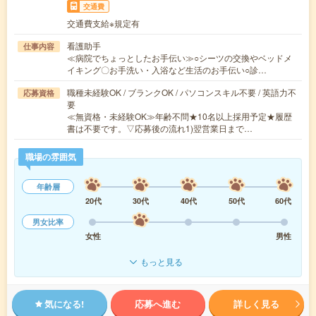
交通費
交通費支給※規定有
看護助手
仕事内容
≪病院でちょっとしたお手伝い≫○シーツの交換やベッドメ
イキング〇お手洗い・入浴など生活のお手伝い○診…
職種未経験OK / ブランクOK / パソコンスキル不要 / 英語力不
応募資格
要
≪無資格・未経験OK≫年齢不問★10名以上採用予定★履歴
書は不要です。▽応募後の流れ1)翌営業日まで…
職場の雰囲気
年齢層
20代
30代
40代
50代
60代
男女比率
女性
男性
もっと見る
気になる!
応募へ進む
詳しく見る