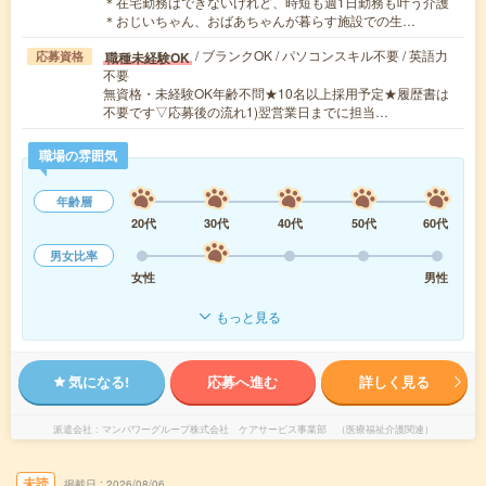
＊在宅勤務はできないけれど、時短も週1日勤務も叶う介護
＊おじいちゃん、おばあちゃんが暮らす施設での生…
/ ブランクOK / パソコンスキル不要 / 英語力
職種未経験OK
応募資格
不要
無資格・未経験OK年齢不問★10名以上採用予定★履歴書は
不要です▽応募後の流れ1)翌営業日までに担当…
職場の雰囲気
年齢層
20代
30代
40代
50代
60代
男女比率
女性
男性
もっと見る
気になる!
応募へ進む
詳しく見る
派遣会社
マンパワーグループ株式会社 ケアサービス事業部 （医療福祉介護関連）
未読
掲載日
2026/08/06