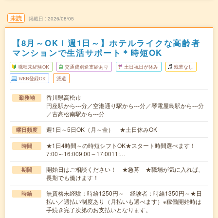
未読
掲載日
2026/08/05
【8月～OK！週1日～】ホテルライクな高齢者
マンションで生活サポート＊時短OK
職種未経験OK
交通費別途支給あり
土日祝日が休み
残業なし
WEB登録OK
派遣
香川県高松市
勤務地
円座駅から---分／空港通り駅から---分／琴電屋島駅から---分
／古高松南駅から---分
週1日～5日OK（月～金） ★土日休みOK
曜日頻度
★1日4時間～の時短シフトOK★スタート時間選べます！
時間
7:00～16:009:00～17:0011:…
開始日はご相談ください！ ★急募 ★職場が気に入れば、
期間
長期でも働けます！
無資格未経験：時給1250円～ 経験者：時給1350円～★日
時給
払い／週払い制度あり（月払いも選べます）※稼働開始時は
手続き完了次第のお支払いとなります。