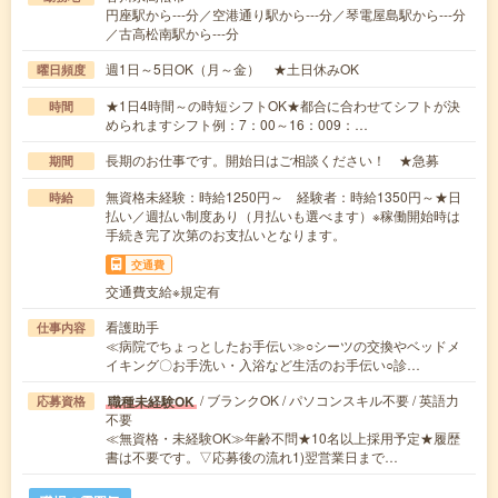
円座駅から---分／空港通り駅から---分／琴電屋島駅から---分
／古高松南駅から---分
週1日～5日OK（月～金） ★土日休みOK
曜日頻度
★1日4時間～の時短シフトOK★都合に合わせてシフトが決
時間
められますシフト例：7：00～16：009：…
長期のお仕事です。開始日はご相談ください！ ★急募
期間
無資格未経験：時給1250円～ 経験者：時給1350円～★日
時給
払い／週払い制度あり（月払いも選べます）※稼働開始時は
手続き完了次第のお支払いとなります。
交通費
交通費支給※規定有
看護助手
仕事内容
≪病院でちょっとしたお手伝い≫○シーツの交換やベッドメ
イキング〇お手洗い・入浴など生活のお手伝い○診…
/ ブランクOK / パソコンスキル不要 / 英語力
職種未経験OK
応募資格
不要
≪無資格・未経験OK≫年齢不問★10名以上採用予定★履歴
書は不要です。▽応募後の流れ1)翌営業日まで…