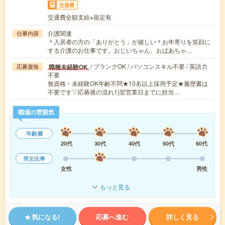
交通費
交通費全額支給※規定有
介護関連
仕事内容
＊入居者の方の「ありがとう」が嬉しい＊お年寄りを笑顔に
する介護のお仕事です。おじいちゃん、おばあちゃ…
/ ブランクOK / パソコンスキル不要 / 英語力
職種未経験OK
応募資格
不要
無資格・未経験OK年齢不問★10名以上採用予定★履歴書は
不要です▽応募後の流れ1)翌営業日までに担当…
職場の雰囲気
年齢層
20代
30代
40代
50代
60代
男女比率
女性
男性
もっと見る
気になる!
応募へ進む
詳しく見る