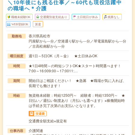
＼10年後にも残る仕事／～60代も現役活躍中
の職場へ＊介護
職種未経験OK
交通費別途支給あり
土日祝日が休み
残業なし
WEB登録OK
派遣
香川県高松市
勤務地
円座駅から---分／空港通り駅から---分／琴電屋島駅から---分
／古高松南駅から---分
週1日～5日OK（月～金） ★土日休みOK
曜日頻度
★1日4時間～の時短シフトOK★スタート時間選べます！
時間
7:00～16:009:00～17:0011:…
開始日はご相談ください！ ★急募 ★職場が気に入れば、
期間
長期でも働けます！
無資格未経験：時給1250円～ 経験者：時給1350円～ ★
時給
日払い／週払い制度あり（月払いも選べます）※稼働開始時
は手続き完了次第のお支払いとなります。
交通費
交通費全額支給※規定有
介護関連
仕事内容