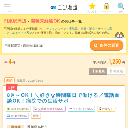
メニュー
気になる!
ログイン
検索
円座駅周辺
×
職種未経験OK
のお仕事一覧
円座駅の派遣のお仕事情報です。
オフィスワーク・事務系
、
営業・販売・サービス系
、
クリエイティブ系
などのお仕事を取り揃えています。職種未経験OKの条件の他に、
交通費別途支給あり
、
友だちと一緒の応募OK
、
週4日勤務
などのこだわり条件も取り
揃えています。
条件の変更
円座駅周辺 / 職種未経験OK
4
1,250
全
件
平均時給:
円
時給順
新着順
未読
掲載日
2026/08/08
NEW
8月～OK！＼好きな時間曜日で働ける／電話面
談OK！病院での生活サポ
職種未経験OK
交通費別途支給あり
土日祝日が休み
残業なし
WEB登録OK
派遣
香川県高松市
勤務地