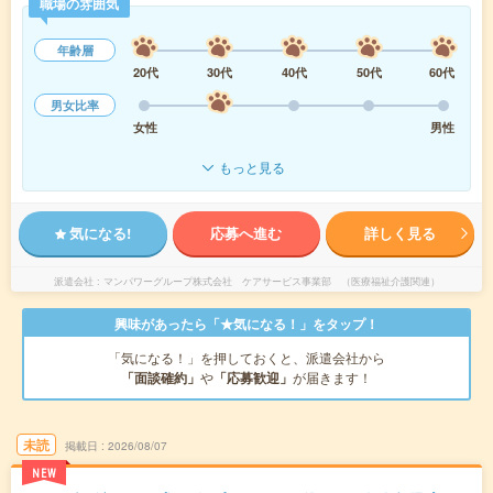
職場の雰囲気
年齢層
20代
30代
40代
50代
60代
男女比率
女性
男性
もっと見る
気になる!
応募へ進む
詳しく見る
派遣会社
マンパワーグループ株式会社 ケアサービス事業部 （医療福祉介護関連）
興味があったら「★気になる！」をタップ！
「気になる！」を押しておくと、派遣会社から
「面談確約」
や
「応募歓迎」
が届きます！
未読
掲載日
2026/08/07
NEW