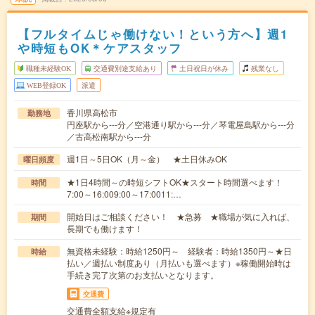
【フルタイムじゃ働けない！という方へ】週1
や時短もOK＊ケアスタッフ
職種未経験OK
交通費別途支給あり
土日祝日が休み
残業なし
WEB登録OK
派遣
香川県高松市
勤務地
円座駅から---分／空港通り駅から---分／琴電屋島駅から---分
／古高松南駅から---分
週1日～5日OK（月～金） ★土日休みOK
曜日頻度
★1日4時間～の時短シフトOK★スタート時間選べます！
時間
7:00～16:009:00～17:0011:…
開始日はご相談ください！ ★急募 ★職場が気に入れば、
期間
長期でも働けます！
無資格未経験：時給1250円～ 経験者：時給1350円～★日
時給
払い／週払い制度あり（月払いも選べます）※稼働開始時は
手続き完了次第のお支払いとなります。
交通費
交通費全額支給※規定有