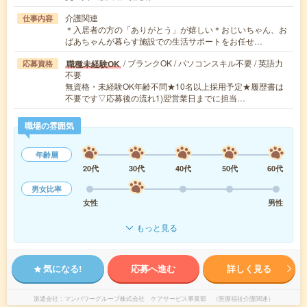
介護関連
仕事内容
＊入居者の方の「ありがとう」が嬉しい＊おじいちゃん、お
ばあちゃんが暮らす施設での生活サポートをお任せ…
/ ブランクOK / パソコンスキル不要 / 英語力
職種未経験OK
応募資格
不要
無資格・未経験OK年齢不問★10名以上採用予定★履歴書は
不要です▽応募後の流れ1)翌営業日までに担当…
職場の雰囲気
年齢層
20代
30代
40代
50代
60代
男女比率
女性
男性
もっと見る
気になる!
応募へ進む
詳しく見る
派遣会社
マンパワーグループ株式会社 ケアサービス事業部 （医療福祉介護関連）