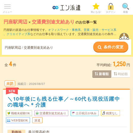
メニュー
気になる!
ログイン
検索
円座駅周辺
×
交通費別途支給あり
のお仕事一覧
円座駅の派遣のお仕事情報です。
オフィスワーク・事務系
、
営業・販売・サービス系
、
クリエイティブ系
などのお仕事を取り揃えています。交通費別途支給ありの条件の
他に、
職種未経験OK
、
友だちと一緒の応募OK
、
週4日勤務
などのこだわり条件も取り
揃えています。
条件の変更
円座駅周辺 / 交通費別途支給あり
4
1,250
全
件
平均時給:
円
時給順
新着順
未読
掲載日
2026/08/07
NEW
＼10年後にも残る仕事／～60代も現役活躍中
の職場へ＊介護
職種未経験OK
交通費別途支給あり
土日祝日が休み
残業なし
WEB登録OK
派遣
香川県高松市
勤務地