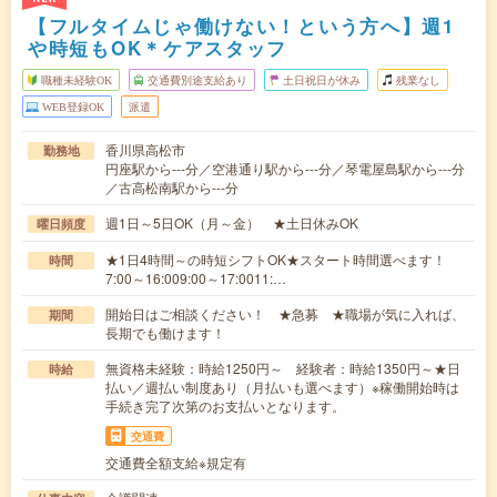
【フルタイムじゃ働けない！という方へ】週1
や時短もOK＊ケアスタッフ
職種未経験OK
交通費別途支給あり
土日祝日が休み
残業なし
WEB登録OK
派遣
香川県高松市
勤務地
円座駅から---分／空港通り駅から---分／琴電屋島駅から---分
／古高松南駅から---分
週1日～5日OK（月～金） ★土日休みOK
曜日頻度
★1日4時間～の時短シフトOK★スタート時間選べます！
時間
7:00～16:009:00～17:0011:…
開始日はご相談ください！ ★急募 ★職場が気に入れば、
期間
長期でも働けます！
無資格未経験：時給1250円～ 経験者：時給1350円～★日
時給
払い／週払い制度あり（月払いも選べます）※稼働開始時は
手続き完了次第のお支払いとなります。
交通費
交通費全額支給※規定有