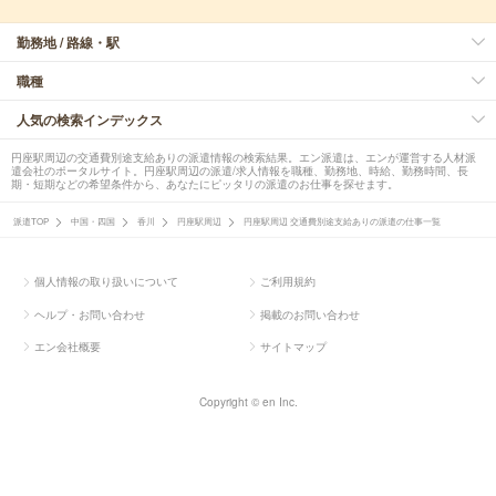
勤務地 / 路線・駅
職種
人気の検索インデックス
円座駅周辺の交通費別途支給ありの派遣情報の検索結果。エン派遣は、エンが運営する人材派
遣会社のポータルサイト。円座駅周辺の派遣/求人情報を職種、勤務地、時給、勤務時間、長
期・短期などの希望条件から、あなたにピッタリの派遣のお仕事を探せます。
派遣TOP
中国・四国
香川
円座駅周辺
円座駅周辺 交通費別途支給ありの派遣の仕事一覧
個人情報の取り扱いについて
ご利用規約
ヘルプ・お問い合わせ
掲載のお問い合わせ
エン会社概要
サイトマップ
Copyright © en Inc.