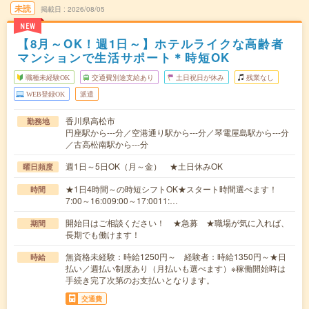
未読
掲載日
2026/08/05
NEW
【8月～OK！週1日～】ホテルライクな高齢者
マンションで生活サポート＊時短OK
職種未経験OK
交通費別途支給あり
土日祝日が休み
残業なし
WEB登録OK
派遣
香川県高松市
勤務地
円座駅から---分／空港通り駅から---分／琴電屋島駅から---分
／古高松南駅から---分
週1日～5日OK（月～金） ★土日休みOK
曜日頻度
★1日4時間～の時短シフトOK★スタート時間選べます！
時間
7:00～16:009:00～17:0011:…
開始日はご相談ください！ ★急募 ★職場が気に入れば、
期間
長期でも働けます！
無資格未経験：時給1250円～ 経験者：時給1350円～★日
時給
払い／週払い制度あり（月払いも選べます）※稼働開始時は
手続き完了次第のお支払いとなります。
交通費