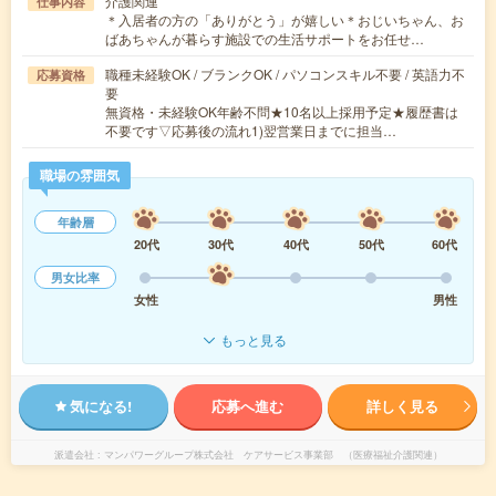
介護関連
仕事内容
＊入居者の方の「ありがとう」が嬉しい＊おじいちゃん、お
ばあちゃんが暮らす施設での生活サポートをお任せ…
職種未経験OK / ブランクOK / パソコンスキル不要 / 英語力不
応募資格
要
無資格・未経験OK年齢不問★10名以上採用予定★履歴書は
不要です▽応募後の流れ1)翌営業日までに担当…
職場の雰囲気
年齢層
20代
30代
40代
50代
60代
男女比率
女性
男性
もっと見る
気になる!
応募へ進む
詳しく見る
派遣会社
マンパワーグループ株式会社 ケアサービス事業部 （医療福祉介護関連）