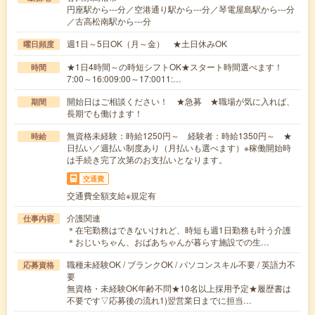
円座駅から---分／空港通り駅から---分／琴電屋島駅から---分
／古高松南駅から---分
週1日～5日OK（月～金） ★土日休みOK
曜日頻度
★1日4時間～の時短シフトOK★スタート時間選べます！
時間
7:00～16:009:00～17:0011:…
開始日はご相談ください！ ★急募 ★職場が気に入れば、
期間
長期でも働けます！
無資格未経験：時給1250円～ 経験者：時給1350円～ ★
時給
日払い／週払い制度あり（月払いも選べます）※稼働開始時
は手続き完了次第のお支払いとなります。
交通費
交通費全額支給※規定有
介護関連
仕事内容
＊在宅勤務はできないけれど、時短も週1日勤務も叶う介護
＊おじいちゃん、おばあちゃんが暮らす施設での生…
職種未経験OK / ブランクOK / パソコンスキル不要 / 英語力不
応募資格
要
無資格・未経験OK年齢不問★10名以上採用予定★履歴書は
不要です▽応募後の流れ1)翌営業日までに担当…