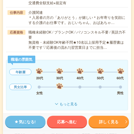
交通費全額支給※規定有
介護関連
仕事内容
＊入居者の方の「ありがとう」が嬉しい＊お年寄りを笑顔に
する介護のお仕事です。おじいちゃん、おばあちゃ…
職種未経験OK / ブランクOK / パソコンスキル不要 / 英語力不
応募資格
要
無資格・未経験OK年齢不問★10名以上採用予定★履歴書は
不要です▽応募後の流れ1)翌営業日までに担当…
職場の雰囲気
年齢層
20代
30代
40代
50代
60代
男女比率
女性
男性
もっと見る
気になる!
応募へ進む
詳しく見る