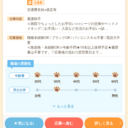
交通費
交通費支給※規定有
看護助手
仕事内容
≪病院でちょっとしたお手伝い≫○シーツの交換やベッドメ
イキング〇お手洗い・入浴など生活のお手伝い○診…
職種未経験OK / ブランクOK / パソコンスキル不要 / 英語力不
応募資格
要
≪無資格・未経験OK≫年齢不問★10名以上採用予定★履歴
書は不要です。▽応募後の流れ1)翌営業日まで…
職場の雰囲気
年齢層
20代
30代
40代
50代
60代
男女比率
女性
男性
もっと見る
気になる!
応募へ進む
詳しく見る