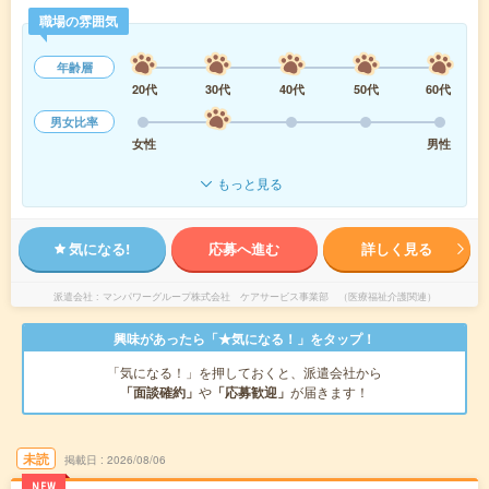
職場の雰囲気
年齢層
20代
30代
40代
50代
60代
男女比率
女性
男性
もっと見る
気になる!
応募へ進む
詳しく見る
派遣会社
マンパワーグループ株式会社 ケアサービス事業部 （医療福祉介護関連）
興味があったら「★気になる！」をタップ！
「気になる！」を押しておくと、派遣会社から
「面談確約」
や
「応募歓迎」
が届きます！
未読
掲載日
2026/08/06
NEW