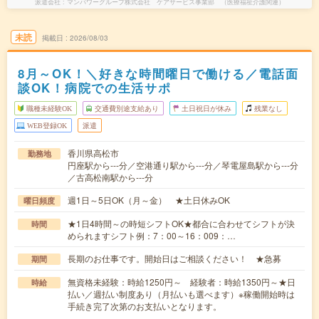
派遣会社
マンパワーグループ株式会社 ケアサービス事業部 （医療福祉介護関連）
未読
掲載日
2026/08/03
8月～OK！＼好きな時間曜日で働ける／電話面
談OK！病院での生活サポ
職種未経験OK
交通費別途支給あり
土日祝日が休み
残業なし
WEB登録OK
派遣
香川県高松市
勤務地
円座駅から---分／空港通り駅から---分／琴電屋島駅から---分
／古高松南駅から---分
週1日～5日OK（月～金） ★土日休みOK
曜日頻度
★1日4時間～の時短シフトOK★都合に合わせてシフトが決
時間
められますシフト例：7：00～16：009：…
長期のお仕事です。開始日はご相談ください！ ★急募
期間
無資格未経験：時給1250円～ 経験者：時給1350円～★日
時給
払い／週払い制度あり（月払いも選べます）※稼働開始時は
手続き完了次第のお支払いとなります。