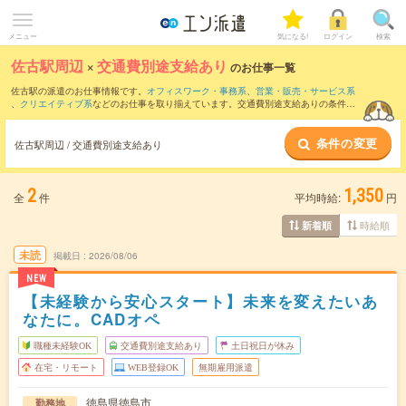
メニュー
気になる!
ログイン
検索
佐古駅周辺
×
交通費別途支給あり
のお仕事一覧
佐古駅の派遣のお仕事情報です。
オフィスワーク・事務系
、
営業・販売・サービス系
、
クリエイティブ系
などのお仕事を取り揃えています。交通費別途支給ありの条件の
他に、
職種未経験OK
、
友だちと一緒の応募OK
、
週4日勤務
などのこだわり条件も取り
揃えています。
条件の変更
佐古駅周辺 / 交通費別途支給あり
2
1,350
全
件
平均時給:
円
時給順
新着順
未読
掲載日
2026/08/06
NEW
【未経験から安心スタート】未来を変えたいあ
なたに。CADオペ
職種未経験OK
交通費別途支給あり
土日祝日が休み
在宅・リモート
WEB登録OK
無期雇用派遣
徳島県徳島市
勤務地