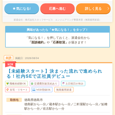
気になる!
応募へ進む
詳しく見る
派遣会社
株式会社スタッフサービス エンジニアリング事業本部（無期雇用派遣）
興味があったら「★気になる！」をタップ！
「気になる！」を押しておくと、派遣会社から
「面談確約」
や
「応募歓迎」
が届きます！
未読
掲載日
2026/08/04
NEW
【未経験スタート】決まった流れで進められ
る！社内SEで正社員デビュー
職種未経験OK
交通費別途支給あり
土日祝日が休み
在宅・リモート
WEB登録OK
無期雇用派遣
徳島県徳島市
勤務地
徳島駅から---分／蔵本駅から---分／二軒屋駅から---分／鮎喰
駅から---分／佐古駅から---分