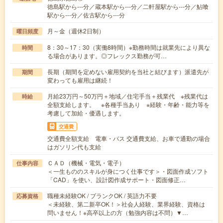
徳島駅から---分／蔵本駅から---分／二軒屋駅から---分／鮎喰
駅から---分／佐古駅から---分
月～金（週休2日制）
曜日頻度
8：30～17：30（実働8時間）※勤務時間は就業先により異な
時間
る場合があります。◎フレックス勤務が可…
長期（期間を定めない雇用契約を当社と結びます）派遣先が
期間
変わっても雇用は継続！
月給23万円～50万円＋地域／住宅手当＋残業代 ※残業代は
時給
全額支給します。 ※各種手当あり ※経験・年齢・能力等を
考慮して加給・優遇します。
交通費
交通費全額支給 電車・バス 交通費支給、お車で通勤の場合
はガソリン代も支給
ＣＡＤ（機械・電気・電子）
仕事内容
＜一生もののスキルが身につく仕事です＞・図面作成ソフト
「CAD」を使い、設計図作成サポート・図面修正…
職種未経験OK / ブランクOK / 英語力不要
応募資格
＜未経験、第二新卒OK！＞社会人経験、業界経験、資格は
問いません！※高卒以上の方（勉強内容は不問）▼…