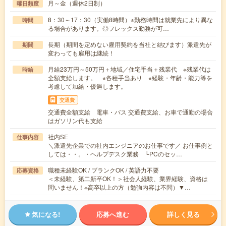
月～金（週休2日制）
曜日頻度
8：30～17：30（実働8時間）※勤務時間は就業先により異な
時間
る場合があります。◎フレックス勤務が可…
長期（期間を定めない雇用契約を当社と結びます）派遣先が
期間
変わっても雇用は継続！
月給23万円～50万円＋地域／住宅手当＋残業代 ※残業代は
時給
全額支給します。 ※各種手当あり ※経験・年齢・能力等を
考慮して加給・優遇します。
交通費
交通費全額支給 電車・バス 交通費支給、お車で通勤の場合
はガソリン代も支給
社内SE
仕事内容
＼派遣先企業での社内エンジニアのお仕事です／ お仕事例と
しては・・。・ヘルプデスク業務 └PCのセッ…
職種未経験OK / ブランクOK / 英語力不要
応募資格
＜未経験、第二新卒OK！＞社会人経験、業界経験、資格は
問いません！※高卒以上の方（勉強内容は不問）▼…
気になる!
応募へ進む
詳しく見る