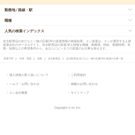
勤務地 / 路線・駅
職種
人気の検索インデックス
佐古駅周辺の友だちと一緒の応募OKの派遣情報の検索結果。エン派遣は、エンが運営する人材
派遣会社のポータルサイト。佐古駅周辺の派遣/求人情報を職種、勤務地、時給、勤務時間、長
期・短期などの希望条件から、あなたにピッタリの派遣のお仕事を探せます。
派遣TOP
中国・四国
徳島
佐古駅周辺
佐古駅周辺 友だちと一緒の応募OKの派遣の仕事一覧
個人情報の取り扱いについて
ご利用規約
ヘルプ・お問い合わせ
掲載のお問い合わせ
エン会社概要
サイトマップ
Copyright © en Inc.