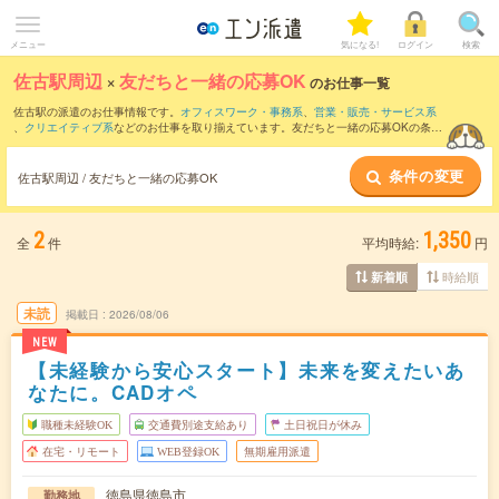
メニュー
気になる!
ログイン
検索
佐古駅周辺
×
友だちと一緒の応募OK
のお仕事一覧
佐古駅の派遣のお仕事情報です。
オフィスワーク・事務系
、
営業・販売・サービス系
、
クリエイティブ系
などのお仕事を取り揃えています。友だちと一緒の応募OKの条件
の他に、
交通費別途支給あり
、
職種未経験OK
、
週4日勤務
などのこだわり条件も取り
揃えています。
条件の変更
佐古駅周辺 / 友だちと一緒の応募OK
2
1,350
全
件
平均時給:
円
時給順
新着順
未読
掲載日
2026/08/06
NEW
【未経験から安心スタート】未来を変えたいあ
なたに。CADオペ
職種未経験OK
交通費別途支給あり
土日祝日が休み
在宅・リモート
WEB登録OK
無期雇用派遣
徳島県徳島市
勤務地