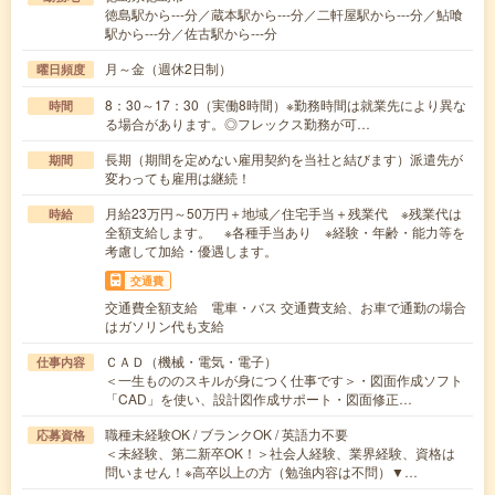
徳島駅から---分／蔵本駅から---分／二軒屋駅から---分／鮎喰
駅から---分／佐古駅から---分
月～金（週休2日制）
曜日頻度
8：30～17：30（実働8時間）※勤務時間は就業先により異な
時間
る場合があります。◎フレックス勤務が可…
長期（期間を定めない雇用契約を当社と結びます）派遣先が
期間
変わっても雇用は継続！
月給23万円～50万円＋地域／住宅手当＋残業代 ※残業代は
時給
全額支給します。 ※各種手当あり ※経験・年齢・能力等を
考慮して加給・優遇します。
交通費
交通費全額支給 電車・バス 交通費支給、お車で通勤の場合
はガソリン代も支給
ＣＡＤ（機械・電気・電子）
仕事内容
＜一生もののスキルが身につく仕事です＞・図面作成ソフト
「CAD」を使い、設計図作成サポート・図面修正…
職種未経験OK / ブランクOK / 英語力不要
応募資格
＜未経験、第二新卒OK！＞社会人経験、業界経験、資格は
問いません！※高卒以上の方（勉強内容は不問）▼…