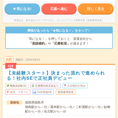
気になる!
応募へ進む
詳しく見る
派遣会社
株式会社スタッフサービス エンジニアリング事業本部（無期雇用派遣）
興味があったら「★気になる！」をタップ！
「気になる！」を押しておくと、派遣会社から
「面談確約」
や
「応募歓迎」
が届きます！
未読
掲載日
2026/08/04
NEW
【未経験スタート】決まった流れで進められ
る！社内SEで正社員デビュー
職種未経験OK
交通費別途支給あり
土日祝日が休み
在宅・リモート
WEB登録OK
無期雇用派遣
徳島県徳島市
勤務地
徳島駅から---分／蔵本駅から---分／二軒屋駅から---分／鮎喰
駅から---分／佐古駅から---分