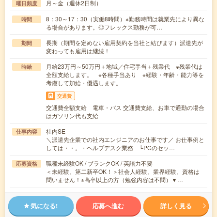
月～金（週休2日制）
曜日頻度
8：30～17：30（実働8時間）※勤務時間は就業先により異な
時間
る場合があります。◎フレックス勤務が可…
長期（期間を定めない雇用契約を当社と結びます）派遣先が
期間
変わっても雇用は継続！
月給23万円～50万円＋地域／住宅手当＋残業代 ※残業代は
時給
全額支給します。 ※各種手当あり ※経験・年齢・能力等を
考慮して加給・優遇します。
交通費
交通費全額支給 電車・バス 交通費支給、お車で通勤の場合
はガソリン代も支給
社内SE
仕事内容
＼派遣先企業での社内エンジニアのお仕事です／ お仕事例と
しては・・。・ヘルプデスク業務 └PCのセッ…
職種未経験OK / ブランクOK / 英語力不要
応募資格
＜未経験、第二新卒OK！＞社会人経験、業界経験、資格は
問いません！※高卒以上の方（勉強内容は不問）▼…
気になる!
応募へ進む
詳しく見る