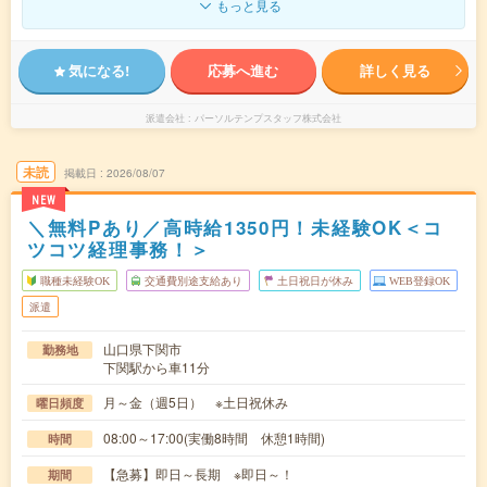
もっと見る
気になる!
応募へ進む
詳しく見る
派遣会社
パーソルテンプスタッフ株式会社
未読
掲載日
2026/08/07
NEW
＼無料Pあり／高時給1350円！未経験OK＜コ
ツコツ経理事務！＞
職種未経験OK
交通費別途支給あり
土日祝日が休み
WEB登録OK
派遣
山口県下関市
勤務地
下関駅から車11分
月～金（週5日） ※土日祝休み
曜日頻度
08:00～17:00(実働8時間 休憩1時間)
時間
【急募】即日～長期 ※即日～！
期間