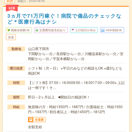
未読
掲載日
2026/08/06
NEW
3ヵ月で71万円稼ぐ！病院で備品のチェックな
ど＊医療行為はナシ
職種未経験OK
交通費別途支給あり
土日祝日が休み
WEB登録OK
派遣
山口県下関市
勤務地
下関駅から---分／長府駅から---分／川棚温泉駅から---分／安
岡駅から---分／宇賀本郷駅から---分
シフト制（月～日） ※平日のみなどの相談もOK ※週3なども
曜日頻度
相談OK
【シフト例】07:00～16:0009:00～18:0017:00～09:00※ 上記
時間
は一例です！そ…
即日～2ヶ月以上 ■開始日の相談OK！
期間
無資格の方：時給1350円～1687円 / 介護福祉士：時給1550
時給
円～1937円 / 初任者以上：時給1450円～1812円
交通費
全額支給