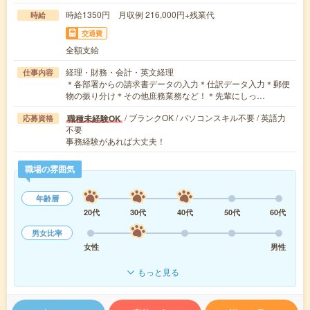
時給1350円 月収例 216,000円+残業代
時給
交通費
全額支給
経理・財務・会計・英文経理
仕事内容
＊各部署からの請求書データの入力＊仕訳データ入力＊郵便
物の振り分け＊その他庶務業務など！＊先輩にしっ…
/ ブランクOK / パソコンスキル不要 / 英語力
職種未経験OK
応募資格
不要
事務経験があれば大丈夫！
職場の雰囲気
年齢層
20代
30代
40代
50代
60代
男女比率
女性
男性
もっと見る