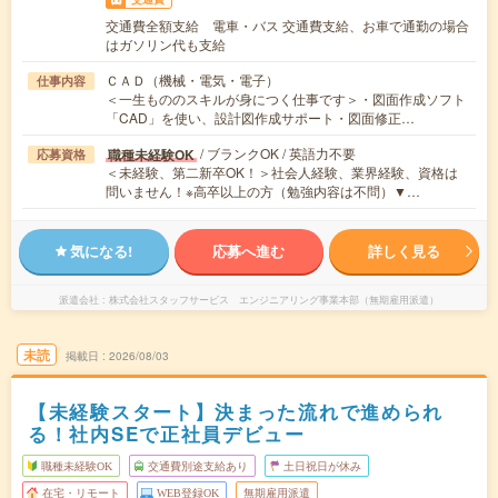
交通費全額支給 電車・バス 交通費支給、お車で通勤の場合
はガソリン代も支給
ＣＡＤ（機械・電気・電子）
仕事内容
＜一生もののスキルが身につく仕事です＞・図面作成ソフト
「CAD」を使い、設計図作成サポート・図面修正…
/ ブランクOK / 英語力不要
職種未経験OK
応募資格
＜未経験、第二新卒OK！＞社会人経験、業界経験、資格は
問いません！※高卒以上の方（勉強内容は不問）▼…
気になる!
応募へ進む
詳しく見る
派遣会社
株式会社スタッフサービス エンジニアリング事業本部（無期雇用派遣）
未読
掲載日
2026/08/03
【未経験スタート】決まった流れで進められ
る！社内SEで正社員デビュー
職種未経験OK
交通費別途支給あり
土日祝日が休み
在宅・リモート
WEB登録OK
無期雇用派遣