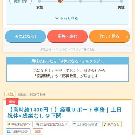
男女比率
女性
男性
もっと見る
気になる!
応募へ進む
詳しく見る
派遣会社
パーソルテンプスタッフ株式会社
興味があったら「★気になる！」をタップ！
「気になる！」を押しておくと、派遣会社から
「面談確約」
や
「応募歓迎」
が届きます！
未読
掲載日
2026/08/08
NEW
【高時給1400円！】経理サポート事務｜土日
祝休×残業なし＠下関
職種未経験OK
交通費別途支給あり
土日祝日が休み
残業なし
WEB登録OK
派遣