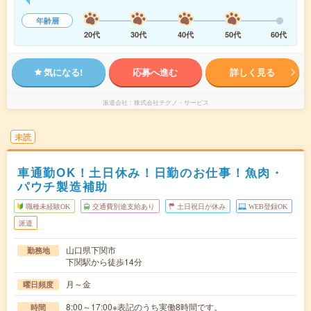
年齢層
20代
30代
40代
50代
60代
気になる!
応募へ進む
詳しく見る
派遣会社
株式会社テクノ・サービス
未読
車通勤OK！土日休み！日勤のお仕事！魚肉・
パウチ製造補助
職種未経験OK
交通費別途支給あり
土日祝日が休み
WEB登録OK
派遣
山口県下関市
勤務地
下関駅から徒歩14分
月～金
曜日頻度
8:00～17:00※表記のうち実働8時間です。
時間