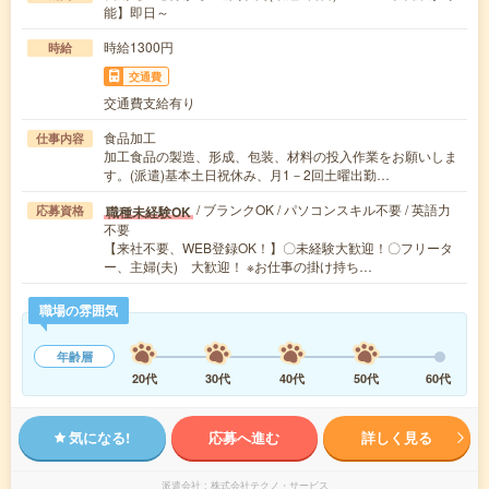
能】即日～
時給1300円
時給
交通費
交通費支給有り
食品加工
仕事内容
加工食品の製造、形成、包装、材料の投入作業をお願いしま
す。(派遣)基本土日祝休み、月1－2回土曜出勤…
/ ブランクOK / パソコンスキル不要 / 英語力
職種未経験OK
応募資格
不要
【来社不要、WEB登録OK！】〇未経験大歓迎！〇フリータ
ー、主婦(夫) 大歓迎！ ※お仕事の掛け持ち…
職場の雰囲気
年齢層
20代
30代
40代
50代
60代
気になる!
応募へ進む
詳しく見る
派遣会社
株式会社テクノ・サービス