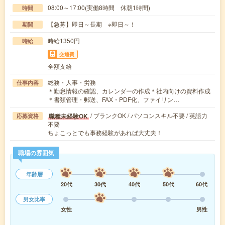
08:00～17:00(実働8時間 休憩1時間)
時間
【急募】即日～長期 ※即日～！
期間
時給1350円
時給
交通費
全額支給
総務・人事・労務
仕事内容
＊勤怠情報の確認、カレンダーの作成＊社内向けの資料作成
＊書類管理・郵送、FAX・PDF化、ファイリン…
/ ブランクOK / パソコンスキル不要 / 英語力
職種未経験OK
応募資格
不要
ちょこっとでも事務経験があれば大丈夫！
職場の雰囲気
年齢層
20代
30代
40代
50代
60代
男女比率
女性
男性