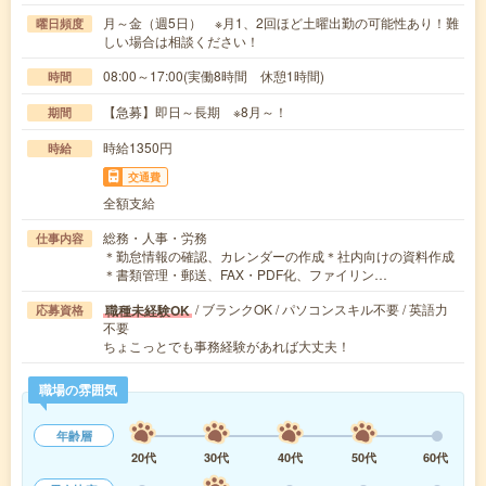
月～金（週5日） ※月1、2回ほど土曜出勤の可能性あり！難
曜日頻度
しい場合は相談ください！
08:00～17:00(実働8時間 休憩1時間)
時間
【急募】即日～長期 ※8月～！
期間
時給1350円
時給
交通費
全額支給
総務・人事・労務
仕事内容
＊勤怠情報の確認、カレンダーの作成＊社内向けの資料作成
＊書類管理・郵送、FAX・PDF化、ファイリン…
/ ブランクOK / パソコンスキル不要 / 英語力
職種未経験OK
応募資格
不要
ちょこっとでも事務経験があれば大丈夫！
職場の雰囲気
年齢層
20代
30代
40代
50代
60代