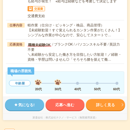
も給与が発生！ ※給与は経験などを考慮して決定します
交通費
交通費支給
軽作業（仕分け・ピッキング・検品、商品管理）
仕事内容
【未経験歓迎！すぐ覚えられるカンタン作業がたくさん！】
シンプルな作業が中心なので、安心してスタートで…
/ ブランクOK / パソコンスキル不要 / 英語力
職種未経験OK
応募資格
不要
＼未経験から安定した働き方を目指したい方歓迎！／経験・
資格・学歴は問いません◎「そろそろ腰を据えて働…
職場の雰囲気
年齢層
20代
30代
40代
50代
60代
気になる!
応募へ進む
詳しく見る
派遣会社
株式会社テクノ・サービス（無期雇用派遣）