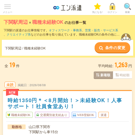
メニュー
気になる!
ログイン
検索
下関駅周辺
×
職種未経験OK
のお仕事一覧
下関駅の派遣のお仕事情報です。
オフィスワーク・事務系
、
営業・販売・サービス系
、
クリエイティブ系
などのお仕事を取り揃えています。職種未経験OKの条件の他に、
交通費別途支給あり
、
友だちと一緒の応募OK
、
週4日勤務
などのこだわり条件も取り
揃えています。
条件の変更
下関駅周辺 / 職種未経験OK
19
1,263
全
件
平均時給:
円
時給順
新着順
未読
掲載日
2026/08/08
NEW
時給1350円＊＜8月開始！＞未経験OK！人事
サポート！社員食堂あり！
職種未経験OK
交通費別途支給あり
WEB登録OK
派遣
山口県下関市
勤務地
下関駅から車15分