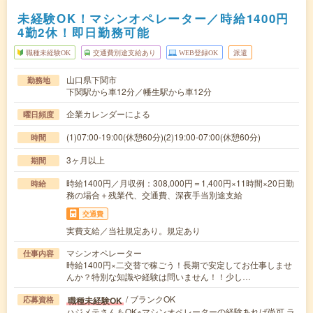
未経験OK！マシンオペレーター／時給1400円
4勤2休！即日勤務可能
職種未経験OK
交通費別途支給あり
WEB登録OK
派遣
山口県下関市
勤務地
下関駅から車12分／幡生駅から車12分
企業カレンダーによる
曜日頻度
(1)07:00-19:00(休憩60分)(2)19:00-07:00(休憩60分)
時間
3ヶ月以上
期間
時給1400円／月収例：308,000円＝1,400円×11時間×20日勤
時給
務の場合＋残業代、交通費、深夜手当別途支給
交通費
実費支給／当社規定あり。規定あり
マシンオペレーター
仕事内容
時給1400円×二交替で稼ごう！長期で安定してお仕事しませ
んか？特別な知識や経験は問いません！！少し…
/ ブランクOK
職種未経験OK
応募資格
ハジメテさんもOK※マシンオペレーターの経験あれば尚可 ラ