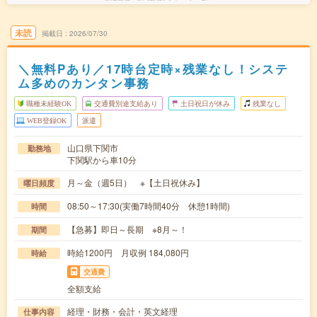
未読
掲載日
2026/07/30
＼無料Pあり／17時台定時×残業なし！システ
ム多めのカンタン事務
職種未経験OK
交通費別途支給あり
土日祝日が休み
残業なし
WEB登録OK
派遣
山口県下関市
勤務地
下関駅から車10分
月～金（週5日） ※【土日祝休み】
曜日頻度
08:50～17:30(実働7時間40分 休憩1時間)
時間
【急募】即日～長期 ※8月～！
期間
時給1200円 月収例 184,080円
時給
交通費
全額支給
経理・財務・会計・英文経理
仕事内容