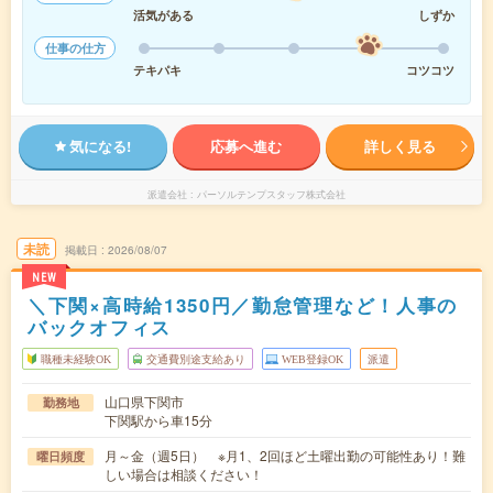
活気がある
しずか
仕事の仕方
テキパキ
コツコツ
気になる!
応募へ進む
詳しく見る
派遣会社
パーソルテンプスタッフ株式会社
未読
掲載日
2026/08/07
NEW
＼下関×高時給1350円／勤怠管理など！人事の
バックオフィス
職種未経験OK
交通費別途支給あり
WEB登録OK
派遣
山口県下関市
勤務地
下関駅から車15分
月～金（週5日） ※月1、2回ほど土曜出勤の可能性あり！難
曜日頻度
しい場合は相談ください！