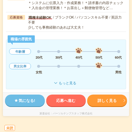
＊システムに伝票入力・作成業務！＊請求書の内容チェック
＊入出金の管理業務！＊お茶出し＋郵便物管理など…
/ ブランクOK / パソコンスキル不要 / 英語力
職種未経験OK
応募資格
不要
少しでも事務経験のあれば大丈夫！
職場の雰囲気
年齢層
20代
30代
40代
50代
60代
男女比率
女性
男性
もっと見る
気になる!
応募へ進む
詳しく見る
派遣会社
パーソルテンプスタッフ株式会社
未読