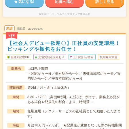
気になる!
応募へ進む
詳しく見る
派遣会社
パーソルテンプスタッフ株式会社
未読
掲載日
2026/08/07
NEW
【社会人デビュー歓迎〇】正社員の安定環境！
ピッキングや梱包をお任せ！
職種未経験OK
交通費別途支給あり
土日祝日が休み
無期雇用派遣
山口県下関市
勤務地
下関駅から---分／長府駅から---分／川棚温泉駅から---分／安
岡駅から---分／宇賀本郷駅から---分
週5日／月～金（土日休み）
曜日頻度
8:30～17:30（実働8時間）※上記は一例です。業務上必要が
時間
ある場合や配属先の都合により、時間帯…
無期雇用（テクノ・サービスの正社員として勤務いただきま
期間
す）
月給18万円～23万円 ★配属先が変更となった際の待機期間
時給