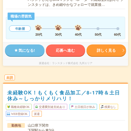
ンスタッドは、きめ細やかなフォローで就業後…
職場の雰囲気
年齢層
20代
30代
40代
50代
60代
気になる!
応募へ進む
詳しく見る
派遣会社
ランスタッド株式会社 九州エリア
未読
未経験OK！もくもく食品加工／8‐17時＆土日
休み～しっかりメリハリ！
職種未経験OK
交通費別途支給あり
土日祝日が休み
残業なし
WEB登録OK
派遣
山口県下関市
勤務地
下関駅から車3分