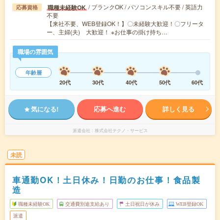
/ ブランクOK / パソコンスキル不要 / 英語力
職種未経験OK
応募資格
不要
【来社不要、WEB登録OK！】〇未経験大歓迎！〇フリータ
ー、主婦(夫) 大歓迎！ ※お仕事の掛け持ち…
職場の雰囲気
年齢層
20代
30代
40代
50代
60代
気になる!
応募へ進む
詳しく見る
派遣会社
株式会社テクノ・サービス
未読
車通勤OK！土日休み！日勤のお仕事！食品製
造
職種未経験OK
交通費別途支給あり
土日祝日が休み
WEB登録OK
派遣