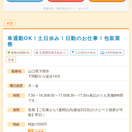
派遣会社
株式会社テクノ・サービス
未読
車通勤OK！土日休み！日勤のお仕事！包装業
務
職種未経験OK
交通費別途支給あり
土日祝日が休み
WEB登録OK
派遣
山口県下関市
勤務地
下関駅から徒歩14分
月～金
曜日頻度
7:30～16:308:00～17:008:30～17:30※表記のうち実働8時間
時間
です。
長期【ご応募から1週間以内(最短2日目)のスピード就業が可
期間
能】即日～
時給1050円
時給