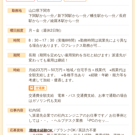
山口県下関市
勤務地
下関駅から---分／新下関駅から---分／幡生駅から---分／長府
駅から---分／綾羅木駅から---分
月～金（週休2日制）
曜日頻度
8：30～17：30（実働8時間）※勤務時間は就業先により異な
時間
る場合があります。◎フレックス勤務が可…
長期（期間を定めない雇用契約を当社と結びます）派遣先が
期間
変わっても雇用は継続！
月給23万円～50万円＋地域／住宅手当＋残業代 ※残業代は
時給
全額支給します。 ※各種手当あり ※経験・年齢・能力等を
考慮して加給・優遇します。
交通費
交通費全額支給 電車・バス 交通費支給、お車で通勤の場合
はガソリン代も支給
社内SE
仕事内容
＼派遣先企業での社内エンジニアのお仕事です／ お仕事例と
しては・・。・ヘルプデスク業務 └PCのセッ…
/ ブランクOK / 英語力不要
職種未経験OK
応募資格
＜未経験、第二新卒OK！＞社会人経験、業界経験、資格は