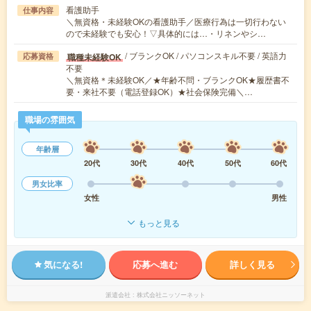
看護助手
仕事内容
＼無資格・未経験OKの看護助手／医療行為は一切行わない
ので未経験でも安心！▽具体的には…・リネンやシ…
/ ブランクOK / パソコンスキル不要 / 英語力
職種未経験OK
応募資格
不要
＼無資格＊未経験OK／★年齢不問・ブランクOK★履歴書不
要・来社不要（電話登録OK）★社会保険完備＼…
職場の雰囲気
年齢層
20代
30代
40代
50代
60代
男女比率
女性
男性
もっと見る
気になる!
応募へ進む
詳しく見る
派遣会社
株式会社ニッソーネット