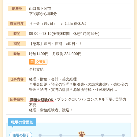
山口県下関市
勤務地
下関駅から車5分
月～金（週5日） ※【土日祝休み】
曜日頻度
09:00～18:15(実働8時間 休憩1時間15分)
時間
【急募】即日～長期 ※即日～！
期間
時給1400円 月収例 224,000円
時給
交通費
全額支給
経理・財務・会計・英文経理
仕事内容
＊現金出納・預金の管理＊取引先への請求書発行・売掛金の
管理＊給与・賞与の計算＊源泉所得税・住民税納付…
/ ブランクOK / パソコンスキル不要 / 英語力
職種未経験OK
応募資格
不要
経理・労務経験者、歓迎！
職場の雰囲気
職場の様子