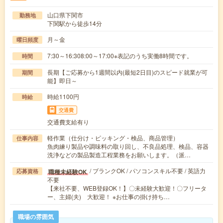
山口県下関市
勤務地
下関駅から徒歩14分
月～金
曜日頻度
7:30～16:308:00～17:00※表記のうち実働8時間です。
時間
長期【ご応募から1週間以内(最短2日目)のスピード就業が可
期間
能】即日～
時給1100円
時給
交通費
交通費支給有り
軽作業（仕分け・ピッキング・検品、商品管理）
仕事内容
魚肉練り製品や調味料の取り回し、不良品処理、検品、容器
洗浄などの製品製造工程業務をお願いします。（派…
/ ブランクOK / パソコンスキル不要 / 英語力
職種未経験OK
応募資格
不要
【来社不要、WEB登録OK！】〇未経験大歓迎！〇フリータ
ー、主婦(夫) 大歓迎！ ※お仕事の掛け持ち…
職場の雰囲気