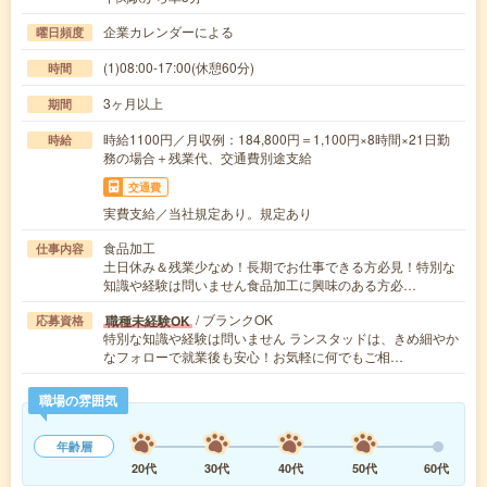
企業カレンダーによる
曜日頻度
(1)08:00-17:00(休憩60分)
時間
3ヶ月以上
期間
時給1100円／月収例：184,800円＝1,100円×8時間×21日勤
時給
務の場合＋残業代、交通費別途支給
交通費
実費支給／当社規定あり。規定あり
食品加工
仕事内容
土日休み＆残業少なめ！長期でお仕事できる方必見！特別な
知識や経験は問いません食品加工に興味のある方必…
/ ブランクOK
職種未経験OK
応募資格
特別な知識や経験は問いません ランスタッドは、きめ細やか
なフォローで就業後も安心！お気軽に何でもご相…
職場の雰囲気
年齢層
20代
30代
40代
50代
60代