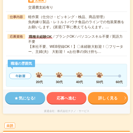
交通費
交通費支給有り
軽作業（仕分け・ピッキング・検品、商品管理）
仕事内容
魚肉練り製品・レトルトパウチ食品のラインでの包装業務を
お願いします。(派遣)丁寧に教えてもらえます。…
/ ブランクOK / パソコンスキル不要 / 英語力
職種未経験OK
応募資格
不要
【来社不要、WEB登録OK！】〇未経験大歓迎！〇フリータ
ー、主婦(夫) 大歓迎！ ※お仕事の掛け持ち…
職場の雰囲気
年齢層
20代
30代
40代
50代
60代
気になる!
応募へ進む
詳しく見る
派遣会社
株式会社テクノ・サービス
未読