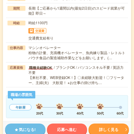
長期【ご応募から1週間以内(最短2日目)のスピード就業が可
期間
能】即日～
時給1100円
時給
交通費
交通費支給有り
マシンオペレーター
仕事内容
粉物の計量、充填機オペレーター、魚肉練り製品・レトルト
パウチ食品の製造補助作業などをお願いします。(…
/ ブランクOK / パソコンスキル不要 / 英語力
職種未経験OK
応募資格
不要
【来社不要、WEB登録OK！】〇未経験大歓迎！〇フリータ
ー、主婦(夫) 大歓迎！ ※お仕事の掛け持ち…
職場の雰囲気
年齢層
20代
30代
40代
50代
60代
気になる!
応募へ進む
詳しく見る