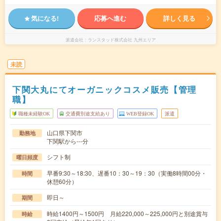
気になる!
応募へ進む
詳しく見る
派遣会社
ランスタッド株式会社 九州エリア
未読
下関大丸にてオーガニックコスメ販売【管理
職】
職種未経験OK
交通費別途支給あり
WEB登録OK
派遣
山口県下関市
勤務地
下関駅から---分
シフト制
曜日頻度
早番9:30～18:30、遅番10：30～19：30（実働8時間00分・
時間
休憩60分）
即日～
期間
時給1400円～1500円 月給220,000～225,000円と別途賞与
時給