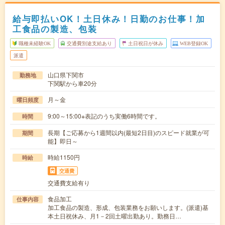
給与即払いOK！土日休み！日勤のお仕事！加
工食品の製造、包装
職種未経験OK
交通費別途支給あり
土日祝日が休み
WEB登録OK
派遣
山口県下関市
勤務地
下関駅から車20分
月～金
曜日頻度
9:00～15:00※表記のうち実働6時間です。
時間
長期【ご応募から1週間以内(最短2日目)のスピード就業が可
期間
能】即日～
時給1150円
時給
交通費
交通費支給有り
食品加工
仕事内容
加工食品の製造、形成、包装業務をお願いします。(派遣)基
本土日祝休み、月1－2回土曜出勤あり。勤務日…