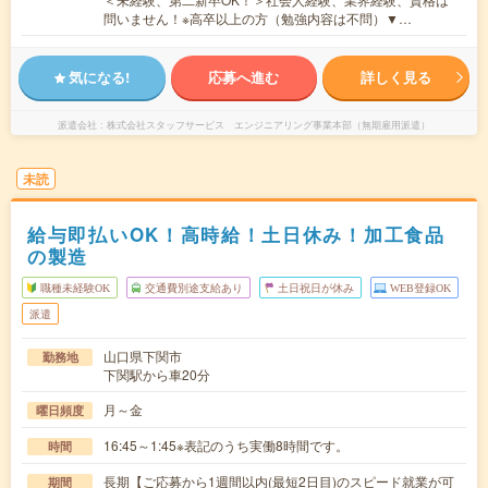
問いません！※高卒以上の方（勉強内容は不問）▼…
気になる!
応募へ進む
詳しく見る
派遣会社
株式会社スタッフサービス エンジニアリング事業本部（無期雇用派遣）
未読
給与即払いOK！高時給！土日休み！加工食品
の製造
職種未経験OK
交通費別途支給あり
土日祝日が休み
WEB登録OK
派遣
山口県下関市
勤務地
下関駅から車20分
月～金
曜日頻度
16:45～1:45※表記のうち実働8時間です。
時間
長期【ご応募から1週間以内(最短2日目)のスピード就業が可
期間