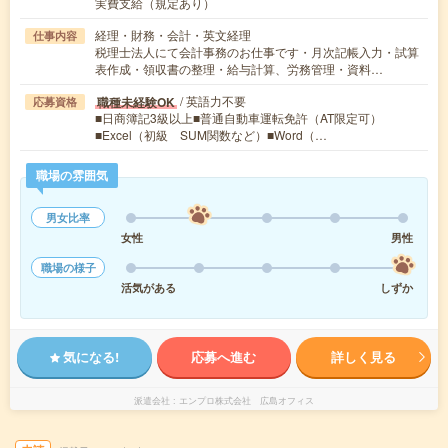
実費支給（規定あり）
経理・財務・会計・英文経理
仕事内容
税理士法人にて会計事務のお仕事です・月次記帳入力・試算
表作成・領収書の整理・給与計算、労務管理・資料…
/ 英語力不要
職種未経験OK
応募資格
■日商簿記3級以上■普通自動車運転免許（AT限定可）
■Excel（初級 SUM関数など）■Word（…
職場の雰囲気
男女比率
女性
男性
職場の様子
活気がある
しずか
気になる!
応募へ進む
詳しく見る
派遣会社
エンプロ株式会社 広島オフィス