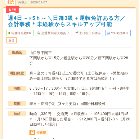
未読
掲載日
2026/08/07
NEW
週4日～×5ｈ～＼日簿3級＋運転免許ある方／
会計事務＊未経験からスキルアップ可能
職種未経験OK
交通費別途支給あり
土日祝日が休み
WEB登録OK
派遣
山口県下関市
勤務地
下関駅から車15分／幡生駅から車20分／新下関駅から車28
分
月～金のうち週4日以上で選択可（土日祝休み） ※繁忙期の
曜日頻度
み一部土曜出勤あり （ご相談できる方は尚歓迎！）
8：30～17：30のうち実働5ｈ以上（休憩1ｈ）＜例＞8時半
時間
～14時半、9時～15時、9時～16時…
即日～長期予定（3ヶ月更新） ※開始日相談可
期間
時給 1,330円 ＋ 交通費 ＜月収例＞ ・106,400円＝週4日×5
時給
ｈ（月16日勤務した場合） ・212,800円＝週5日×8ｈ（月20
日勤務した場合）
交通費