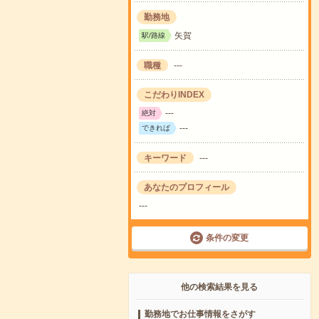
勤務地
矢賀
駅/路線
職種
---
こだわりINDEX
---
絶対
---
できれば
キーワード
---
あなたのプロフィール
---
条件の変更
他の検索結果を見る
勤務地でお仕事情報をさがす