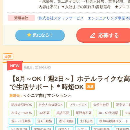
＜未経験、第二新卒OK！＞社会人経験、業界経験、
内容は不問）▼入社までの流れ(1)書類選考 ★プロフ
派遣会社
株式会社スタッフサービス エンジニアリング事業本
応募する
気になる！
未読
NEW
掲載日
2026/08/05
【8月～OK！週2日～】ホテルライクな
で生活サポート＊時短OK
派遣
＜シニア向けマンション＞
派遣先
職種未経験OK
社会人未経験OK
ブランクOK
大学生歓迎
既卒第二
友達と一緒OK
OA不要
英語不要
履歴書不要
40～50代活躍
6
週2～3日勤務
週4日勤務
週5日勤務
土日祝休
朝10時以降スタート
5ｈ以内OK
午後のみOK
残業なし
シフト
交替制勤務
扶養控内