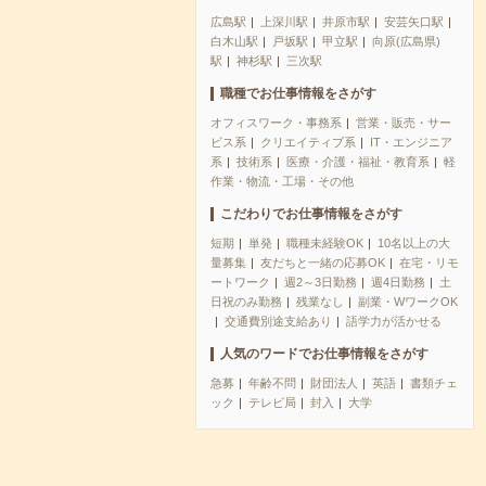
広島駅
上深川駅
井原市駅
安芸矢口駅
白木山駅
戸坂駅
甲立駅
向原(広島県)
駅
神杉駅
三次駅
職種でお仕事情報をさがす
オフィスワーク・事務系
営業・販売・サー
ビス系
クリエイティブ系
IT・エンジニア
系
技術系
医療・介護・福祉・教育系
軽
作業・物流・工場・その他
こだわりでお仕事情報をさがす
短期
単発
職種未経験OK
10名以上の大
量募集
友だちと一緒の応募OK
在宅・リモ
ートワーク
週2～3日勤務
週4日勤務
土
日祝のみ勤務
残業なし
副業・WワークOK
交通費別途支給あり
語学力が活かせる
人気のワードでお仕事情報をさがす
急募
年齢不問
財団法人
英語
書類チェ
ック
テレビ局
封入
大学