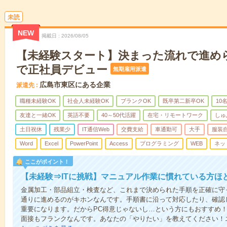
未読
NEW
掲載日
2026/08/05
【未経験スタート】決まった流れで進め
で正社員デビュー
無期雇用派遣
広島市東区にある企業
派遣先
職種未経験OK
社会人未経験OK
ブランクOK
既卒第二新卒OK
10
友達と一緒OK
英語不要
40～50代活躍
在宅・リモートワーク
しゅ
土日祝休
残業少
IT通信Web
交費支給
車通勤可
大手
服装
Word
Excel
PowerPoint
Access
プログラミング
WEB
ネッ
ここがポイント！
【未経験⇒ITに挑戦】マニュアル作業に慣れている方ほ
金属加工・部品組立・検査など、これまで決められた手順を正確に守っ
通りに進めるのがキホンなんです。手順書に沿って対応したり、確認
重要になります。だからPC得意じゃないし…という方にもおすすめ！
面接もフランクなんです。あなたの「やりたい」を教えてください！