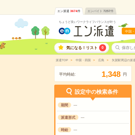
エン派遣
3674
件
エンバイト
7257
件
ちょうど良いワークライフバランスが叶う
中国・
気になる！リスト
0
保存し
派遣TOP
中国・四国
広島
矢賀駅周辺の派
,
1
3
4
8
平均時給:
円
設定中の検索条件
期間
---
派遣形式
---
時給
---