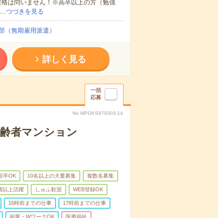
資格は問いません！※高卒以上の方（勉強
…
つづきを見る
部（無期雇用派遣）
詳しく見る
一括
応募
No.MPGKS879303-14
高齢者マンション
新卒OK
10名以上の大量募集
複数名募集
0歳以上活躍
しゅふ歓迎
WEB登録OK
16時前までの仕事
17時前までの仕事
副業・WワークOK
医療福祉