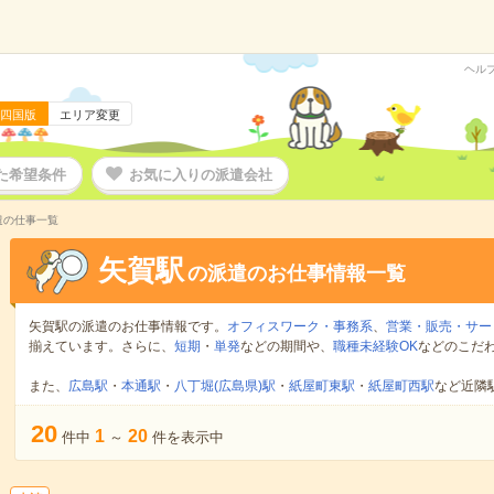
ヘル
四国版
エリア変更
た希望条件
お気に入りの派遣会社
遣の仕事一覧
矢賀駅
の派遣のお仕事情報一覧
矢賀駅の派遣のお仕事情報です。
オフィスワーク・事務系
、
営業・販売・サー
揃えています。さらに、
短期
・
単発
などの期間や、
職種未経験OK
などのこだ
また、
広島駅
・
本通駅
・
八丁堀(広島県)駅
・
紙屋町東駅
・
紙屋町西駅
など近隣
20
1
20
件中
～
件を表示中