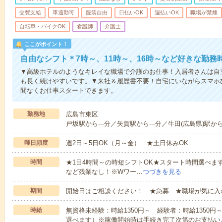
交費支給
車通勤可
服装自由
日払いOK
週払いOK
職場が禁煙
自転車・バイクOK
看護師
介護士
ここがポイント！
自由なシフト＊7時～、11時～、16時～など好きな勤務
▼高級ホテルのようなキレイな職場で介護のお仕事！入居者さんは自
も長く続けやすいです。▼来社＆履歴書不要！自宅にいながらスマホ
間なくお仕事スタートできます。
勤務地
広島市東区
戸坂駅から---分／矢賀駅から---分／牛田(広島県)駅から
曜日頻度
週2日～5日OK（月～金） ★土日休みOK
時間
★1日4時間～の時短シフトOK★スタート時間選べます！7:00～1
など残業なし！※Wワー…
つづきを見る
期間
開始日はご相談ください！ ★急募 ★職場が気に入
時給
無資格未経験：時給1350円～ 経験者：時給1350
選べます）※稼働開始時は手続き完了次第のお支払い