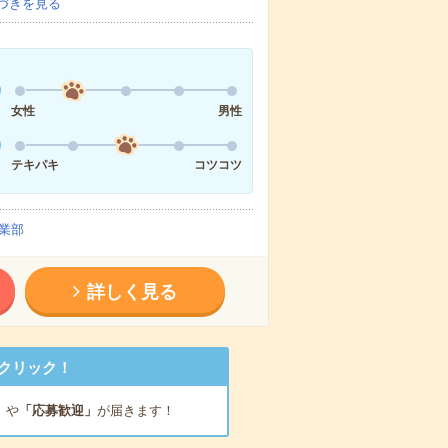
づきを見る
女性
男性
テキパキ
コツコツ
業部
詳しく見る
クリック！
」
や
「応募歓迎」
が届きます！