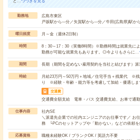
と…
つづきを見る
勤務地
広島市東区
戸坂駅から---分／矢賀駅から---分／牛田(広島県)駅から
曜日頻度
月～金（週休2日制）
時間
8：30～17：30（実働8時間）※勤務時間は就業先
勤務が可能な就業先もあります。◎今よりもさらに…
期間
長期（期間を定めない雇用契約を当社と結びます）派
時給
月給23万円～50万円＋地域／住宅手当＋残業代 ※
り ※経験・年齢・能力等を考慮して加給・優遇しま
交通費
交通費全額支給 電車・バス 交通費支給、お車で通
仕事内容
社内SE
＼派遣先企業での社内エンジニアのお仕事です／ お
務 └PCのセットアップや「動かない」などの依頼を
応募資格
職種未経験OK / ブランクOK / 英語力不要