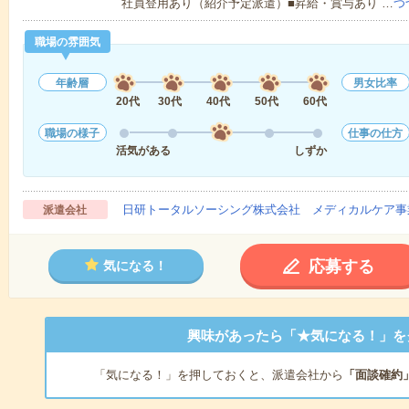
社員登用あり（紹介予定派遣）■昇給・賞与あり …
つ
職場の雰囲気
年齢層
男女比率
20代
30代
40代
50代
60代
職場の様子
仕事の仕方
活気がある
しずか
日研トータルソーシング株式会社 メディカルケア事
派遣会社
応募する
気になる！
興味があったら「★気になる！」を
「気になる！」を押しておくと、派遣会社から
「面談確約