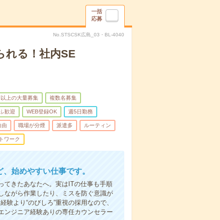
一括
応募
No.STSCSK広島_03・BL-4040
られる！社内SE
名以上の大量募集
複数名募集
ふ歓迎
WEB登録OK
週5日勤務
自由
職場が分煙
派遣多
ルーティン
トワーク
ど、始めやすい仕事です。
てきたあなたへ。実はITの仕事も手順
しながら作業したり、ミスを防ぐ意識が
経験より“のびしろ”重視の採用なので、
エンジニア経験ありの専任カウンセラー