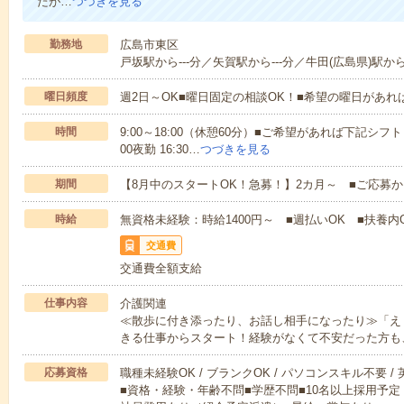
たが…
つづきを見る
勤務地
広島市東区
戸坂駅から---分／矢賀駅から---分／牛田(広島県)駅から
曜日頻度
週2日～OK■曜日固定の相談OK！■希望の曜日があ
時間
9:00～18:00（休憩60分）■ご希望があれば下記シフトもOK
00夜勤 16:30…
つづきを見る
期間
【8月中のスタートOK！急募！】2カ月～ ■ご応募
時給
無資格未経験：時給1400円～ ■週払いOK ■扶養内O
交通費
交通費全額支給
仕事内容
介護関連
≪散歩に付き添ったり、お話し相手になったり≫「え
きる仕事からスタート！経験がなくて不安だった方も
応募資格
職種未経験OK / ブランクOK / パソコンスキル不要 /
■資格・経験・年齢不問■学歴不問■10名以上採用予定