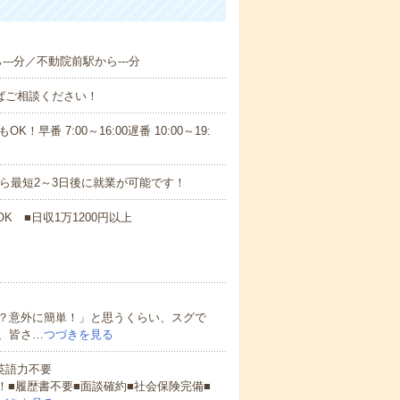
---分／不動院前駅から---分
ればご相談ください！
！早番 7:00～16:00遅番 10:00～19:
から最短2～3日後に就業が可能です！
K ■日収1万1200円以上
？意外に簡単！」と思うくらい、スグで
、皆さ…
つづきを見る
 英語力不要
！■履歴書不要■面談確約■社会保険完備■