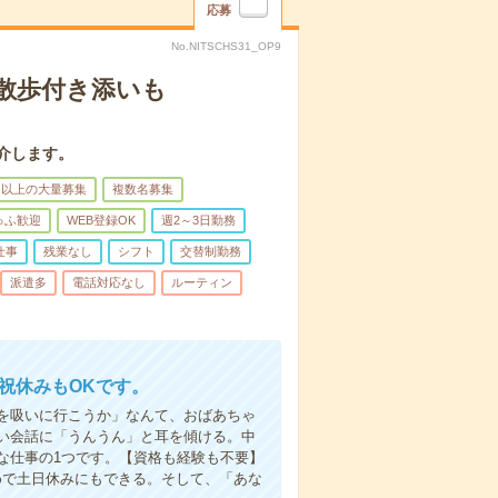
応募
No.NITSCHS31_OP9
散歩付き添いも
介します。
名以上の大量募集
複数名募集
ゅふ歓迎
WEB登録OK
週2～3日勤務
仕事
残業なし
シフト
交替制勤務
派遣多
電話対応なし
ルーティン
日祝休みもOKです。
を吸いに行こうか」なんて、おばあちゃ
い会話に「うんうん」と耳を傾ける。中
な仕事の1つです。【資格も経験も不要】
めで土日休みにもできる。そして、「あな