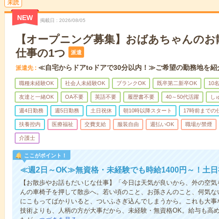
未読
NEW
掲載日
2026/08/05
【オープニング募集】おばあちゃんのお
仕事の1つ
派遣
≪自宅からドアtoドアで30分以内！≫ご希望の勤務地を紹
派遣先
職種未経験OK
社会人未経験OK
ブランクOK
既卒第二新卒OK
10
友達と一緒OK
OA不要
英語不要
履歴書不要
40～50代活躍
し
週4日勤務
週5日勤務
土日祝休
朝10時以降スタート
17時前までの
扶養控内
医療福祉
交費支給
服装自由
週払いOK
職場が禁煙
介護士
ここがポイント！
≪週2日～OK≫無資格・未経験でも時給1400円～！土
【お散歩やお話もだいじな仕事】「今日は天気が良いから、外の空気
んの車椅子を押して散歩へ。若い頃のこと、お孫さんのこと、何気な
にこもってばかりいると、ついふさぎ込んでしまうから。これも大事
技術よりも、人柄の方が大事だから、未経験・無資格OK。給与も高