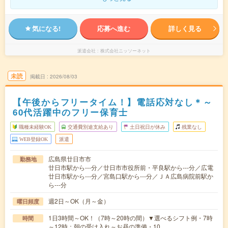
気になる!
応募へ進む
詳しく見る
派遣会社
株式会社ニッソーネット
未読
掲載日
2026/08/03
【午後からフリータイム！】電話応対なし＊～
60代活躍中のフリー保育士
職種未経験OK
交通費別途支給あり
土日祝日が休み
残業なし
WEB登録OK
派遣
広島県廿日市市
勤務地
廿日市駅から---分／廿日市市役所前・平良駅から---分／広電
廿日市駅から---分／宮島口駅から---分／ＪＡ広島病院前駅か
ら---分
週2日～OK（月～金）
曜日頻度
1日3時間～OK！（7時～20時の間）▼選べるシフト例・7時
時間
～12時：朝の受け入れ～お昼の準備・10…