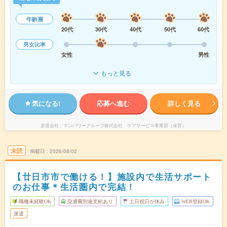
年齢層
20代
30代
40代
50代
60代
男女比率
女性
男性
もっと見る
気になる!
応募へ進む
詳しく見る
派遣会社
マンパワーグループ株式会社 ケアサービス事業部（保育）
未読
掲載日
2026/08/02
【廿日市市で働ける！】施設内で生活サポート
のお仕事＊生活圏内で完結！
職種未経験OK
交通費別途支給あり
土日祝日が休み
WEB登録OK
派遣