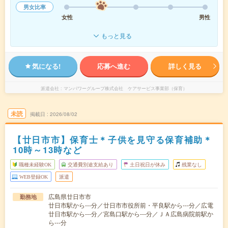
男女比率
女性
男性
もっと見る
気になる!
応募へ進む
詳しく見る
派遣会社
マンパワーグループ株式会社 ケアサービス事業部（保育）
未読
掲載日
2026/08/02
【廿日市市】保育士＊子供を見守る保育補助＊
10時～13時など
職種未経験OK
交通費別途支給あり
土日祝日が休み
残業なし
WEB登録OK
派遣
広島県廿日市市
勤務地
廿日市駅から---分／廿日市市役所前・平良駅から---分／広電
廿日市駅から---分／宮島口駅から---分／ＪＡ広島病院前駅か
ら---分