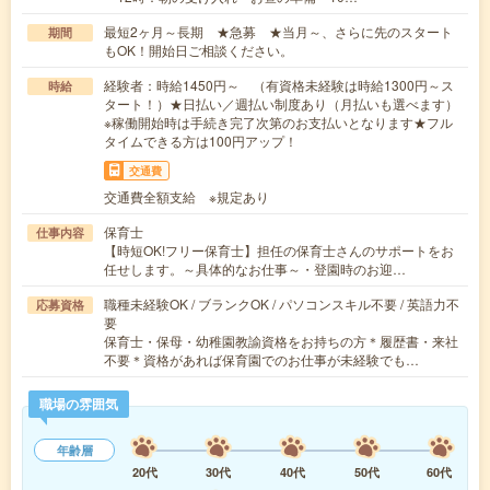
最短2ヶ月～長期 ★急募 ★当月～、さらに先のスタート
期間
もOK！開始日ご相談ください。
経験者：時給1450円～ （有資格未経験は時給1300円～ス
時給
タート！）★日払い／週払い制度あり（月払いも選べます）
※稼働開始時は手続き完了次第のお支払いとなります★フル
タイムできる方は100円アップ！
交通費
交通費全額支給 ※規定あり
保育士
仕事内容
【時短OK!フリー保育士】担任の保育士さんのサポートをお
任せします。～具体的なお仕事～・登園時のお迎…
職種未経験OK / ブランクOK / パソコンスキル不要 / 英語力不
応募資格
要
保育士・保母・幼稚園教諭資格をお持ちの方＊履歴書・来社
不要＊資格があれば保育園でのお仕事が未経験でも…
職場の雰囲気
年齢層
20代
30代
40代
50代
60代