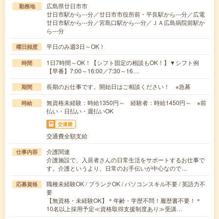
広島県廿日市市
勤務地
廿日市駅から---分／廿日市市役所前・平良駅から---分／広電
廿日市駅から---分／宮島口駅から---分／ＪＡ広島病院前駅か
ら---分
平日のみ週3日～OK！
曜日頻度
1日7時間～OK！【シフト固定の相談もOK！】▼シフト例
時間
【早番】7:00～16:00／7:30～16…
長期のお仕事です。開始日はご相談ください！ ※急募
期間
無資格未経験：時給1350円～ 経験者：時給1450円～ ※前
時給
払い・日払い・週払いOK
交通費
交通費全額支給
介護関連
仕事内容
介護施設で、入居者さんの日常生活をサポートするお仕事で
す。介護というより、日常のお手伝いが中心なので…
職種未経験OK / ブランクOK / パソコンスキル不要 / 英語力不
応募資格
要
【無資格・未経験OK】＊年齢・学歴不問！履歴書不要！＊
10名以上採用予定≪資格取得支援制度あり≫受講…