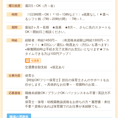
週2日～OK（月～金）
曜日頻度
〈1日3時間～OK！＊10～13時など！〉※残業なし！▼選べ
時間
るシフト例（7時～20時の間）・7時～1…
最短2ヶ月～長期 ★急募 ★8月～、さらに先のスタートも
期間
OK！開始日ご相談ください。
経験者：時給1450円～ （有資格未経験は時給1300円～ス
時給
タート！）★日払い／週払い制度あり（月払いも選べます）
※稼働開始時は手続き完了次第のお支払いとなります★フル
タイムできる方は100円アップ！
交通費
交通費全額支給 ※規定あり
保育士
仕事内容
【時短OK!フリー保育士】担任の保育士さんのサポートをお
任せします。～具体的なお仕事～・登園時のお迎…
職種未経験OK / ブランクOK / パソコンスキル不要 / 英語力不
応募資格
要
保育士・保母・幼稚園教諭資格をお持ちの方＊履歴書・来社
不要＊資格があれば保育園でのお仕事が未経験でも…
職場の雰囲気