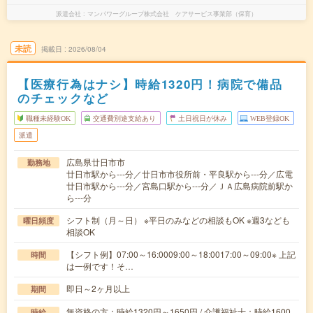
派遣会社
マンパワーグループ株式会社 ケアサービス事業部（保育）
未読
掲載日
2026/08/04
【医療行為はナシ】時給1320円！病院で備品
のチェックなど
職種未経験OK
交通費別途支給あり
土日祝日が休み
WEB登録OK
派遣
広島県廿日市市
勤務地
廿日市駅から---分／廿日市市役所前・平良駅から---分／広電
廿日市駅から---分／宮島口駅から---分／ＪＡ広島病院前駅か
ら---分
シフト制（月～日） ※平日のみなどの相談もOK ※週3なども
曜日頻度
相談OK
【シフト例】07:00～16:0009:00～18:0017:00～09:00※ 上記
時間
は一例です！そ…
即日～2ヶ月以上
期間
無資格の方：時給1320円～1650円 / 介護福祉士：時給1600
時給