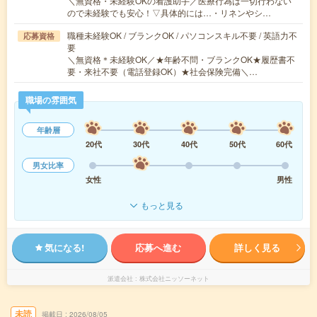
＼無資格・未経験OKの看護助手／医療行為は一切行わない
ので未経験でも安心！▽具体的には…・リネンやシ…
職種未経験OK / ブランクOK / パソコンスキル不要 / 英語力不
応募資格
要
＼無資格＊未経験OK／★年齢不問・ブランクOK★履歴書不
要・来社不要（電話登録OK）★社会保険完備＼…
職場の雰囲気
年齢層
20代
30代
40代
50代
60代
男女比率
女性
男性
もっと見る
気になる!
応募へ進む
詳しく見る
派遣会社
株式会社ニッソーネット
未読
掲載日
2026/08/05