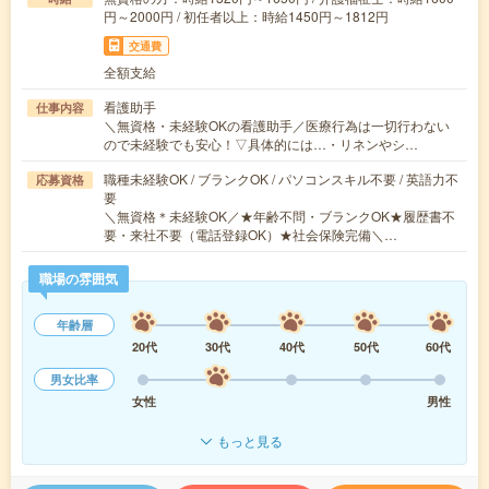
円～2000円 / 初任者以上：時給1450円～1812円
交通費
全額支給
看護助手
仕事内容
＼無資格・未経験OKの看護助手／医療行為は一切行わない
ので未経験でも安心！▽具体的には…・リネンやシ…
職種未経験OK / ブランクOK / パソコンスキル不要 / 英語力不
応募資格
要
＼無資格＊未経験OK／★年齢不問・ブランクOK★履歴書不
要・来社不要（電話登録OK）★社会保険完備＼…
職場の雰囲気
年齢層
20代
30代
40代
50代
60代
男女比率
女性
男性
もっと見る