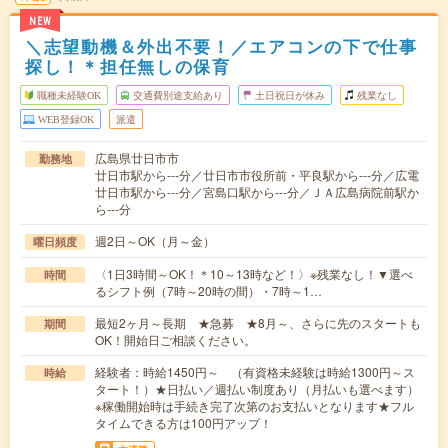
NEW
＼志望動機＆外出不要！／エアコンの下で仕事
探し！＊担任無しの保育
職種未経験OK
交通費別途支給あり
土日祝日が休み
残業なし
WEB登録OK
派遣
広島県廿日市市
勤務地
廿日市駅から---分／廿日市市役所前・平良駅から---分／広電
廿日市駅から---分／宮島口駅から---分／ＪＡ広島病院前駅か
ら---分
週2日～OK（月～金）
曜日頻度
〈1日3時間～OK！＊10～13時など！〉※残業なし！▼選べ
時間
るシフト例（7時～20時の間）・7時～1…
最短2ヶ月～長期 ★急募 ★8月～、さらに先のスタートも
期間
OK！開始日ご相談ください。
経験者：時給1450円～ （有資格未経験は時給1300円～ス
時給
タート！）★日払い／週払い制度あり（月払いも選べます）
※稼働開始時は手続き完了次第のお支払いとなります★フル
タイムできる方は100円アップ！