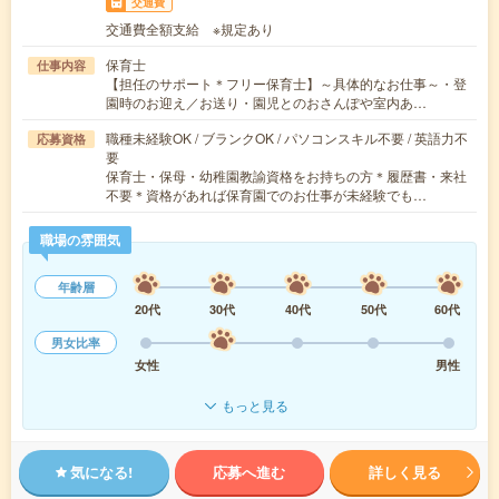
交通費
交通費全額支給 ※規定あり
保育士
仕事内容
【担任のサポート＊フリー保育士】～具体的なお仕事～・登
園時のお迎え／お送り・園児とのおさんぽや室内あ…
職種未経験OK / ブランクOK / パソコンスキル不要 / 英語力不
応募資格
要
保育士・保母・幼稚園教諭資格をお持ちの方＊履歴書・来社
不要＊資格があれば保育園でのお仕事が未経験でも…
職場の雰囲気
年齢層
20代
30代
40代
50代
60代
男女比率
女性
男性
もっと見る
気になる!
応募へ進む
詳しく見る