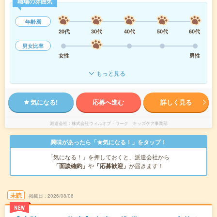
職場の雰囲気
年齢層
20代
30代
40代
50代
60代
男女比率
女性
男性
もっと見る
気になる!
応募へ進む
詳しく見る
派遣会社
株式会社ウィルオブ・ワーク キッズケア事業部
興味があったら「★気になる！」をタップ！
「気になる！」を押しておくと、派遣会社から
「面談確約」
や
「応募歓迎」
が届きます！
未読
掲載日
2026/08/06
NEW