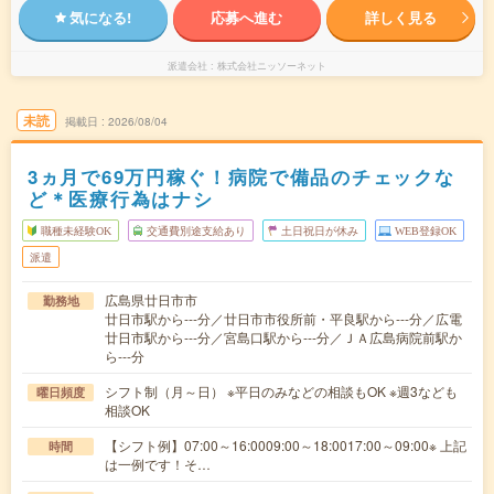
気になる!
応募へ進む
詳しく見る
派遣会社
株式会社ニッソーネット
未読
掲載日
2026/08/04
3ヵ月で69万円稼ぐ！病院で備品のチェックな
ど＊医療行為はナシ
職種未経験OK
交通費別途支給あり
土日祝日が休み
WEB登録OK
派遣
広島県廿日市市
勤務地
廿日市駅から---分／廿日市市役所前・平良駅から---分／広電
廿日市駅から---分／宮島口駅から---分／ＪＡ広島病院前駅か
ら---分
シフト制（月～日） ※平日のみなどの相談もOK ※週3なども
曜日頻度
相談OK
【シフト例】07:00～16:0009:00～18:0017:00～09:00※ 上記
時間
は一例です！そ…