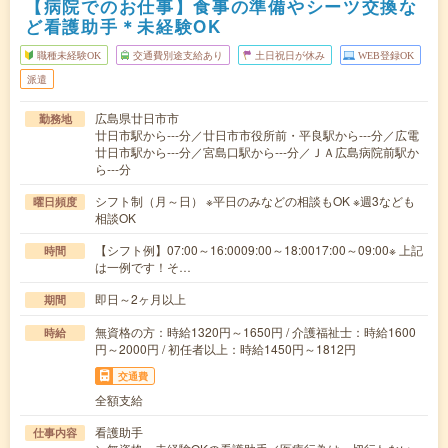
【病院でのお仕事】食事の準備やシーツ交換な
ど看護助手＊未経験OK
職種未経験OK
交通費別途支給あり
土日祝日が休み
WEB登録OK
派遣
広島県廿日市市
勤務地
廿日市駅から---分／廿日市市役所前・平良駅から---分／広電
廿日市駅から---分／宮島口駅から---分／ＪＡ広島病院前駅か
ら---分
シフト制（月～日） ※平日のみなどの相談もOK ※週3なども
曜日頻度
相談OK
【シフト例】07:00～16:0009:00～18:0017:00～09:00※ 上記
時間
は一例です！そ…
即日～2ヶ月以上
期間
無資格の方：時給1320円～1650円 / 介護福祉士：時給1600
時給
円～2000円 / 初任者以上：時給1450円～1812円
交通費
全額支給
看護助手
仕事内容