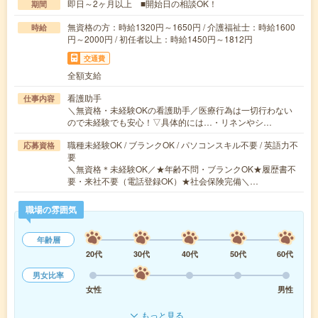
即日～2ヶ月以上 ■開始日の相談OK！
期間
無資格の方：時給1320円～1650円 / 介護福祉士：時給1600
時給
円～2000円 / 初任者以上：時給1450円～1812円
交通費
全額支給
看護助手
仕事内容
＼無資格・未経験OKの看護助手／医療行為は一切行わない
ので未経験でも安心！▽具体的には…・リネンやシ…
職種未経験OK / ブランクOK / パソコンスキル不要 / 英語力不
応募資格
要
＼無資格＊未経験OK／★年齢不問・ブランクOK★履歴書不
要・来社不要（電話登録OK）★社会保険完備＼…
職場の雰囲気
年齢層
20代
30代
40代
50代
60代
男女比率
女性
男性
もっと見る