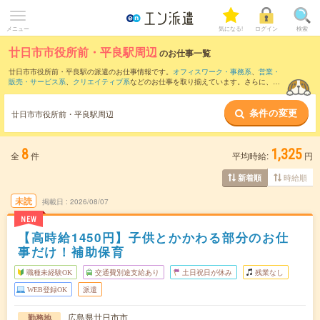
メニュー
気になる!
ログイン
検索
廿日市市役所前・平良駅周辺
のお仕事一覧
廿日市市役所前・平良駅の派遣のお仕事情報です。
オフィスワーク・事務系
、
営業・
販売・サービス系
、
クリエイティブ系
などのお仕事を取り揃えています。さらに、
短
期
・
単発
などの期間や、
職種未経験OK
などのこだわり条件で絞り込んでいただけま
す。
条件の変更
廿日市市役所前・平良駅周辺
また、
本通駅
・
紙屋町西駅
・
市役所前(広島県)駅
・
五日市駅
・
中電前駅
など近隣駅のお
仕事もご確認いただけます。
8
1,325
全
件
平均時給:
円
時給順
新着順
未読
掲載日
2026/08/07
NEW
【高時給1450円】子供とかかわる部分のお仕
事だけ！補助保育
職種未経験OK
交通費別途支給あり
土日祝日が休み
残業なし
WEB登録OK
派遣
広島県廿日市市
勤務地