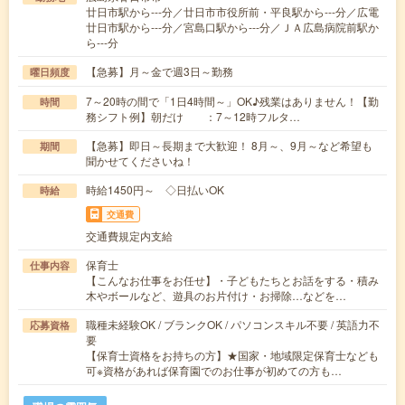
廿日市駅から---分／廿日市市役所前・平良駅から---分／広電
廿日市駅から---分／宮島口駅から---分／ＪＡ広島病院前駅か
ら---分
【急募】月～金で週3日～勤務
曜日頻度
7～20時の間で「1日4時間～」OK♪残業はありません！【勤
時間
務シフト例】朝だけ ：7～12時フルタ…
【急募】即日～長期まで大歓迎！ 8月～、9月～など希望も
期間
聞かせてくださいね！
時給1450円～ ◇日払いOK
時給
交通費
交通費規定内支給
保育士
仕事内容
【こんなお仕事をお任せ】・子どもたちとお話をする・積み
木やボールなど、遊具のお片付け・お掃除…などを…
職種未経験OK / ブランクOK / パソコンスキル不要 / 英語力不
応募資格
要
【保育士資格をお持ちの方】★国家・地域限定保育士なども
可※資格があれば保育園でのお仕事が初めての方も…