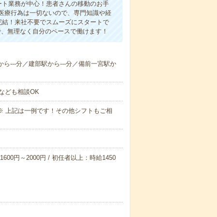
ート業務が中心！患者さんの移動のお手
医療行為は一切ないので、専門知識や経
完結！来社不要でスムーズにスタートで
で、無理なく自分のペースで働けます！
から---分／建部駅から---分／備前一宮駅か
なども相談OK
～09:00※ 上記は一例です！その他シフトもご相
600円～2000円 / 初任者以上：時給1450