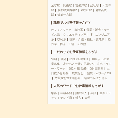
足守駅
岡山駅
吉備津駅
総社駅
大安寺
駅
服部(岡山県)駅
東総社駅
備中高松
駅
備前一宮駅
職種でお仕事情報をさがす
オフィスワーク・事務系
営業・販売・サー
ビス系
クリエイティブ系
IT・エンジニア
系
技術系
医療・介護・福祉・教育系
軽
作業・物流・工場・その他
こだわりでお仕事情報をさがす
短期
単発
職種未経験OK
10名以上の大
量募集
友だちと一緒の応募OK
在宅・リモ
ートワーク
週2～3日勤務
週4日勤務
土
日祝のみ勤務
残業なし
副業・WワークOK
交通費別途支給あり
語学力が活かせる
人気のワードでお仕事情報をさがす
急募
年齢不問
財団法人
英語
書類チェ
ック
テレビ局
封入
大学