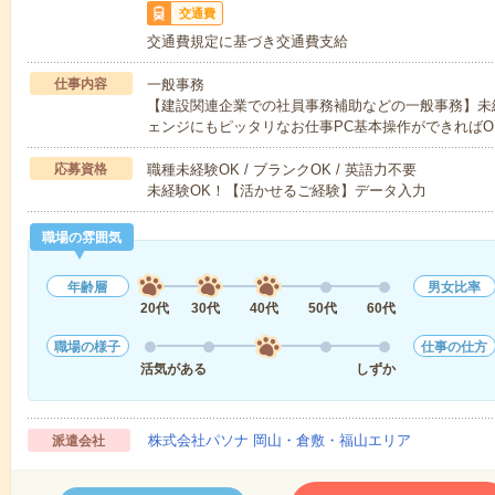
交通費
交通費規定に基づき交通費支給
仕事内容
一般事務
【建設関連企業での社員事務補助などの一般事務】未
ェンジにもピッタリなお仕事PC基本操作ができればO
応募資格
職種未経験OK / ブランクOK / 英語力不要
未経験OK！【活かせるご経験】データ入力
職場の雰囲気
年齢層
男女比率
20代
30代
40代
50代
60代
職場の様子
仕事の仕方
活気がある
しずか
株式会社パソナ 岡山・倉敷・福山エリア
派遣会社