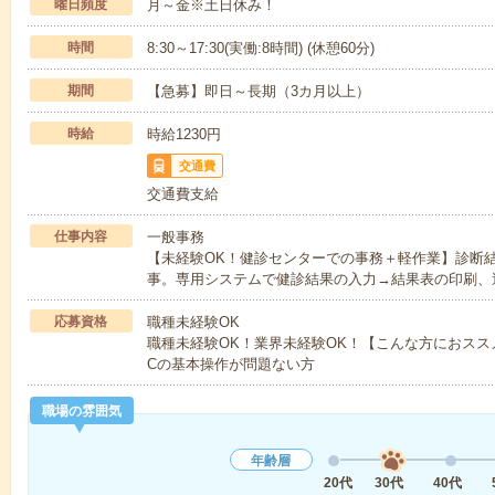
曜日頻度
月～金※土日休み！
時間
8:30～17:30(実働:8時間) (休憩60分)
期間
【急募】即日～長期（3カ月以上）
時給
時給1230円
交通費
交通費支給
仕事内容
一般事務
【未経験OK！健診センターでの事務＋軽作業】診断
事。専用システムで健診結果の入力→結果表の印刷、
応募資格
職種未経験OK
職種未経験OK！業界未経験OK！【こんな方におスス
Cの基本操作が問題ない方
職場の雰囲気
年齢層
20代
30代
40代