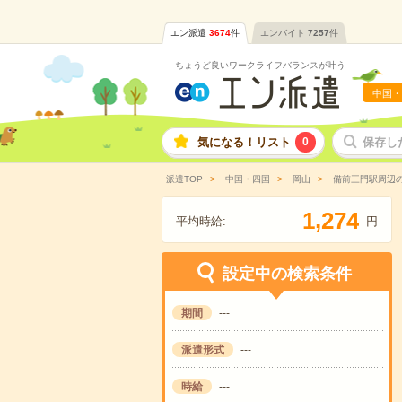
エン派遣
3674
件
エンバイト
7257
件
ちょうど良いワークライフバランスが叶う
中国・
気になる！リスト
0
保存し
派遣TOP
中国・四国
岡山
備前三門駅周辺
,
1
2
7
4
平均時給:
円
設定中の検索条件
期間
---
派遣形式
---
時給
---