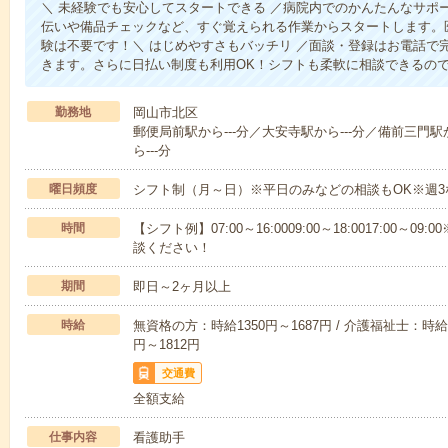
＼ 未経験でも安心してスタートできる ／病院内でのかんたんなサポ
伝いや備品チェックなど、すぐ覚えられる作業からスタートします。
験は不要です！＼ はじめやすさもバッチリ ／面談・登録はお電話で
きます。さらに日払い制度も利用OK！シフトも柔軟に相談できるの
勤務地
岡山市北区
郵便局前駅から---分／大安寺駅から---分／備前三門駅
ら---分
曜日頻度
シフト制（月～日）※平日のみなどの相談もOK※週3
時間
【シフト例】07:00～16:0009:00～18:0017:00
談ください！
期間
即日～2ヶ月以上
時給
無資格の方：時給1350円～1687円 / 介護福祉士：時給1
円～1812円
交通費
全額支給
仕事内容
看護助手