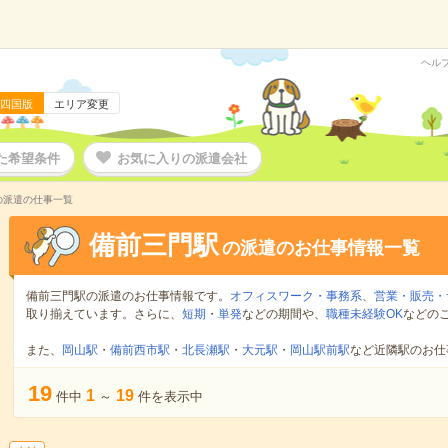
ヘル
四国版
エリア変更
た希望条件
お気に入りの派遣会社
の派遣の仕事一覧
備前三門駅
の派遣のお仕事情報一覧
備前三門駅の派遣のお仕事情報です。
オフィスワーク・事務系
、
営業・販売・
取り揃えています。さらに、
短期
・
単発
などの期間や、
職種未経験OK
などの
また、
岡山駅
・
備前西市駅
・
北長瀬駅
・
大元駅
・
岡山駅前駅
など近隣駅のお仕
19
1
19
件中
～
件を表示中