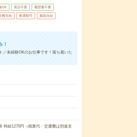
緒OK
英語不要
履歴書不要
交費支給
車通勤可
服装自由
み！
ト／未経験OKのお仕事です！落ち着いた
算 時給1270円（残業代・交通費は別途支