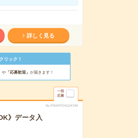
詳しく見る
クリック！
」
や
「応募歓迎」
が届きます！
一括
応募
No.PSOKFCH1116748
OK》データ入