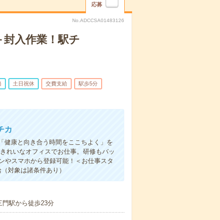
応募
No.ADCCSA01483126
＋封入作業！駅チ
務
土日祝休
交費支給
駅歩5分
チカ
「健康と向き合う時間をここちよく」を
｜きれいなオフィスでお仕事。研修もバッ
コンやスマホから登録可能！＜お仕事スタ
給（対象は諸条件あり）
三門駅から徒歩23分