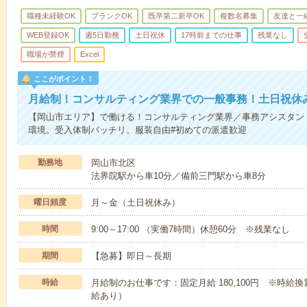
職種未経験OK
ブランクOK
既卒第二新卒OK
複数名募集
友達と一
WEB登録OK
週5日勤務
土日祝休
17時前までの仕事
残業なし
職場が禁煙
Excel
ここがポイント！
月給制！コンサルティング業界での一般事務！土日祝休
【岡山市エリア】で働ける！コンサルティング業界／事務アシスタン
環境。受入体制バッチリ。服装自由#初めての派遣歓迎
勤務地
岡山市北区
法界院駅から車10分／備前三門駅から車8分
曜日頻度
月～金（土日祝休み）
時間
9:00～17:00 （実働7時間）休憩60分 ※残業なし
期間
【急募】即日～長期
時給
月給制のお仕事です：固定月給 180,100円 ※時給換
給あり）