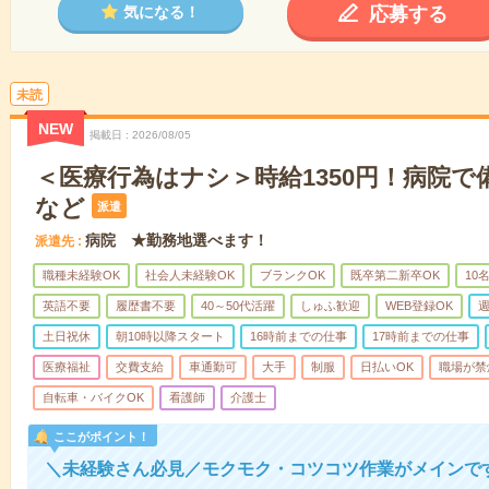
応募する
気になる！
未読
NEW
掲載日
2026/08/05
＜医療行為はナシ＞時給1350円！病院
など
派遣
病院 ★勤務地選べます！
派遣先
職種未経験OK
社会人未経験OK
ブランクOK
既卒第二新卒OK
10
英語不要
履歴書不要
40～50代活躍
しゅふ歓迎
WEB登録OK
週
土日祝休
朝10時以降スタート
16時前までの仕事
17時前までの仕事
医療福祉
交費支給
車通勤可
大手
制服
日払いOK
職場が禁
自転車・バイクOK
看護師
介護士
ここがポイント！
＼未経験さん必見／モクモク・コツコツ作業がメインで