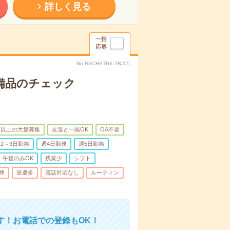
詳しく見る
一括
応募
No.NSCHSTRK-2BJ05
で備品のチェック
名以上の大量募集
友達と一緒OK
OA不要
2～3日勤務
週4日勤務
週5日勤務
午後のみOK
残業少
シフト
煙
派遣多
電話対応なし
ルーティン
す！お電話での登録もOK！