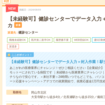
未読
NEW
掲載日
2026/08/05
【未経験可】健診センターでデータ入力
カ
派遣
健診センター
派遣先
職種未経験OK
既卒第二新卒OK
履歴書不要
WEB登録OK
週5日勤
派遣多
ここがポイント！
【未経験可】健診センターでデータ入力＋封入作業！駅
あこがれの医療業界にチャレンジ！ぜひご相談ください【企業紹介】
モットーにされている病院です ｜未経験から医療業界にチャレンジ
チリなので安心です。＜来社不要＞24時間いつでもどこでも、パソ
ート応援キャンペーン＞アデコでの就業開始で、就業応援金1万円支
勤務地
岡山市北区
大安寺駅から徒歩4分／北長瀬駅から徒歩15分／備前