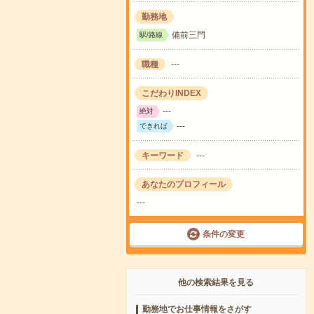
勤務地
備前三門
駅/路線
職種
---
こだわりINDEX
---
絶対
---
できれば
キーワード
---
あなたのプロフィール
---
条件の変更
他の検索結果を見る
勤務地でお仕事情報をさがす