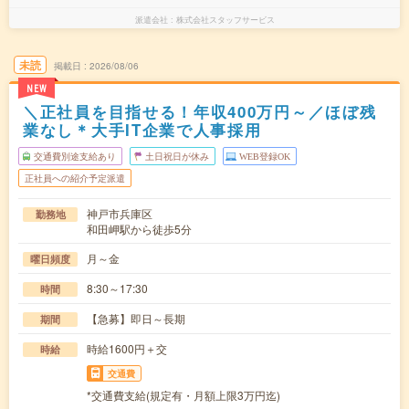
派遣会社
株式会社スタッフサービス
未読
掲載日
2026/08/06
NEW
＼正社員を目指せる！年収400万円～／ほぼ残
業なし＊大手IT企業で人事採用
交通費別途支給あり
土日祝日が休み
WEB登録OK
正社員への紹介予定派遣
神戸市兵庫区
勤務地
和田岬駅から徒歩5分
月～金
曜日頻度
8:30～17:30
時間
【急募】即日～長期
期間
時給1600円＋交
時給
交通費
*交通費支給(規定有・月額上限3万円迄)