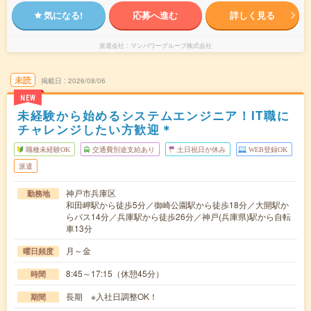
気になる!
応募へ進む
詳しく見る
派遣会社
マンパワーグループ株式会社
未読
掲載日
2026/08/06
NEW
未経験から始めるシステムエンジニア！IT職に
チャレンジしたい方歓迎＊
職種未経験OK
交通費別途支給あり
土日祝日が休み
WEB登録OK
派遣
神戸市兵庫区
勤務地
和田岬駅から徒歩5分／御崎公園駅から徒歩18分／大開駅か
らバス14分／兵庫駅から徒歩26分／神戸(兵庫県)駅から自転
車13分
月～金
曜日頻度
8:45～17:15（休憩45分）
時間
長期 ※入社日調整OK！
期間