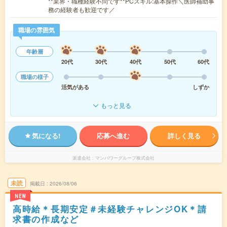
**業界・職種経験不問です**PCスキル:基本操作＼医師補助事
務の経験者も歓迎です／
職場の雰囲気
年齢層
20代
30代
40代
50代
60代
職場の様子
活気がある
しずか
もっと見る
気になる!
応募へ進む
詳しく見る
派遣会社
マンパワーグループ株式会社
未読
掲載日
2026/08/06
NEW
高時給＊長期安定＃未経験チャレンジOK＊請
求書の作成など