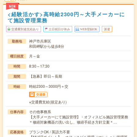
NEW
<経験活かす>高時給2300円～大手メーカーに
て施設管理業務
交通費別途支給あり
土日祝日が休み
WEB登録OK
派遣
神戸市兵庫区
勤務地
和田岬駅から徒歩8分
月～金
曜日頻度
8:30～17:30
時間
【急募】即日～長期
期間
時給2300～3000円＋交
時給
交通費
※交通費支給(規定あり)
その他事務系
仕事内容
【大手メーカーにて施設管理】・オフィスビル施設管理業務
＊修繕対象機器の洗い出し、修繕手続き方針立案＊…
ブランクOK / 英語力不要
応募資格
【MUSTポイント】・オフィスビル管理／マンション管理等