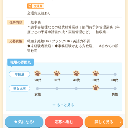
交通費
交通費支給あり
一般事務
仕事内容
＊請求書処理などの経費精算業務｜部門費予算管理業務（年
度ごとの予算申請書作成＊実績管理など）｜検収業…
職種未経験OK / ブランクOK / 英語力不要
応募資格
◆未経験者歓迎！◆事務経験がある方歓迎。 #初めての派
遣歓迎
職場の雰囲気
年齢層
20代
30代
40代
50代
60代
男女比率
女性
男性
もっと見る
気になる!
応募へ進む
詳しく見る