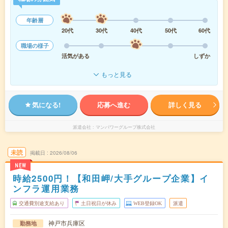
年齢層
20代
30代
40代
50代
60代
職場の様子
活気がある
しずか
もっと見る
気になる!
応募へ進む
詳しく見る
派遣会社
マンパワーグループ株式会社
未読
掲載日
2026/08/06
NEW
時給2500円！【和田岬/大手グループ企業】イ
ンフラ運用業務
交通費別途支給あり
土日祝日が休み
WEB登録OK
派遣
神戸市兵庫区
勤務地