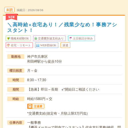
未読
掲載日
2026/08/06
NEW
＼高時給×在宅あり！／残業少なめ！事務アシ
スタント！
職種未経験OK
交通費別途支給あり
土日祝日が休み
在宅・リモート
WEB登録OK
派遣
神戸市兵庫区
勤務地
和田岬駅から徒歩10分
月～金
曜日頻度
8:30～17:30
時間
【急募】即日～長期 ※*開始日ご相談ください
期間
時給1580円＋交
時給
交通費
*交通費支給(規定有・月額上限3万円迄)
一般事務
仕事内容
【機器メーカーで部内アシスタント】代金支払業務(検収、問