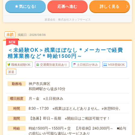
気になる!
応募へ進む
詳しく見る
派遣会社
株式会社スタッフサービス
未読
掲載日
2026/08/06
NEW
＜未経験OK＞残業ほぼなし＊メーカーで経費
精算業務など＊時給1500円～
職種未経験OK
交通費別途支給あり
土日祝日が休み
WEB登録OK
派遣
神戸市兵庫区
勤務地
和田岬駅から徒歩10分
月～金 ※土日祝休み
曜日頻度
8:30～17:30 ※残業はほとんどありません。※休憩60分。
時間
【急募】即日～長期 ※開始日はご相談可能です！
期間
時給1500円～1550円＋交 【月収例】240,000円～ ■給与
時給
の前払いが可能な速払いサービスあり