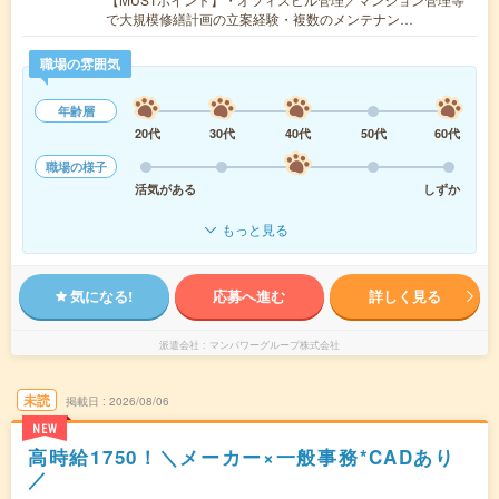
で大規模修繕計画の立案経験・複数のメンテナン…
職場の雰囲気
年齢層
20代
30代
40代
50代
60代
職場の様子
活気がある
しずか
もっと見る
気になる!
応募へ進む
詳しく見る
派遣会社
マンパワーグループ株式会社
未読
掲載日
2026/08/06
NEW
高時給1750！＼メーカー×一般事務*CADあり
／