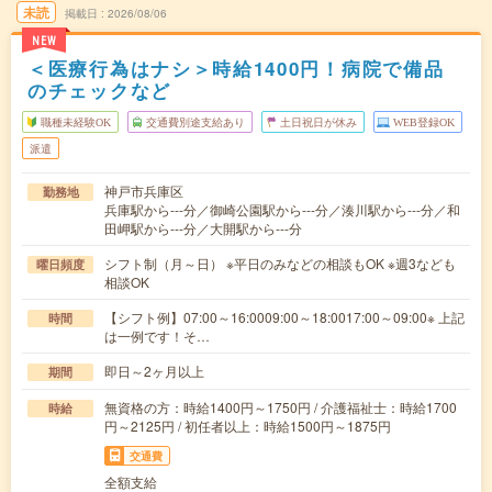
未読
掲載日
2026/08/06
NEW
＜医療行為はナシ＞時給1400円！病院で備品
のチェックなど
職種未経験OK
交通費別途支給あり
土日祝日が休み
WEB登録OK
派遣
神戸市兵庫区
勤務地
兵庫駅から---分／御崎公園駅から---分／湊川駅から---分／和
田岬駅から---分／大開駅から---分
シフト制（月～日） ※平日のみなどの相談もOK ※週3なども
曜日頻度
相談OK
【シフト例】07:00～16:0009:00～18:0017:00～09:00※ 上記
時間
は一例です！そ…
即日～2ヶ月以上
期間
無資格の方：時給1400円～1750円 / 介護福祉士：時給1700
時給
円～2125円 / 初任者以上：時給1500円～1875円
交通費
全額支給