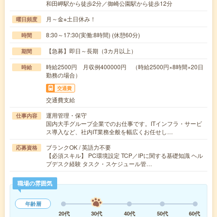
和田岬駅から徒歩2分／御崎公園駅から徒歩12分
月～金※土日休み！
曜日頻度
8:30～17:30(実働:8時間) (休憩60分)
時間
【急募】即日～長期（3カ月以上）
期間
時給2500円 月収例400000円 （時給2500円×8時間×20日
時給
勤務の場合）
交通費
交通費支給
運用管理・保守
仕事内容
国内大手グループ企業でのお仕事です。ITインフラ・サービ
ス導入など、社内IT業務全般を幅広くお任せし…
ブランクOK / 英語力不要
応募資格
【必須スキル】 PC環境設定 TCP／IPに関する基礎知識 ヘル
プデスク経験 タスク・スケジュール管…
職場の雰囲気
年齢層
20代
30代
40代
50代
60代