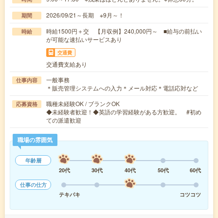
2026/09/21～長期 ※9月～！
期間
時給1500円＋交 【月収例】240,000円～ ■給与の前払い
時給
が可能な速払いサービスあり
交通費
交通費支給あり
一般事務
仕事内容
＊販売管理システムへの入力＊メール対応＊電話応対など
職種未経験OK / ブランクOK
応募資格
◆未経験者歓迎！◆英語の学習経験がある方歓迎。 #初め
ての派遣歓迎
職場の雰囲気
年齢層
20代
30代
40代
50代
60代
仕事の仕方
テキパキ
コツコツ