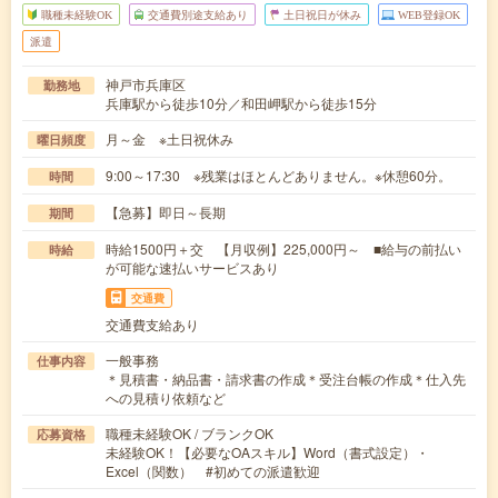
職種未経験OK
交通費別途支給あり
土日祝日が休み
WEB登録OK
派遣
神戸市兵庫区
勤務地
兵庫駅から徒歩10分／和田岬駅から徒歩15分
月～金 ※土日祝休み
曜日頻度
9:00～17:30 ※残業はほとんどありません。※休憩60分。
時間
【急募】即日～長期
期間
時給1500円＋交 【月収例】225,000円～ ■給与の前払い
時給
が可能な速払いサービスあり
交通費
交通費支給あり
一般事務
仕事内容
＊見積書・納品書・請求書の作成＊受注台帳の作成＊仕入先
への見積り依頼など
職種未経験OK / ブランクOK
応募資格
未経験OK！【必要なOAスキル】Word（書式設定）・
Excel（関数） #初めての派遣歓迎