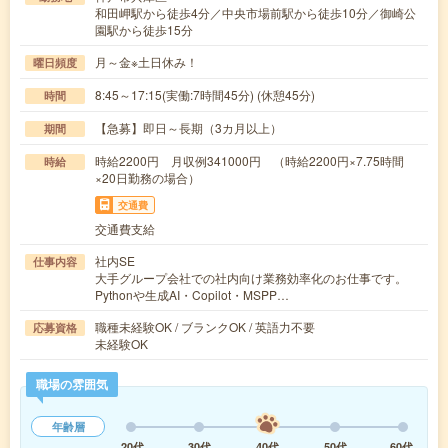
和田岬駅から徒歩4分／中央市場前駅から徒歩10分／御崎公
園駅から徒歩15分
月～金※土日休み！
曜日頻度
8:45～17:15(実働:7時間45分) (休憩45分)
時間
【急募】即日～長期（3カ月以上）
期間
時給2200円 月収例341000円 （時給2200円×7.75時間
時給
×20日勤務の場合）
交通費
交通費支給
社内SE
仕事内容
大手グループ会社での社内向け業務効率化のお仕事です。
Pythonや生成AI・Copilot・MSPP…
職種未経験OK / ブランクOK / 英語力不要
応募資格
未経験OK
職場の雰囲気
年齢層
20代
30代
40代
50代
60代