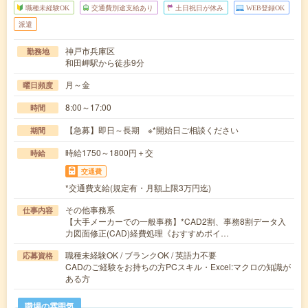
職種未経験OK
交通費別途支給あり
土日祝日が休み
WEB登録OK
派遣
神戸市兵庫区
勤務地
和田岬駅から徒歩9分
月～金
曜日頻度
8:00～17:00
時間
【急募】即日～長期 ※*開始日ご相談ください
期間
時給1750～1800円＋交
時給
交通費
*交通費支給(規定有・月額上限3万円迄)
その他事務系
仕事内容
【大手メーカーでの一般事務】*CAD2割、事務8割データ入
力図面修正(CAD)経費処理《おすすめポイ…
職種未経験OK / ブランクOK / 英語力不要
応募資格
CADのご経験をお持ちの方PCスキル・Excel:マクロの知識が
ある方
職場の雰囲気