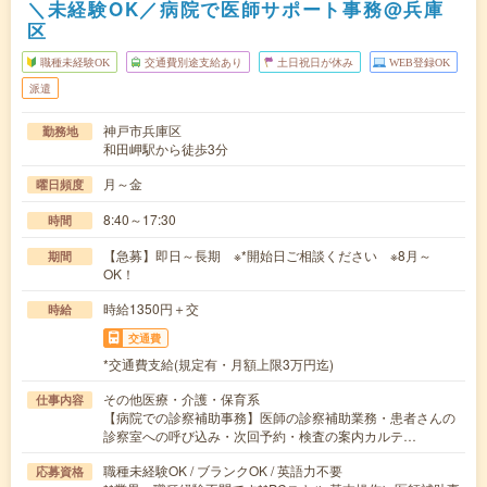
＼未経験OK／病院で医師サポート事務@兵庫
区
職種未経験OK
交通費別途支給あり
土日祝日が休み
WEB登録OK
派遣
神戸市兵庫区
勤務地
和田岬駅から徒歩3分
月～金
曜日頻度
8:40～17:30
時間
【急募】即日～長期 ※*開始日ご相談ください ※8月～
期間
OK！
時給1350円＋交
時給
交通費
*交通費支給(規定有・月額上限3万円迄)
その他医療・介護・保育系
仕事内容
【病院での診察補助事務】医師の診察補助業務・患者さんの
診察室への呼び込み・次回予約・検査の案内カルテ…
職種未経験OK / ブランクOK / 英語力不要
応募資格