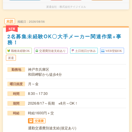
派遣会社
株式会社テイジイエル
未読
掲載日
2026/08/06
NEW
2名募集未経験OK〇大手メーカー関連作業+事
務！
職種未経験OK
交通費別途支給あり
土日祝日が休み
WEB登録OK
派遣
神戸市兵庫区
勤務地
和田岬駅から徒歩4分
月～金
曜日頻度
8:30～17:30
時間
2026/8/17～長期 ※8月～OK！
期間
時給1600円＋交
時給
交通費
通勤交通費別途支給(規定あり)