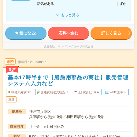
活気がある
しずか
もっと見る
気になる!
応募へ進む
詳しく見る
派遣会社
マンパワーグループ株式会社
未読
掲載日
2026/08/06
NEW
基本17時半まで【船舶用部品の商社】販売管理
システム入力など
職種未経験OK
交通費別途支給あり
土日祝日が休み
WEB登録OK
派遣
神戸市兵庫区
勤務地
兵庫駅から徒歩10分／和田岬駅から徒歩15分
月～金 ※土日祝休み
曜日頻度
9:00～17:30 ※残業はほとんどありません。※休憩60分。
時間