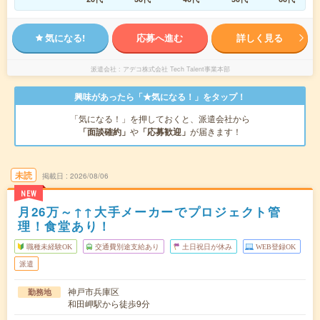
気になる!
応募へ進む
詳しく見る
派遣会社
アデコ株式会社 Tech Talent事業本部
興味があったら「★気になる！」をタップ！
「気になる！」を押しておくと、派遣会社から
「面談確約」
や
「応募歓迎」
が届きます！
未読
掲載日
2026/08/06
NEW
月26万～↑↑大手メーカーでプロジェクト管
理！食堂あり！
職種未経験OK
交通費別途支給あり
土日祝日が休み
WEB登録OK
派遣
神戸市兵庫区
勤務地
和田岬駅から徒歩9分