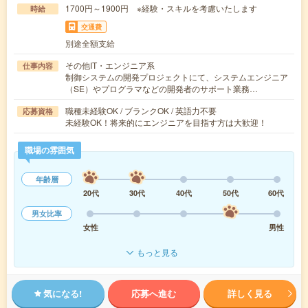
1700円～1900円 ※経験・スキルを考慮いたします
時給
交通費
別途全額支給
その他IT・エンジニア系
仕事内容
制御システムの開発プロジェクトにて、システムエンジニア
（SE）やプログラマなどの開発者のサポート業務…
職種未経験OK / ブランクOK / 英語力不要
応募資格
未経験OK！将来的にエンジニアを目指す方は大歓迎！
職場の雰囲気
年齢層
20代
30代
40代
50代
60代
男女比率
女性
男性
もっと見る
気になる!
応募へ進む
詳しく見る