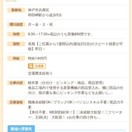
神戸市兵庫区
勤務地
和田岬駅から徒歩5分
月～金・土・祝
曜日頻度
8:30～17:30※表記のうち実働8時間です。
時間
長期【ご応募から1週間以内(最短2日目)のスピード就業が可
期間
能】即日～
時給1400円
時給
交通費
交通費支給有り
軽作業（仕分け・ピッキング・検品、商品管理）
仕事内容
食品工場内で使用する産業機械の部品受入れ、棚に部品の仕
分け、指示書を基にピッキング作業などをお願いし…
職種未経験OK / ブランクOK / パソコンスキル不要 / 英語力不
応募資格
要
【来社不要、WEB登録OK！】〇未経験大歓迎！〇フリータ
ー、主婦(夫) 大歓迎！ ※お仕事の掛け持ち…
職場の雰囲気