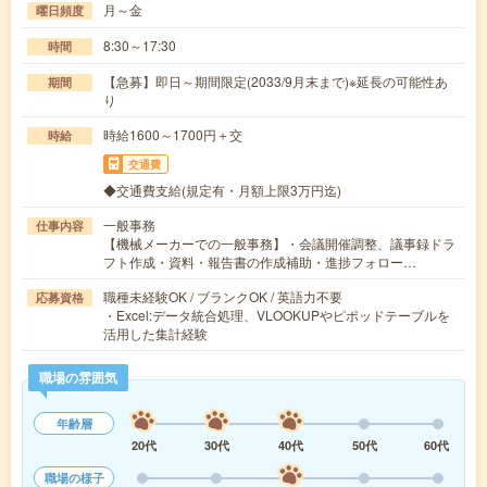
月～金
曜日頻度
8:30～17:30
時間
【急募】即日～期間限定(2033/9月末まで)※延長の可能性あ
期間
り
時給1600～1700円＋交
時給
交通費
◆交通費支給(規定有・月額上限3万円迄)
一般事務
仕事内容
【機械メーカーでの一般事務】・会議開催調整、議事録ドラ
フト作成・資料・報告書の作成補助・進捗フォロー…
職種未経験OK / ブランクOK / 英語力不要
応募資格
・Excel:データ統合処理、VLOOKUPやピポッドテーブルを
活用した集計経験
職場の雰囲気
年齢層
20代
30代
40代
50代
60代
職場の様子