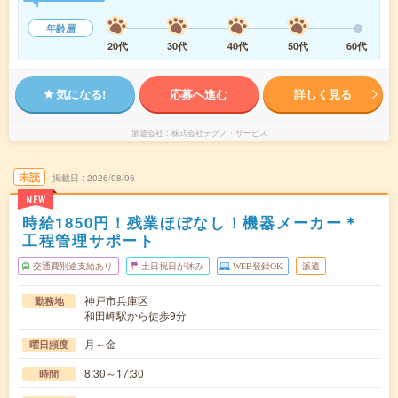
年齢層
20代
30代
40代
50代
60代
気になる!
応募へ進む
詳しく見る
派遣会社
株式会社テクノ・サービス
未読
掲載日
2026/08/06
NEW
時給1850円！残業ほぼなし！機器メーカー＊
工程管理サポート
交通費別途支給あり
土日祝日が休み
WEB登録OK
派遣
神戸市兵庫区
勤務地
和田岬駅から徒歩9分
月～金
曜日頻度
8:30～17:30
時間