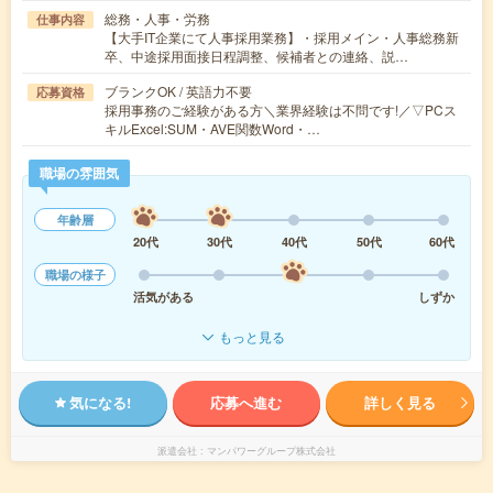
総務・人事・労務
仕事内容
【大手IT企業にて人事採用業務】・採用メイン・人事総務新
卒、中途採用面接日程調整、候補者との連絡、説…
ブランクOK / 英語力不要
応募資格
採用事務のご経験がある方＼業界経験は不問です!／▽PCス
キルExcel:SUM・AVE関数Word・…
職場の雰囲気
年齢層
20代
30代
40代
50代
60代
職場の様子
活気がある
しずか
もっと見る
気になる!
応募へ進む
詳しく見る
派遣会社
マンパワーグループ株式会社