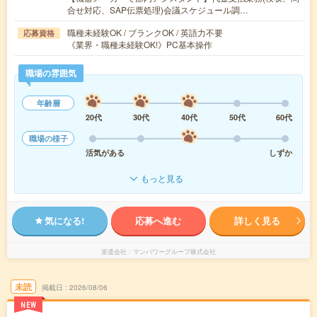
合せ対応、SAP伝票処理)会議スケジュール調…
職種未経験OK / ブランクOK / 英語力不要
応募資格
《業界・職種未経験OK!》PC基本操作
職場の雰囲気
年齢層
20代
30代
40代
50代
60代
職場の様子
活気がある
しずか
もっと見る
気になる!
応募へ進む
詳しく見る
派遣会社
マンパワーグループ株式会社
未読
掲載日
2026/08/06
NEW