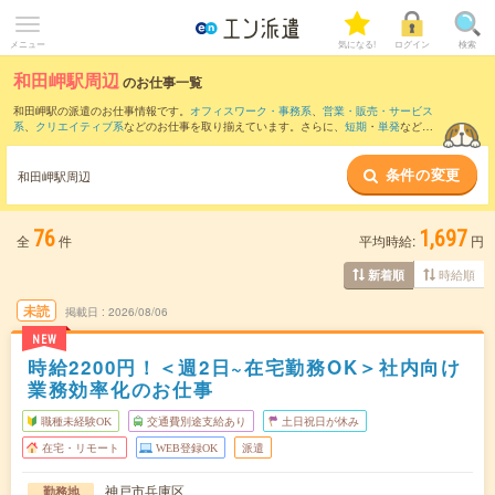
メニュー
気になる!
ログイン
検索
和田岬駅周辺
のお仕事一覧
和田岬駅の派遣のお仕事情報です。
オフィスワーク・事務系
、
営業・販売・サービス
系
、
クリエイティブ系
などのお仕事を取り揃えています。さらに、
短期
・
単発
などの
期間や、
職種未経験OK
などのこだわり条件で絞り込んでいただけます。
条件の変更
また、
三ノ宮駅
・
神戸三宮(阪急・神戸高速)駅
・
神戸三宮(阪神)駅
・
神戸(兵庫県)駅
・
和田岬駅周辺
元町(兵庫県)駅
など近隣駅のお仕事もご確認いただけます。
76
1,697
全
件
平均時給:
円
時給順
新着順
未読
掲載日
2026/08/06
NEW
時給2200円！＜週2日~在宅勤務OK＞社内向け
業務効率化のお仕事
職種未経験OK
交通費別途支給あり
土日祝日が休み
在宅・リモート
WEB登録OK
派遣
神戸市兵庫区
勤務地