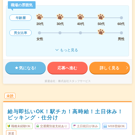
職場の雰囲気
年齢層
20代
30代
40代
50代
60代
男女比率
女性
男性
もっと見る
気になる!
応募へ進む
詳しく見る
派遣会社
株式会社スタッフサービス
未読
給与即払いOK！駅チカ！高時給！土日休み！
ピッキング・仕分け
職種未経験OK
交通費別途支給あり
土日祝日が休み
WEB登録OK
派遣