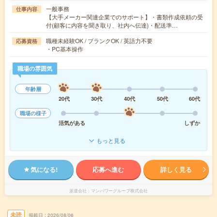
一般事務
仕事内容
【大手メーカー関連企業でのサポート】・書類作成依頼の受
付(顧客に内容を聞き取り、社内へ伝達)・配送準…
職種未経験OK / ブランクOK / 英語力不要
応募資格
・PC基本操作
職場の雰囲気
年齢層
20代
30代
40代
50代
60代
職場の様子
活気がある
しずか
もっと見る
気になる!
応募へ進む
詳しく見る
派遣会社
マンパワーグループ株式会社
未読
掲載日
2026/08/06