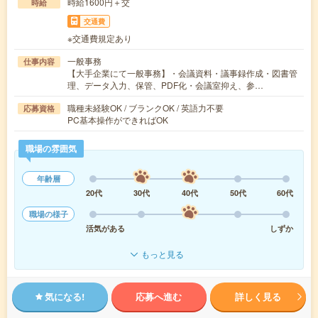
時給1600円＋交
時給
交通費
※交通費規定あり
一般事務
仕事内容
【大手企業にて一般事務】・会議資料・議事録作成・図書管
理、データ入力、保管、PDF化・会議室抑え、参…
職種未経験OK / ブランクOK / 英語力不要
応募資格
PC基本操作ができればOK
職場の雰囲気
年齢層
20代
30代
40代
50代
60代
職場の様子
活気がある
しずか
もっと見る
気になる!
応募へ進む
詳しく見る