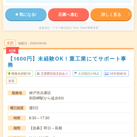
気になる!
応募へ進む
詳しく見る
派遣会社
アデコ株式会社 Tech Talent事業本部
未読
掲載日
2026/08/06
NEW
【1600円】未経験OK！重工業にてサポート事
務
職種未経験OK
交通費別途支給あり
土日祝日が休み
WEB登録OK
派遣
神戸市兵庫区
勤務地
和田岬駅から徒歩9分
週5日
曜日頻度
8:30～17:30
時間
【急募】即日～長期
期間