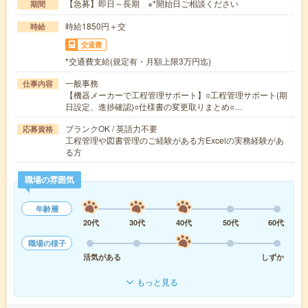
【急募】即日～長期 ※*開始日ご相談ください
期間
時給1850円＋交
時給
交通費
*交通費支給(規定有・月額上限3万円迄)
一般事務
仕事内容
【機器メーカーで工程管理サポート】○工程管理サポート(期
日設定、進捗確認)○仕様書の変更取りまとめ○…
ブランクOK / 英語力不要
応募資格
工程管理や図書管理のご経験がある方Excelの実務経験があ
る方
職場の雰囲気
年齢層
20代
30代
40代
50代
60代
職場の様子
活気がある
しずか
もっと見る