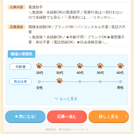
看護助手
仕事内容
＼無資格・未経験OKの看護助手／医療行為は一切行わない
ので未経験でも安心！▽具体的には…・リネンやシ…
職種未経験OK / ブランクOK / パソコンスキル不要 / 英語力不
応募資格
要
＼無資格＊未経験OK／★年齢不問・ブランクOK★履歴書不
要・来社不要（電話登録OK）★社会保険完備＼…
職場の雰囲気
年齢層
20代
30代
40代
50代
60代
男女比率
女性
男性
もっと見る
気になる!
応募へ進む
詳しく見る
派遣会社
株式会社ニッソーネット