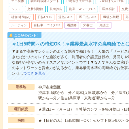
土日祝休
朝10時以降スタート
16時前までの仕事
17時前までの仕事
シフト
交替制勤務
扶養控内
副業・WワークOK
医療福祉
交費
社食/補助あり
日払いOK
週払いOK
即日払いOK
職場が禁煙
外
ルーティン
自転車・バイクOK
看護師
栄養士
介護士
ここがポイント！
≪1日5時間～の時短OK！≫業界最高水準の高時給でと
▼まるで高級マンションのような施設で働ける！ 人気の「サービス
きたばかりのキレイな施設が多く、利用者の介護度は低め。見回りや
な負担が少ないのもオススメなポイントです！▼なんでそんなに稼げる
のネットワークと資金力があるから、業界最高水準の高時給でお仕事
ンセ…
つづきを見る
勤務地
神戸市東灘区
摂津本山駅から---分／岡本(兵庫県)駅から---分／深江(
駅から---分／住吉(兵庫県・東海道)駅から---分
曜日頻度
★週2日～（月～日） ※希望のシフトを毎月提出（
時間
★【日勤のみ】1日5時間～OK！≪シフト例≫9:00～14:001