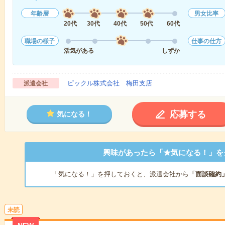
年齢層
男女比率
20代
30代
40代
50代
60代
職場の様子
仕事の仕方
活気がある
しずか
ピックル株式会社 梅田支店
派遣会社
応募する
気になる！
興味があったら「★気になる！」を
「気になる！」を押しておくと、派遣会社から
「面談確約
未読