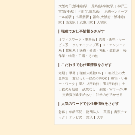
大阪梅田(阪神線)駅
尼崎(阪神線)駅
神戸三
宮(阪神)駅
元町(兵庫県)駅
尼崎センタープ
ール前駅
出屋敷駅
福島(大阪府・阪神線)
駅
西宮駅
武庫川駅
大物駅
職種でお仕事情報をさがす
オフィスワーク・事務系
営業・販売・サー
ビス系
クリエイティブ系
IT・エンジニア
系
技術系
医療・介護・福祉・教育系
軽
作業・物流・工場・その他
こだわりでお仕事情報をさがす
短期
単発
職種未経験OK
10名以上の大
量募集
友だちと一緒の応募OK
在宅・リモ
ートワーク
週2～3日勤務
週4日勤務
土
日祝のみ勤務
残業なし
副業・WワークOK
交通費別途支給あり
語学力が活かせる
人気のワードでお仕事情報をさがす
急募
年齢不問
財団法人
英語
書類チェ
ック
テレビ局
封入
大学