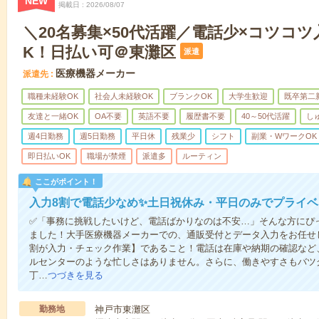
NEW
掲載日
2026/08/07
＼20名募集×50代活躍／電話少×コツコツ
K！日払い可＠東灘区
派遣
医療機器メーカー
派遣先
職種未経験OK
社会人未経験OK
ブランクOK
大学生歓迎
既卒第二
友達と一緒OK
OA不要
英語不要
履歴書不要
40～50代活躍
し
週4日勤務
週5日勤務
平日休
残業少
シフト
副業・WワークOK
即日払いOK
職場が禁煙
派遣多
ルーティン
ここがポイント！
入力8割で電話少なめ✨土日祝休み・平日のみでプライ
✅「事務に挑戦したいけど、電話ばかりなのは不安…」そんな方にぴ
ました！大手医療機器メーカーでの、通販受付とデータ入力をお任せ
割が入力・チェック作業】であること！電話は在庫や納期の確認など
ルセンターのような忙しさはありません。さらに、働きやすさもバツグ
丁…
つづきを見る
勤務地
神戸市東灘区