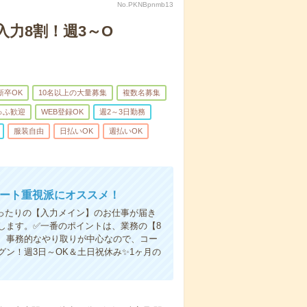
No.PKNBpnmb13
入力8割！週3～O
新卒OK
10名以上の大量募集
複数名募集
ゅふ歓迎
WEB登録OK
週2～3日勤務
服装自由
日払いOK
週払いOK
ベート重視派にオススメ！
ったりの【入力メイン】のお仕事が届き
します。✅一番のポイントは、業務の【8
、事務的なやり取りが中心なので、コー
ン！週3日～OK＆土日祝休み✨1ヶ月の