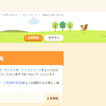
プ・お問い合わせ
サイトマップ
掲載のお問い合わせ
会員登録
ログイン
覧
売・サービス系
、
クリエイティブ系
などのお仕
どのこだわり条件で絞り込んでいただけます。
駅
・
三宮(神戸市営)駅
など近隣駅のお仕事もご確
新着順