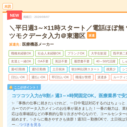
未読
NEW
掲載日
2026/08/07
＼平日週3～×11時スタート／電話ほぼ無
ツモクデータ入力＠東灘区
派遣
医療機器メーカー
派遣先
職種未経験OK
社会人未経験OK
ブランクOK
大学生歓迎
既卒第二
友達と一緒OK
OA不要
英語不要
履歴書不要
40～50代活躍
し
週4日勤務
週5日勤務
土日祝休
朝10時以降スタート
残業少
シ
日払いOK
週払いOK
即日払いOK
職場が禁煙
派遣多
ルーティ
ここがポイント！
コツコツ入力が8割♬週3～×時間固定OK。医療業界で
✨「事務の仕事に就きたいけれど、一日中電話対応するのはちょっと
カーでのデータ入力メインのお仕事が届きました！一番の魅力は、業
応は在庫確認などの事務的な取り次ぎが中心なので、コールセンター
組めます。✨さらに働きやすさも抜群！週3日～勤務OKで、土日祝は
ー…
つづきを見る