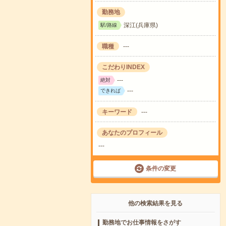
勤務地
深江(兵庫県)
駅/路線
職種
---
こだわりINDEX
---
絶対
---
できれば
キーワード
---
あなたのプロフィール
---
条件の変更
他の検索結果を見る
勤務地でお仕事情報をさがす