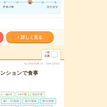
テキパキ
コツコツ
詳しく見る
一括
応募
No.CRSF兵庫_41・SNR【本社】
マンションで食事
と一緒OK
OA不要
英語不要
週2～3日勤務
週4日勤務
週5日勤務