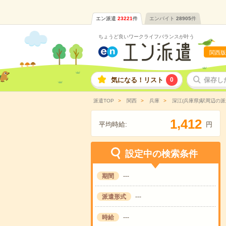
エン派遣
23221
件
エンバイト
28905
件
ちょうど良いワークライフバランスが叶う
関西版
気になる！リスト
0
保存し
派遣TOP
関西
兵庫
深江(兵庫県)駅周辺の
,
1
4
1
2
平均時給:
円
設定中の検索条件
期間
---
派遣形式
---
時給
---