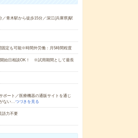
分／青木駅から徒歩15分／深江(兵庫県)駅
時間)※時間固定も可能※時間外労働：月5時間程度
務開始日相談OK！ ※試用期間として最長
サポート／医療機器の通販サイトを通じ
がない…
つづきを見る
 英語力不要