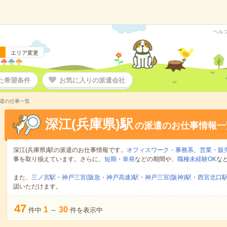
ヘル
エリア変更
た希望条件
お気に入りの派遣会社
派遣の仕事一覧
深江(兵庫県)駅
の派遣のお仕事情報一
深江(兵庫県)駅の派遣のお仕事情報です。
オフィスワーク・事務系
、
営業・販
事を取り揃えています。さらに、
短期
・
単発
などの期間や、
職種未経験OK
な
また、
三ノ宮駅
・
神戸三宮(阪急・神戸高速)駅
・
神戸三宮(阪神)駅
・
西宮北口
認いただけます。
47
1
30
件中
～
件を表示中