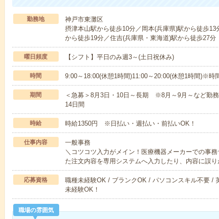
勤務地
神戸市東灘区
摂津本山駅から徒歩10分／岡本(兵庫県)駅から徒歩13
から徒歩19分／住吉(兵庫県・東海道)駅から徒歩27分
曜日頻度
【シフト】平日のみ週3～(土日祝休み)
時間
9:00～18:00(休憩1時間)11:00～20:00(休憩1
期間
＜急募＞8月3日・10日～長期 ※8月～9月～など勤
14日間
時給
時給1350円 ※日払い・週払い・前払いOK！
仕事内容
一般事務
＼コツコツ入力がメイン！医療機器メーカーでの事務
た注文内容を専用システムへ入力したり、内容に誤り
応募資格
職種未経験OK / ブランクOK / パソコンスキル不要 /
未経験OK！
職場の雰囲気