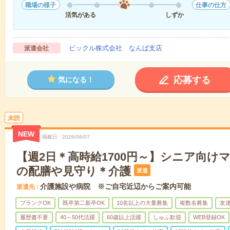
職場の様子
仕事の仕方
活気がある
しずか
ピックル株式会社 なんば支店
派遣会社
応募する
気になる！
未読
NEW
掲載日
2026/08/07
【週2日＊高時給1700円～】シニア向け
の配膳や見守り＊介護
派遣
介護施設や病院 ※ご自宅近辺からご案内可能
派遣先
ブランクOK
既卒第二新卒OK
10名以上の大量募集
複数名募集
友達
履歴書不要
40～50代活躍
60歳以上活躍
しゅふ歓迎
WEB登録OK