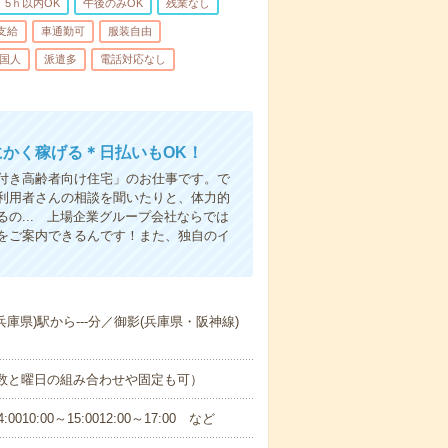
5ｈ以内OK
午後のみOK
残業なし
支給
車通勤可
服装自由
国人
派遣多
電話対応なし
にかく稼げる＊日払いもOK！
付き高齢者向け住宅」のお仕事です。で
利用者さんの相談を聞いたりと、体力的
の... 上場企業グループ会社ならでは
をご案内できるんです！また、独自のイ
兵庫県)駅から---分／御影(兵庫県・阪神線)
日数と曜日の組み合わせや固定も可）
0:00～15:0012:00～17:00 など