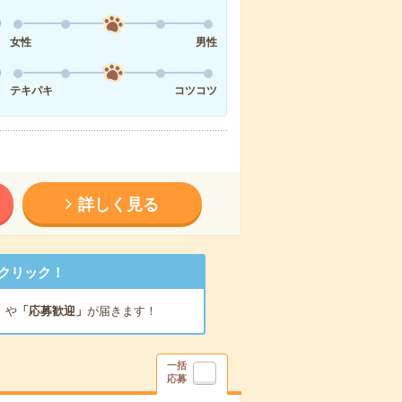
女性
男性
テキパキ
コツコツ
詳しく見る
クリック！
」
や
「応募歓迎」
が届きます！
一括
応募