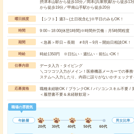
摂津本山駅から徒歩10分／岡本(兵庫県)駅から徒歩13
から徒歩19分／甲南山手駅から徒歩20分
曜日頻度
【シフト】週3～(土日祝含む)※平日のみもOK！
時間
9:00～18:00(休憩1時間)※時間外労働：月5時間程度
期間
＜急募＞即日～長期 ＃8月～9月～開始日相談OK！
時給
時給1350円 ※日払い・週払い・前払いOK！
仕事内容
データ入力・タイピング
＼コツコツ入力がメイン！医療機器メーカーでの事務
ステムへ入力したり、内容に誤りがないかチェックす
応募資格
職種未経験OK / ブランクOK / パソコンスキル不要 /
＜履歴書不要＆未経験歓迎＞
職場の雰囲気
年齢層
男女比率
20代
30代
40代
50代
60代