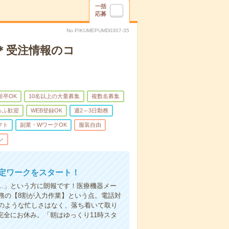
一括
応募
No.PIKUMEPUMD0307-35
＊受注情報のコ
新卒OK
10名以上の大量募集
複数名募集
ゅふ歓迎
WEB登録OK
週2～3日勤務
フト
副業・WワークOK
服装自由
ン
安定ワークをスタート！
…」という方に朗報です！医療機器メー
務の【8割が入力作業】という点。電話対
のような忙しさはなく、落ち着いて取り
完全にお休み。「朝はゆっくり11時スタ