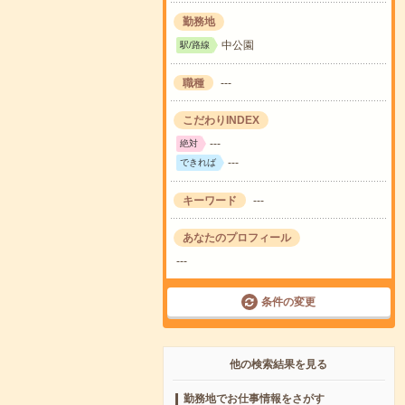
勤務地
中公園
駅/路線
職種
---
こだわりINDEX
---
絶対
---
できれば
キーワード
---
あなたのプロフィール
---
条件の変更
他の検索結果を見る
勤務地でお仕事情報をさがす