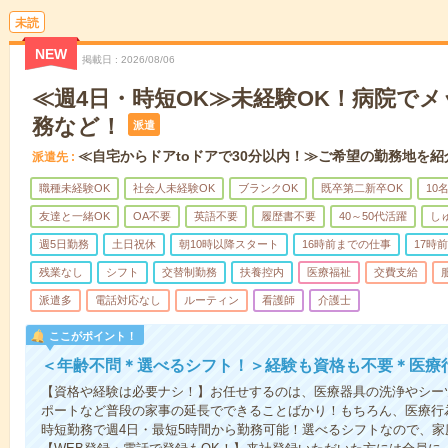
未読
NEW
掲載日
2026/08/06
≪週4日・時短OK≫未経験OK！病院で
務など！
派遣
≪自宅からドアtoドアで30分以内！≫ご希望の勤務地を紹
派遣先
職種未経験OK
社会人未経験OK
ブランクOK
既卒第二新卒OK
10
友達と一緒OK
OA不要
英語不要
履歴書不要
40～50代活躍
し
週5日勤務
土日祝休
朝10時以降スタート
16時前までの仕事
17時
残業なし
シフト
交替制勤務
扶養控内
医療福祉
交費支給
派遣多
電話対応なし
ルーティン
看護師
介護士
ここがポイント！
＜年齢不問＊選べるシフト！＞経験も資格も不要＊医療
【資格や経験は必要ナシ！】お任せするのは、医療器具の洗浄やシー
ポートなど普段の家事の延長でできることばかり！もちろん、医療行
時短勤務で週4日・最短5時間から勤務可能！選べるシフトなので、