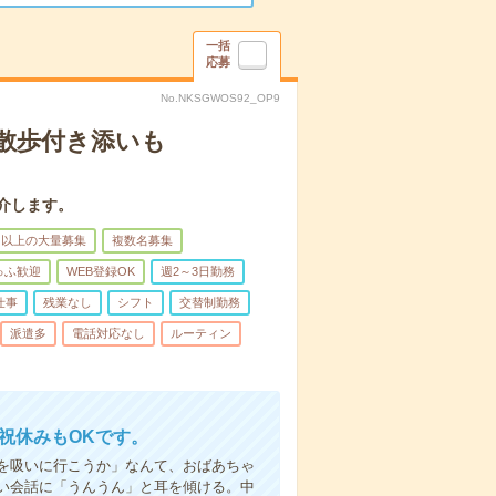
一括
応募
No.NKSGWOS92_OP9
散歩付き添いも
介します。
名以上の大量募集
複数名募集
ゅふ歓迎
WEB登録OK
週2～3日勤務
仕事
残業なし
シフト
交替制勤務
派遣多
電話対応なし
ルーティン
日祝休みもOKです。
を吸いに行こうか」なんて、おばあちゃ
い会話に「うんうん」と耳を傾ける。中