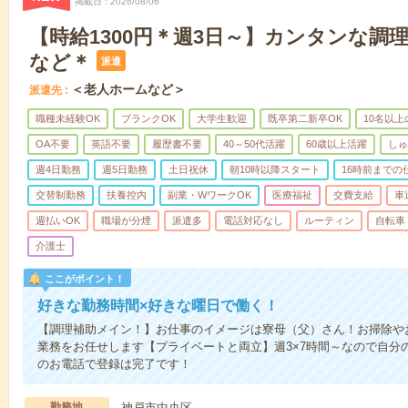
掲載日
2026/08/06
【時給1300円＊週3日～】カンタンな調
など＊
派遣
＜老人ホームなど＞
派遣先
職種未経験OK
ブランクOK
大学生歓迎
既卒第二新卒OK
10名以
OA不要
英語不要
履歴書不要
40～50代活躍
60歳以上活躍
しゅ
週4日勤務
週5日勤務
土日祝休
朝10時以降スタート
16時前までの
交替制勤務
扶養控内
副業・WワークOK
医療福祉
交費支給
車
週払いOK
職場が分煙
派遣多
電話対応なし
ルーティン
自転車
介護士
ここがポイント！
好きな勤務時間×好きな曜日で働く！
【調理補助メイン！】お仕事のイメージは寮母（父）さん！お掃除や
業務をお任せします【プライベートと両立】週3×7時間～なので自分
のお電話で登録は完了です！
勤務地
神戸市中央区