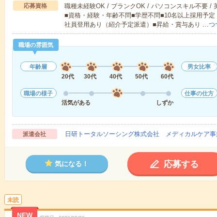
応募資格
職種未経験OK / ブランクOK / パソコンスキル不要 /
■資格・経験・年齢不問■学歴不問■10名以上採用予定
社員登用あり（紹介予定派遣）■昇給・賞与あり …
つ
職場の雰囲気
年齢層
男女比率
20代
30代
40代
50代
60代
職場の様子
仕事の仕方
活気がある
しずか
日研トータルソーシング株式会社 メディカルケア事
派遣会社
応募する
気になる！
未読
NEW