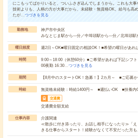
にこもってばかりいると、ついふさぎ込んでしまうから。これも大事
技術よりも、人柄の方が大事だから、未経験・無資格OK。給与も高
たが…
つづきを見る
勤務地
神戸市中央区
みなとじま駅から---分／中埠頭駅から---分／北埠頭駅か
曜日頻度
週2日～OK■曜日固定の相談OK！■希望の曜日があ
時間
9:00～18:00（休憩60分）■ご希望があれば下記シフトもOK
00夜勤 16:30…
つづきを見る
期間
【8月中のスタートOK！急募！】2カ月～ ■ご応募
時給
無資格未経験：時給1400円～ ■週払いOK ■扶養内O
交通費
交通費全額支給
仕事内容
介護関連
≪散歩に付き添ったり、お話し相手になったり≫「え
きる仕事からスタート！経験がなくて不安だった方も