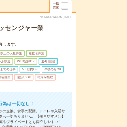
一括
応募
No.NKSGWOS92_KJT-1
メッセンジャー業
介します。
名以上の大量募集
複数名募集
ゅふ歓迎
WEB登録OK
週4日勤務
前までの仕事
5ｈ以内OK
午後のみOK
服装自由
週払いOK
職場が禁煙
行為は一切なし！
ツの交換、食事の配膳、トイレや入浴サ
為も一切ありません。【働きやすさ〇】
家庭やプライベートとも両立しやすい！