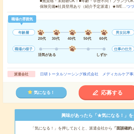
■無資格・未経験OK！■年齢・学歴不問！ブランクOK
保険完備■社員登用あり（紹介予定派遣）★WE…
つづ
職場の雰囲気
年齢層
男女比率
20代
30代
40代
50代
60代
職場の様子
仕事の仕方
活気がある
しずか
日研トータルソーシング株式会社 メディカルケア事
派遣会社
応募する
気になる！
興味があったら「★気になる！」を
「気になる！」を押しておくと、派遣会社から
「面談確約