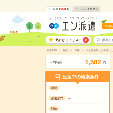
エン派遣
23642
件
エンバイト
28905
件
ちょうど良いワークライフバランスが叶う
関西版
気になる！リスト
0
保存し
派遣TOP
関西
兵庫
中公園駅周辺の派遣の
,
1
5
0
2
平均時給:
円
設定中の検索条件
期間
---
派遣形式
---
時給
---