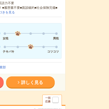
 英語力不要
！■履歴書不要■面談確約■社会保険完備■
づきを見る
女性
男性
テキパキ
コツコツ
業部
詳しく見る
一括
応募