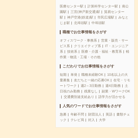
医療センター駅
計算科学センター駅
南公
園駅
三宮(神戸新交通)駅
貿易センター
駅
神戸空港(鉄道)駅
市民広場駅
みなと
じま駅
北埠頭駅
中埠頭駅
職種でお仕事情報をさがす
オフィスワーク・事務系
営業・販売・サー
ビス系
クリエイティブ系
IT・エンジニア
系
技術系
医療・介護・福祉・教育系
軽
作業・物流・工場・その他
こだわりでお仕事情報をさがす
短期
単発
職種未経験OK
10名以上の大
量募集
友だちと一緒の応募OK
在宅・リモ
ートワーク
週2～3日勤務
週4日勤務
土
日祝のみ勤務
残業なし
副業・WワークOK
交通費別途支給あり
語学力が活かせる
人気のワードでお仕事情報をさがす
急募
年齢不問
財団法人
英語
書類チェ
ック
テレビ局
封入
大学