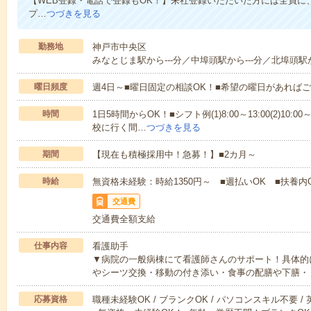
【WEB登録・電話で登録もOK！】来社登録いただいた方には全員に、
プ…
つづきを見る
勤務地
神戸市中央区
みなとじま駅から---分／中埠頭駅から---分／北埠頭駅か
曜日頻度
週4日～■曜日固定の相談OK！■希望の曜日があれば
時間
1日5時間からOK！■シフト例(1)8:00～13:00(2)10:00～
校に行く間…
つづきを見る
期間
【現在も積極採用中！急募！】■2カ月～
時給
無資格未経験：時給1350円～ ■週払いOK ■扶養内
交通費
交通費全額支給
仕事内容
看護助手
▼病院の一般病棟にて看護師さんのサポート！具体的
やシーツ交換・移動の付き添い・食事の配膳や下膳・
応募資格
職種未経験OK / ブランクOK / パソコンスキル不要 /