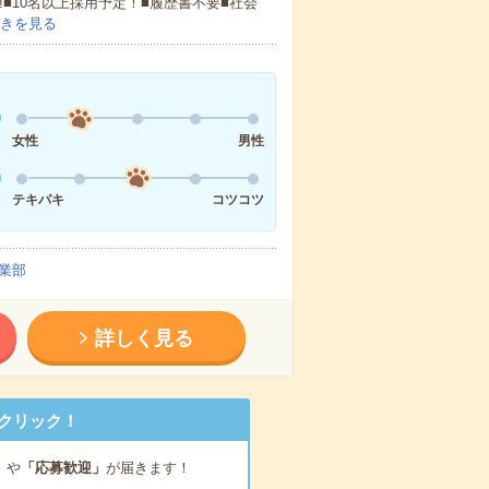
!■10名以上採用予定！■履歴書不要■社会
きを見る
女性
男性
テキパキ
コツコツ
業部
詳しく見る
クリック！
」
や
「応募歓迎」
が届きます！