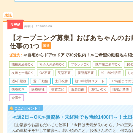
未読
NEW
掲載日
2026/08/06
【オープニング募集】おばあちゃんのお
仕事の1つ
派遣
≪自宅からドアtoドアで30分以内！≫ご希望の勤務地を紹
派遣先
職種未経験OK
社会人未経験OK
ブランクOK
既卒第二新卒OK
10
友達と一緒OK
OA不要
英語不要
履歴書不要
40～50代活躍
し
週4日勤務
週5日勤務
土日祝休
朝10時以降スタート
17時前までの
扶養控内
医療福祉
交費支給
服装自由
週払いOK
職場が禁煙
介護士
ここがポイント！
≪週2日～OK≫無資格・未経験でも時給1400円～！土
【お散歩やお話もだいじな仕事】「今日は天気が良いから、外の空気
んの車椅子を押して散歩へ。若い頃のこと、お孫さんのこと、何気な