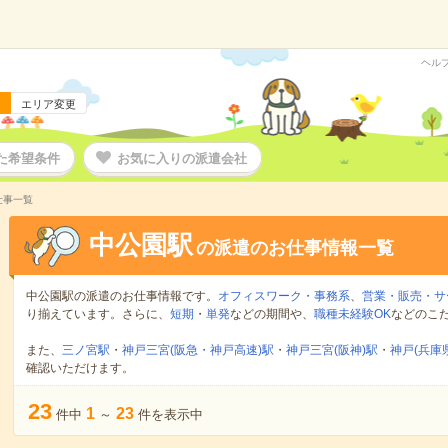
ヘル
エリア変更
た希望条件
お気に入りの派遣会社
仕事一覧
中公園駅
の派遣のお仕事情報一覧
中公園駅の派遣のお仕事情報です。
オフィスワーク・事務系
、
営業・販売・サ
り揃えています。さらに、
短期
・
単発
などの期間や、
職種未経験OK
などのこ
また、
三ノ宮駅
・
神戸三宮(阪急・神戸高速)駅
・
神戸三宮(阪神)駅
・
神戸(兵庫
確認いただけます。
23
1
23
件中
～
件を表示中