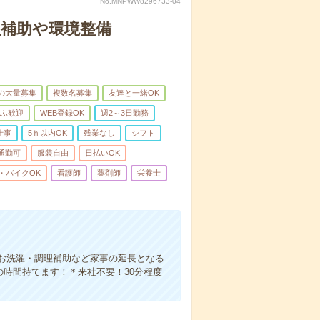
No.MNPWW8296733-04
理補助や環境整備
上の大量募集
複数名募集
友達と一緒OK
ふ歓迎
WEB登録OK
週2～3日勤務
仕事
5ｈ以内OK
残業なし
シフト
通勤可
服装自由
日払いOK
・バイクOK
看護師
薬剤師
栄養士
お洗濯・調理補助など家事の延長となる
の時間持てます！＊来社不要！30分程度