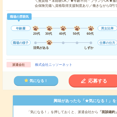
＼無資格＊未経験OK／★年齢不問・ブランクOK★履
会保険完備＼資格取得支援制度あり／働きながら0円
職場の雰囲気
年齢層
男女比率
20代
30代
40代
50代
60代
職場の様子
仕事の仕方
活気がある
しずか
株式会社ニッソーネット
派遣会社
応募する
気になる！
興味があったら「★気になる！」を
「気になる！」を押しておくと、派遣会社から
「面談確約