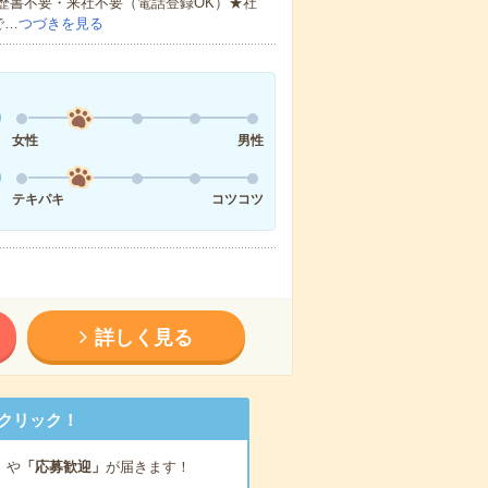
歴書不要・来社不要（電話登録OK）★社
で…
つづきを見る
女性
男性
テキパキ
コツコツ
詳しく見る
クリック！
」
や
「応募歓迎」
が届きます！