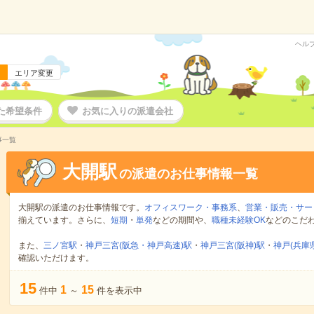
ヘル
エリア変更
た希望条件
お気に入りの派遣会社
事一覧
大開駅
の派遣のお仕事情報一覧
大開駅の派遣のお仕事情報です。
オフィスワーク・事務系
、
営業・販売・サー
揃えています。さらに、
短期
・
単発
などの期間や、
職種未経験OK
などのこだ
また、
三ノ宮駅
・
神戸三宮(阪急・神戸高速)駅
・
神戸三宮(阪神)駅
・
神戸(兵庫
確認いただけます。
15
1
15
件中
～
件を表示中