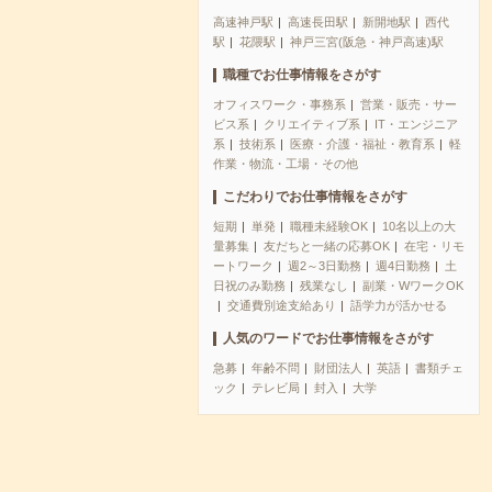
高速神戸駅
高速長田駅
新開地駅
西代
駅
花隈駅
神戸三宮(阪急・神戸高速)駅
職種でお仕事情報をさがす
オフィスワーク・事務系
営業・販売・サー
ビス系
クリエイティブ系
IT・エンジニア
系
技術系
医療・介護・福祉・教育系
軽
作業・物流・工場・その他
こだわりでお仕事情報をさがす
短期
単発
職種未経験OK
10名以上の大
量募集
友だちと一緒の応募OK
在宅・リモ
ートワーク
週2～3日勤務
週4日勤務
土
日祝のみ勤務
残業なし
副業・WワークOK
交通費別途支給あり
語学力が活かせる
人気のワードでお仕事情報をさがす
急募
年齢不問
財団法人
英語
書類チェ
ック
テレビ局
封入
大学