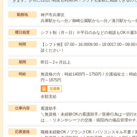
きます。さらに日払い制度も利用OK！シフトも柔軟に相談できるの
勤務地
神戸市兵庫区
兵庫駅から---分／御崎公園駅から---分／湊川駅から---
曜日頻度
シフト制（月～日）※平日のみなどの相談もOK※週3
時間
【シフト例】07:00～16:0009:00～18:0017:00
談ください！
期間
即日～2ヶ月以上
時給
無資格の方：時給1400円～1750円 / 介護福祉士：時給1
円～1875円
交通費
全額支給
仕事内容
看護助手
＼無資格・未経験OKの看護助手／医療行為は一切行
は…・リネンやシーツの交換・病院内の備品管理やチ
応募資格
職種未経験OK / ブランクOK / パソコンスキル不要 /