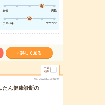
女性
男性
テキパキ
コツコツ
詳しく見る
一括
応募
No.FJSWWKBS101104
んたん健康診断の