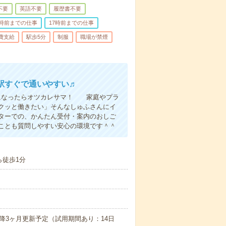
不要
英語不要
履歴書不要
6時前までの仕事
17時前までの仕事
費支給
駅歩5分
制服
職場が禁煙
駅すぐで通いやすい♬
になったらオツカレサマ！ 家庭やプラ
クッと働きたい」そんなしゅふさんにイ
ターでの、かんたん受付・案内のおしご
とも質問しやすい安心の環境です＾＾
ら徒歩1分
降3ヶ月更新予定（試用期間あり：14日