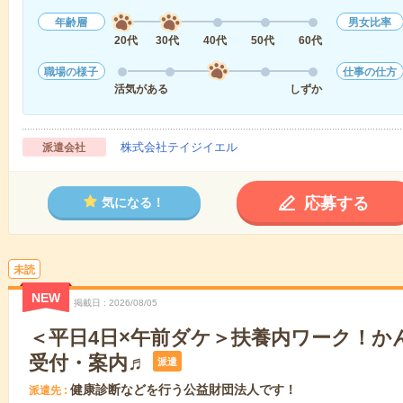
年齢層
男女比率
20代
30代
40代
50代
60代
職場の様子
仕事の仕方
活気がある
しずか
株式会社テイジイエル
派遣会社
応募する
気になる！
未読
NEW
掲載日
2026/08/05
＜平日4日×午前ダケ＞扶養内ワーク！か
受付・案内♬
派遣
健康診断などを行う公益財団法人です！
派遣先