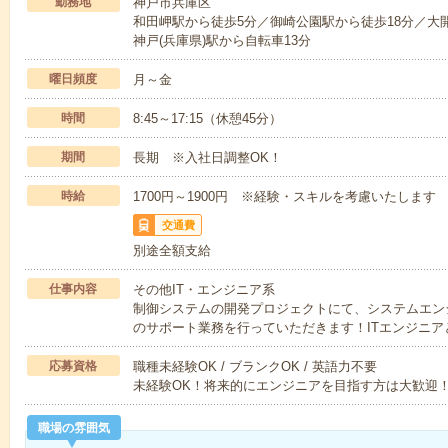
勤務地
神戸市兵庫区
和田岬駅から徒歩5分／御崎公園駅から徒歩18分／大開
神戸(兵庫県)駅から自転車13分
曜日頻度
月～金
時間
8:45～17:15（休憩45分）
期間
長期 ※入社日調整OK！
時給
1700円～1900円 ※経験・スキルを考慮いたします
交通費
別途全額支給
仕事内容
その他IT・エンジニア系
制御システムの開発プロジェクトにて、システムエン
のサポート業務を行っていただきます！ITエンジニア
応募資格
職種未経験OK / ブランクOK / 英語力不要
未経験OK！将来的にエンジニアを目指す方は大歓迎
職場の雰囲気