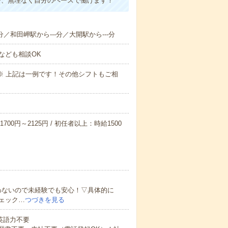
で、無理なく自分のペースで働けます！
分／和田岬駅から---分／大開駅から---分
なども相談OK
～09:00※ 上記は一例です！その他シフトもご相
700円～2125円 / 初任者以上：時給1500
わないので未経験でも安心！▽具体的に
ェック…
つづきを見る
 英語力不要