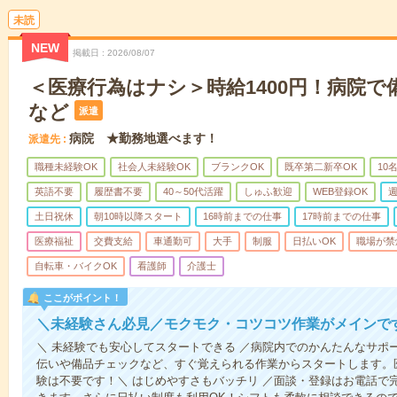
未読
NEW
掲載日
2026/08/07
＜医療行為はナシ＞時給1400円！病院
など
派遣
病院 ★勤務地選べます！
派遣先
職種未経験OK
社会人未経験OK
ブランクOK
既卒第二新卒OK
10
英語不要
履歴書不要
40～50代活躍
しゅふ歓迎
WEB登録OK
週
土日祝休
朝10時以降スタート
16時前までの仕事
17時前までの仕事
医療福祉
交費支給
車通勤可
大手
制服
日払いOK
職場が禁
自転車・バイクOK
看護師
介護士
ここがポイント！
＼未経験さん必見／モクモク・コツコツ作業がメインで
＼ 未経験でも安心してスタートできる ／病院内でのかんたんなサポ
伝いや備品チェックなど、すぐ覚えられる作業からスタートします。
験は不要です！＼ はじめやすさもバッチリ ／面談・登録はお電話で