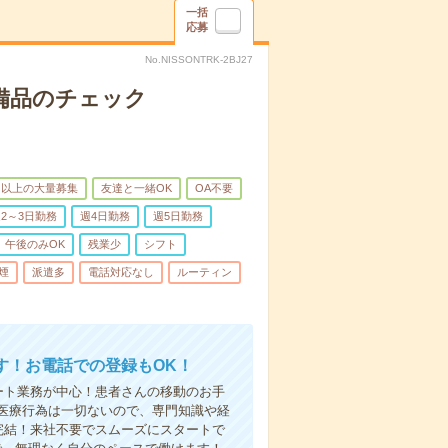
一括
応募
No.NISSONTRK-2BJ27
で備品のチェック
名以上の大量募集
友達と一緒OK
OA不要
2～3日勤務
週4日勤務
週5日勤務
午後のみOK
残業少
シフト
煙
派遣多
電話対応なし
ルーティン
す！お電話での登録もOK！
ート業務が中心！患者さんの移動のお手
医療行為は一切ないので、専門知識や経
完結！来社不要でスムーズにスタートで