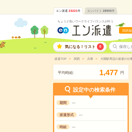
エン派遣
23221
件
エンバイト
28905
件
ちょうど良いワークライフバランスが叶う
関西版
気になる！リスト
0
保存し
派遣TOP
関西
兵庫
大開駅周辺の派遣の仕
,
1
4
7
7
平均時給:
円
設定中の検索条件
期間
---
派遣形式
---
時給
---