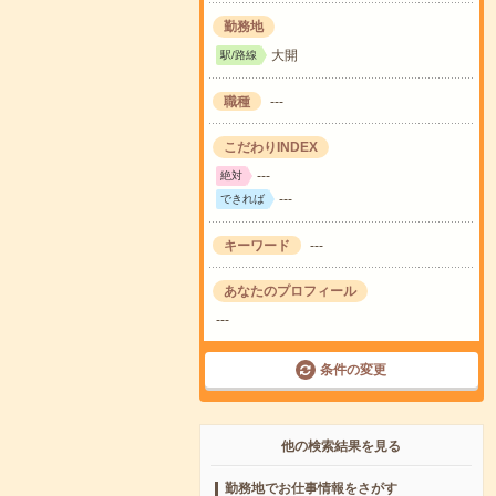
勤務地
大開
駅/路線
職種
---
こだわりINDEX
---
絶対
---
できれば
キーワード
---
あなたのプロフィール
---
条件の変更
他の検索結果を見る
勤務地でお仕事情報をさがす