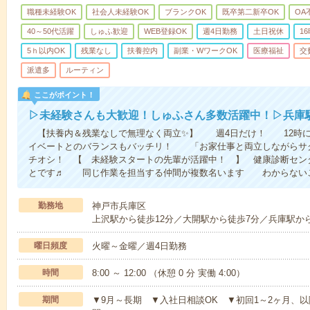
職種未経験OK
社会人未経験OK
ブランクOK
既卒第二新卒OK
OA
40～50代活躍
しゅふ歓迎
WEB登録OK
週4日勤務
土日祝休
1
5ｈ以内OK
残業なし
扶養控内
副業・WワークOK
医療福祉
交
派遣多
ルーティン
ここがポイント！
▷未経験さんも大歓迎！しゅふさん多数活躍中！▷兵庫
【扶養内＆残業なしで無理なく両立✨】 週4日だけ！ 12時
イベートとのバランスもバッチリ！ 「お家仕事と両立しながらサ
チオシ！ 【 未経験スタートの先輩が活躍中！ 】 健康診断セン
とです♬ 同じ作業を担当する仲間が複数名います わからないこ
勤務地
神戸市兵庫区
上沢駅から徒歩12分／大開駅から徒歩7分／兵庫駅か
曜日頻度
火曜～金曜／週4日勤務
時間
8:00 ～ 12:00 （休憩 0 分 実働 4:00）
期間
▼9月～長期 ▼入社日相談OK ▼初回1～2ヶ月、以