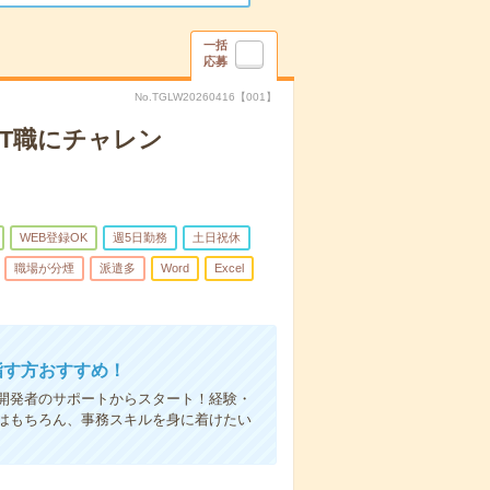
一括
応募
No.TGLW20260416【001】
T職にチャレン
WEB登録OK
週5日勤務
土日祝休
職場が分煙
派遣多
Word
Excel
指す方おすすめ！
開発者のサポートからスタート！経験・
はもちろん、事務スキルを身に着けたい