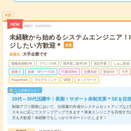
未読
NEW
掲載日
2026/08/06
未経験から始めるシステムエンジニア！I
ジしたい方歓迎＊
派遣
大手企業です
派遣先
職種未経験OK
ブランクOK
既卒第二新卒OK
英語不要
しゅふ歓迎
残業少
副業・WワークOK
IT通信Web
交費支給
駅歩5分
大手
PowerPoint
プログラミング
WEB
ネットワーク
ここがポイント！
20代～30代活躍中！長期！サポート体制充実＊SEを目
制御アプリ開発において、仕様書の作成やシステムセットアップなど
スキルに応じてステップアップできます＊将来エンジニアを目指す方
方も大歓迎！未経験でもしっかりサポートいたします！