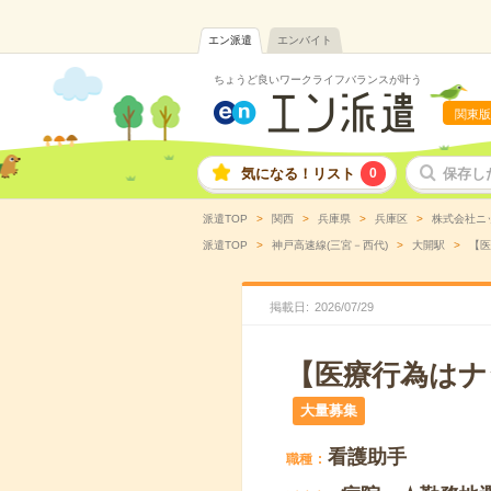
エン派遣
エンバイト
ちょうど良いワークライフバランスが叶う
関東版
気になる！リスト
0
保存し
派遣TOP
関西
兵庫県
兵庫区
株式会社ニ
派遣TOP
神戸高速線(三宮－西代)
大開駅
【医
掲載日
2026
/
07
/
29
【医療行為はナ
大量募集
看護助手
職種