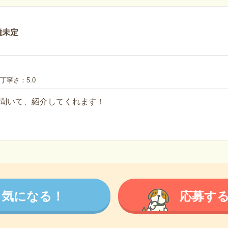
種未定
丁寧さ
5.0
聞いて、紹介してくれます！
気になる！
応募す