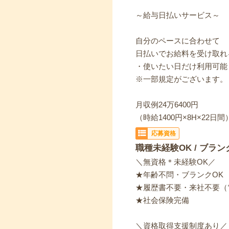
～給与日払いサービス～
自分のペースに合わせて
日払いでお給料を受け取れ
・使いたい日だけ利用可能
※一部規定がございます。
月収例24万6400円
（時給1400円×8H×22日間
応募資格
職種未経験OK / ブラン
＼無資格＊未経験OK／
★年齢不問・ブランクOK
★履歴書不要・来社不要（
★社会保険完備
＼資格取得支援制度あり／