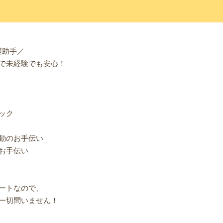
護助手／
で未経験でも安心！
ック
動のお手伝い
お手伝い
ートなので、
一切問いません！