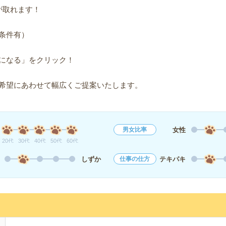
が取れます！
条件有）
になる」をクリック！
希望にあわせて幅広くご提案いたします。
女性
男女比率
20代
30代
40代
50代
60代
しずか
テキパキ
仕事の仕方