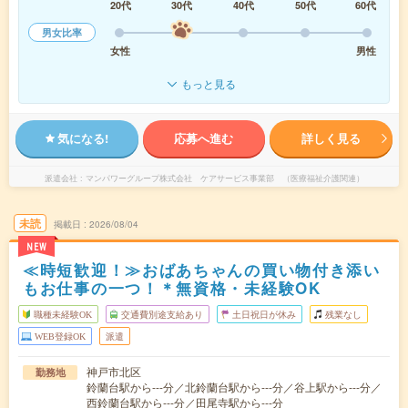
20代
30代
40代
50代
60代
男女比率
女性
男性
もっと見る
気になる!
応募へ進む
詳しく見る
派遣会社
マンパワーグループ株式会社 ケアサービス事業部 （医療福祉介護関連）
未読
掲載日
2026/08/04
NEW
≪時短歓迎！≫おばあちゃんの買い物付き添い
もお仕事の一つ！＊無資格・未経験OK
職種未経験OK
交通費別途支給あり
土日祝日が休み
残業なし
WEB登録OK
派遣
神戸市北区
勤務地
鈴蘭台駅から---分／北鈴蘭台駅から---分／谷上駅から---分／
西鈴蘭台駅から---分／田尾寺駅から---分