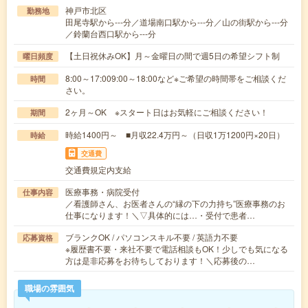
神戸市北区
勤務地
田尾寺駅から---分／道場南口駅から---分／山の街駅から---分
／鈴蘭台西口駅から---分
【土日祝休みOK】月～金曜日の間で週5日の希望シフト制
曜日頻度
8:00～17:009:00～18:00など※ご希望の時間帯をご相談くだ
時間
さい。
2ヶ月～OK ※スタート日はお気軽にご相談ください！
期間
時給1400円～ ■月収22.4万円～（日収1万1200円×20日）
時給
交通費
交通費規定内支給
医療事務・病院受付
仕事内容
／看護師さん、お医者さんの“縁の下の力持ち”医療事務のお
仕事になります！＼▽具体的には…・受付で患者…
ブランクOK / パソコンスキル不要 / 英語力不要
応募資格
※履歴書不要・来社不要で電話相談もOK！少しでも気になる
方は是非応募をお待ちしております！＼応募後の…
職場の雰囲気