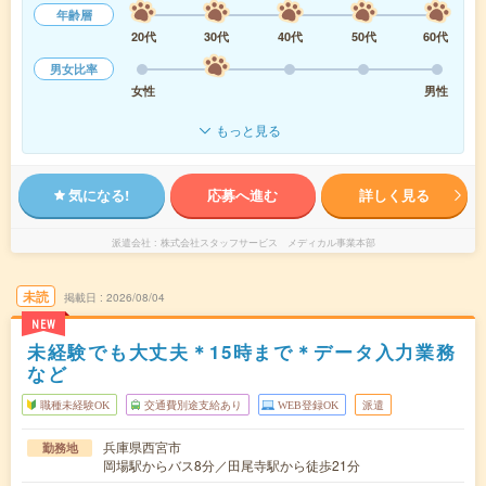
年齢層
20代
30代
40代
50代
60代
男女比率
女性
男性
もっと見る
気になる!
応募へ進む
詳しく見る
派遣会社
株式会社スタッフサービス メディカル事業本部
未読
掲載日
2026/08/04
NEW
未経験でも大丈夫＊15時まで＊データ入力業務
など
職種未経験OK
交通費別途支給あり
WEB登録OK
派遣
兵庫県西宮市
勤務地
岡場駅からバス8分／田尾寺駅から徒歩21分