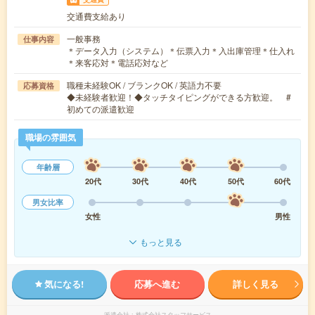
交通費支給あり
一般事務
仕事内容
＊データ入力（システム）＊伝票入力＊入出庫管理＊仕入れ
＊来客応対＊電話応対など
職種未経験OK / ブランクOK / 英語力不要
応募資格
◆未経験者歓迎！◆タッチタイピングができる方歓迎。 #
初めての派遣歓迎
職場の雰囲気
年齢層
20代
30代
40代
50代
60代
男女比率
女性
男性
もっと見る
気になる!
応募へ進む
詳しく見る
派遣会社
株式会社スタッフサービス