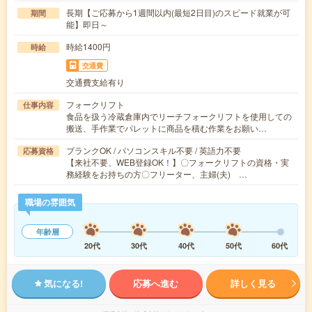
長期【ご応募から1週間以内(最短2日目)のスピード就業が可
期間
能】即日～
時給1400円
時給
交通費
交通費支給有り
フォークリフト
仕事内容
食品を扱う冷蔵倉庫内でリーチフォークリフトを使用しての
搬送、手作業でパレットに商品を積む作業をお願い…
ブランクOK / パソコンスキル不要 / 英語力不要
応募資格
【来社不要、WEB登録OK！】〇フォークリフトの資格・実
務経験をお持ちの方〇フリーター、主婦(夫) …
職場の雰囲気
年齢層
20代
30代
40代
50代
60代
気になる!
応募へ進む
詳しく見る