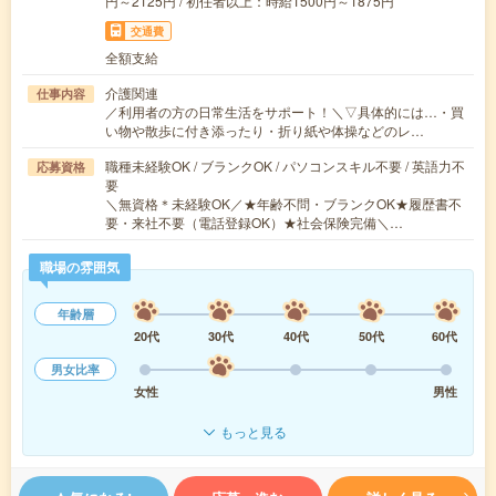
円～2125円 / 初任者以上：時給1500円～1875円
交通費
全額支給
介護関連
仕事内容
／利用者の方の日常生活をサポート！＼▽具体的には…・買
い物や散歩に付き添ったり・折り紙や体操などのレ…
職種未経験OK / ブランクOK / パソコンスキル不要 / 英語力不
応募資格
要
＼無資格＊未経験OK／★年齢不問・ブランクOK★履歴書不
要・来社不要（電話登録OK）★社会保険完備＼…
職場の雰囲気
年齢層
20代
30代
40代
50代
60代
男女比率
女性
男性
もっと見る