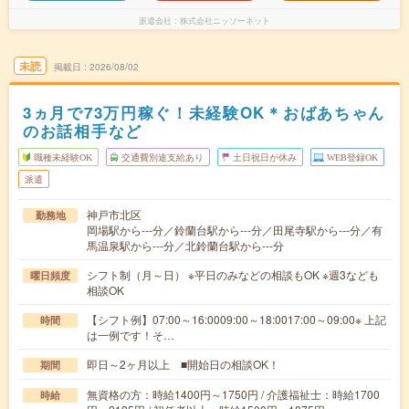
派遣会社
株式会社ニッソーネット
未読
掲載日
2026/08/02
3ヵ月で73万円稼ぐ！未経験OK＊おばあちゃん
のお話相手など
職種未経験OK
交通費別途支給あり
土日祝日が休み
WEB登録OK
派遣
神戸市北区
勤務地
岡場駅から---分／鈴蘭台駅から---分／田尾寺駅から---分／有
馬温泉駅から---分／北鈴蘭台駅から---分
シフト制（月～日） ※平日のみなどの相談もOK ※週3なども
曜日頻度
相談OK
【シフト例】07:00～16:0009:00～18:0017:00～09:00※ 上記
時間
は一例です！そ…
即日～2ヶ月以上 ■開始日の相談OK！
期間
無資格の方：時給1400円～1750円 / 介護福祉士：時給1700
時給