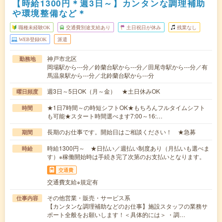
【時給1300円＊週3日～】カンタンな調理補助
や環境整備など＊
職種未経験OK
交通費別途支給あり
土日祝日が休み
残業なし
WEB登録OK
派遣
神戸市北区
勤務地
岡場駅から---分／鈴蘭台駅から---分／田尾寺駅から---分／有
馬温泉駅から---分／北鈴蘭台駅から---分
週3日～5日OK（月～金） ★土日休みOK
曜日頻度
★1日7時間～の時短シフトOK★もちろんフルタイムシフト
時間
も可能★スタート時間選べます7:00～16:…
長期のお仕事です。開始日はご相談ください！ ★急募
期間
時給1300円～ ★日払い／週払い制度あり（月払いも選べま
時給
す）※稼働開始時は手続き完了次第のお支払いとなります。
交通費
交通費支給※規定有
その他営業・販売・サービス系
仕事内容
【カンタンな調理補助などのお仕事】施設スタッフの業務サ
ポート全般をお願いします！＜具体的には＞ ・調…