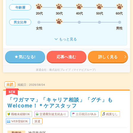
年齢層
20代
30代
40代
50代
60代
男女比率
女性
男性
もっと見る
気になる!
応募へ進む
詳しく見る
派遣会社
株式会社ブレイブ（マイナビグループ）
未読
掲載日
2026/08/04
NEW
「ワガママ」「キャリア相談」「グチ」も
Welcome！＊ケアスタッフ
職種未経験OK
交通費別途支給あり
土日祝日が休み
残業なし
WEB登録OK
派遣
神戸市北区
勤務地