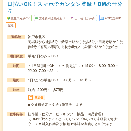
日払いOK！スマホでカンタン登録＊DMの仕分
け
職種未経験OK
交通費別途支給あり
土日祝日が休み
WEB登録OK
派遣
神戸市北区
勤務地
岡場駅から徒歩5分／鈴蘭台駅から徒歩5分／田尾寺駅から徒
歩5分／有馬温泉駅から徒歩5分／北鈴蘭台駅から徒歩5分
単発1日のみ～OK！
曜日頻度
＜1日3時間～OK！＞▼ 例えば… ▼15:00～18:0015:00～
時間
22:0017:00～22:…
1日だけの単発OK！ ＃8月～ ＃9月～
期間
時給1,500円～1,875円
時給
交通費
■ 交通費規定内支給 ※派遣先による
軽作業（仕分け・ピッキング・検品、商品管理）
仕事内容
＼DMの仕分け／＜とってもシンプルなので未経験でも安
心！＞▼封入作業及び梱包▼雑誌や書籍などの仕分け…