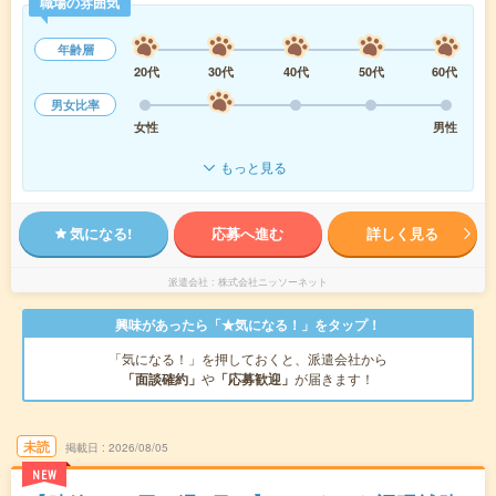
職場の雰囲気
年齢層
20代
30代
40代
50代
60代
男女比率
女性
男性
もっと見る
気になる!
応募へ進む
詳しく見る
派遣会社
株式会社ニッソーネット
興味があったら「★気になる！」をタップ！
「気になる！」を押しておくと、派遣会社から
「面談確約」
や
「応募歓迎」
が届きます！
未読
掲載日
2026/08/05
NEW