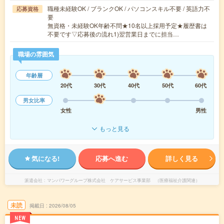
職種未経験OK / ブランクOK / パソコンスキル不要 / 英語力不
応募資格
要
無資格・未経験OK年齢不問★10名以上採用予定★履歴書は
不要です▽応募後の流れ1)翌営業日までに担当…
職場の雰囲気
年齢層
20代
30代
40代
50代
60代
男女比率
女性
男性
もっと見る
気になる!
応募へ進む
詳しく見る
派遣会社
マンパワーグループ株式会社 ケアサービス事業部 （医療福祉介護関連）
未読
掲載日
2026/08/05
NEW