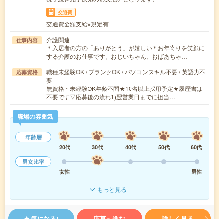
交通費
交通費全額支給※規定有
介護関連
仕事内容
＊入居者の方の「ありがとう」が嬉しい＊お年寄りを笑顔に
する介護のお仕事です。おじいちゃん、おばあちゃ…
職種未経験OK / ブランクOK / パソコンスキル不要 / 英語力不
応募資格
要
無資格・未経験OK年齢不問★10名以上採用予定★履歴書は
不要です▽応募後の流れ1)翌営業日までに担当…
職場の雰囲気
年齢層
20代
30代
40代
50代
60代
男女比率
女性
男性
もっと見る
気になる!
応募へ進む
詳しく見る