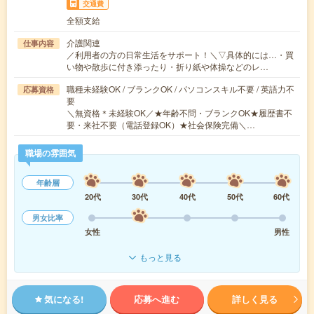
交通費
全額支給
介護関連
仕事内容
／利用者の方の日常生活をサポート！＼▽具体的には…・買
い物や散歩に付き添ったり・折り紙や体操などのレ…
職種未経験OK / ブランクOK / パソコンスキル不要 / 英語力不
応募資格
要
＼無資格＊未経験OK／★年齢不問・ブランクOK★履歴書不
要・来社不要（電話登録OK）★社会保険完備＼…
職場の雰囲気
年齢層
20代
30代
40代
50代
60代
男女比率
女性
男性
もっと見る
気になる!
応募へ進む
詳しく見る