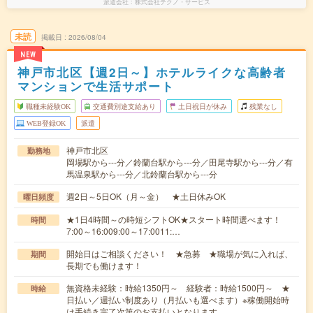
派遣会社
株式会社テクノ・サービス
未読
掲載日
2026/08/04
NEW
神戸市北区【週2日～】ホテルライクな高齢者
マンションで生活サポート
職種未経験OK
交通費別途支給あり
土日祝日が休み
残業なし
WEB登録OK
派遣
神戸市北区
勤務地
岡場駅から---分／鈴蘭台駅から---分／田尾寺駅から---分／有
馬温泉駅から---分／北鈴蘭台駅から---分
週2日～5日OK（月～金） ★土日休みOK
曜日頻度
★1日4時間～の時短シフトOK★スタート時間選べます！
時間
7:00～16:009:00～17:0011:…
開始日はご相談ください！ ★急募 ★職場が気に入れば、
期間
長期でも働けます！
無資格未経験：時給1350円～ 経験者：時給1500円～ ★
時給
日払い／週払い制度あり（月払いも選べます）※稼働開始時
は手続き完了次第のお支払いとなります。