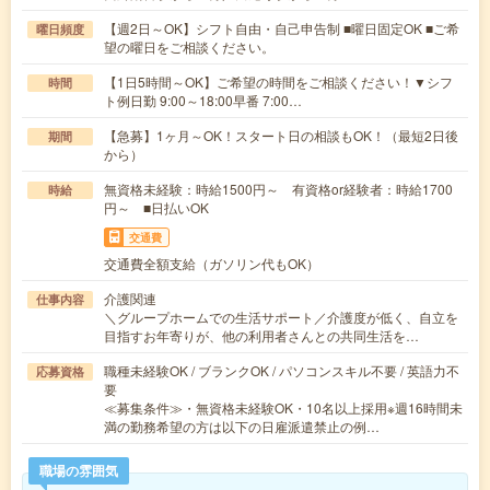
【週2日～OK】シフト自由・自己申告制 ■曜日固定OK ■ご希
曜日頻度
望の曜日をご相談ください。
【1日5時間～OK】ご希望の時間をご相談ください！▼シフ
時間
ト例日勤 9:00～18:00早番 7:00…
【急募】1ヶ月～OK！スタート日の相談もOK！（最短2日後
期間
から）
無資格未経験：時給1500円～ 有資格or経験者：時給1700
時給
円～ ■日払いOK
交通費
交通費全額支給（ガソリン代もOK）
介護関連
仕事内容
＼グループホームでの生活サポート／介護度が低く、自立を
目指すお年寄りが、他の利用者さんとの共同生活を…
職種未経験OK / ブランクOK / パソコンスキル不要 / 英語力不
応募資格
要
≪募集条件≫・無資格未経験OK・10名以上採用※週16時間未
満の勤務希望の方は以下の日雇派遣禁止の例…
職場の雰囲気