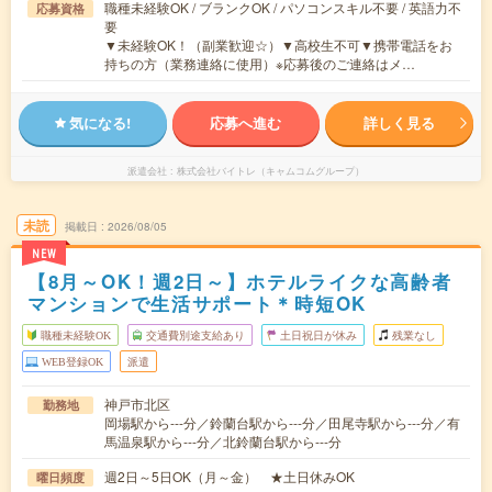
職種未経験OK / ブランクOK / パソコンスキル不要 / 英語力不
応募資格
要
▼未経験OK！（副業歓迎☆）▼高校生不可▼携帯電話をお
持ちの方（業務連絡に使用）※応募後のご連絡はメ…
気になる!
応募へ進む
詳しく見る
派遣会社
株式会社バイトレ（キャムコムグループ）
未読
掲載日
2026/08/05
NEW
【8月～OK！週2日～】ホテルライクな高齢者
マンションで生活サポート＊時短OK
職種未経験OK
交通費別途支給あり
土日祝日が休み
残業なし
WEB登録OK
派遣
神戸市北区
勤務地
岡場駅から---分／鈴蘭台駅から---分／田尾寺駅から---分／有
馬温泉駅から---分／北鈴蘭台駅から---分
週2日～5日OK（月～金） ★土日休みOK
曜日頻度