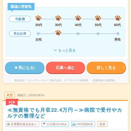
職場の雰囲気
年齢層
20代
30代
40代
50代
60代
男女比率
女性
男性
もっと見る
気になる!
応募へ進む
詳しく見る
派遣会社
マンパワーグループ株式会社 ケアサービス事業部 （医療福祉介護関連）
未読
掲載日
2026/08/04
NEW
≪無資格でも月収22.4万円～≫病院で受付やカ
ルテの整理など
交通費別途支給あり
土日祝日が休み
WEB登録OK
派遣