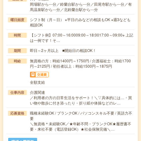
岡場駅から---分／鈴蘭台駅から---分／田尾寺駅から---分／有
馬温泉駅から---分／北鈴蘭台駅から---分
シフト制（月～日） ※平日のみなどの相談もOK ※週3なども
曜日頻度
相談OK
【シフト例】07:00～16:0009:00～18:0017:00～09:00※ 上記
時間
は一例です！そ…
即日～2ヶ月以上 ■開始日の相談OK！
期間
無資格の方：時給1400円～1750円 / 介護福祉士：時給1700
時給
円～2125円 / 初任者以上：時給1500円～1875円
交通費
全額支給
介護関連
仕事内容
／利用者の方の日常生活をサポート！＼▽具体的には…・買
い物や散歩に付き添ったり・折り紙や体操などのレ…
職種未経験OK / ブランクOK / パソコンスキル不要 / 英語力不
応募資格
要
＼無資格＊未経験OK／★年齢不問・ブランクOK★履歴書不
要・来社不要（電話登録OK）★社会保険完備＼…