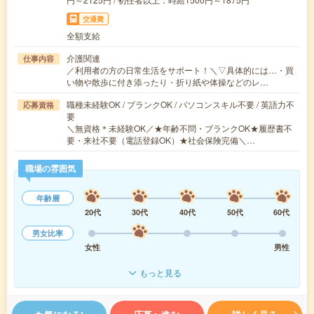
交通費
全額支給
介護関連
仕事内容
／利用者の方の日常生活をサポート！＼▽具体的には…・買
い物や散歩に付き添ったり・折り紙や体操などのレ…
職種未経験OK / ブランクOK / パソコンスキル不要 / 英語力不
応募資格
要
＼無資格＊未経験OK／★年齢不問・ブランクOK★履歴書不
要・来社不要（電話登録OK）★社会保険完備＼…
職場の雰囲気
年齢層
20代
30代
40代
50代
60代
男女比率
女性
男性
もっと見る