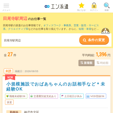
メニュー
気になる!
ログイン
検索
田尾寺駅周辺
のお仕事一覧
田尾寺駅の派遣のお仕事情報です。
オフィスワーク・事務系
、
営業・販売・サービス
系
、
クリエイティブ系
などのお仕事を取り揃えています。さらに、
短期
・
単発
などの
期間や、
職種未経験OK
などのこだわり条件で絞り込んでいただけます。
条件の変更
また、
新三田駅
・
三田(兵庫県)駅
・
岡場駅
・
フラワータウン駅
・
西宮名塩駅
など近隣駅
田尾寺駅周辺
のお仕事もご確認いただけます。
27
1,396
全
件
平均時給:
円
時給順
新着順
未読
掲載日
2026/08/05
NEW
小規模施設でおばあちゃんのお話相手など＊未
経験OK
職種未経験OK
交通費別途支給あり
土日祝日が休み
WEB登録OK
派遣
神戸市北区
勤務地