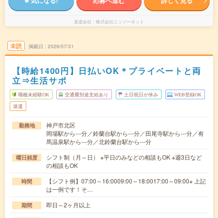
気になる!
応募へ進む
詳しく見る
派遣会社
株式会社ニッソーネット
未読
掲載日
2026/07/31
【時給1400円】日払いOK＊プライベートと両
立⇒生活サポ
職種未経験OK
交通費別途支給あり
土日祝日が休み
WEB登録OK
派遣
神戸市北区
勤務地
岡場駅から---分／鈴蘭台駅から---分／田尾寺駅から---分／有
馬温泉駅から---分／北鈴蘭台駅から---分
シフト制（月～日） ※平日のみなどの相談もOK ※週3日など
曜日頻度
の相談もOK
【シフト例】07:00～16:0009:00～18:0017:00～09:00※ 上記
時間
は一例です！そ…
即日～2ヶ月以上
期間