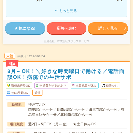
もっと見る
気になる!
応募へ進む
詳しく見る
派遣会社
株式会社スタッフサービス
未読
掲載日
2026/08/04
NEW
8月～OK！＼好きな時間曜日で働ける／電話面
談OK！病院での生活サポ
職種未経験OK
交通費別途支給あり
土日祝日が休み
残業なし
WEB登録OK
派遣
神戸市北区
勤務地
岡場駅から---分／鈴蘭台駅から---分／田尾寺駅から---分／有
馬温泉駅から---分／北鈴蘭台駅から---分
週2日～5日OK（月～金） ★土日休みOK
曜日頻度