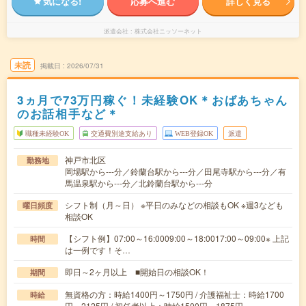
気になる!
応募へ進む
詳しく見る
派遣会社
株式会社ニッソーネット
未読
掲載日
2026/07/31
3ヵ月で73万円稼ぐ！未経験OK＊おばあちゃん
のお話相手など＊
職種未経験OK
交通費別途支給あり
WEB登録OK
派遣
神戸市北区
勤務地
岡場駅から---分／鈴蘭台駅から---分／田尾寺駅から---分／有
馬温泉駅から---分／北鈴蘭台駅から---分
シフト制（月～日） ※平日のみなどの相談もOK ※週3なども
曜日頻度
相談OK
【シフト例】07:00～16:0009:00～18:0017:00～09:00※ 上記
時間
は一例です！そ…
即日～2ヶ月以上 ■開始日の相談OK！
期間
無資格の方：時給1400円～1750円 / 介護福祉士：時給1700
時給
円～2125円 / 初任者以上：時給1500円～1875円