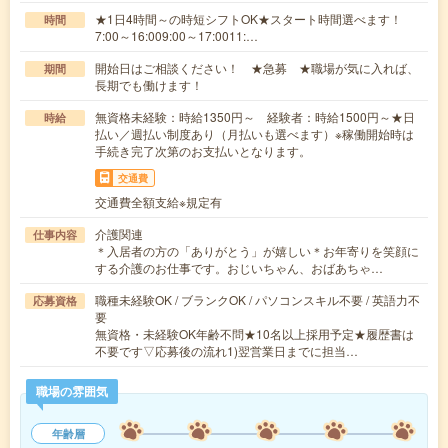
★1日4時間～の時短シフトOK★スタート時間選べます！
時間
7:00～16:009:00～17:0011:…
開始日はご相談ください！ ★急募 ★職場が気に入れば、
期間
長期でも働けます！
無資格未経験：時給1350円～ 経験者：時給1500円～★日
時給
払い／週払い制度あり（月払いも選べます）※稼働開始時は
手続き完了次第のお支払いとなります。
交通費
交通費全額支給※規定有
介護関連
仕事内容
＊入居者の方の「ありがとう」が嬉しい＊お年寄りを笑顔に
する介護のお仕事です。おじいちゃん、おばあちゃ…
職種未経験OK / ブランクOK / パソコンスキル不要 / 英語力不
応募資格
要
無資格・未経験OK年齢不問★10名以上採用予定★履歴書は
不要です▽応募後の流れ1)翌営業日までに担当…
職場の雰囲気
年齢層