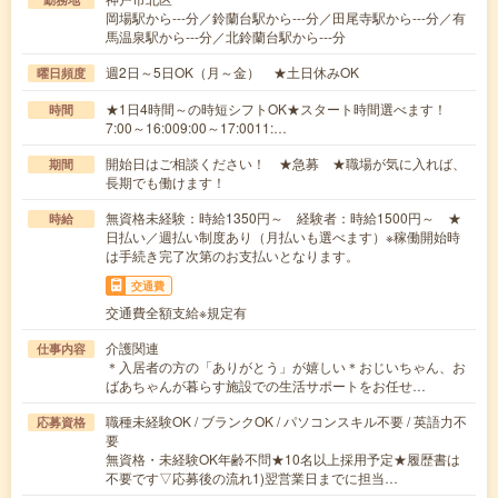
岡場駅から---分／鈴蘭台駅から---分／田尾寺駅から---分／有
馬温泉駅から---分／北鈴蘭台駅から---分
週2日～5日OK（月～金） ★土日休みOK
曜日頻度
★1日4時間～の時短シフトOK★スタート時間選べます！
時間
7:00～16:009:00～17:0011:…
開始日はご相談ください！ ★急募 ★職場が気に入れば、
期間
長期でも働けます！
無資格未経験：時給1350円～ 経験者：時給1500円～ ★
時給
日払い／週払い制度あり（月払いも選べます）※稼働開始時
は手続き完了次第のお支払いとなります。
交通費
交通費全額支給※規定有
介護関連
仕事内容
＊入居者の方の「ありがとう」が嬉しい＊おじいちゃん、お
ばあちゃんが暮らす施設での生活サポートをお任せ…
職種未経験OK / ブランクOK / パソコンスキル不要 / 英語力不
応募資格
要
無資格・未経験OK年齢不問★10名以上採用予定★履歴書は
不要です▽応募後の流れ1)翌営業日までに担当…