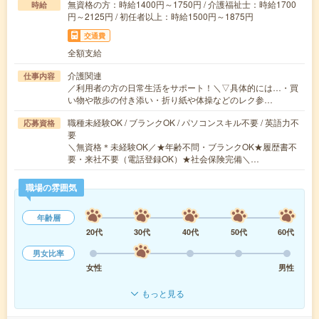
無資格の方：時給1400円～1750円 / 介護福祉士：時給1700
時給
円～2125円 / 初任者以上：時給1500円～1875円
交通費
全額支給
介護関連
仕事内容
／利用者の方の日常生活をサポート！＼▽具体的には…・買
い物や散歩の付き添い・折り紙や体操などのレク参…
職種未経験OK / ブランクOK / パソコンスキル不要 / 英語力不
応募資格
要
＼無資格＊未経験OK／★年齢不問・ブランクOK★履歴書不
要・来社不要（電話登録OK）★社会保険完備＼…
職場の雰囲気
年齢層
20代
30代
40代
50代
60代
男女比率
女性
男性
もっと見る