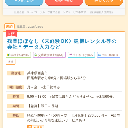
派遣会社
マンパワーグループ株式会社 ケアサービス事業部 （医療福祉介護関連）
未読
掲載日
2026/08/03
NEW
残業ほぼなし《未経験OK》建機レンタル等の
会社＊データ入力など
職種未経験OK
交通費別途支給あり
土日祝日が休み
WEB登録OK
派遣
兵庫県西宮市
勤務地
田尾寺駅から車8分／岡場駅から車5分
月～金 ※土日祝休み
曜日頻度
9:00～18:00 ※残業はほとんどありません。※休憩60分。
時間
【急募】即日～長期
期間
時給1400円～1450円＋交 【月収例】276,500円～ ■給与
時給
の前払いが可能な速払いサービスあり
交通費