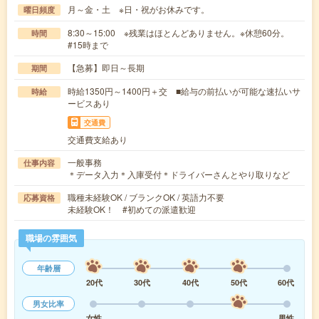
月～金・土 ※日・祝がお休みです。
曜日頻度
8:30～15:00 ※残業はほとんどありません。※休憩60分。
時間
#15時まで
【急募】即日～長期
期間
時給1350円～1400円＋交 ■給与の前払いが可能な速払いサ
時給
ービスあり
交通費
交通費支給あり
一般事務
仕事内容
＊データ入力＊入庫受付＊ドライバーさんとやり取りなど
職種未経験OK / ブランクOK / 英語力不要
応募資格
未経験OK！ #初めての派遣歓迎
職場の雰囲気
年齢層
20代
30代
40代
50代
60代
男女比率
女性
男性