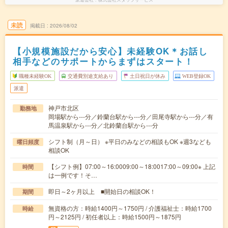
未読
掲載日
2026/08/02
【小規模施設だから安心】未経験OK＊お話し
相手などのサポートからまずはスタート！
職種未経験OK
交通費別途支給あり
土日祝日が休み
WEB登録OK
派遣
神戸市北区
勤務地
岡場駅から---分／鈴蘭台駅から---分／田尾寺駅から---分／有
馬温泉駅から---分／北鈴蘭台駅から---分
シフト制（月～日） ※平日のみなどの相談もOK ※週3なども
曜日頻度
相談OK
【シフト例】07:00～16:0009:00～18:0017:00～09:00※ 上記
時間
は一例です！そ…
即日～2ヶ月以上 ■開始日の相談OK！
期間
無資格の方：時給1400円～1750円 / 介護福祉士：時給1700
時給
円～2125円 / 初任者以上：時給1500円～1875円