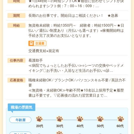
★1日4時間～の時短シフトOK★都合に合わせてシフトが決
時間
められますシフト例：7：00～16：009：…
長期のお仕事です。開始日はご相談ください！ ★急募
期間
無資格未経験：時給1350円～ 経験者：時給1500円～★日
時給
払い／週払い制度あり（月払いも選べます）※稼働開始時は
手続き完了次第のお支払いとなります。
交通費
交通費支給※規定有
看護助手
仕事内容
≪病院でちょっとしたお手伝い≫○シーツの交換やベッドメ
イキング〇お手洗い・入浴など生活のお手伝い○診…
職種未経験OK / ブランクOK / パソコンスキル不要 / 英語力不
応募資格
要
≪無資格・未経験OK≫年齢不問★10名以上採用予定★履歴
書は不要です。▽応募後の流れ1)翌営業日まで…
職場の雰囲気
年齢層
20代
30代
40代
50代
60代