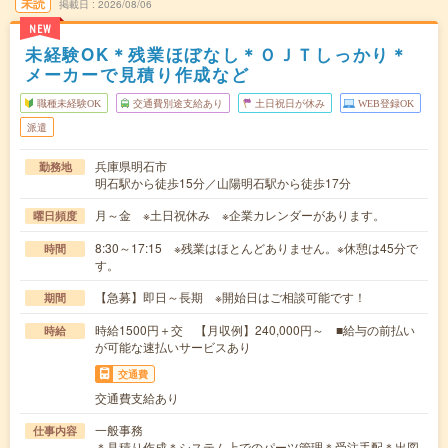
未読
掲載日
2026/08/06
NEW
未経験OK＊残業ほぼなし＊ＯＪＴしっかり＊
メーカーで見積り作成など
職種未経験OK
交通費別途支給あり
土日祝日が休み
WEB登録OK
派遣
兵庫県明石市
勤務地
明石駅から徒歩15分／山陽明石駅から徒歩17分
月～金 ※土日祝休み ※企業カレンダーがあります。
曜日頻度
8:30～17:15 ※残業はほとんどありません。※休憩は45分で
時間
す。
【急募】即日～長期 ※開始日はご相談可能です！
期間
時給1500円＋交 【月収例】240,000円～ ■給与の前払い
時給
が可能な速払いサービスあり
交通費
交通費支給あり
一般事務
仕事内容
＊見積り作成＊システム上でのパーツ管理＊受注手配＊出図