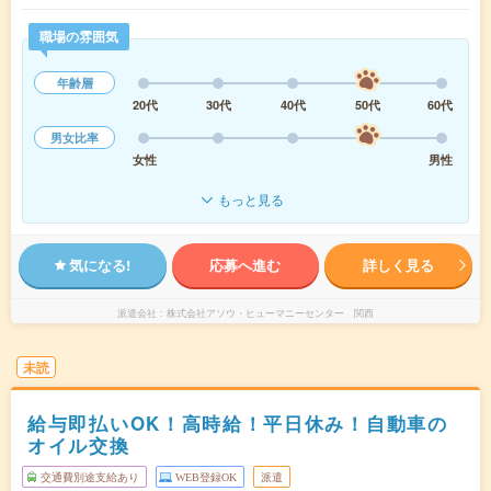
職場の雰囲気
年齢層
20代
30代
40代
50代
60代
男女比率
女性
男性
もっと見る
気になる!
応募へ進む
詳しく見る
派遣会社
株式会社アソウ・ヒューマニーセンター 関西
未読
給与即払いOK！高時給！平日休み！自動車の
オイル交換
交通費別途支給あり
WEB登録OK
派遣