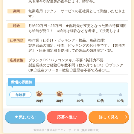
ある場合や配属先の都合により、時間帯…
無期雇用（テクノ・サービスの正社員として勤務いただきま
期間
す）
月給20万円～25万円 ★配属先が変更となった際の待機期間
時給
も給与が発生！ ※給与は経験などを考慮して決定します
軽作業（仕分け・ピッキング・検品、商品管理）
仕事内容
製造部品の測定、検査、ピッキングのお仕事です。【業務内
容】・圧縮測定機を使用しての製品の強度測定・製…
ブランクOK / パソコンスキル不要 / 英語力不要
応募資格
製造業務のご経験〇年数不問（数か月でもOK）〇ブランク
OK〇現在フリーター歓迎〇履歴書不要で応募OK…
職場の雰囲気
年齢層
20代
30代
40代
50代
60代
気になる!
応募へ進む
詳しく見る
派遣会社
株式会社テクノ・サービス（無期雇用派遣）