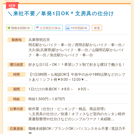
NEW
＼来社不要／単発1日OK＊文房具の仕分け
職種未経験OK
土日祝日が休み
WEB登録OK
派遣
兵庫県明石市
勤務地
明石駅からバイク・車---分／西明石駅からバイク・車---分／
大久保(兵庫県)駅からバイク・車---分／山陽明石駅からバイ
ク・車---分／魚住駅からバイク・車---分
好きな日1日～OK！＊希望シフト制で好きな曜日で働ける！
曜日頻度
【1日3時間～も相談OK!】午前中のみや18時以降などのシフ
時間
トあり！シフト例▼9:00～12:00▼…
1日だけの単発OK！＃8月～ ＃9月～
期間
時給1,500円～1,875円
時給
軽作業（仕分け・ピッキング・検品、商品管理）
仕事内容
＼文房具の仕分け／快適！オフィスなど室内のカンタン軽作
業書類整理や仕分けなどのシンプルワーク！未経験…
職種未経験OK / ブランクOK / パソコンスキル不要 / 英語力不
応募資格
要