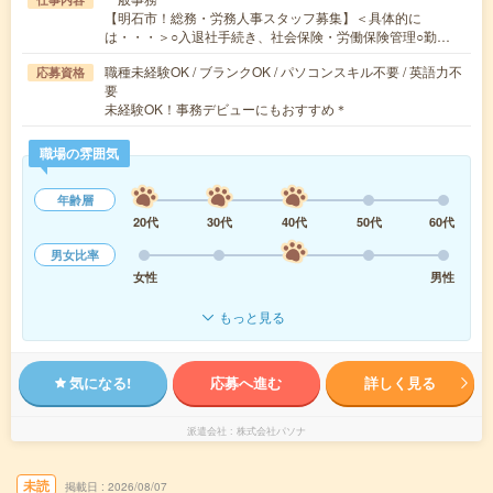
【明石市！総務・労務人事スタッフ募集】＜具体的に
は・・・＞○入退社手続き、社会保険・労働保険管理○勤…
職種未経験OK / ブランクOK / パソコンスキル不要 / 英語力不
応募資格
要
未経験OK！事務デビューにもおすすめ＊
職場の雰囲気
年齢層
20代
30代
40代
50代
60代
男女比率
女性
男性
もっと見る
気になる!
応募へ進む
詳しく見る
派遣会社
株式会社パソナ
未読
掲載日
2026/08/07