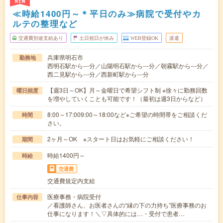
NEW
≪時給1400円～＊平日のみ≫病院で受付やカ
ルテの整理など
交通費別途支給あり
土日祝日が休み
WEB登録OK
派遣
兵庫県明石市
勤務地
西明石駅から---分／山陽明石駅から---分／朝霧駅から---分／
西二見駅から---分／西新町駅から---分
【週3日～OK】月～金曜日で希望シフト制 ※徐々に勤務回数
曜日頻度
を増やしていくことも可能です！（最初は週3日からなど）
8:00～17:009:00～18:00など※ご希望の時間帯をご相談くだ
時間
さい。
2ヶ月～OK ※スタート日はお気軽にご相談ください！
期間
時給1400円～
時給
交通費
交通費規定内支給
医療事務・病院受付
仕事内容
／看護師さん、お医者さんの“縁の下の力持ち”医療事務のお
仕事になります！＼▽具体的には…・受付で患者…