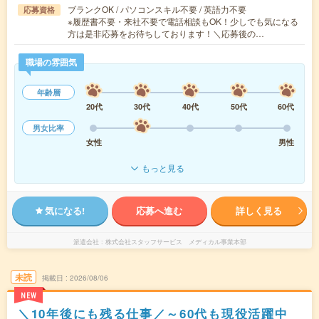
ブランクOK / パソコンスキル不要 / 英語力不要
応募資格
※履歴書不要・来社不要で電話相談もOK！少しでも気になる
方は是非応募をお待ちしております！＼応募後の…
職場の雰囲気
年齢層
20代
30代
40代
50代
60代
男女比率
女性
男性
もっと見る
気になる!
応募へ進む
詳しく見る
派遣会社
株式会社スタッフサービス メディカル事業本部
未読
掲載日
2026/08/06
NEW
＼10年後にも残る仕事／～60代も現役活躍中