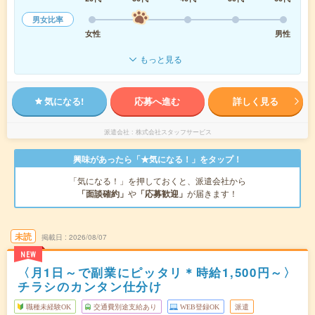
男女比率
女性
男性
もっと見る
気になる!
応募へ進む
詳しく見る
派遣会社
株式会社スタッフサービス
興味があったら「★気になる！」をタップ！
「気になる！」を押しておくと、派遣会社から
「面談確約」
や
「応募歓迎」
が届きます！
未読
掲載日
2026/08/07
NEW
〈月1日～で副業にピッタリ＊時給1,500円～〉
チラシのカンタン仕分け
職種未経験OK
交通費別途支給あり
WEB登録OK
派遣