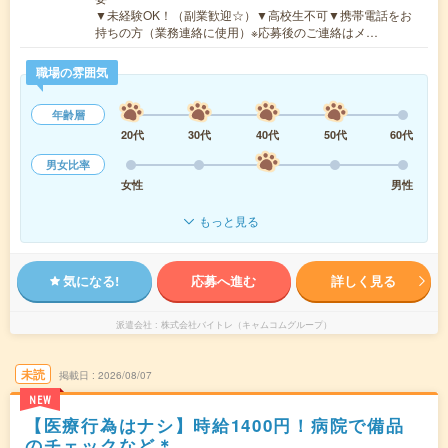
▼未経験OK！（副業歓迎☆）▼高校生不可▼携帯電話をお
持ちの方（業務連絡に使用）※応募後のご連絡はメ…
職場の雰囲気
年齢層
20代
30代
40代
50代
60代
男女比率
女性
男性
もっと見る
気になる!
応募へ進む
詳しく見る
派遣会社
株式会社バイトレ（キャムコムグループ）
未読
掲載日
2026/08/07
NEW
【医療行為はナシ】時給1400円！病院で備品
のチェックなど＊