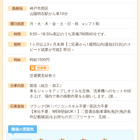
神戸市西区
勤務地
山陽明石駅から車10分
月・火・木・金・土・日・祝 ※シフト制
曜日頻度
9:50～18:30※表記のうち実働7時間40分です。
時間
1ヶ月以上3ヶ月未満【ご応募から1週間以内(最短2日目)のス
期間
ピード就業が可能】即日～
時給1500円
時給
交通費
交通費支給有り
製造（組立・加工）
仕事内容
車をジャッキアップしオイルを交換、洗車機へのセットや拭
き上げ、場内で車の移動作業をお願いします。(派…
ブランクOK / パソコンスキル不要 / 英語力不要
応募資格
【来社不要、WEB登録OK！】〇普通自動車運転免許(免許条
件記載確認)をお持ちの方〇フリーター、主婦…
職場の雰囲気