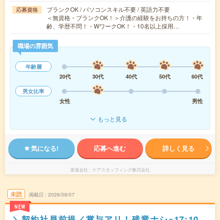
ブランクOK / パソコンスキル不要 / 英語力不要
応募資格
＜無資格・ブランクOK！＞介護の経験をお持ちの方！・年
齢、学歴不問！・WワークOK！・10名以上採用…
職場の雰囲気
年齢層
20代
30代
40代
50代
60代
男女比率
女性
男性
もっと見る
気になる!
応募へ進む
詳しく見る
派遣会社
ケアスタッフィング株式会社
未読
掲載日
2026/08/07
NEW
＼契約社員前提／賞与アリ！残業ナシ×17:10