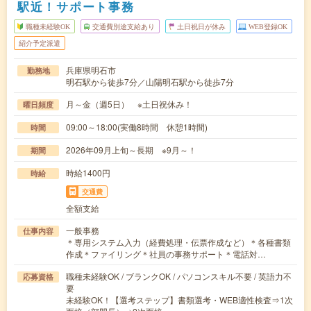
駅近！サポート事務
職種未経験OK
交通費別途支給あり
土日祝日が休み
WEB登録OK
紹介予定派遣
兵庫県明石市
勤務地
明石駅から徒歩7分／山陽明石駅から徒歩7分
月～金（週5日） ※土日祝休み！
曜日頻度
09:00～18:00(実働8時間 休憩1時間)
時間
2026年09月上旬～長期 ※9月～！
期間
時給1400円
時給
交通費
全額支給
一般事務
仕事内容
＊専用システム入力（経費処理・伝票作成など）＊各種書類
作成＊ファイリング＊社員の事務サポート＊電話対…
職種未経験OK / ブランクOK / パソコンスキル不要 / 英語力不
応募資格
要
未経験OK！【選考ステップ】書類選考・WEB適性検査⇒1次