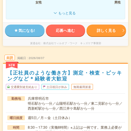
女性
男性
もっと見る
気になる!
応募へ進む
詳しく見る
派遣会社
株式会社ウィルオブ・ワーク キッズケア事業部
未読
掲載日
2026/08/07
NEW
【正社員のような働き方】測定・検査・ピッキ
ングなど＊経験者大歓迎
交通費別途支給あり
土日祝日が休み
無期雇用派遣
兵庫県明石市
勤務地
明石駅から---分／山陽明石駅から---分／東二見駅から---分／
西新町駅から---分／西江井ケ島駅から---分
週5日／月～金（土日休み）
曜日頻度
8:30～17:30（実働8時間）※上記は一例です。業務上必要が
時間