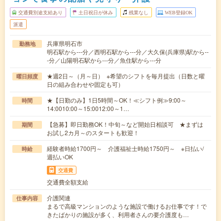
交通費別途支給あり
土日祝日が休み
残業なし
WEB登録OK
派遣
兵庫県明石市
勤務地
明石駅から---分／西明石駅から---分／大久保(兵庫県)駅から--
-分／山陽明石駅から---分／魚住駅から---分
★週2日～（月～日） ※希望のシフトを毎月提出（日数と曜
曜日頻度
日の組み合わせや固定も可）
★【日勤のみ】1日5時間～OK！≪シフト例≫9:00～
時間
14:0010:00～15:0012:00～1…
【急募】即日勤務OK！中旬～など開始日相談可 ★まずは
期間
お試し2カ月～のスタートも歓迎！
経験者時給1700円～ 介護福祉士時給1750円～ ※日払い/
時給
週払いOK
交通費
交通費全額支給
介護関連
仕事内容
まるで高級マンションのような施設で働けるお仕事です！で
きたばかりの施設が多く、利用者さんの要介護度も…