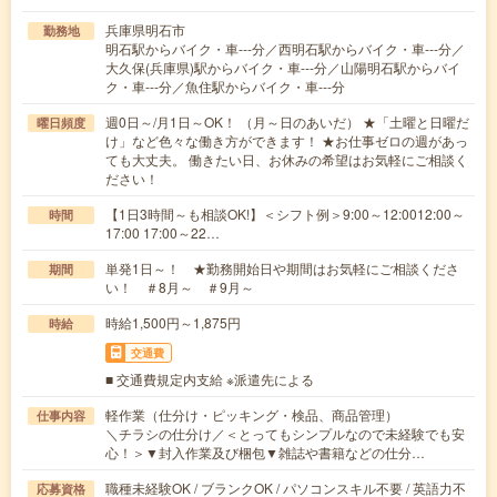
兵庫県明石市
勤務地
明石駅からバイク・車---分／西明石駅からバイク・車---分／
大久保(兵庫県)駅からバイク・車---分／山陽明石駅からバイ
ク・車---分／魚住駅からバイク・車---分
週0日～/月1日～OK！ （月～日のあいだ） ★「土曜と日曜だ
曜日頻度
け」など色々な働き方ができます！ ★お仕事ゼロの週があっ
ても大丈夫。 働きたい日、お休みの希望はお気軽にご相談く
ださい！
【1日3時間～も相談OK!】＜シフト例＞9:00～12:0012:00～
時間
17:00 17:00～22…
単発1日～！ ★勤務開始日や期間はお気軽にご相談くださ
期間
い！ ＃8月～ ＃9月～
時給1,500円～1,875円
時給
交通費
■ 交通費規定内支給 ※派遣先による
軽作業（仕分け・ピッキング・検品、商品管理）
仕事内容
＼チラシの仕分け／＜とってもシンプルなので未経験でも安
心！＞▼封入作業及び梱包▼雑誌や書籍などの仕分…
職種未経験OK / ブランクOK / パソコンスキル不要 / 英語力不
応募資格