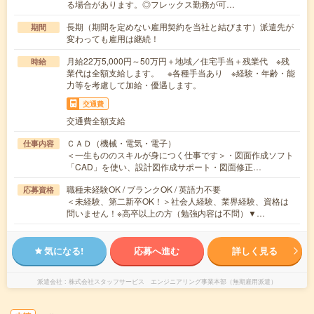
る場合があります。◎フレックス勤務が可…
長期（期間を定めない雇用契約を当社と結びます）派遣先が
期間
変わっても雇用は継続！
月給22万5,000円～50万円＋地域／住宅手当＋残業代 ※残
時給
業代は全額支給します。 ※各種手当あり ※経験・年齢・能
力等を考慮して加給・優遇します。
交通費
交通費全額支給
ＣＡＤ（機械・電気・電子）
仕事内容
＜一生もののスキルが身につく仕事です＞・図面作成ソフト
「CAD」を使い、設計図作成サポート・図面修正…
職種未経験OK / ブランクOK / 英語力不要
応募資格
＜未経験、第二新卒OK！＞社会人経験、業界経験、資格は
問いません！※高卒以上の方（勉強内容は不問）▼…
気になる!
応募へ進む
詳しく見る
派遣会社
株式会社スタッフサービス エンジニアリング事業本部（無期雇用派遣）