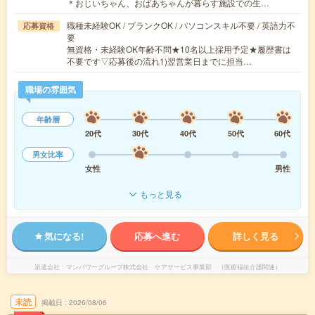
＊おじいちゃん、おばあちゃんが暮らす施設での生…
職種未経験OK / ブランクOK / パソコンスキル不要 / 英語力不
応募資格
要
無資格・未経験OK年齢不問★10名以上採用予定★履歴書は
不要です▽応募後の流れ1)翌営業日までに担当…
職場の雰囲気
年齢層
20代
30代
40代
50代
60代
男女比率
女性
男性
もっと見る
気になる!
応募へ進む
詳しく見る
派遣会社
マンパワーグループ株式会社 ケアサービス事業部 （医療福祉介護関連）
未読
掲載日
2026/08/06