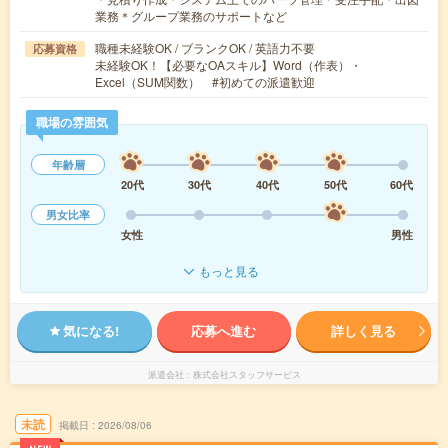
業務＊グループ業務のサポートなど
職種未経験OK / ブランクOK / 英語力不要
応募資格
未経験OK！【必要なOAスキル】Word（作表）・
Excel（SUM関数） #初めての派遣歓迎
職場の雰囲気
年齢層
20代
30代
40代
50代
60代
男女比率
女性
男性
もっと見る
気になる!
応募へ進む
詳しく見る
派遣会社
株式会社スタッフサービス
未読
掲載日
2026/08/06