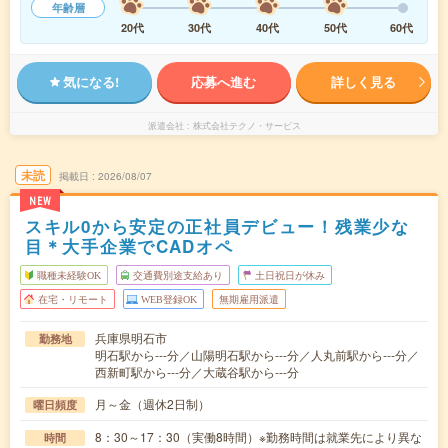
年齢層
20代
30代
40代
50代
60代
気になる!
応募へ進む
詳しく見る
派遣会社
株式会社テクノ・サービス
未読
掲載日
2026/08/07
NEW
スキル0から安定の正社員デビュー！残業少な
目＊大手企業でCADオペ
職種未経験OK
交通費別途支給あり
土日祝日が休み
在宅・リモート
WEB登録OK
無期雇用派遣
兵庫県明石市
勤務地
明石駅から---分／山陽明石駅から---分／人丸前駅から---分／
西新町駅から---分／大蔵谷駅から---分
月～金（週休2日制）
曜日頻度
8：30～17：30（実働8時間）※勤務時間は就業先により異な
時間