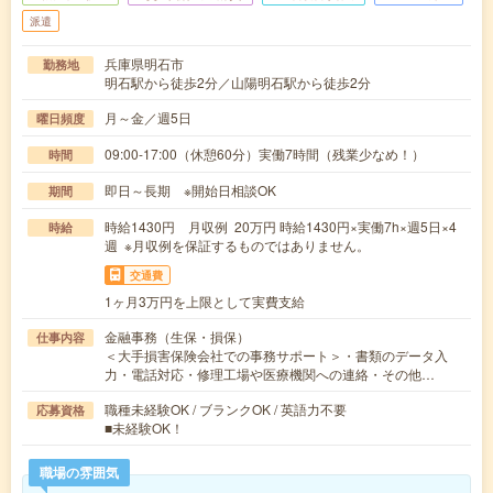
派遣
兵庫県明石市
勤務地
明石駅から徒歩2分／山陽明石駅から徒歩2分
月～金／週5日
曜日頻度
09:00-17:00（休憩60分）実働7時間（残業少なめ！）
時間
即日～長期 ※開始日相談OK
期間
時給1430円 月収例 20万円 時給1430円×実働7h×週5日×4
時給
週 ※月収例を保証するものではありません。
交通費
1ヶ月3万円を上限として実費支給
金融事務（生保・損保）
仕事内容
＜大手損害保険会社での事務サポート＞・書類のデータ入
力・電話対応・修理工場や医療機関への連絡・その他…
職種未経験OK / ブランクOK / 英語力不要
応募資格
■未経験OK！
職場の雰囲気