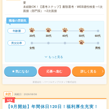
要
未経験OK！【選考ステップ】書類選考・WEB適性検査⇒1次
面接（部門長）⇒2次面接
職場の雰囲気
年齢層
20代
30代
40代
50代
60代
男女比率
女性
男性
もっと見る
気になる!
応募へ進む
詳しく見る
派遣会社
パーソルテンプスタッフ株式会社
未読
掲載日
2026/08/06
NEW
【9月開始】年間休日120日！福利厚生充実！