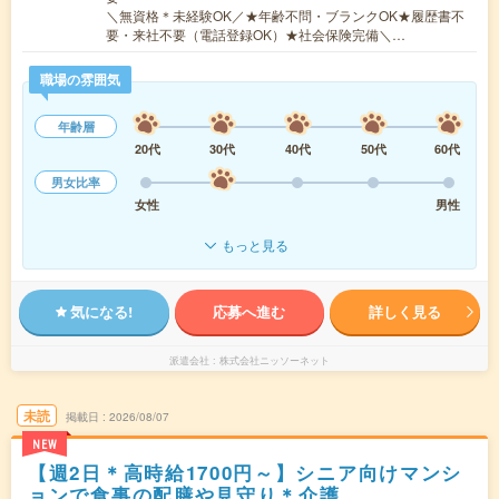
＼無資格＊未経験OK／★年齢不問・ブランクOK★履歴書不
要・来社不要（電話登録OK）★社会保険完備＼…
職場の雰囲気
年齢層
20代
30代
40代
50代
60代
男女比率
女性
男性
もっと見る
気になる!
応募へ進む
詳しく見る
派遣会社
株式会社ニッソーネット
未読
掲載日
2026/08/07
NEW
【週2日＊高時給1700円～】シニア向けマンシ
ョンで食事の配膳や見守り＊介護