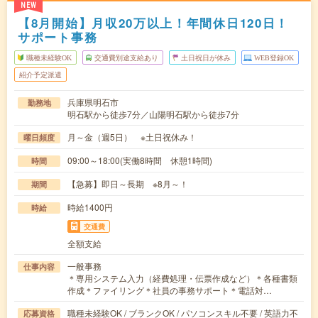
NEW
【8月開始】月収20万以上！年間休日120日！
サポート事務
職種未経験OK
交通費別途支給あり
土日祝日が休み
WEB登録OK
紹介予定派遣
兵庫県明石市
勤務地
明石駅から徒歩7分／山陽明石駅から徒歩7分
月～金（週5日） ※土日祝休み！
曜日頻度
09:00～18:00(実働8時間 休憩1時間)
時間
【急募】即日～長期 ※8月～！
期間
時給1400円
時給
交通費
全額支給
一般事務
仕事内容
＊専用システム入力（経費処理・伝票作成など）＊各種書類
作成＊ファイリング＊社員の事務サポート＊電話対…
職種未経験OK / ブランクOK / パソコンスキル不要 / 英語力不
応募資格