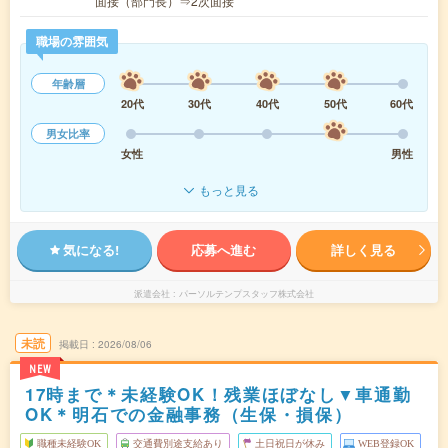
面接（部門長）⇒2次面接
職場の雰囲気
年齢層
20代
30代
40代
50代
60代
男女比率
女性
男性
もっと見る
気になる!
応募へ進む
詳しく見る
派遣会社
パーソルテンプスタッフ株式会社
未読
掲載日
2026/08/06
NEW
17時まで＊未経験OK！残業ほぼなし▼車通勤
OK＊明石での金融事務（生保・損保）
職種未経験OK
交通費別途支給あり
土日祝日が休み
WEB登録OK