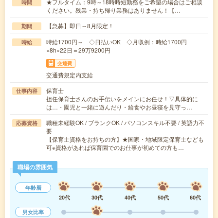
★フルタイム：9時～18時時短勤務をご希望の場合はご相談
時間
ください。残業・持ち帰り業務はありません！【…
【急募】即日～8月限定！
期間
時給1700円～ ◇日払いOK ◇月収例：時給1700円
時給
×8h×22日＝29万9200円
交通費
交通費規定内支給
保育士
仕事内容
担任保育士さんのお手伝いをメインにお任せ！▽具体的に
は…・園児と一緒に遊んだり・給食やお昼寝を見守っ…
職種未経験OK / ブランクOK / パソコンスキル不要 / 英語力不
応募資格
要
【保育士資格をお持ちの方】★国家・地域限定保育士なども
可※資格があれば保育園でのお仕事が初めての方も…
職場の雰囲気
年齢層
20代
30代
40代
50代
60代
男女比率