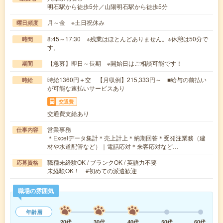
明石駅から徒歩5分／山陽明石駅から徒歩5分
月～金 ※土日祝休み
曜日頻度
8:45～17:30 ※残業はほとんどありません。※休憩は50分で
時間
す。
【急募】即日～長期 ※開始日はご相談可能です！
期間
時給1360円＋交 【月収例】215,333円～ ■給与の前払い
時給
が可能な速払いサービスあり
交通費
交通費支給あり
営業事務
仕事内容
＊Excelデータ集計＊売上計上＊納期回答＊受発注業務（建
材や水道配管など）｜電話応対＊来客応対など…
職種未経験OK / ブランクOK / 英語力不要
応募資格
未経験OK！ #初めての派遣歓迎
職場の雰囲気
年齢層
20代
30代
40代
50代
60代