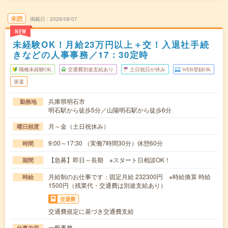
未読
掲載日
2026/08/07
NEW
未経験OK！月給23万円以上＋交！入退社手続
きなどの人事事務／17：30定時
職種未経験OK
交通費別途支給あり
土日祝日が休み
WEB登録OK
派遣
兵庫県明石市
勤務地
明石駅から徒歩5分／山陽明石駅から徒歩6分
月～金（土日祝休み）
曜日頻度
9:00～17:30 （実働7時間30分）休憩60分
時間
【急募】即日～長期 ※スタート日相談OK！
期間
月給制のお仕事です：固定月給 232300円 ※時給換算 時給
時給
1500円（残業代・交通費は別途支給あり）
交通費
交通費規定に基づき交通費支給
一般事務
仕事内容