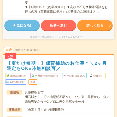
要
▼未経験OK！（副業歓迎☆）▼高校生不可▼携帯電話をお
持ちの方（業務連絡に使用）※応募後のご連絡はメ…
気になる!
応募へ進む
詳しく見る
派遣会社
株式会社バイトレ（キャムコムグループ）
未読
掲載日
2026/08/07
NEW
【夏だけ短期！】保育補助のお仕事＊＼2ヶ月
限定もOK×時短相談可／
職種未経験OK
交通費別途支給あり
土日祝日が休み
残業なし
WEB登録OK
派遣
兵庫県明石市
勤務地
明石駅から---分／山陽明石駅から---分／東二見駅から---分／
西新町駅から---分／西江井ケ島駅から---分
【急募】月～金で週5日勤務
曜日頻度