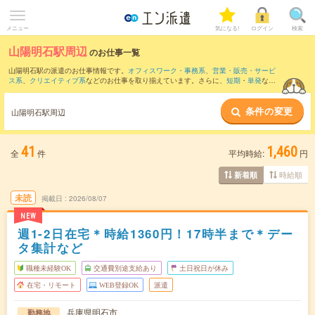
メニュー
気になる!
ログイン
検索
山陽明石駅周辺
のお仕事一覧
山陽明石駅の派遣のお仕事情報です。
オフィスワーク・事務系
、
営業・販売・サービ
ス系
、
クリエイティブ系
などのお仕事を取り揃えています。さらに、
短期
・
単発
など
の期間や、
職種未経験OK
などのこだわり条件で絞り込んでいただけます。
条件の変更
また、
西神中央駅
・
明石駅
・
西明石駅
・
東二見駅
・
魚住駅
など近隣駅のお仕事もご確
山陽明石駅周辺
認いただけます。
41
1,460
全
件
平均時給:
円
時給順
新着順
未読
掲載日
2026/08/07
NEW
週1-2日在宅＊時給1360円！17時半まで＊デー
タ集計など
職種未経験OK
交通費別途支給あり
土日祝日が休み
在宅・リモート
WEB登録OK
派遣
兵庫県明石市
勤務地