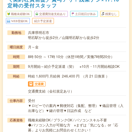
定時の受付スタッフ
職種未経験OK
交通費別途支給あり
土日祝日が休み
残業なし
WEB登録OK
紹介予定派遣
兵庫県明石市
勤務地
明石駅から徒歩2分／山陽明石駅から徒歩2分
月～金
曜日頻度
8時 50分 ～ 17時 10分（休憩1時間／実働7時間20分）
時間
9月開始～紹介予定派遣（契） ※10月・11月開始相談OK
期間
時給 1,600円 月給例 246,400 円 （月 21 日換算 ）
時給
交通費
交通費支給（会社規定あり）
受付
仕事内容
▼ロビーでの案内▼郵便対応（集配、整理）▼備品管理（入
出庫など）▼鍵の管理▼日誌作成 など
職種未経験OK / ブランクOK / パソコンスキル不要
応募資格
◆パソコン入力が可能な方 ※まずは「気になる」or「応
募」よりお気軽にお問合わせください！