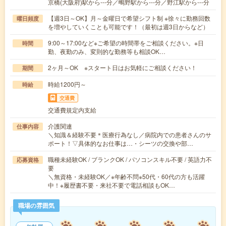
京橋(大阪府)駅から---分／鴫野駅から---分／野江駅から---分
【週3日～OK】月～金曜日で希望シフト制 ※徐々に勤務回数
曜日頻度
を増やしていくことも可能です！（最初は週3日からなど）
9:00～17:00など※ご希望の時間帯をご相談ください。※日
時間
勤、夜勤のみ、変則的な勤務等も相談OK…
2ヶ月～OK ※スタート日はお気軽にご相談ください！
期間
時給1200円～
時給
交通費
交通費規定内支給
介護関連
仕事内容
＼知識＆経験不要＊医療行為なし／病院内での患者さんのサ
ポート！▽具体的なお仕事は…・シーツの交換や部…
職種未経験OK / ブランクOK / パソコンスキル不要 / 英語力不
応募資格
要
＼無資格・未経験OK／※年齢不問※50代・60代の方も活躍
中！※履歴書不要・来社不要で電話相談もOK…
職場の雰囲気