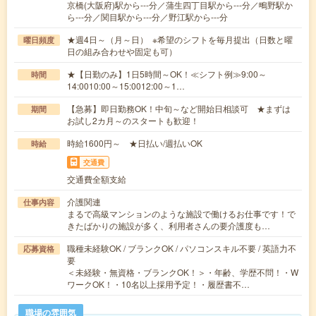
京橋(大阪府)駅から---分／蒲生四丁目駅から---分／鴫野駅か
ら---分／関目駅から---分／野江駅から---分
★週4日～（月～日） ※希望のシフトを毎月提出（日数と曜
曜日頻度
日の組み合わせや固定も可）
★【日勤のみ】1日5時間～OK！≪シフト例≫9:00～
時間
14:0010:00～15:0012:00～1…
【急募】即日勤務OK！中旬～など開始日相談可 ★まずは
期間
お試し2カ月～のスタートも歓迎！
時給1600円～ ★日払い/週払いOK
時給
交通費
交通費全額支給
介護関連
仕事内容
まるで高級マンションのような施設で働けるお仕事です！で
きたばかりの施設が多く、利用者さんの要介護度も…
職種未経験OK / ブランクOK / パソコンスキル不要 / 英語力不
応募資格
要
＜未経験・無資格・ブランクOK！＞・年齢、学歴不問！・W
ワークOK！・10名以上採用予定！・履歴書不…
職場の雰囲気