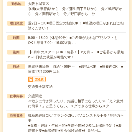
大阪市城東区
勤務地
京橋(大阪府)駅から---分／蒲生四丁目駅から---分／鴫野駅か
ら---分／関目駅から---分／野江駅から---分
週2日～OK ■曜日固定の相談OK！ ■希望の曜日があればご相
曜日頻度
談ください！
9:00～18:00（休憩60分）■ご希望があれば下記シフトも
時間
OK！早番 7:00～16:00遅番 …
【8月中のスタートOK！急募！】2カ月～ ■ご応募から最短
期間
2～3日後に就業が可能です！
無資格未経験：時給1400円～ ■週払いOK ■扶養内OK ■
時給
日収1万1200円以上
交通費
交通費全額支給
介護関連
仕事内容
≪散歩に付き添ったり、お話し相手になったり≫「え？意外
に簡単！」と思うくらい、スグできる仕事からスタ…
職種未経験OK / ブランクOK / パソコンスキル不要 / 英語力不
応募資格
要
■資格・経験・年齢不問■学歴不問■10名以上採用予定！■履
歴書不要■面談確約■社会保険完備■社員登用…