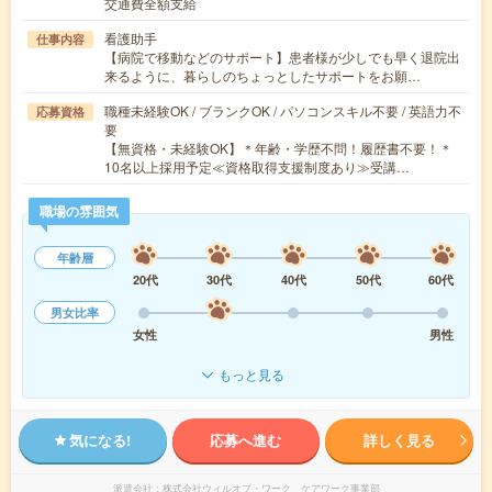
交通費全額支給
看護助手
仕事内容
【病院で移動などのサポート】患者様が少しでも早く退院出
来るように、暮らしのちょっとしたサポートをお願…
職種未経験OK / ブランクOK / パソコンスキル不要 / 英語力不
応募資格
要
【無資格・未経験OK】＊年齢・学歴不問！履歴書不要！＊
10名以上採用予定≪資格取得支援制度あり≫受講…
職場の雰囲気
年齢層
20代
30代
40代
50代
60代
男女比率
女性
男性
もっと見る
気になる!
応募へ進む
詳しく見る
派遣会社
株式会社ウィルオブ・ワーク ケアワーク事業部