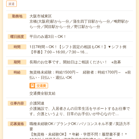
派遣
大阪市城東区
勤務地
京橋(大阪府)駅から---分／蒲生四丁目駅から---分／鴫野駅か
ら---分／関目駅から---分／野江駅から---分
平日のみ週3日～OK！
曜日頻度
1日7時間～OK！【シフト固定の相談もOK！】▼シフト例
時間
【早番】7:00～16:00／7:30～16…
長期のお仕事です。開始日はご相談ください！ ※急募
期間
無資格未経験：時給1500円～ 経験者：時給1700円～ ※前
時給
払い・日払い・週払いOK
交通費
交通費全額支給
介護関連
仕事内容
介護施設で、入居者さんの日常生活をサポートするお仕事で
す。介護というより、日常のお手伝いが中心なので…
職種未経験OK / ブランクOK / パソコンスキル不要 / 英語力不
応募資格
要
【無資格・未経験OK】＊年齢・学歴不問！履歴書不要！＊