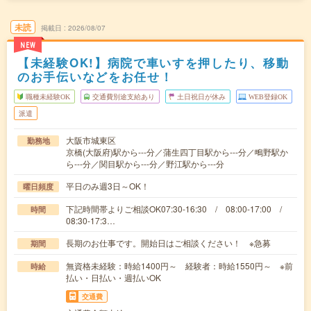
未読
掲載日
2026/08/07
NEW
【未経験OK!】病院で車いすを押したり、移動
のお手伝いなどをお任せ！
職種未経験OK
交通費別途支給あり
土日祝日が休み
WEB登録OK
派遣
大阪市城東区
勤務地
京橋(大阪府)駅から---分／蒲生四丁目駅から---分／鴫野駅か
ら---分／関目駅から---分／野江駅から---分
平日のみ週3日～OK！
曜日頻度
下記時間帯よりご相談OK07:30-16:30 / 08:00-17:00 /
時間
08:30-17:3…
長期のお仕事です。開始日はご相談ください！ ※急募
期間
無資格未経験：時給1400円～ 経験者：時給1550円～ ※前
時給
払い・日払い・週払いOK
交通費