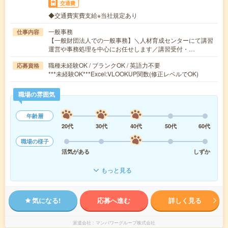
交通費
◆交通費実費支給※当社規定あり
一般事務
仕事内容
【一般財団法人での一般事務】＼人材育成センターにて講習
運営や事務処理を中心にお任せします／講習受付・…
職種未経験OK / ブランクOK / 英語力不要
応募資格
***未経験OK***Excel:VLOOKUP関数(修正レベルでOK)
職場の雰囲気
年齢層
20代
30代
40代
50代
60代
職場の様子
活気がある
しずか
もっと見る
気になる!
応募へ進む
詳しく見る
派遣会社
マンパワーグループ株式会社