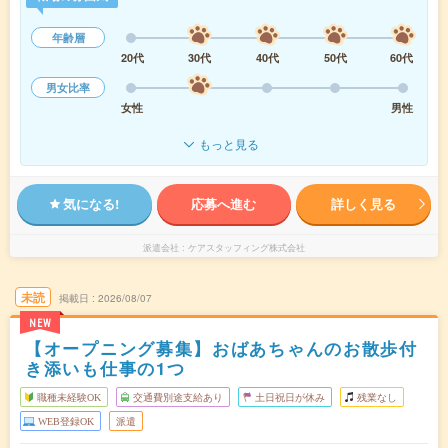
年齢層
20代
30代
40代
50代
60代
男女比率
女性
男性
もっと見る
気になる!
応募へ進む
詳しく見る
派遣会社
ケアスタッフィング株式会社
未読
掲載日
2026/08/07
NEW
【オープニング募集】おばあちゃんのお散歩付
き添いも仕事の1つ
職種未経験OK
交通費別途支給あり
土日祝日が休み
残業なし
WEB登録OK
派遣