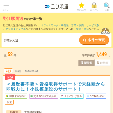
メニュー
気になる!
ログイン
検索
野江駅周辺
のお仕事一覧
野江駅の派遣のお仕事情報です。
オフィスワーク・事務系
、
営業・販売・サービス系
、
クリエイティブ系
などのお仕事を取り揃えています。さらに、
短期
・
単発
などの期
間や、
職種未経験OK
などのこだわり条件で絞り込んでいただけます。
条件の変更
また、
東梅田駅
・
北浜(大阪府)駅
・
京橋(大阪府)駅
・
大阪ビジネスパーク駅
・
谷町四丁
野江駅周辺
目駅
など近隣駅のお仕事もご確認いただけます。
52
1,449
全
件
平均時給:
円
時給順
新着順
未読
掲載日
2026/08/07
NEW
＜履歴書不要＞資格取得サポートで未経験から
即戦力に！小規模施設のサポート！
職種未経験OK
交通費別途支給あり
土日祝日が休み
WEB登録OK
派遣
大阪市城東区
勤務地