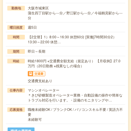
大阪市城東区
勤務地
蒲生四丁目駅から---分／野江駅から---分／今福鶴見駅から---
分
週5日
曜日頻度
【2交替】1）8:00～16:30 休憩60分 [実働]7時間30分2）
時間
13:30～22:00 休憩…
即日～長期
期間
時給1800円 ※交通費全額支給（規定あり） 【月収例】27.0
時給
万円（20日勤務 ※残業なしの場合）
交通費
交通費支給あり
マシンオペレーター
仕事内容
＊きび砂糖製造オペレーター業務・自動設備の操作や簡単な
トラブル対応を行います。・設備のモニタリングや…
職種未経験OK / ブランクOK / パソコンスキル不要 / 英語力不
応募資格
要
未経験可