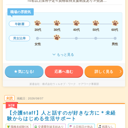
10名以上採用予定≪資格取得支援制度あり≫受講…
職場の雰囲気
年齢層
20代
30代
40代
50代
60代
男女比率
女性
男性
もっと見る
気になる!
応募へ進む
詳しく見る
派遣会社
株式会社ウィルオブ・ワーク ケアワーク事業部
未読
掲載日
2026/08/07
NEW
【介護staff】人と話すのが好きな方に＊未経
験からはじめる生活サポート
職種未経験OK
交通費別途支給あり
土日祝日が休み
残業なし