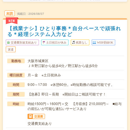
未読
掲載日
2026/08/07
NEW
【残業ナシ】ひとり事務＊自分ペースで頑張れ
る＊経理システム入力など
交通費別途支給あり
土日祝日が休み
残業なし
WEB登録OK
派遣
大阪市城東区
勤務地
ＪＲ野江駅から徒歩4分／野江駅から徒歩5分
月～金 ※土日祝休み
曜日頻度
9:00～17:00 ※休憩60分。※時短勤務の相談可能です。
時間
【急募】即日～長期 ※開始日はご相談可能です！
期間
時給1500円～1600円＋交 【月収例】210,000円～ ■給与
時給
の前払いが可能な速払いサービスあり
交通費
交通費支給あり