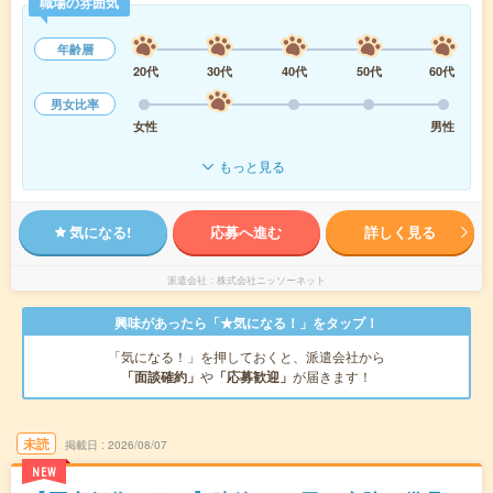
職場の雰囲気
年齢層
20代
30代
40代
50代
60代
男女比率
女性
男性
もっと見る
気になる!
応募へ進む
詳しく見る
派遣会社
株式会社ニッソーネット
興味があったら「★気になる！」をタップ！
「気になる！」を押しておくと、派遣会社から
「面談確約」
や
「応募歓迎」
が届きます！
未読
掲載日
2026/08/07
NEW