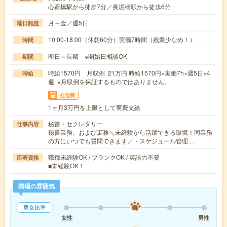
心斎橋駅から徒歩7分／長堀橋駅から徒歩6分
月～金／週5日
曜日頻度
10:00-18:00（休憩60分）実働7時間（残業少なめ！）
時間
即日～長期 ※開始日相談OK
期間
時給1570円 月収例 21万円 時給1570円×実働7h×週5日×4
時給
週 ※月収例を保証するものではありません。
交通費
1ヶ月3万円を上限として実費支給
秘書・セクレタリー
仕事内容
秘書業務、および庶務＼未経験から活躍できる環境！同業務
の方にいつでも質問できます／・スケジュール管理…
職種未経験OK / ブランクOK / 英語力不要
応募資格
■未経験OK！
職場の雰囲気
男女比率
女性
男性