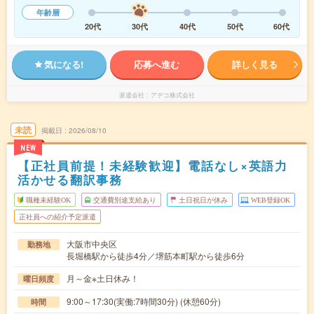
年齢層
20代
30代
40代
50代
60代
気になる!
応募へ進む
詳しく見る
派遣会社
アデコ株式会社
未読
掲載日
2026/08/10
NEW
【正社員前提！未経験歓迎】電話なし×英語力
活かせる翻訳事務
職種未経験OK
交通費別途支給あり
土日祝日が休み
WEB登録OK
正社員への紹介予定派遣
大阪市中央区
勤務地
長堀橋駅から徒歩4分／堺筋本町駅から徒歩6分
月～金※土日休み！
曜日頻度
9:00～17:30(実働:7時間30分) (休憩60分)
時間