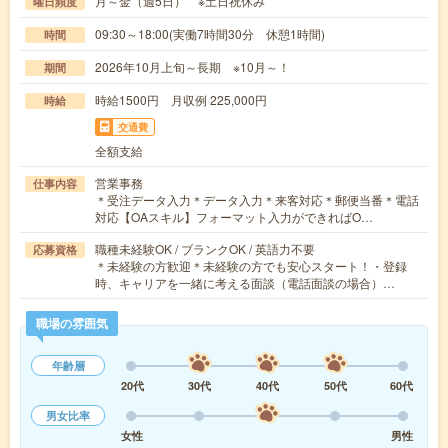
月～金（週5日） ※土日祝休み
曜日頻度
09:30～18:00(実働7時間30分 休憩1時間)
時間
2026年10月上旬～長期 ※10月～！
期間
時給1500円 月収例 225,000円
時給
交通費
全額支給
営業事務
仕事内容
＊受注データ入力＊データ入力＊来客対応＊郵便当番＊電話
対応【OAスキル】フォーマット入力ができればO…
職種未経験OK / ブランクOK / 英語力不要
応募資格
＊未経験の方歓迎＊未経験の方でも安心スタート！・登録
時、キャリアを一緒に考える面談（電話面談の場合）…
職場の雰囲気
年齢層
20代
30代
40代
50代
60代
男女比率
女性
男性