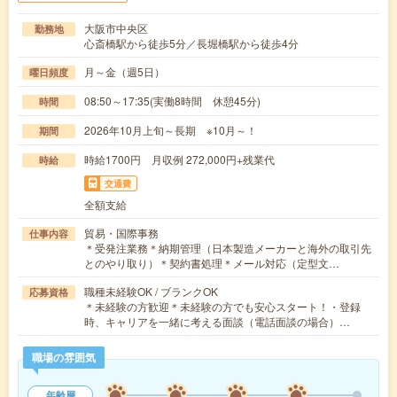
大阪市中央区
勤務地
心斎橋駅から徒歩5分／長堀橋駅から徒歩4分
月～金（週5日）
曜日頻度
08:50～17:35(実働8時間 休憩45分)
時間
2026年10月上旬～長期 ※10月～！
期間
時給1700円 月収例 272,000円+残業代
時給
交通費
全額支給
貿易・国際事務
仕事内容
＊受発注業務＊納期管理（日本製造メーカーと海外の取引先
とのやり取り）＊契約書処理＊メール対応（定型文…
職種未経験OK / ブランクOK
応募資格
＊未経験の方歓迎＊未経験の方でも安心スタート！・登録
時、キャリアを一緒に考える面談（電話面談の場合）…
職場の雰囲気
年齢層