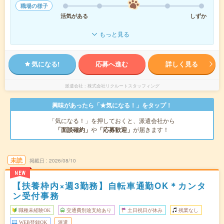
職場の様子
活気がある
しずか
もっと見る
気になる!
応募へ進む
詳しく見る
派遣会社
株式会社リクルートスタッフィング
興味があったら「★気になる！」をタップ！
「気になる！」を押しておくと、派遣会社から
「面談確約」
や
「応募歓迎」
が届きます！
未読
掲載日
2026/08/10
NEW
【扶養枠内×週3勤務】自転車通勤OK＊カンタ
ン受付事務
職種未経験OK
交通費別途支給あり
土日祝日が休み
残業なし
WEB登録OK
派遣