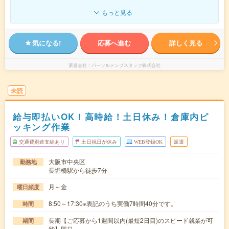
もっと見る
気になる!
応募へ進む
詳しく見る
派遣会社
パーソルテンプスタッフ株式会社
未読
給与即払いOK！高時給！土日休み！倉庫内ピ
ッキング作業
交通費別途支給あり
土日祝日が休み
WEB登録OK
派遣
大阪市中央区
勤務地
長堀橋駅から徒歩7分
月～金
曜日頻度
8:50～17:30※表記のうち実働7時間40分です。
時間
長期【ご応募から1週間以内(最短2日目)のスピード就業が可
期間
能】即日～