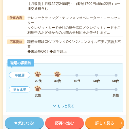
【月収例】月収22万2400円～（時給1700円×6h×22日）※一
律交通費含む
テレマーケティング・テレフォンオペレーター・コールセン
仕事内容
ター
＼クレジットカード会社の総合窓口／クレジットカードをご
利用中のお客様からのお問合せ対応をお任せします…
職種未経験OK / ブランクOK / パソコンスキル不要 / 英語力不
応募資格
要
◆未経験OK！◆高卒以上
職場の雰囲気
年齢層
20代
30代
40代
50代
60代
男女比率
女性
男性
もっと見る
気になる!
応募へ進む
詳しく見る