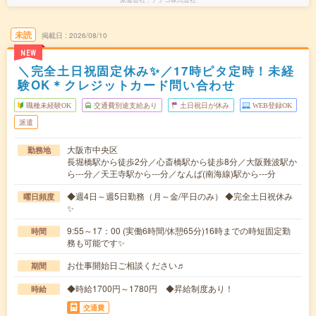
未読
掲載日
2026/08/10
NEW
＼完全土日祝固定休み✨／17時ピタ定時！未経
験OK＊クレジットカード問い合わせ
職種未経験OK
交通費別途支給あり
土日祝日が休み
WEB登録OK
派遣
大阪市中央区
勤務地
長堀橋駅から徒歩2分／心斎橋駅から徒歩8分／大阪難波駅か
ら---分／天王寺駅から---分／なんば(南海線)駅から---分
◆週4日～週5日勤務（月～金/平日のみ） ◆完全土日祝休み
曜日頻度
✨
9:55～17：00 (実働6時間/休憩65分)16時までの時短固定勤
時間
務も可能です✨
お仕事開始日ご相談ください♬
期間
◆時給1700円～1780円 ◆昇給制度あり！
時給
交通費