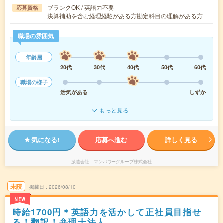
ブランクOK / 英語力不要
応募資格
決算補助を含む経理経験がある方勘定科目の理解がある方
職場の雰囲気
年齢層
20代
30代
40代
50代
60代
職場の様子
活気がある
しずか
もっと見る
気になる!
応募へ進む
詳しく見る
派遣会社
マンパワーグループ株式会社
未読
掲載日
2026/08/10
NEW
時給1700円＊英語力を活かして正社員目指せ
る！翻訳！弁理士法人