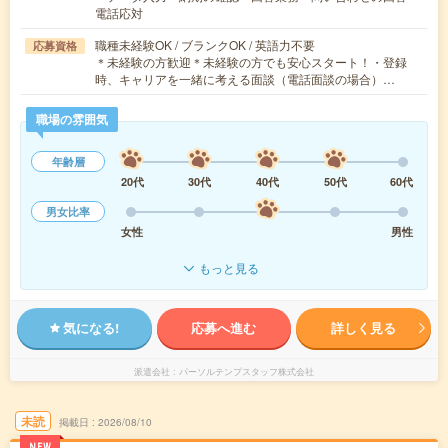
電話応対
職種未経験OK / ブランクOK / 英語力不要
応募資格
＊未経験の方歓迎＊未経験の方でも安心スタート！・登録
時、キャリアを一緒に考える面談（電話面談の場合）…
職場の雰囲気
年齢層
20代
30代
40代
50代
60代
男女比率
女性
男性
もっと見る
気になる!
応募へ進む
詳しく見る
派遣会社
パーソルテンプスタッフ株式会社
未読
掲載日
2026/08/10
NEW