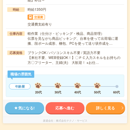
時給1350円
時給
交通費
交通費支給有り
軽作業（仕分け・ピッキング・検品、商品管理）
仕事内容
伝票を見ながら商品ピッキング、台車を使って出荷場に運
搬、段ボール成形、梱包、PCを使って送り状作成を…
ブランクOK / パソコンスキル不要 / 英語力不要
応募資格
【来社不要、WEB登録OK！】〇ＰＣ入力スキルをお持ちの
方〇フリーター、主婦(夫) 大歓迎！ ※お仕…
職場の雰囲気
年齢層
20代
30代
40代
50代
60代
気になる!
応募へ進む
詳しく見る
派遣会社
株式会社テクノ・サービス