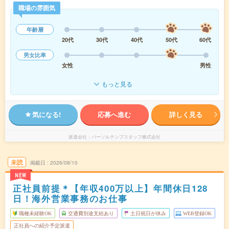
職場の雰囲気
年齢層
20代
30代
40代
50代
60代
男女比率
女性
男性
もっと見る
気になる!
応募へ進む
詳しく見る
派遣会社
パーソルテンプスタッフ株式会社
未読
掲載日
2026/08/10
NEW
正社員前提＊【年収400万以上】年間休日128
日！海外営業事務のお仕事
職種未経験OK
交通費別途支給あり
土日祝日が休み
WEB登録OK
正社員への紹介予定派遣