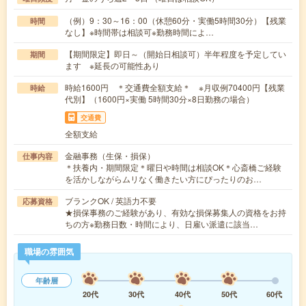
（例）9：30～16：00（休憩60分・実働5時間30分）【残業
時間
なし】※時間帯は相談可※勤務時間によ…
【期間限定】即日～（開始日相談可）半年程度を予定してい
期間
ます ※延長の可能性あり
時給1600円 ＊交通費全額支給＊ ※月収例70400円【残業
時給
代別】（1600円×実働 5時間30分×8日勤務の場合）
交通費
全額支給
金融事務（生保・損保）
仕事内容
＊扶養内・期間限定＊曜日や時間は相談OK＊心斎橋ご経験
を活かしながらムリなく働きたい方にぴったりのお…
ブランクOK / 英語力不要
応募資格
★損保事務のご経験があり、有効な損保募集人の資格をお持
ちの方※勤務日数・時間により、日雇い派遣に該当…
職場の雰囲気
年齢層
20代
30代
40代
50代
60代