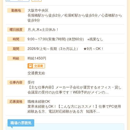
大阪市中央区
勤務地
長堀橋駅から徒歩2分／松屋町駅から徒歩5分／心斎橋駅から
徒歩9分
月,火,木※土日休み！
曜日頻度
9:00～17:00(実働:7時間) (休憩60分) ※残業なし
時間
2026/9/上旬～長期（3カ月以上） ★9月～OK！
期間
時給1450円
時給
交通費
交通費支給
受付
仕事内容
【主な仕事内容】メーカー子会社が運営するオフィス・貸し
会議室の受付のお仕事です！WEB予約がメインの…
職種未経験OK
応募資格
業界未経験もOK！【こんな方におススメ！】仕事でPC使用
経験ある方、電話対応経験がある方 知識不…
職場の雰囲気