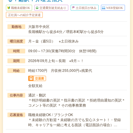
職種未経験OK
交通費別途支給あり
土日祝日が休み
WEB登録OK
正社員への紹介予定派遣
大阪市中央区
勤務地
長堀橋駅から徒歩4分／堺筋本町駅から徒歩5分
月～金（週5日） ※土日祝休み
曜日頻度
09:00～17:30(実働7時間30分 休憩1時間)
時間
2026年09月上旬～長期 ※9月～！
期間
時給1700円 月収例 255,000円+残業代
時給
交通費
全額支給
通訳・翻訳
仕事内容
＊特許明細書の英訳＊指示書の英訳 ＊拒絶理由通知の英訳＊
コメント等の英訳 ＊その他事務業務
職種未経験OK / ブランクOK
応募資格
＊未経験の方歓迎＊未経験の方でも安心スタート！・登録
時、キャリアを一緒に考える面談（電話面談の場合）…