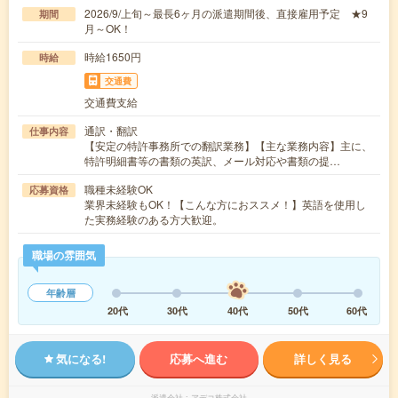
2026/9/上旬～最長6ヶ月の派遣期間後、直接雇用予定 ★9
期間
月～OK！
時給1650円
時給
交通費
交通費支給
通訳・翻訳
仕事内容
【安定の特許事務所での翻訳業務】【主な業務内容】主に、
特許明細書等の書類の英訳、メール対応や書類の提…
職種未経験OK
応募資格
業界未経験もOK！【こんな方におススメ！】英語を使用し
た実務経験のある方大歓迎。
職場の雰囲気
年齢層
20代
30代
40代
50代
60代
気になる!
応募へ進む
詳しく見る
派遣会社
アデコ株式会社