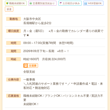
職種未経験OK
交通費別途支給あり
土日祝日が休み
WEB登録OK
派遣
大阪市中央区
勤務地
長堀橋駅から徒歩2分
月～金（週5日） ※月～金の勤務でカレンダー通りの就業で
曜日頻度
す★
09:00～17:00(実働7時間 休憩1時間)
時間
2026年09月下旬～長期 ※9月～！
期間
時給1600円 月収例 224,000円
時給
交通費
全額支給
一般事務
仕事内容
＼入札関連のサポート業務です＊／＊申請書作成＊電話・来
客対応＊郵送物対応
職種未経験OK / ブランクOK / パソコンスキル不要 / 英語力不
応募資格
要
未経験OK！