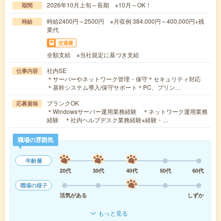
2026年10月上旬～長期 ※10月～OK！
期間
時給2400円～2500円 ※月収例 384,000円～400,000円+残
時給
業代
交通費
全額支給 ※当社規定に基づき支給
社内SE
仕事内容
＊サーバーやネットワーク管理・保守＊セキュリティ対応
＊基幹システム導入/保守サポート＊PC、プリン…
ブランクOK
応募資格
＊Windowsサーバー運用業務経験 ＊ネットワーク運用業務
経験 ＊社内ヘルプデスク業務経験※経験・…
職場の雰囲気
年齢層
20代
30代
40代
50代
60代
職場の様子
活気がある
しずか
もっと見る