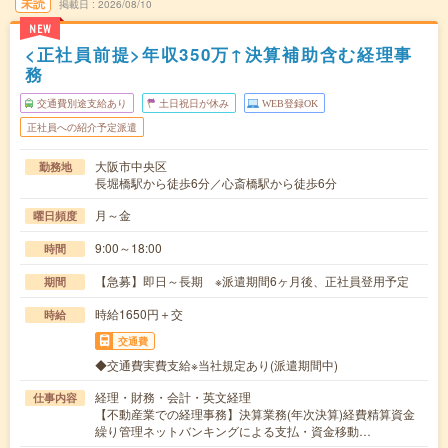
未読
掲載日
2026/08/10
NEW
<正社員前提>年収350万↑決算補助含む経理事
務
交通費別途支給あり
土日祝日が休み
WEB登録OK
正社員への紹介予定派遣
大阪市中央区
勤務地
長堀橋駅から徒歩6分／心斎橋駅から徒歩6分
月～金
曜日頻度
9:00～18:00
時間
【急募】即日～長期 ※派遣期間6ヶ月後、正社員登用予定
期間
時給1650円＋交
時給
交通費
◆交通費実費支給※当社規定あり(派遣期間中)
経理・財務・会計・英文経理
仕事内容
【不動産業での経理事務】決算業務(年次決算)経費精算資金
繰り管理ネットバンキングによる支払・資金移動…