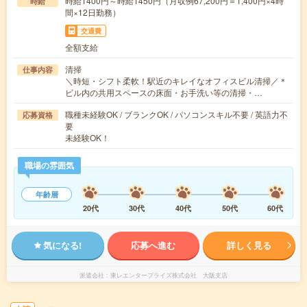
時給1400円～時給1450円（月収例67,200円＝1,400円×4時
時給
間×12日勤務）
交通費
全額支給
清掃
仕事内容
＼時短・シフト柔軟！駅近のキレイなオフィスビル清掃／＊
ビル内の共用スペースの床面・お手洗い等の清掃・…
職種未経験OK / ブランクOK / パソコンスキル不要 / 英語力不
応募資格
要
未経験OK！
職場の雰囲気
年齢層
20代
30代
40代
50代
60代
気になる!
応募へ進む
詳しく見る
派遣会社
東レエンタープライズ株式会社 大阪支店