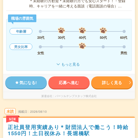
＊未経験の方歓迎＊未経験の方でも安心スタート！・登録
時、キャリアを一緒に考える面談（電話面談の場合）…
職場の雰囲気
年齢層
20代
30代
40代
50代
60代
男女比率
女性
男性
もっと見る
気になる!
応募へ進む
詳しく見る
派遣会社
パーソルテンプスタッフ株式会社
未読
掲載日
2026/08/10
NEW
正社員登用実績あり＊財団法人で働こう！時給
1550円！土日祝休み！長堀橋駅