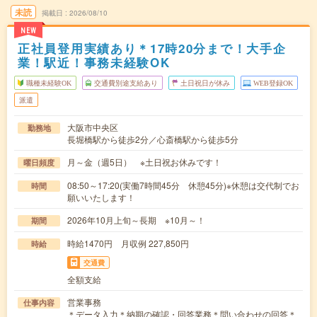
未読
掲載日
2026/08/10
NEW
正社員登用実績あり＊17時20分まで！大手企
業！駅近！事務未経験OK
職種未経験OK
交通費別途支給あり
土日祝日が休み
WEB登録OK
派遣
大阪市中央区
勤務地
長堀橋駅から徒歩2分／心斎橋駅から徒歩5分
月～金（週5日） ※土日祝お休みです！
曜日頻度
08:50～17:20(実働7時間45分 休憩45分)※休憩は交代制でお
時間
願いいたします！
2026年10月上旬～長期 ※10月～！
期間
時給1470円 月収例 227,850円
時給
交通費
全額支給
営業事務
仕事内容
＊データ入力＊納期の確認・回答業務＊問い合わせの回答＊