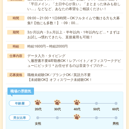
「平日メイン」「土日中心が良い」「まとまった休みも欲し
い…」などなど、あなたの希望をご相談ください！
09:00～21:00＊1日6時間～OKフルタイムで働ける方も大募
時間
集!!【他にも多数！】・09：00…
3か月以内・3ヵ月以上・半年以内・1年以内など…＊まずは
期間
お試し→慣れてきたら、直接雇用も可能！
時給1600円～時給2000円
時給
データ入力・タイピング
仕事内容
＼履歴書不要&即勤務OK！レアバイト／オフィスワークデビ
ューにピッタリ＊お任せするのは音楽ライブのチ…
職種未経験OK / ブランクOK / 英語力不要
応募資格
【未経験OK】オフィスワーク未経験OK！
職場の雰囲気
年齢層
20代
30代
40代
50代
60代
男女比率
女性
男性