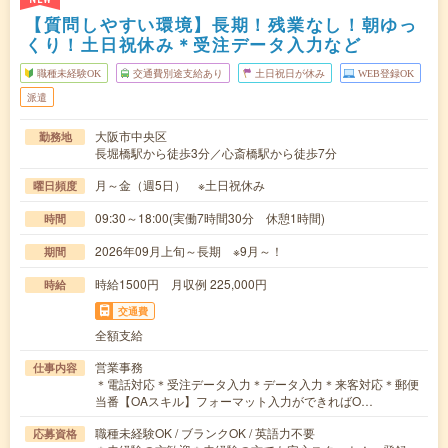
【質問しやすい環境】長期！残業なし！朝ゆっ
くり！土日祝休み＊受注データ入力など
職種未経験OK
交通費別途支給あり
土日祝日が休み
WEB登録OK
派遣
大阪市中央区
勤務地
長堀橋駅から徒歩3分／心斎橋駅から徒歩7分
月～金（週5日） ※土日祝休み
曜日頻度
09:30～18:00(実働7時間30分 休憩1時間)
時間
2026年09月上旬～長期 ※9月～！
期間
時給1500円 月収例 225,000円
時給
交通費
全額支給
営業事務
仕事内容
＊電話対応＊受注データ入力＊データ入力＊来客対応＊郵便
当番【OAスキル】フォーマット入力ができればO…
職種未経験OK / ブランクOK / 英語力不要
応募資格