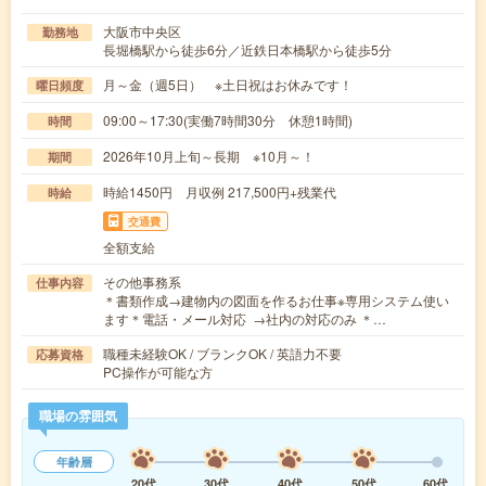
大阪市中央区
勤務地
長堀橋駅から徒歩6分／近鉄日本橋駅から徒歩5分
月～金（週5日） ※土日祝はお休みです！
曜日頻度
09:00～17:30(実働7時間30分 休憩1時間)
時間
2026年10月上旬～長期 ※10月～！
期間
時給1450円 月収例 217,500円+残業代
時給
交通費
全額支給
その他事務系
仕事内容
＊書類作成→建物内の図面を作るお仕事※専用システム使い
ます＊電話・メール対応 →社内の対応のみ ＊…
職種未経験OK / ブランクOK / 英語力不要
応募資格
PC操作が可能な方
職場の雰囲気
年齢層
20代
30代
40代
50代
60代