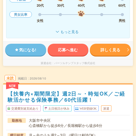
20代
30代
40代
50代
60代
男女比率
女性
男性
もっと見る
気になる!
応募へ進む
詳しく見る
派遣会社
パーソルテンプスタッフ株式会社
未読
掲載日
2026/08/10
NEW
【扶養内×期間限定】週2日～・時短OK／ご経
験活かせる保険事務／60代活躍！
交通費別途支給あり
土日祝日が休み
WEB登録OK
派遣
大阪市中央区
勤務地
心斎橋駅から徒歩6分／長堀橋駅から徒歩6分
月～金のうち週2～3日 （曜日は相談OK）
曜日頻度