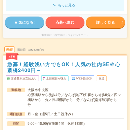
もっと見る
気になる!
応募へ進む
詳しく見る
派遣会社
株式会社トライバルユニット
未読
掲載日
2026/08/10
NEW
急募！経験浅い方でもOK！人気の社内SE＠心
斎橋2400円～
交通費別途支給あり
土日祝日が休み
WEB登録OK
派遣
大阪市中央区
勤務地
心斎橋駅から徒歩4分／なんば(地下鉄)駅から徒歩8分／四ツ
橋駅から---分／長堀橋駅から---分／なんば(南海線)駅から---
分
月～金（週5日／土日祝休み）
曜日頻度
9:00～18:00(実働8時間 休憩1時間)
時間