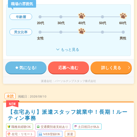
職場の雰囲気
年齢層
20代
30代
40代
50代
60代
男女比率
女性
男性
もっと見る
気になる!
応募へ進む
詳しく見る
派遣会社
パーソルテンプスタッフ株式会社
未読
掲載日
2026/08/10
NEW
【在宅あり】派遣スタッフ就業中！長期！ルー
ティン事務
職種未経験OK
交通費別途支給あり
土日祝日が休み
在宅・リモート
WEB登録OK
派遣