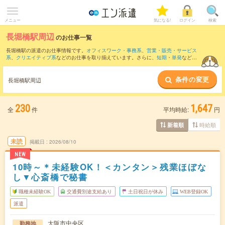
メニュー
気になる!
ログイン
検索
長堀橋駅周辺
のお仕事一覧
長堀橋駅の派遣のお仕事情報です。
オフィスワーク・事務系
、
営業・販売・サービス
系
、
クリエイティブ系
などのお仕事を取り揃えています。さらに、
短期
・
単発
などの
期間や、
職種未経験OK
などのこだわり条件で絞り込んでいただけます。
条件の変更
また、
本町駅
・
淀屋橋駅
・
大阪駅
・
梅田(地下鉄)駅
・
肥後橋駅
など近隣駅のお仕事もご
長堀橋駅周辺
確認いただけます。
230
1,647
全
件
平均時給:
円
時給順
新着順
未読
掲載日
2026/08/10
NEW
10時～＊未経験OK！＜カンタン＞残業ほぼな
し▼心斎橋で秘書
職種未経験OK
交通費別途支給あり
土日祝日が休み
WEB登録OK
派遣
大阪市中央区
勤務地