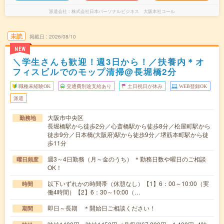
派遣会社
株式会社日本パーソナルビジネス 大阪本社コール
未読
掲載日
2026/08/10
NEW
＼学生さんも歓迎！週3日から！／扶養内＊オ
フィスビルでのモップ清掃@長堀橋2分
職種未経験OK
交通費別途支給あり
土日祝日が休み
WEB登録OK
派遣
大阪市中央区
勤務地
長堀橋駅から徒歩2分／心斎橋駅から徒歩8分／松屋町駅から
徒歩9分／日本橋(大阪府)駅から徒歩9分／堺筋本町駅から徒
歩11分
週3～4日勤務（月～金のうち） ＊勤務日数や曜日のご相談
曜日頻度
OK！
以下いずれかの時間帯（休憩なし）【1】6：00～10:00（実
時間
働4時間）【2】6：30～10:00（…
即日～長期 ＊開始日ご相談ください！
期間