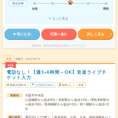
男女比率
女性
男性
もっと見る
気になる!
応募へ進む
詳しく見る
派遣会社
株式会社東京海上日動キャリアサービス
未読
掲載日
2026/08/10
NEW
電話なし！【週3×6時間～OK】音楽ライブチ
ケット入力
職種未経験OK
土日祝日が休み
残業なし
派遣
大阪市中央区
勤務地
心斎橋駅から徒歩5分／本町駅から徒歩12分／堺筋本町駅か
ら徒歩18分／長堀橋駅から徒歩10分／四ツ橋駅から徒歩12
分
週3日以上でOK！ ＊年末年始、お盆、ＧＷ、有給休暇あり＊
曜日頻度